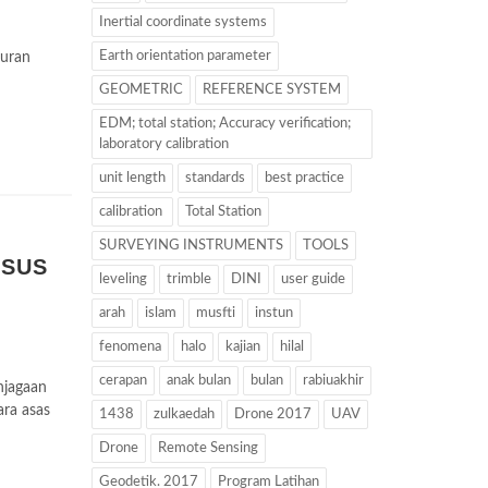
Inertial coordinate systems
Earth orientation parameter
kuran
GEOMETRIC
REFERENCE SYSTEM
EDM; total station; Accuracy verification;
laboratory calibration
unit length
standards
best practice
calibration
Total Station
SURVEYING INSTRUMENTS
TOOLS
RSUS
leveling
trimble
DINI
user guide
R
arah
islam
musfti
instun
fenomena
halo
kajian
hilal
cerapan
anak bulan
bulan
rabiuakhir
njagaan
ara asas
1438
zulkaedah
Drone 2017
UAV
Drone
Remote Sensing
Geodetik. 2017
Program Latihan