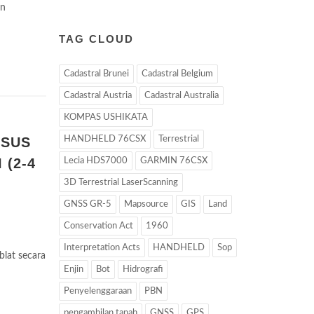
an
TAG CLOUD
Cadastral Brunei
Cadastral Belgium
Cadastral Austria
Cadastral Australia
KOMPAS USHIKATA
RSUS
HANDHELD 76CSX
Terrestrial
 (2-4
Lecia HDS7000
GARMIN 76CSX
3D Terrestrial LaserScanning
GNSS GR-5
Mapsource
GIS
Land
Conservation Act
1960
Interpretation Acts
HANDHELD
Sop
lat secara
Enjin
Bot
Hidrografi
Penyelenggaraan
PBN
pengambilan tanah
GNSS
GPS