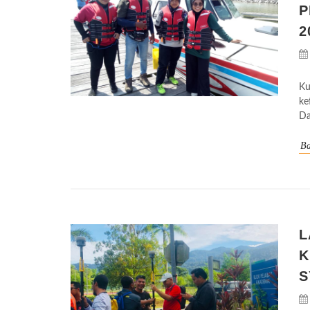
P
2
Ku
ke
Da
Ba
L
K
S