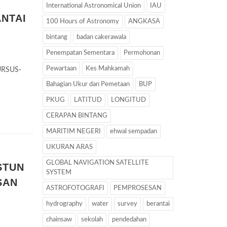
International Astronomical Union
IAU
NTAI
100 Hours of Astronomy
ANGKASA
bintang
badan cakerawala
Penempatan Sementara
Permohonan
Pewartaan
Kes Mahkamah
URSUS-
Bahagian Ukur dan Pemetaan
BUP
PKUG
LATITUD
LONGITUD
CERAPAN BINTANG
MARITIM NEGERI
ehwal sempadan
UKURAN ARAS
GLOBAL NAVIGATION SATELLITE
STUN
SYSTEM
SAN
ASTROFOTOGRAFI
PEMPROSESAN
hydrography
water
survey
berantai
chainsaw
sekolah
pendedahan