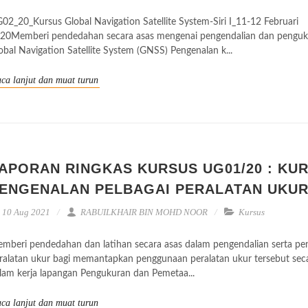
02_20_Kursus Global Navigation Satellite System-Siri I_11-12 Februari
20Memberi pendedahan secara asas mengenai pengendalian dan pengu
obal Navigation Satellite System (GNSS) Pengenalan k...
ca lanjut dan muat turun
APORAN RINGKAS KURSUS UG01/20 : KU
ENGENALAN PELBAGAI PERALATAN UKU
10 Aug 2021
RABUILKHAIR BIN MOHD NOOR
Kursus
mberi pendedahan dan latihan secara asas dalam pengendalian serta pe
ralatan ukur bagi memantapkan penggunaan peralatan ukur tersebut sec
lam kerja lapangan Pengukuran dan Pemetaa...
ca lanjut dan muat turun