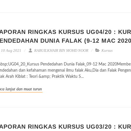
APORAN RINGKAS KURSUS UG04/20 : KU
ENDEDAHAN DUNIA FALAK (9-12 MAC 2020
10 Aug 2021
RABUILKHAIR BIN MOHD NOOR
Kursus
bsp;UG04_20_Kursus Pendedahan Dunia Falak_09-12 Mac 2020Member
ndedahan dan kefahaman mengenai ilmu falak Aku,Dia dan Falak Pengen
lak Arah Kiblat : Teori &amp; Praktik Waktu S...
ca lanjut dan muat turun
APORAN RINGKAS KURSUS UG03/20 : KU