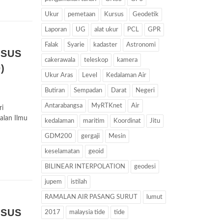
Ukur
pemetaan
Kursus
Geodetik
Laporan
UG
alat ukur
PCL
GPR
Falak
Syarie
kadaster
Astronomi
RSUS
cakerawala
teleskop
kamera
)
Ukur Aras
Level
Kedalaman Air
Butiran
Sempadan
Darat
Negeri
Antarabangsa
MyRTKnet
Air
i
alan Ilmu
kedalaman
maritim
Koordinat
Jitu
GDM200
gergaji
Mesin
keselamatan
geoid
BILINEAR INTERPOLATION
geodesi
jupem
istilah
RAMALAN AIR PASANG SURUT
lumut
RSUS
2017
malaysia tide
tide