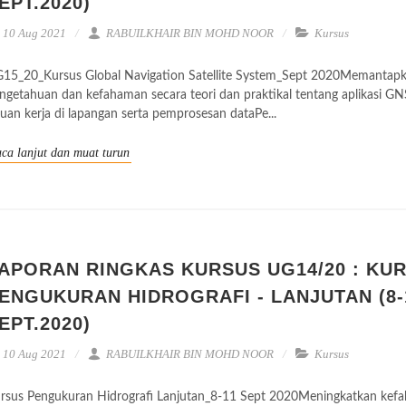
EPT.2020)
10 Aug 2021
RABUILKHAIR BIN MOHD NOOR
Kursus
15_20_Kursus Global Navigation Satellite System_Sept 2020Memantap
ngetahuan dan kefahaman secara teori dan praktikal tentang aplikasi GN
juan kerja di lapangan serta pemprosesan dataPe...
ca lanjut dan muat turun
APORAN RINGKAS KURSUS UG14/20 : KU
ENGUKURAN HIDROGRAFI - LANJUTAN (8-
EPT.2020)
10 Aug 2021
RABUILKHAIR BIN MOHD NOOR
Kursus
rsus Pengukuran Hidrografi Lanjutan_8-11 Sept 2020Meningkatkan kef