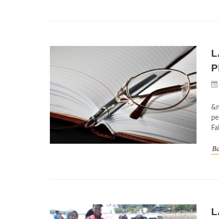
L
P
&n
pe
Fa
Ba
L