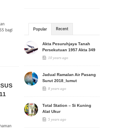
kan
Recent
Popular
SS bagi
Akta Pesuruhjaya Tanah
Persekutuan 1957 Akta 349
10 years ago
Jadual Ramalan Air Pasang
Surut 2018_lumut
RSUS
8 years ago
11
Total Station – Si Kuning
Alat Ukur
5 years ago
ahaman