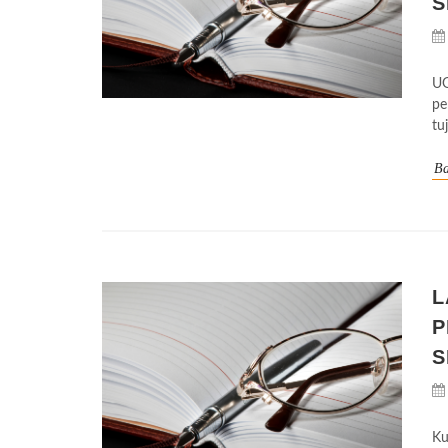
S
UG
pe
tu
Ba
L
P
S
Ku