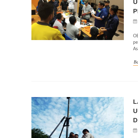
U
P
OB
pe
As
Ba
L
U
D