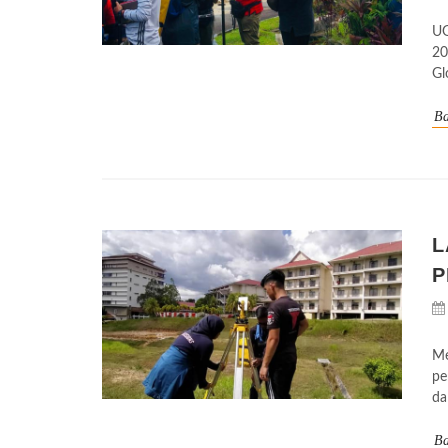
UG
20
Gl
Ba
L
P
Me
pe
da
Ba