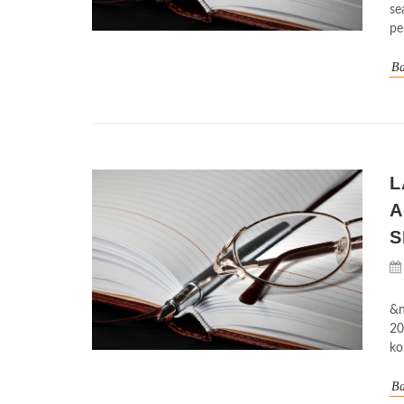
se
pe
Ba
L
A
S
&n
20
ko
Ba