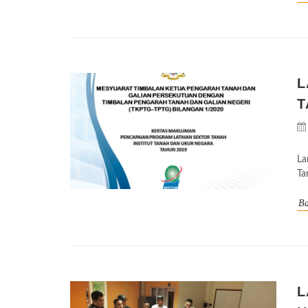
L
T
La
Ta
Ba
L