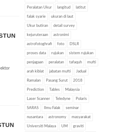
Peralatan Ukur
langitud
latitut
falak syarie
ukuran di laut
Ukur butiran
detail survey
NSTUN
kejuruteraan
astronimi
astrofotoghrafi
foto
DSLR
proses data
rujukan
sistem rujukan
penjagaan
peralatan
tafaquh
mufti
ektor
arah kiblat
jabatan mufti
Jadual
Ramalan
Pasang Surut
2018
Prediction
Tables
Malaysia
Laser Scanner
Teledyne
Polaris
SARAS
Ilmu Falak
seminar
nusantara
astronomy
masyarakat
STUN
Universiti Malaya
UM
graviti