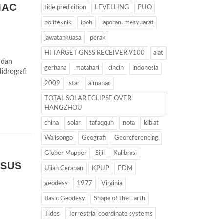
MAC
tide predicition
LEVELLING
PUO
politeknik
ipoh
laporan. mesyuarat
jawatankuasa
perak
HI TARGET GNSS RECEIVER V100
alat
 dan
gerhana
matahari
cincin
indonesia
idrografi
2009
star
almanac
TOTAL SOLAR ECLIPSE OVER
HANGZHOU
china
solar
tafaqquh
nota
kiblat
Walisongo
Geografi
Georeferencing
Glober Mapper
Sijil
Kalibrasi
RSUS
Ujian Cerapan
KPUP
EDM
geodesy
1977
Virginia
Basic Geodesy
Shape of the Earth
Tides
Terrestrial coordinate systems