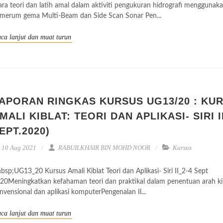
ara teori dan latih amal dalam aktiviti pengukuran hidrografi menggunak
merum gema Multi-Beam dan Side Scan Sonar Pen...
ca lanjut dan muat turun
APORAN RINGKAS KURSUS UG13/20 : KU
MALI KIBLAT: TEORI DAN APLIKASI- SIRI II
EPT.2020)
10 Aug 2021
RABUILKHAIR BIN MOHD NOOR
Kursus
bsp;UG13_20 Kursus Amali Kiblat Teori dan Aplikasi- Siri II_2-4 Sept
20Meningkatkan kefahaman teori dan praktikal dalam penentuan arah kib
nvensional dan aplikasi komputerPengenalan Il...
ca lanjut dan muat turun