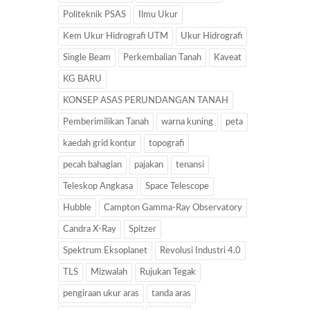
Politeknik PSAS
Ilmu Ukur
Kem Ukur Hidrografi UTM
Ukur Hidrografi
Single Beam
Perkembalian Tanah
Kaveat
KG BARU
KONSEP ASAS PERUNDANGAN TANAH
Pemberimilikan Tanah
warna kuning
peta
kaedah grid kontur
topografi
pecah bahagian
pajakan
tenansi
Teleskop Angkasa
Space Telescope
Hubble
Campton Gamma-Ray Observatory
Candra X-Ray
Spitzer
Spektrum Eksoplanet
Revolusi Industri 4.0
TLS
Mizwalah
Rujukan Tegak
pengiraan ukur aras
tanda aras