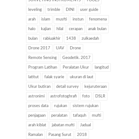
SURVEYING INSTRUMENTS
TOOLS
leveling
trimble
DINI
user guide
arah
islam
musfti
instun
fenomena
halo
kajian
hilal
cerapan
anak bulan
bulan
rabiuakhir
1438
zulkaedah
Drone 2017
UAV
Drone
Remote Sensing
Geodetik. 2017
Program Latihan
Peralatan Ukur
langitud
latitut
falak syarie
ukuran di laut
Ukur butiran
detail survey
kejuruteraan
astronimi
astrofotoghrafi
foto
DSLR
proses data
rujukan
sistem rujukan
penjagaan
peralatan
tafaquh
mufti
arah kiblat
jabatan mufti
Jadual
Ramalan
Pasang Surut
2018