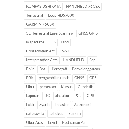
KOMPAS USHIKATA
HANDHELD 76CSX
Terrestrial
Lecia HDS7000
GARMIN 76CSX
3D Terrestrial LaserScanning
GNSS GR-5
Mapsource
GIS
Land
Conservation Act
1960
Interpretation Acts
HANDHELD
Sop
Enjin
Bot
Hidrografi
Penyelenggaraan
PBN
pengambilan tanah
GNSS
GPS
Ukur
pemetaan
Kursus
Geodetik
Laporan
UG
alat ukur
PCL
GPR
Falak
Syarie
kadaster
Astronomi
cakerawala
teleskop
kamera
Ukur Aras
Level
Kedalaman Air