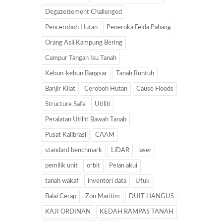
Degazettement Challenged
Penceroboh Hutan
Peneroka Felda Pahang
Orang Asli Kampung Bering
Campur Tangan Isu Tanah
Kebun-kebun Bangsar
Tanah Runtuh
Banjir Kilat
Ceroboh Hutan
Cause Floods
Structure Safe
Utiliti
Peralatan Utiliti Bawah Tanah
Pusat Kalibrasi
CAAM
standard benchmark
LiDAR
laser
pemilik unit
orbit
Pelan akui
tanah wakaf
inventori data
Ufuk
Balai Cerap
Zon Maritim
DUIT HANGUS
KAJI ORDINAN
KEDAH RAMPAS TANAH