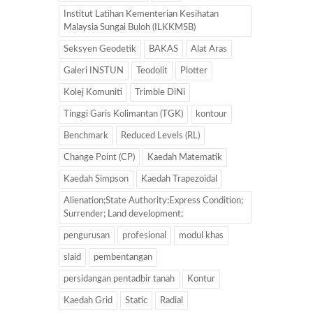
Institut Latihan Kementerian Kesihatan
Malaysia Sungai Buloh (ILKKMSB)
Seksyen Geodetik
BAKAS
Alat Aras
Galeri INSTUN
Teodolit
Plotter
Kolej Komuniti
Trimble DiNi
Tinggi Garis Kolimantan (TGK)
kontour
Benchmark
Reduced Levels (RL)
Change Point (CP)
Kaedah Matematik
Kaedah Simpson
Kaedah Trapezoidal
Alienation;State Authority;Express Condition;
Surrender; Land development;
pengurusan
profesional
modul khas
slaid
pembentangan
persidangan pentadbir tanah
Kontur
Kaedah Grid
Static
Radial