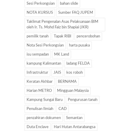
Sesi Perkongsian
bahan slide
NOTA KURSUS
Sumber FAQ JUPEM
Taklimat Pengenalan Asas Pelaksanaan BIM
oleh Ir. Ts. Mohd Faiz bin Shapiai (JKR)
pemilik tanah
Tapak RIBI
pencerobohan
Nota Sesi Perkongsian
harta pusaka
isu sempadan
MK Land
kampung Kalimantan
ladang FELDA
Infrastruktur
JAIS
kos roboh
Keratan Akhbar
BERNAMA
Harian METRO
Mingguan Malaysia
Kampung Sungai Baru
Pengurusan tanah
Penulisan Ilmiah
CAD
penzahiran dokumen
Semantan
Duta Enclave
Hari Hutan Antarabangsa