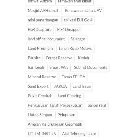
Istiwa' Adzam
semakan arah kiblat
Masjid Al-Hidayah
Penawanan data UAV
misi penerbangan
aplikasi DJI Go 4
Pix4Dcapture
Pix4Dmapper
land office; document
Selangor
Land Premium
Tanah Rizab Melayu
Bauxite
Forest Reserve
Kedah
Isu Tanah
Smart Way
Submit Documents
Mineral Reserve
Tanah FELDA
Sand Export
JAKOA
Land Issue
Bukit Cerakah
Land Clearing
Pengurusan Tanah Persekutuan
parcel rent
Hutan Simpan
Pelupusan
Amalan Kejuruteraan Geomatik
UTHM-INSTUN
Alat Teknologi Ukur