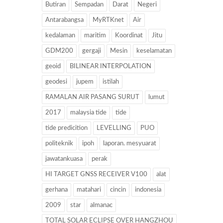
Butiran
Sempadan
Darat
Negeri
Antarabangsa
MyRTKnet
Air
kedalaman
maritim
Koordinat
Jitu
GDM200
gergaji
Mesin
keselamatan
geoid
BILINEAR INTERPOLATION
geodesi
jupem
istilah
RAMALAN AIR PASANG SURUT
lumut
2017
malaysia tide
tide
tide predicition
LEVELLING
PUO
politeknik
ipoh
laporan. mesyuarat
jawatankuasa
perak
HI TARGET GNSS RECEIVER V100
alat
gerhana
matahari
cincin
indonesia
2009
star
almanac
TOTAL SOLAR ECLIPSE OVER HANGZHOU