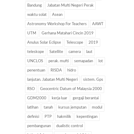
Bandung
Jabatan Mufti Negeri Perak
waktu solat
Asean
Astronomy Workshop For Teachers
AAWT
UTM
Gerhana Matahari Cincin 2019
Anulus Solar Eclipse
Telescope
2019
teleskope
Satellite
camera
laut
UNCLOS
perak. mufti
semapadan
lot
penentuan
RISDA
hidro
lanjutan. Jabatan Mufti Negeri
sistem. Gps
RSO
Geocentric Datum of Malaysia 2000
GDM2000
kerja luar
gergaji berantai
latihan
tanah
kursus jemputan
modul
definisi
PTP
hakmilik
kepentingan
pembangunan
dualistic control