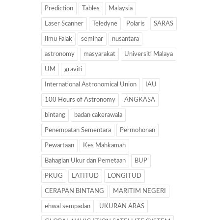
Prediction
Tables
Malaysia
Laser Scanner
Teledyne
Polaris
SARAS
Ilmu Falak
seminar
nusantara
astronomy
masyarakat
Universiti Malaya
UM
graviti
International Astronomical Union
IAU
100 Hours of Astronomy
ANGKASA
bintang
badan cakerawala
Penempatan Sementara
Permohonan
Pewartaan
Kes Mahkamah
Bahagian Ukur dan Pemetaan
BUP
PKUG
LATITUD
LONGITUD
CERAPAN BINTANG
MARITIM NEGERI
ehwal sempadan
UKURAN ARAS