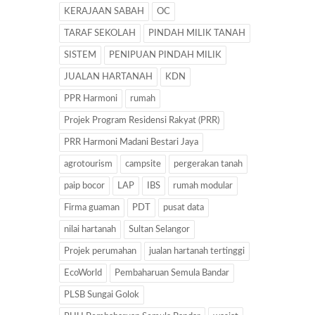
KERAJAAN SABAH
OC
TARAF SEKOLAH
PINDAH MILIK TANAH
SISTEM
PENIPUAN PINDAH MILIK
JUALAN HARTANAH
KDN
PPR Harmoni
rumah
Projek Program Residensi Rakyat (PRR)
PRR Harmoni Madani Bestari Jaya
agrotourism
campsite
pergerakan tanah
paip bocor
LAP
IBS
rumah modular
Firma guaman
PDT
pusat data
nilai hartanah
Sultan Selangor
Projek perumahan
jualan hartanah tertinggi
EcoWorld
Pembaharuan Semula Bandar
PLSB Sungai Golok