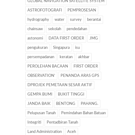
GLOBAL NAVIGATION SATELLITE SYSTEM
ASTROFOTOGRAFI
PEMPROSESAN
hydrography
water
survey
berantai
chainsaw
sekolah
pendedahan
astonomi
DATA FIRST ORDER
JMG
pengukuran
Singapura
isu
persempadanan
keratan
akhbar
PEROLEHAN BACAAN
FIRST ORDER
OBSERVATION’
PENANDA ARAS GPS
DPROJEK PEMETAAN SESAR AKTIF
GEMPA BUMI
BUKIT TINGGI
JANDA BAIK
BENTONG
PAHANG.
Pelupusan Tanah
Pemindahan Bahan Batuan
Integriti
Pentadbiran Tanah
Land Administration
Aceh