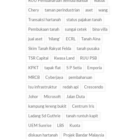
RUU Pembaharuan Semula Bandar
wasiat
Chery
taman perindustrian
aset
wang
Transaksi hartanah
status pajakan tanah
Pembukaan tanah
sungai cetek
bina villa
jual aset
‘hilang’
ECRL
Tanah Aina
Skim Tanah Rakyat Felda
tanah pusaka
TSR Capital
Kwasa Land
RUU PSB
KPKT
tapak flat
S P Setia
Emporia
MRCB
Cyberjaya
pembaharuan
Isu infrastruktur
redah api
Crescendo
Johor
Microsoft
Jalan Duta
kampung lereng bukit
Centrum Iris
Ladang Sd Guthrie
tanah runtuh kapit
UEM Sunrise
LBS
Kuota
diskaun hartanah
Projek Bandar Malaysia