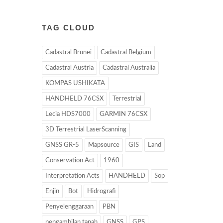
TAG CLOUD
Cadastral Brunei
Cadastral Belgium
Cadastral Austria
Cadastral Australia
KOMPAS USHIKATA
HANDHELD 76CSX
Terrestrial
Lecia HDS7000
GARMIN 76CSX
3D Terrestrial LaserScanning
GNSS GR-5
Mapsource
GIS
Land
Conservation Act
1960
Interpretation Acts
HANDHELD
Sop
Enjin
Bot
Hidrografi
Penyelenggaraan
PBN
pengambilan tanah
GNSS
GPS