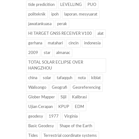
tide predicition
LEVELLING
PUO
politeknik
ipoh
laporan. mesyuarat
jawatankuasa
perak
HI TARGET GNSS RECEIVER V100
alat
gerhana
matahari
cincin
indonesia
2009
star
almanac
TOTAL SOLAR ECLIPSE OVER
HANGZHOU
china
solar
tafaqquh
nota
kiblat
Walisongo
Geografi
Georeferencing
Glober Mapper
Sijil
Kalibrasi
Ujian Cerapan
KPUP
EDM
geodesy
1977
Virginia
Basic Geodesy
Shape of the Earth
Tides
Terrestrial coordinate systems