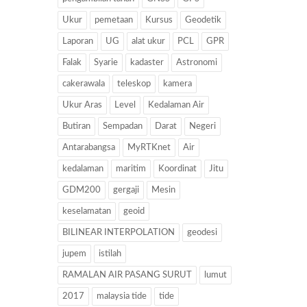
Ukur
pemetaan
Kursus
Geodetik
Laporan
UG
alat ukur
PCL
GPR
Falak
Syarie
kadaster
Astronomi
cakerawala
teleskop
kamera
Ukur Aras
Level
Kedalaman Air
Butiran
Sempadan
Darat
Negeri
Antarabangsa
MyRTKnet
Air
kedalaman
maritim
Koordinat
Jitu
GDM200
gergaji
Mesin
keselamatan
geoid
BILINEAR INTERPOLATION
geodesi
jupem
istilah
RAMALAN AIR PASANG SURUT
lumut
2017
malaysia tide
tide