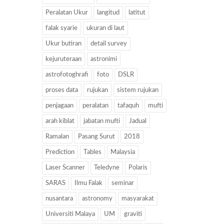
Peralatan Ukur
langitud
latitut
falak syarie
ukuran di laut
Ukur butiran
detail survey
kejuruteraan
astronimi
astrofotoghrafi
foto
DSLR
proses data
rujukan
sistem rujukan
penjagaan
peralatan
tafaquh
mufti
arah kiblat
jabatan mufti
Jadual
Ramalan
Pasang Surut
2018
Prediction
Tables
Malaysia
Laser Scanner
Teledyne
Polaris
SARAS
Ilmu Falak
seminar
nusantara
astronomy
masyarakat
Universiti Malaya
UM
graviti