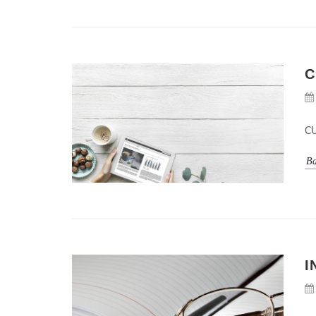
C
CU
Ba
I