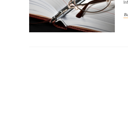
In
Ba