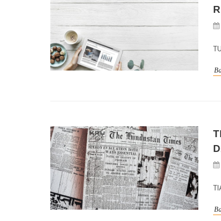
R
TU
Ba
T
D
T
Ba