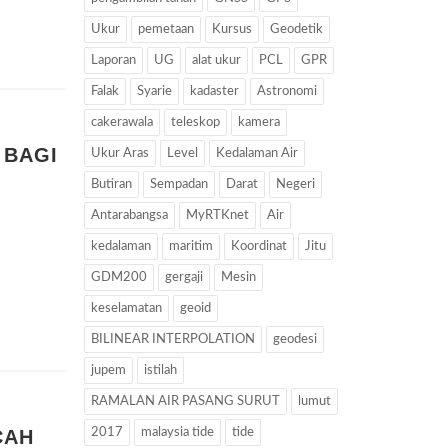
Ukur
pemetaan
Kursus
Geodetik
Laporan
UG
alat ukur
PCL
GPR
Falak
Syarie
kadaster
Astronomi
cakerawala
teleskop
kamera
 BAGI
Ukur Aras
Level
Kedalaman Air
Butiran
Sempadan
Darat
Negeri
Antarabangsa
MyRTKnet
Air
kedalaman
maritim
Koordinat
Jitu
GDM200
gergaji
Mesin
keselamatan
geoid
BILINEAR INTERPOLATION
geodesi
jupem
istilah
RAMALAN AIR PASANG SURUT
lumut
CAH
2017
malaysia tide
tide