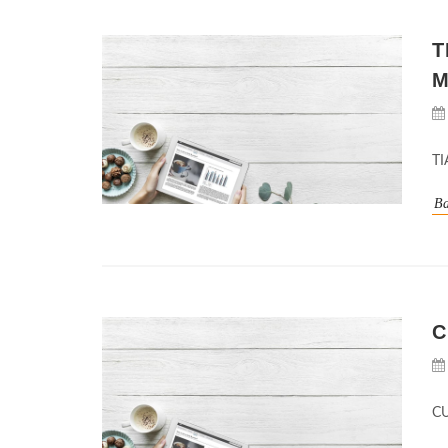
T
M
TI
Ba
C
CU