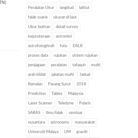
KTN)
Peralatan Ukur
langitud
latitut
falak syarie
ukuran di laut
Ukur butiran
detail survey
kejuruteraan
astronimi
astrofotoghrafi
foto
DSLR
proses data
rujukan
sistem rujukan
penjagaan
peralatan
tafaquh
mufti
arah kiblat
jabatan mufti
Jadual
Ramalan
Pasang Surut
2018
Prediction
Tables
Malaysia
Laser Scanner
Teledyne
Polaris
SARAS
Ilmu Falak
seminar
nusantara
astronomy
masyarakat
Universiti Malaya
UM
graviti