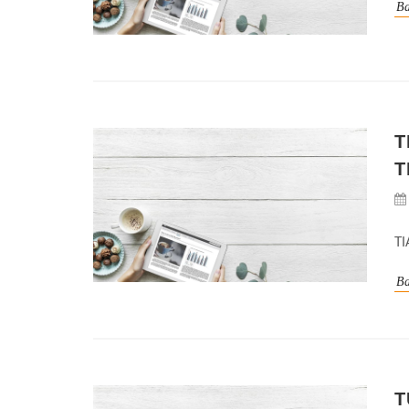
Ba
T
T
T
Ba
T