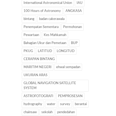
International Astronomical Union
IAU
100 Hours of Astronomy
ANGKASA
bintang
badan cakerawala
Penempatan Sementara
Permohonan
Pewartaan
Kes Mahkamah
Bahagian Ukur dan Pemetaan
BUP
PKUG
LATITUD
LONGITUD
CERAPAN BINTANG
MARITIM NEGERI
ehwal sempadan
UKURAN ARAS
GLOBAL NAVIGATION SATELLITE
SYSTEM
ASTROFOTOGRAFI
PEMPROSESAN
hydrography
water
survey
berantai
chainsaw
sekolah
pendedahan