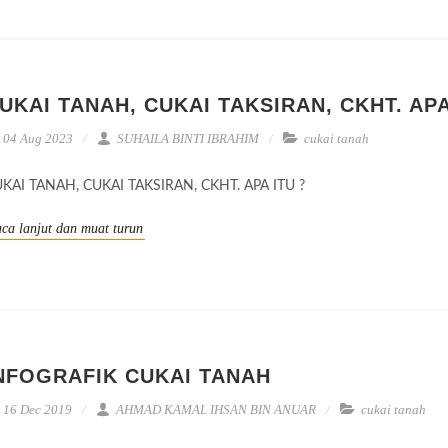
UKAI TANAH, CUKAI TAKSIRAN, CKHT. APA
04 Aug 2023
SUHAILA BINTI IBRAHIM
cukai tanah
KAI TANAH, CUKAI TAKSIRAN, CKHT. APA ITU ?
ca lanjut dan muat turun
NFOGRAFIK CUKAI TANAH
16 Dec 2019
AHMAD KAMAL IHSAN BIN ANUAR
cukai tanah