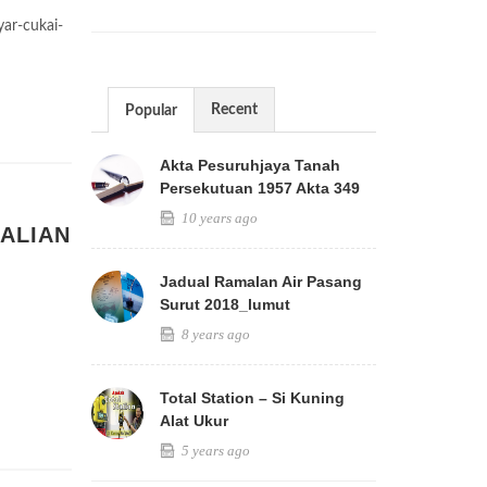
ar-cukai-
Recent
Popular
Akta Pesuruhjaya Tanah
Persekutuan 1957 Akta 349
10 years ago
TALIAN
Jadual Ramalan Air Pasang
Surut 2018_lumut
8 years ago
Total Station – Si Kuning
Alat Ukur
5 years ago