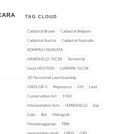
CARA
TAG CLOUD
Cadastral Brunei
Cadastral Belgium
Cadastral Austria
Cadastral Australia
KOMPAS USHIKATA
HANDHELD 76CSX
Terrestrial
Lecia HDS7000
GARMIN 76CSX
3D Terrestrial LaserScanning
GNSS GR-5
Mapsource
GIS
Land
Conservation Act
1960
Interpretation Acts
HANDHELD
Sop
Enjin
Bot
Hidrografi
Penyelenggaraan
PBN
pengambilan tanah
GNSS
GPS