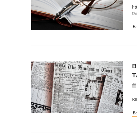
ht
ta
Ba
B
T
B
Ba