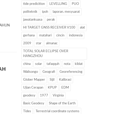
tide predicition
LEVELLING
PUO
politeknik
ipoh
laporan. mesyuarat
jawatankuasa
perak
TAHUN
HI TARGET GNSS RECEIVER V100
alat
gerhana
matahari
cincin
indonesia
2009
star
almanac
TOTAL SOLAR ECLIPSE OVER
HANGZHOU
china
solar
tafaqquh
nota
kiblat
AH
Walisongo
Geografi
Georeferencing
Glober Mapper
Sijil
Kalibrasi
Ujian Cerapan
KPUP
EDM
geodesy
1977
Virginia
N
Basic Geodesy
Shape of the Earth
Tides
Terrestrial coordinate systems