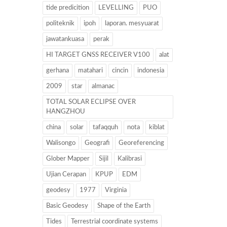
tide predicition
LEVELLING
PUO
politeknik
ipoh
laporan. mesyuarat
jawatankuasa
perak
HI TARGET GNSS RECEIVER V100
alat
gerhana
matahari
cincin
indonesia
2009
star
almanac
TOTAL SOLAR ECLIPSE OVER
HANGZHOU
china
solar
tafaqquh
nota
kiblat
Walisongo
Geografi
Georeferencing
Glober Mapper
Sijil
Kalibrasi
Ujian Cerapan
KPUP
EDM
geodesy
1977
Virginia
Basic Geodesy
Shape of the Earth
Tides
Terrestrial coordinate systems