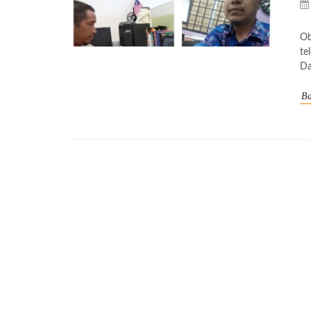
Ob
te
Da
Ba