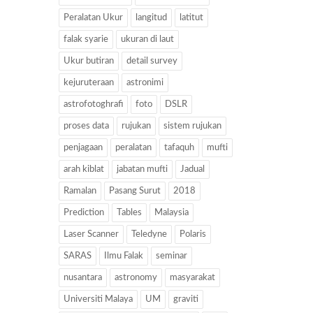
Peralatan Ukur
langitud
latitut
falak syarie
ukuran di laut
Ukur butiran
detail survey
kejuruteraan
astronimi
astrofotoghrafi
foto
DSLR
proses data
rujukan
sistem rujukan
penjagaan
peralatan
tafaquh
mufti
arah kiblat
jabatan mufti
Jadual
Ramalan
Pasang Surut
2018
Prediction
Tables
Malaysia
Laser Scanner
Teledyne
Polaris
SARAS
Ilmu Falak
seminar
nusantara
astronomy
masyarakat
Universiti Malaya
UM
graviti