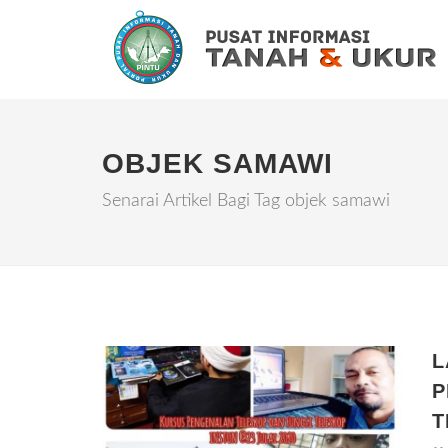
OBJEK SAMAWI
Senarai Artikel Bagi Tag objek samawi
L
P
T