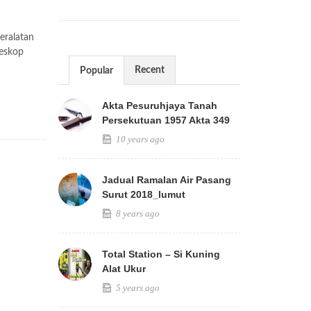
eralatan
leskop
Recent
Popular
Akta Pesuruhjaya Tanah
Persekutuan 1957 Akta 349
10 years ago
Jadual Ramalan Air Pasang
Surut 2018_lumut
8 years ago
Total Station – Si Kuning
Alat Ukur
5 years ago