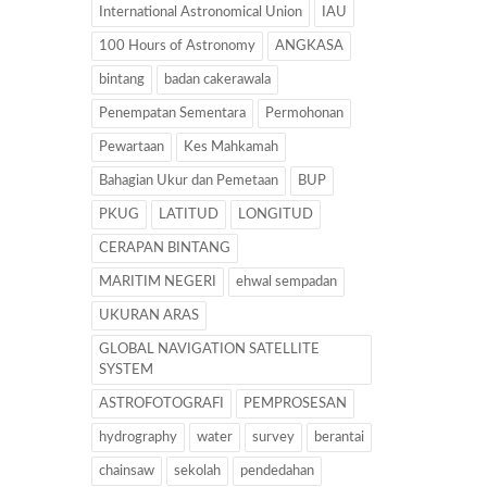
International Astronomical Union
IAU
100 Hours of Astronomy
ANGKASA
bintang
badan cakerawala
Penempatan Sementara
Permohonan
Pewartaan
Kes Mahkamah
Bahagian Ukur dan Pemetaan
BUP
PKUG
LATITUD
LONGITUD
CERAPAN BINTANG
MARITIM NEGERI
ehwal sempadan
UKURAN ARAS
GLOBAL NAVIGATION SATELLITE
SYSTEM
ASTROFOTOGRAFI
PEMPROSESAN
hydrography
water
survey
berantai
chainsaw
sekolah
pendedahan