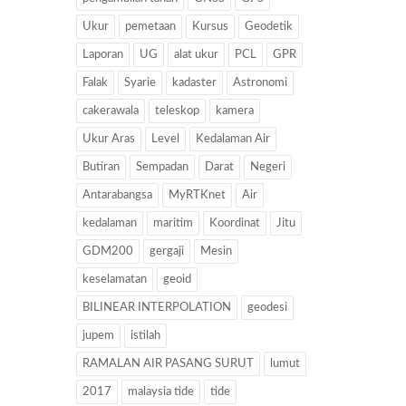
Ukur
pemetaan
Kursus
Geodetik
Laporan
UG
alat ukur
PCL
GPR
Falak
Syarie
kadaster
Astronomi
cakerawala
teleskop
kamera
Ukur Aras
Level
Kedalaman Air
Butiran
Sempadan
Darat
Negeri
Antarabangsa
MyRTKnet
Air
kedalaman
maritim
Koordinat
Jitu
GDM200
gergaji
Mesin
keselamatan
geoid
BILINEAR INTERPOLATION
geodesi
jupem
istilah
RAMALAN AIR PASANG SURUT
lumut
2017
malaysia tide
tide