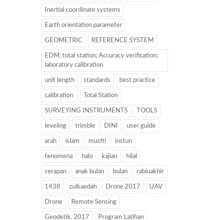
Inertial coordinate systems
Earth orientation parameter
GEOMETRIC
REFERENCE SYSTEM
EDM; total station; Accuracy verification;
laboratory calibration
unit length
standards
best practice
calibration
Total Station
SURVEYING INSTRUMENTS
TOOLS
leveling
trimble
DINI
user guide
arah
islam
musfti
instun
fenomena
halo
kajian
hilal
cerapan
anak bulan
bulan
rabiuakhir
1438
zulkaedah
Drone 2017
UAV
Drone
Remote Sensing
Geodetik. 2017
Program Latihan