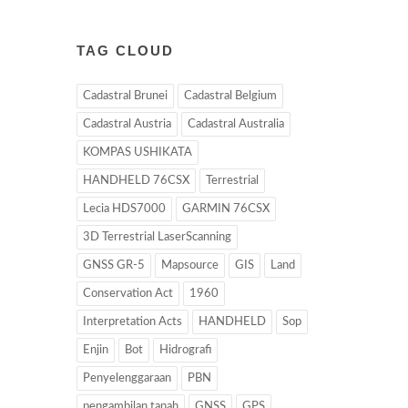
TAG CLOUD
Cadastral Brunei
Cadastral Belgium
Cadastral Austria
Cadastral Australia
KOMPAS USHIKATA
HANDHELD 76CSX
Terrestrial
Lecia HDS7000
GARMIN 76CSX
3D Terrestrial LaserScanning
GNSS GR-5
Mapsource
GIS
Land
Conservation Act
1960
Interpretation Acts
HANDHELD
Sop
Enjin
Bot
Hidrografi
Penyelenggaraan
PBN
pengambilan tanah
GNSS
GPS