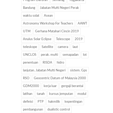
Program Darurah
Semarag
Yogjakarta
Bandung
Jabatan Mufti Negeri Perak
waktu solat
Asean
Astronomy Workshop For Teachers
AAWT
UTM
Gerhana Matahari Cincin 2019
Anulus Solar Eclipse
Telescope
2019
teleskope
Satellite
camera
laut
UNCLOS
perak. mufti
semapadan
lot
penentuan
RISDA
hidro
lanjutan. Jabatan Mufti Negeri
sistem. Gps
RSO
Geocentric Datum of Malaysia 2000
GDM2000
kerja luar
gergaji berantai
latihan
tanah
kursus jemputan
modul
definisi
PTP
hakmilik
kepentingan
pembangunan
dualistic control