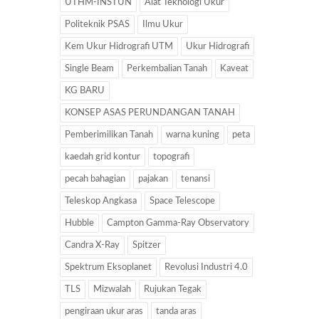
UTHM-INSTUN
Alat Teknologi Ukur
Politeknik PSAS
Ilmu Ukur
Kem Ukur Hidrografi UTM
Ukur Hidrografi
Single Beam
Perkembalian Tanah
Kaveat
KG BARU
KONSEP ASAS PERUNDANGAN TANAH
Pemberimilikan Tanah
warna kuning
peta
kaedah grid kontur
topografi
pecah bahagian
pajakan
tenansi
Teleskop Angkasa
Space Telescope
Hubble
Campton Gamma-Ray Observatory
Candra X-Ray
Spitzer
Spektrum Eksoplanet
Revolusi Industri 4.0
TLS
Mizwalah
Rujukan Tegak
pengiraan ukur aras
tanda aras