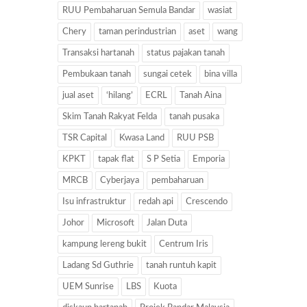
RUU Pembaharuan Semula Bandar
wasiat
Chery
taman perindustrian
aset
wang
Transaksi hartanah
status pajakan tanah
Pembukaan tanah
sungai cetek
bina villa
jual aset
‘hilang’
ECRL
Tanah Aina
Skim Tanah Rakyat Felda
tanah pusaka
TSR Capital
Kwasa Land
RUU PSB
KPKT
tapak flat
S P Setia
Emporia
MRCB
Cyberjaya
pembaharuan
Isu infrastruktur
redah api
Crescendo
Johor
Microsoft
Jalan Duta
kampung lereng bukit
Centrum Iris
Ladang Sd Guthrie
tanah runtuh kapit
UEM Sunrise
LBS
Kuota