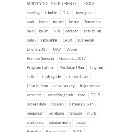
SURVEYING INSTRUMENTS
TOOLS
leveling
trimble
DINI
user guide
arah
islam
musfti
instun
fenomena
halo
kajian
hilal
cerapan
anak bulan
bulan
rabiuakhir
1438
zulkaedah
Drone 2017
UAV
Drone
Remote Sensing
Geodetik. 2017
Program Latihan
Peralatan Ukur
langitud
latitut
falak syarie
ukuran di laut
Ukur butiran
detail survey
kejuruteraan
astronimi
astrofotoghrafi
foto
DSLR
proses data
rujukan
sistem rujukan
penjagaan
peralatan
tafaquh
mufti
arah kiblat
jabatan mufti
Jadual
Ramalan
Pasang Surut
2018