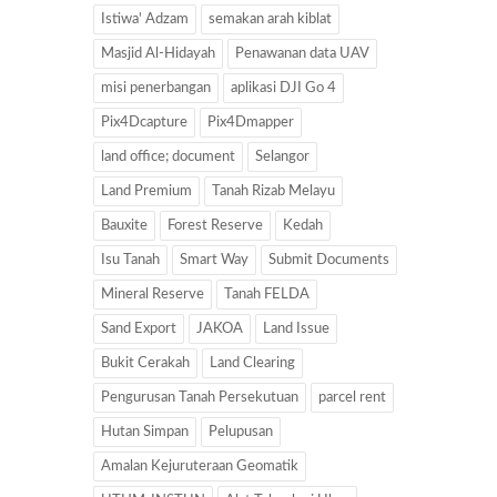
Istiwa' Adzam
semakan arah kiblat
Masjid Al-Hidayah
Penawanan data UAV
misi penerbangan
aplikasi DJI Go 4
Pix4Dcapture
Pix4Dmapper
land office; document
Selangor
Land Premium
Tanah Rizab Melayu
Bauxite
Forest Reserve
Kedah
Isu Tanah
Smart Way
Submit Documents
Mineral Reserve
Tanah FELDA
Sand Export
JAKOA
Land Issue
Bukit Cerakah
Land Clearing
Pengurusan Tanah Persekutuan
parcel rent
Hutan Simpan
Pelupusan
Amalan Kejuruteraan Geomatik