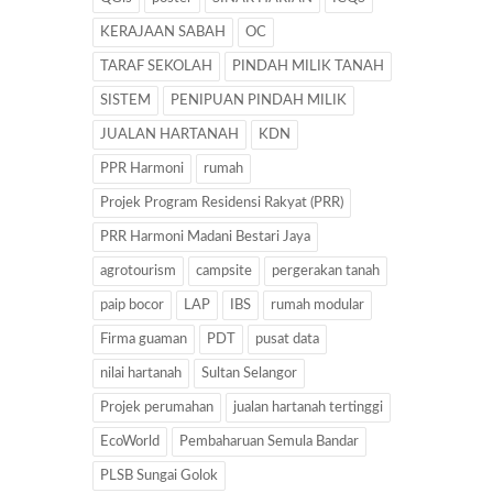
KERAJAAN SABAH
OC
TARAF SEKOLAH
PINDAH MILIK TANAH
SISTEM
PENIPUAN PINDAH MILIK
JUALAN HARTANAH
KDN
PPR Harmoni
rumah
Projek Program Residensi Rakyat (PRR)
PRR Harmoni Madani Bestari Jaya
agrotourism
campsite
pergerakan tanah
paip bocor
LAP
IBS
rumah modular
Firma guaman
PDT
pusat data
nilai hartanah
Sultan Selangor
Projek perumahan
jualan hartanah tertinggi
EcoWorld
Pembaharuan Semula Bandar
PLSB Sungai Golok