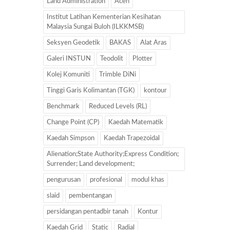
Land Administration
Aceh
Institut Latihan Kementerian Kesihatan
Malaysia Sungai Buloh (ILKKMSB)
Seksyen Geodetik
BAKAS
Alat Aras
Galeri INSTUN
Teodolit
Plotter
Kolej Komuniti
Trimble DiNi
Tinggi Garis Kolimantan (TGK)
kontour
Benchmark
Reduced Levels (RL)
Change Point (CP)
Kaedah Matematik
Kaedah Simpson
Kaedah Trapezoidal
Alienation;State Authority;Express Condition;
Surrender; Land development;
pengurusan
profesional
modul khas
slaid
pembentangan
persidangan pentadbir tanah
Kontur
Kaedah Grid
Static
Radial