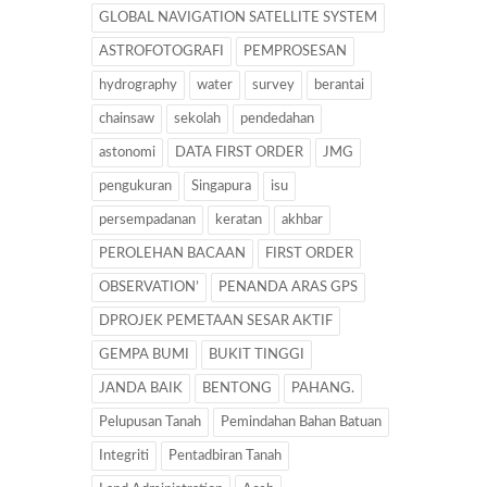
GLOBAL NAVIGATION SATELLITE SYSTEM
ASTROFOTOGRAFI
PEMPROSESAN
hydrography
water
survey
berantai
chainsaw
sekolah
pendedahan
astonomi
DATA FIRST ORDER
JMG
pengukuran
Singapura
isu
persempadanan
keratan
akhbar
PEROLEHAN BACAAN
FIRST ORDER
OBSERVATION’
PENANDA ARAS GPS
DPROJEK PEMETAAN SESAR AKTIF
GEMPA BUMI
BUKIT TINGGI
JANDA BAIK
BENTONG
PAHANG.
Pelupusan Tanah
Pemindahan Bahan Batuan
Integriti
Pentadbiran Tanah