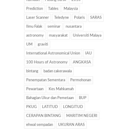
Prediction
Tables
Malaysia
Laser Scanner
Teledyne
Polaris
SARAS
Ilmu Falak
seminar
nusantara
astronomy
masyarakat
Universiti Malaya
UM
graviti
International Astronomical Union
IAU
100 Hours of Astronomy
ANGKASA
bintang
badan cakerawala
Penempatan Sementara
Permohonan
Pewartaan
Kes Mahkamah
Bahagian Ukur dan Pemetaan
BUP
PKUG
LATITUD
LONGITUD
CERAPAN BINTANG
MARITIM NEGERI
ehwal sempadan
UKURAN ARAS