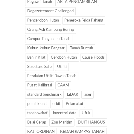
Pegawai Tanah
AKTA PENGAMBILAN
Degazettement Challenged
Penceroboh Hutan
Peneroka Felda Pahang
Orang Asli Kampung Bering
Campur Tangan Isu Tanah
Kebun-kebun Bangsar
Tanah Runtuh
Banjir Kilat
Ceroboh Hutan
Cause Floods
Structure Safe
Utiliti
Peralatan Utiliti Bawah Tanah
Pusat Kalibrasi
CAAM
standard benchmark
LiDAR
laser
pemilik unit
orbit
Pelan akui
tanah wakaf
inventori data
Ufuk
Balai Cerap
Zon Maritim
DUIT HANGUS
KAJI ORDINAN
KEDAH RAMPAS TANAH