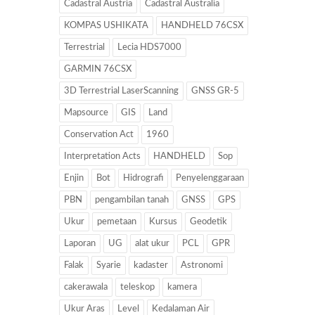
Cadastral Austria
Cadastral Australia
KOMPAS USHIKATA
HANDHELD 76CSX
Terrestrial
Lecia HDS7000
GARMIN 76CSX
3D Terrestrial LaserScanning
GNSS GR-5
Mapsource
GIS
Land
Conservation Act
1960
Interpretation Acts
HANDHELD
Sop
Enjin
Bot
Hidrografi
Penyelenggaraan
PBN
pengambilan tanah
GNSS
GPS
Ukur
pemetaan
Kursus
Geodetik
Laporan
UG
alat ukur
PCL
GPR
Falak
Syarie
kadaster
Astronomi
cakerawala
teleskop
kamera
Ukur Aras
Level
Kedalaman Air