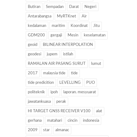
Butiran
Sempadan
Darat
Negeri
Antarabangsa
MyRTKnet
Air
kedalaman
maritim
Koordinat
Jitu
GDM200
gergaji
Mesin
keselamatan
geoid
BILINEAR INTERPOLATION
geodesi
jupem
istilah
RAMALAN AIR PASANG SURUT
lumut
2017
malaysia tide
tide
tide predicition
LEVELLING
PUO
politeknik
ipoh
laporan. mesyuarat
jawatankuasa
perak
HI TARGET GNSS RECEIVER V100
alat
gerhana
matahari
cincin
indonesia
2009
star
almanac