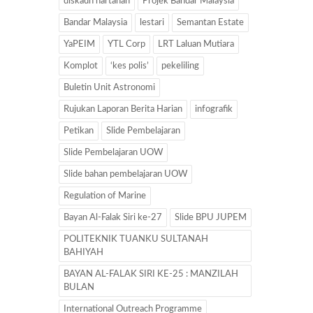
diskaun hartanah
Projek Bandar Malaysia
Bandar Malaysia
lestari
Semantan Estate
YaPEIM
YTL Corp
LRT Laluan Mutiara
Komplot
‘kes polis’
pekeliling
Buletin Unit Astronomi
Rujukan Laporan Berita Harian
infografik
Petikan
Slide Pembelajaran
Slide Pembelajaran UOW
Slide bahan pembelajaran UOW
Regulation of Marine
Bayan Al-Falak Siri ke-27
Slide BPU JUPEM
POLITEKNIK TUANKU SULTANAH
BAHIYAH
BAYAN AL-FALAK SIRI KE-25 : MANZILAH
BULAN
International Outreach Programme