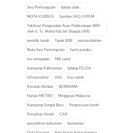
Sesi Perkongsian
bahan slide
NOTA KURSUS
Sumber FAQ JUPEM
Taklimat Pengenalan Asas Pelaksanaan BIM
oleh Ir. Ts. Mohd Faiz bin Shapiai (JKR)
pemilik tanah
Tapak RIBI
pencerobohan
Nota Sesi Perkongsian
harta pusaka
isu sempadan
MK Land
kampung Kalimantan
ladang FELDA
Infrastruktur
JAIS
kos roboh
Keratan Akhbar
BERNAMA
Harian METRO
Mingguan Malaysia
Kampung Sungai Baru
Pengurusan tanah
Penulisan Ilmiah
CAD
penzahiran dokumen
Semantan
Duta Enclave
Hari Hutan Antarabangsa