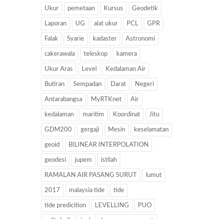
Ukur
pemetaan
Kursus
Geodetik
Laporan
UG
alat ukur
PCL
GPR
Falak
Syarie
kadaster
Astronomi
cakerawala
teleskop
kamera
Ukur Aras
Level
Kedalaman Air
Butiran
Sempadan
Darat
Negeri
Antarabangsa
MyRTKnet
Air
kedalaman
maritim
Koordinat
Jitu
GDM200
gergaji
Mesin
keselamatan
geoid
BILINEAR INTERPOLATION
geodesi
jupem
istilah
RAMALAN AIR PASANG SURUT
lumut
2017
malaysia tide
tide
tide predicition
LEVELLING
PUO