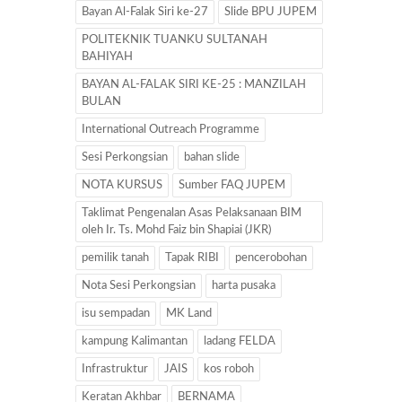
Bayan Al-Falak Siri ke-27
Slide BPU JUPEM
POLITEKNIK TUANKU SULTANAH
BAHIYAH
BAYAN AL-FALAK SIRI KE-25 : MANZILAH
BULAN
International Outreach Programme
Sesi Perkongsian
bahan slide
NOTA KURSUS
Sumber FAQ JUPEM
Taklimat Pengenalan Asas Pelaksanaan BIM
oleh Ir. Ts. Mohd Faiz bin Shapiai (JKR)
pemilik tanah
Tapak RIBI
pencerobohan
Nota Sesi Perkongsian
harta pusaka
isu sempadan
MK Land
kampung Kalimantan
ladang FELDA
Infrastruktur
JAIS
kos roboh
Keratan Akhbar
BERNAMA