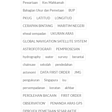
Pewartaan
Kes Mahkamah
Bahagian Ukur dan Pemetaan
BUP
PKUG
LATITUD
LONGITUD
CERAPAN BINTANG
MARITIM NEGERI
ehwal sempadan
UKURAN ARAS
GLOBAL NAVIGATION SATELLITE SYSTEM
ASTROFOTOGRAFI
PEMPROSESAN
hydrography
water
survey
berantai
chainsaw
sekolah
pendedahan
astonomi
DATA FIRST ORDER
JMG
pengukuran
Singapura
isu
persempadanan
keratan
akhbar
PEROLEHAN BACAAN
FIRST ORDER
OBSERVATION’
PENANDA ARAS GPS
DPROJEK PEMETAAN SESAR AKTIF