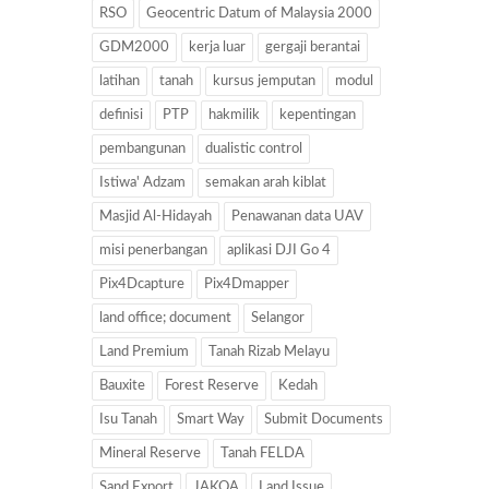
RSO
Geocentric Datum of Malaysia 2000
GDM2000
kerja luar
gergaji berantai
latihan
tanah
kursus jemputan
modul
definisi
PTP
hakmilik
kepentingan
pembangunan
dualistic control
Istiwa' Adzam
semakan arah kiblat
Masjid Al-Hidayah
Penawanan data UAV
misi penerbangan
aplikasi DJI Go 4
Pix4Dcapture
Pix4Dmapper
land office; document
Selangor
Land Premium
Tanah Rizab Melayu
Bauxite
Forest Reserve
Kedah
Isu Tanah
Smart Way
Submit Documents
Mineral Reserve
Tanah FELDA
Sand Export
JAKOA
Land Issue