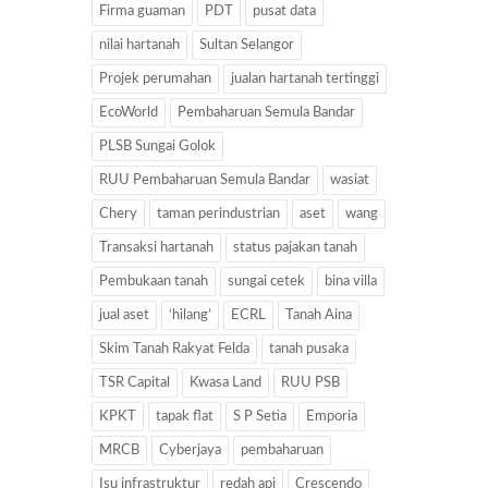
Firma guaman
PDT
pusat data
nilai hartanah
Sultan Selangor
Projek perumahan
jualan hartanah tertinggi
EcoWorld
Pembaharuan Semula Bandar
PLSB Sungai Golok
RUU Pembaharuan Semula Bandar
wasiat
Chery
taman perindustrian
aset
wang
Transaksi hartanah
status pajakan tanah
Pembukaan tanah
sungai cetek
bina villa
jual aset
‘hilang’
ECRL
Tanah Aina
Skim Tanah Rakyat Felda
tanah pusaka
TSR Capital
Kwasa Land
RUU PSB
KPKT
tapak flat
S P Setia
Emporia
MRCB
Cyberjaya
pembaharuan
Isu infrastruktur
redah api
Crescendo