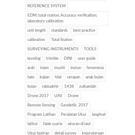
REFERENCE SYSTEM
EDM; total station; Accuracy verification;
laboratory calibration
unit length
standards
best practice
calibration
Total Station
SURVEYING INSTRUMENTS
TOOLS
leveling
trimble
DINI
user guide
arah
islam
musfti
instun
fenomena
halo
kajian
hilal
cerapan
anak bulan
bulan
rabiuakhir
1438
zulkaedah
Drone 2017
UAV
Drone
Remote Sensing
Geodetik. 2017
Program Latihan
Peralatan Ukur
langitud
latitut
falak syarie
ukuran di laut
Ukur butiran
detail survey
kejuruteraan