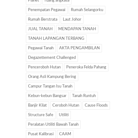
Planet
ruang angkasa
Penempatan Pegawai
Rumah Selangorku
Rumah Berstrata
Laut Johor
JUAL TANAH
MENDAPAN TANAH
TANAH LAPANGAN TERBANG
Pegawai Tanah
AKTA PENGAMBILAN
Degazettement Challenged
Penceroboh Hutan
Peneroka Felda Pahang
Orang Asli Kampung Bering
Campur Tangan Isu Tanah
Kebun-kebun Bangsar
Tanah Runtuh
Banjir Kilat
Ceroboh Hutan
Cause Floods
Structure Safe
Utiliti
Peralatan Utiliti Bawah Tanah
Pusat Kalibrasi
CAAM