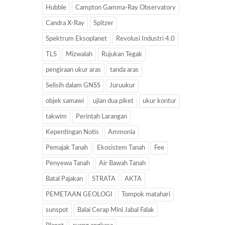
Hubble
Campton Gamma-Ray Observatory
Candra X-Ray
Spitzer
Spektrum Eksoplanet
Revolusi Industri 4.0
TLS
Mizwalah
Rujukan Tegak
pengiraan ukur aras
tanda aras
Selisih dalam GNSS
Juruukur
objek samawi
ujian dua piket
ukur kontur
takwim
Perintah Larangan
Kepentingan Notis
Ammonia
Pemajak Tanah
Ekosistem Tanah
Fee
Penyewa Tanah
Air Bawah Tanah
Batal Pajakan
STRATA
AKTA
PEMETAAN GEOLOGI
Tompok matahari
sunspot
Balai Cerap Mini Jabal Falak