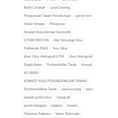
Bukit Cerakah
Land Clearing
Pengurusan Tanah Persekutuan
parcel rent
Hutan Simpan
Pelupusan
Amalan Kejuruteraan Geomatik
UTHM-INSTUN
Alat Teknologi Ukur
Politeknik PSAS
Ilmu Ukur
Kem Ukur Hidrografi UTM
Ukur Hidrografi
Single Beam
Perkembalian Tanah
Kaveat
KG BARU
KONSEP ASAS PERUNDANGAN TANAH
Pemberimilikan Tanah
warna kuning
peta
kaedah grid kontur
topografi
pecah bahagian
pajakan
tenansi
Teleskop Angkasa
Space Telescope