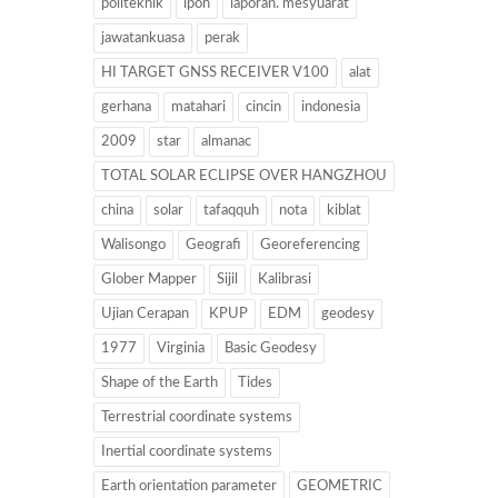
politeknik
ipoh
laporan. mesyuarat
jawatankuasa
perak
HI TARGET GNSS RECEIVER V100
alat
gerhana
matahari
cincin
indonesia
2009
star
almanac
TOTAL SOLAR ECLIPSE OVER HANGZHOU
china
solar
tafaqquh
nota
kiblat
Walisongo
Geografi
Georeferencing
Glober Mapper
Sijil
Kalibrasi
Ujian Cerapan
KPUP
EDM
geodesy
1977
Virginia
Basic Geodesy
Shape of the Earth
Tides
Terrestrial coordinate systems
Inertial coordinate systems
Earth orientation parameter
GEOMETRIC