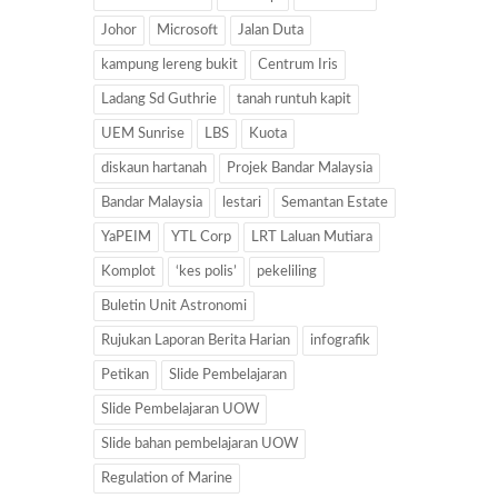
Johor
Microsoft
Jalan Duta
kampung lereng bukit
Centrum Iris
Ladang Sd Guthrie
tanah runtuh kapit
UEM Sunrise
LBS
Kuota
diskaun hartanah
Projek Bandar Malaysia
Bandar Malaysia
lestari
Semantan Estate
YaPEIM
YTL Corp
LRT Laluan Mutiara
Komplot
‘kes polis’
pekeliling
Buletin Unit Astronomi
Rujukan Laporan Berita Harian
infografik
Petikan
Slide Pembelajaran
Slide Pembelajaran UOW
Slide bahan pembelajaran UOW
Regulation of Marine