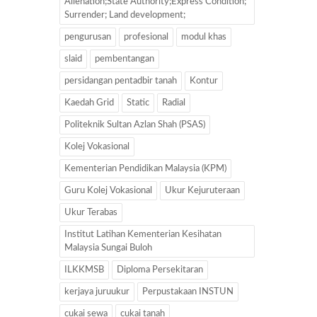
Alienation;State Authority;Express Condition;
Surrender; Land development;
pengurusan
profesional
modul khas
slaid
pembentangan
persidangan pentadbir tanah
Kontur
Kaedah Grid
Static
Radial
Politeknik Sultan Azlan Shah (PSAS)
Kolej Vokasional
Kementerian Pendidikan Malaysia (KPM)
Guru Kolej Vokasional
Ukur Kejuruteraan
Ukur Terabas
Institut Latihan Kementerian Kesihatan
Malaysia Sungai Buloh
ILKKMSB
Diploma Persekitaran
kerjaya juruukur
Perpustakaan INSTUN
cukai sewa
cukai tanah