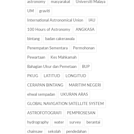
astronomy
masyarakat
Universiti Malaya
UM
graviti
International Astronomical Union
IAU
100 Hours of Astronomy
ANGKASA
bintang
badan cakerawala
Penempatan Sementara
Permohonan
Pewartaan
Kes Mahkamah
Bahagian Ukur dan Pemetaan
BUP
PKUG
LATITUD
LONGITUD
CERAPAN BINTANG
MARITIM NEGERI
ehwal sempadan
UKURAN ARAS
GLOBAL NAVIGATION SATELLITE SYSTEM
ASTROFOTOGRAFI
PEMPROSESAN
hydrography
water
survey
berantai
chainsaw
sekolah
pendedahan