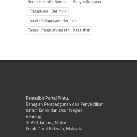
Serah Hakmilik Semula
Penguatkuasaan
- Pelupusan - Berimilik
Tanah - Pelupusan - Berimilik
Tanah - Penguatkuasaan - Kesalahan
Pentadbir Portal Pintu,
Bahagian Pembangunan dan Penyelidikan
Istitut Tanah dan Ukur Negara
Behrang
35950 Tanjung Malim
Perak Darul Ridzuan, Malaysia