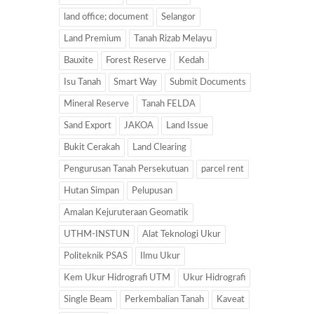
land office; document
Selangor
Land Premium
Tanah Rizab Melayu
Bauxite
Forest Reserve
Kedah
Isu Tanah
Smart Way
Submit Documents
Mineral Reserve
Tanah FELDA
Sand Export
JAKOA
Land Issue
Bukit Cerakah
Land Clearing
Pengurusan Tanah Persekutuan
parcel rent
Hutan Simpan
Pelupusan
Amalan Kejuruteraan Geomatik
UTHM-INSTUN
Alat Teknologi Ukur
Politeknik PSAS
Ilmu Ukur
Kem Ukur Hidrografi UTM
Ukur Hidrografi
Single Beam
Perkembalian Tanah
Kaveat