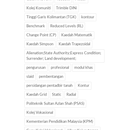
Kolej Komuniti
Trimble DiNi
Tinggi Garis Kolimantan (TGK)
kontour
Benchmark
Reduced Levels (RL)
Change Point (CP)
Kaedah Matematik
Kaedah Simpson
Kaedah Trapezoidal
Alienation;State Authority;Express Condition;
Surrender; Land development;
pengurusan
profesional
modul khas
slaid
pembentangan
persidangan pentadbir tanah
Kontur
Kaedah Grid
Static
Radial
Politeknik Sultan Azlan Shah (PSAS)
Kolej Vokasional
Kementerian Pendidikan Malaysia (KPM)