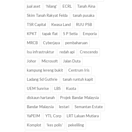
jual aset
‘hilang’
ECRL
Tanah Aina
Skim Tanah Rakyat Felda
tanah pusaka
TSR Capital
Kwasa Land
RUU PSB
KPKT
tapak flat
S P Setia
Emporia
MRCB
Cyberjaya
pembaharuan
Isu infrastruktur
redah api
Crescendo
Johor
Microsoft
Jalan Duta
kampung lereng bukit
Centrum Iris
Ladang Sd Guthrie
tanah runtuh kapit
UEM Sunrise
LBS
Kuota
diskaun hartanah
Projek Bandar Malaysia
Bandar Malaysia
lestari
Semantan Estate
YaPEIM
YTL Corp
LRT Laluan Mutiara
Komplot
‘kes polis’
pekeliling