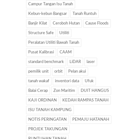
Campur Tangan Isu Tanah
Kebun-kebun Bangsar
Tanah Runtuh
Banjir Kilat
Ceroboh Hutan
Cause Floods
Structure Safe
Utiliti
Peralatan Utiliti Bawah Tanah
Pusat Kalibrasi
CAAM
standard benchmark
LiDAR
laser
pemilik unit
orbit
Pelan akui
tanah wakaf
inventori data
Ufuk
Balai Cerap
Zon Maritim
DUIT HANGUS
KAJI ORDINAN
KEDAH RAMPAS TANAH
ISU TANAH KAMPUNG
NOTIS PERINGATAN
PEMAJU HATANAH
PROJEK TAKUNGAN
RUNTUHAN TANAH