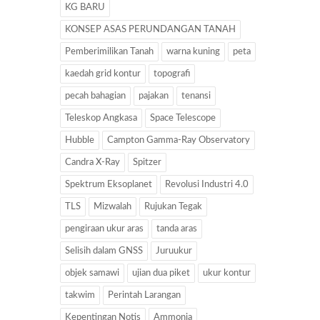
KG BARU
KONSEP ASAS PERUNDANGAN TANAH
Pemberimilikan Tanah
warna kuning
peta
kaedah grid kontur
topografi
pecah bahagian
pajakan
tenansi
Teleskop Angkasa
Space Telescope
Hubble
Campton Gamma-Ray Observatory
Candra X-Ray
Spitzer
Spektrum Eksoplanet
Revolusi Industri 4.0
TLS
Mizwalah
Rujukan Tegak
pengiraan ukur aras
tanda aras
Selisih dalam GNSS
Juruukur
objek samawi
ujian dua piket
ukur kontur
takwim
Perintah Larangan
Kepentingan Notis
Ammonia