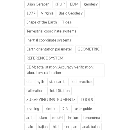
Ujian Cerapan
KPUP
EDM
geodesy
1977
Virginia
Basic Geodesy
Shape of the Earth
Tides
Terrestrial coordinate systems
Inertial coordinate systems
Earth orientation parameter
GEOMETRIC
REFERENCE SYSTEM
EDM; total station; Accuracy verification;
laboratory calibration
unit length
standards
best practice
calibration
Total Station
SURVEYING INSTRUMENTS
TOOLS
leveling
trimble
DINI
user guide
arah
islam
musfti
instun
fenomena
halo
kajian
hilal
cerapan
anak bulan