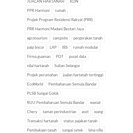
JUALAN HARTANAH
KDN
PPR Harmoni
rumah
Projek Program Residensi Rakyat (PRR)
PRR Harmoni Madani Bestari Jaya
agrotourism
campsite
pergerakan tanah
paip bocor
LAP
IBS
rumah modular
Firma guaman
PDT
pusat data
nilai hartanah
Sultan Selangor
Projek perumahan
jualan hartanah tertinggi
EcoWorld
Pembaharuan Semula Bandar
PLSB Sungai Golok
RUU Pembaharuan Semula Bandar
wasiat
Chery
taman perindustrian
aset
wang
Transaksi hartanah
status pajakan tanah
Pembukaan tanah
sungai cetek
bina villa