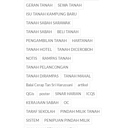
GERAN TANAH
SEWA TANAH
ISU TANAH KAMPUNG BARU
TANAH SABAH SARAWAK
TANAH SABAH
BELI TANAH
PENGAMBILAN TANAH
HARTANAH
TANAH HOTEL
TANAH DICEROBOH
NOTIS
RAMPAS TANAH
TANAH PELANCONGAN
TANAH DIRAMPAS
TANAH MAHAL
Balai Cerap Tan Sri Harussani
artikel
QGis
poster
SINAR HARIAN
ICQS
KERAJAAN SABAH
OC
TARAF SEKOLAH
PINDAH MILIK TANAH
SISTEM
PENIPUAN PINDAH MILIK