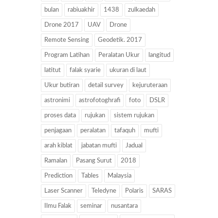
bulan
rabiuakhir
1438
zulkaedah
Drone 2017
UAV
Drone
Remote Sensing
Geodetik. 2017
Program Latihan
Peralatan Ukur
langitud
latitut
falak syarie
ukuran di laut
Ukur butiran
detail survey
kejuruteraan
astronimi
astrofotoghrafi
foto
DSLR
proses data
rujukan
sistem rujukan
penjagaan
peralatan
tafaquh
mufti
arah kiblat
jabatan mufti
Jadual
Ramalan
Pasang Surut
2018
Prediction
Tables
Malaysia
Laser Scanner
Teledyne
Polaris
SARAS
Ilmu Falak
seminar
nusantara