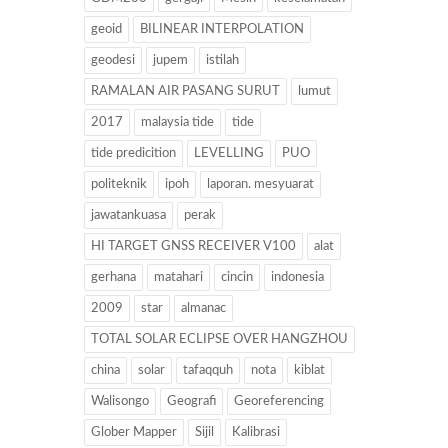
geoid
BILINEAR INTERPOLATION
geodesi
jupem
istilah
RAMALAN AIR PASANG SURUT
lumut
2017
malaysia tide
tide
tide predicition
LEVELLING
PUO
politeknik
ipoh
laporan. mesyuarat
jawatankuasa
perak
HI TARGET GNSS RECEIVER V100
alat
gerhana
matahari
cincin
indonesia
2009
star
almanac
TOTAL SOLAR ECLIPSE OVER HANGZHOU
china
solar
tafaqquh
nota
kiblat
Walisongo
Geografi
Georeferencing
Glober Mapper
Sijil
Kalibrasi