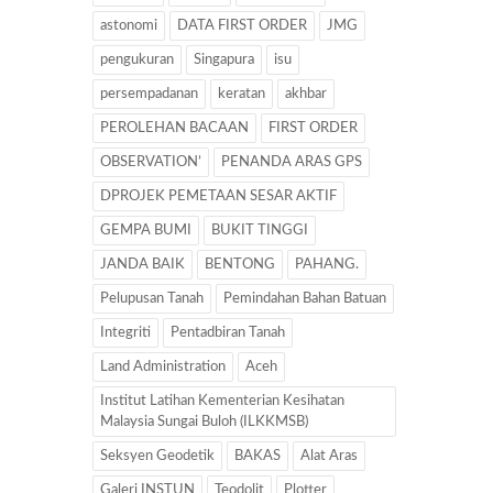
astonomi
DATA FIRST ORDER
JMG
pengukuran
Singapura
isu
persempadanan
keratan
akhbar
PEROLEHAN BACAAN
FIRST ORDER
OBSERVATION’
PENANDA ARAS GPS
DPROJEK PEMETAAN SESAR AKTIF
GEMPA BUMI
BUKIT TINGGI
JANDA BAIK
BENTONG
PAHANG.
Pelupusan Tanah
Pemindahan Bahan Batuan
Integriti
Pentadbiran Tanah
Land Administration
Aceh
Institut Latihan Kementerian Kesihatan
Malaysia Sungai Buloh (ILKKMSB)
Seksyen Geodetik
BAKAS
Alat Aras
Galeri INSTUN
Teodolit
Plotter