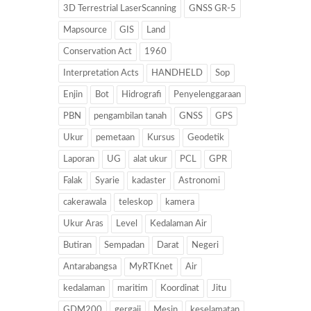
3D Terrestrial LaserScanning
GNSS GR-5
Mapsource
GIS
Land
Conservation Act
1960
Interpretation Acts
HANDHELD
Sop
Enjin
Bot
Hidrografi
Penyelenggaraan
PBN
pengambilan tanah
GNSS
GPS
Ukur
pemetaan
Kursus
Geodetik
Laporan
UG
alat ukur
PCL
GPR
Falak
Syarie
kadaster
Astronomi
cakerawala
teleskop
kamera
Ukur Aras
Level
Kedalaman Air
Butiran
Sempadan
Darat
Negeri
Antarabangsa
MyRTKnet
Air
kedalaman
maritim
Koordinat
Jitu
GDM200
gergaji
Mesin
keselamatan