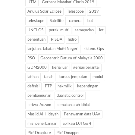
UTM
Gerhana Matahari Cincin 2019
Anulus Solar Eclipse
Telescope
2019
teleskope
Satellite
camera
laut
UNCLOS
perak. mufti
semapadan
lot
penentuan
RISDA
hidro
lanjutan. Jabatan Mufti Negeri
sistem. Gps
RSO
Geocentric Datum of Malaysia 2000
GDM2000
kerja luar
gergaji berantai
latihan
tanah
kursus jemputan
modul
definisi
PTP
hakmilik
kepentingan
pembangunan
dualistic control
Istiwa' Adzam
semakan arah kiblat
Masjid Al-Hidayah
Penawanan data UAV
misi penerbangan
aplikasi DJI Go 4
Pix4Dcapture
Pix4Dmapper