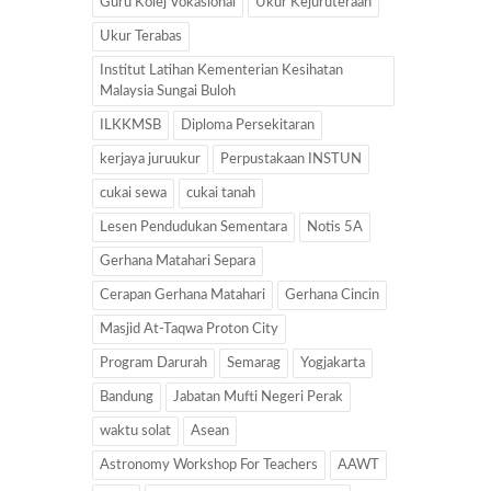
Guru Kolej Vokasional
Ukur Kejuruteraan
Ukur Terabas
Institut Latihan Kementerian Kesihatan
Malaysia Sungai Buloh
ILKKMSB
Diploma Persekitaran
kerjaya juruukur
Perpustakaan INSTUN
cukai sewa
cukai tanah
Lesen Pendudukan Sementara
Notis 5A
Gerhana Matahari Separa
Cerapan Gerhana Matahari
Gerhana Cincin
Masjid At-Taqwa Proton City
Program Darurah
Semarag
Yogjakarta
Bandung
Jabatan Mufti Negeri Perak
waktu solat
Asean
Astronomy Workshop For Teachers
AAWT