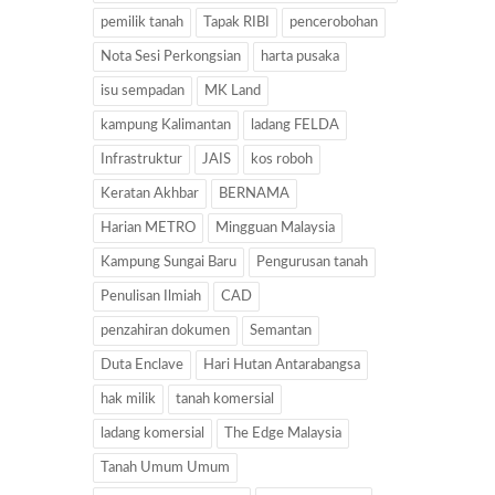
pemilik tanah
Tapak RIBI
pencerobohan
Nota Sesi Perkongsian
harta pusaka
isu sempadan
MK Land
kampung Kalimantan
ladang FELDA
Infrastruktur
JAIS
kos roboh
Keratan Akhbar
BERNAMA
Harian METRO
Mingguan Malaysia
Kampung Sungai Baru
Pengurusan tanah
Penulisan Ilmiah
CAD
penzahiran dokumen
Semantan
Duta Enclave
Hari Hutan Antarabangsa
hak milik
tanah komersial
ladang komersial
The Edge Malaysia
Tanah Umum Umum