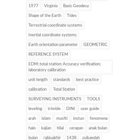
1977
Virginia
Basic Geodesy
Shape of the Earth
Tides
Terrestrial coordinate systems
Inertial coordinate systems
Earth orientation parameter
GEOMETRIC
REFERENCE SYSTEM
EDM; total station; Accuracy verification;
laboratory calibration
unit length
standards
best practice
calibration
Total Station
SURVEYING INSTRUMENTS
TOOLS
leveling
trimble
DINI
user guide
arah
islam
musfti
instun
fenomena
halo
kajian
hilal
cerapan
anak bulan
bulan
rabiuakhir
1438
zulkaedah