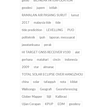
geoid
BILINEAR INTERPOLATION
geodesi
jupem
istilah
RAMALAN AIR PASANG SURUT
lumut
2017
malaysia tide
tide
tide predicition
LEVELLING
PUO
politeknik
ipoh
laporan. mesyuarat
jawatankuasa
perak
HI TARGET GNSS RECEIVER V100
alat
gerhana
matahari
cincin
indonesia
2009
star
almanac
TOTAL SOLAR ECLIPSE OVER HANGZHOU
china
solar
tafaqquh
nota
kiblat
Walisongo
Geografi
Georeferencing
Glober Mapper
Sijil
Kalibrasi
Ujian Cerapan
KPUP
EDM
geodesy