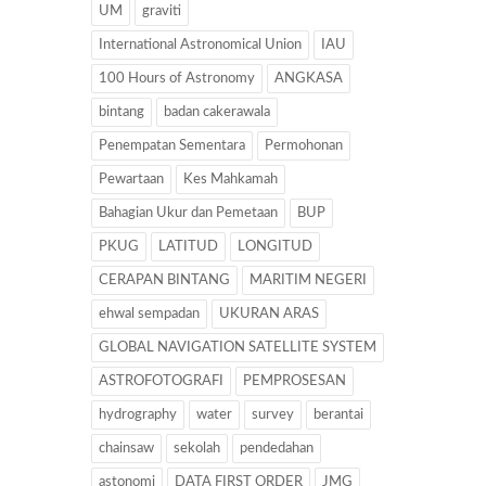
UM
graviti
International Astronomical Union
IAU
100 Hours of Astronomy
ANGKASA
bintang
badan cakerawala
Penempatan Sementara
Permohonan
Pewartaan
Kes Mahkamah
Bahagian Ukur dan Pemetaan
BUP
PKUG
LATITUD
LONGITUD
CERAPAN BINTANG
MARITIM NEGERI
ehwal sempadan
UKURAN ARAS
GLOBAL NAVIGATION SATELLITE SYSTEM
ASTROFOTOGRAFI
PEMPROSESAN
hydrography
water
survey
berantai
chainsaw
sekolah
pendedahan
astonomi
DATA FIRST ORDER
JMG