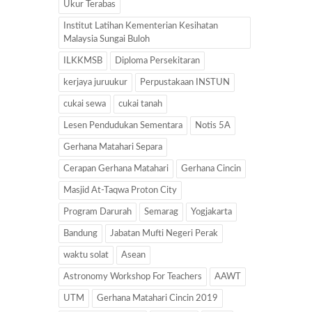
Ukur Terabas
Institut Latihan Kementerian Kesihatan
Malaysia Sungai Buloh
ILKKMSB
Diploma Persekitaran
kerjaya juruukur
Perpustakaan INSTUN
cukai sewa
cukai tanah
Lesen Pendudukan Sementara
Notis 5A
Gerhana Matahari Separa
Cerapan Gerhana Matahari
Gerhana Cincin
Masjid At-Taqwa Proton City
Program Darurah
Semarag
Yogjakarta
Bandung
Jabatan Mufti Negeri Perak
waktu solat
Asean
Astronomy Workshop For Teachers
AAWT
UTM
Gerhana Matahari Cincin 2019