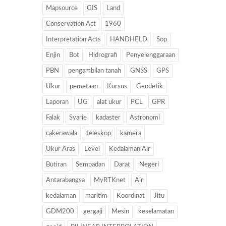
Mapsource
GIS
Land
Conservation Act
1960
Interpretation Acts
HANDHELD
Sop
Enjin
Bot
Hidrografi
Penyelenggaraan
PBN
pengambilan tanah
GNSS
GPS
Ukur
pemetaan
Kursus
Geodetik
Laporan
UG
alat ukur
PCL
GPR
Falak
Syarie
kadaster
Astronomi
cakerawala
teleskop
kamera
Ukur Aras
Level
Kedalaman Air
Butiran
Sempadan
Darat
Negeri
Antarabangsa
MyRTKnet
Air
kedalaman
maritim
Koordinat
Jitu
GDM200
gergaji
Mesin
keselamatan