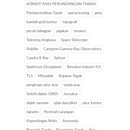
KONSEP ASAS PERUNDANGAN TANAH
Pemberimilikan Tanah
warna kuning
peta
kaedah grid kontur
topografi
pecah bahagian
pajakan
tenansi
Teleskop Angkasa
Space Telescope
Hubble
Campton Gamma-Ray Observatory
Candra X-Ray
Spitzer
Spektrum Eksoplanet
Revolusi Industri 4.0
TLS
Mizwalah
Rujukan Tegak
pengiraan ukur aras
tanda aras
Selisih dalam GNSS
Juruukur
objek samawi
ujian dua piket
ukur kontur
takwim
Perintah Larangan
Kepentingan Notis
Ammonia