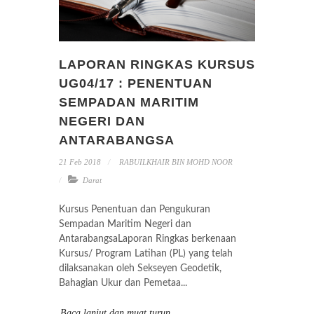
LAPORAN RINGKAS KURSUS
UG04/17 : PENENTUAN
SEMPADAN MARITIM
NEGERI DAN
ANTARABANGSA
21 Feb 2018
RABUILKHAIR BIN MOHD NOOR
Darat
Kursus Penentuan dan Pengukuran
Sempadan Maritim Negeri dan
AntarabangsaLaporan Ringkas berkenaan
Kursus/ Program Latihan (PL) yang telah
dilaksanakan oleh Sekseyen Geodetik,
Bahagian Ukur dan Pemetaa...
Baca lanjut dan muat turun