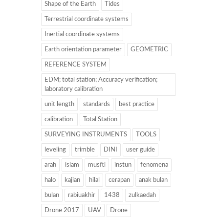
Shape of the Earth
Tides
Terrestrial coordinate systems
Inertial coordinate systems
Earth orientation parameter
GEOMETRIC
REFERENCE SYSTEM
EDM; total station; Accuracy verification;
laboratory calibration
unit length
standards
best practice
calibration
Total Station
SURVEYING INSTRUMENTS
TOOLS
leveling
trimble
DINI
user guide
arah
islam
musfti
instun
fenomena
halo
kajian
hilal
cerapan
anak bulan
bulan
rabiuakhir
1438
zulkaedah
Drone 2017
UAV
Drone