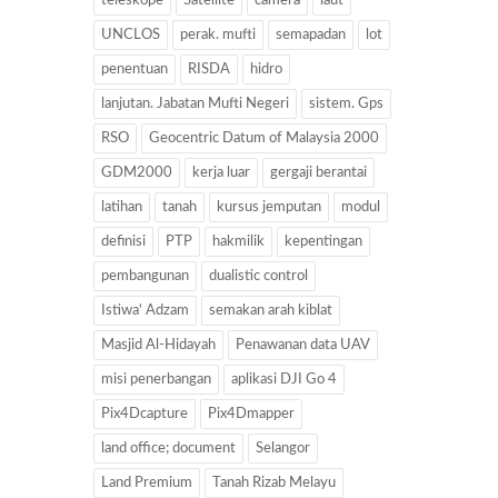
teleskope
Satellite
camera
laut
UNCLOS
perak. mufti
semapadan
lot
penentuan
RISDA
hidro
lanjutan. Jabatan Mufti Negeri
sistem. Gps
RSO
Geocentric Datum of Malaysia 2000
GDM2000
kerja luar
gergaji berantai
latihan
tanah
kursus jemputan
modul
definisi
PTP
hakmilik
kepentingan
pembangunan
dualistic control
Istiwa' Adzam
semakan arah kiblat
Masjid Al-Hidayah
Penawanan data UAV
misi penerbangan
aplikasi DJI Go 4
Pix4Dcapture
Pix4Dmapper
land office; document
Selangor
Land Premium
Tanah Rizab Melayu