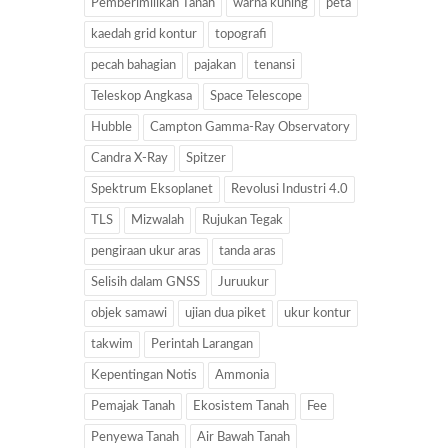
Pemberimilikan Tanah
warna kuning
peta
kaedah grid kontur
topografi
pecah bahagian
pajakan
tenansi
Teleskop Angkasa
Space Telescope
Hubble
Campton Gamma-Ray Observatory
Candra X-Ray
Spitzer
Spektrum Eksoplanet
Revolusi Industri 4.0
TLS
Mizwalah
Rujukan Tegak
pengiraan ukur aras
tanda aras
Selisih dalam GNSS
Juruukur
objek samawi
ujian dua piket
ukur kontur
takwim
Perintah Larangan
Kepentingan Notis
Ammonia
Pemajak Tanah
Ekosistem Tanah
Fee
Penyewa Tanah
Air Bawah Tanah