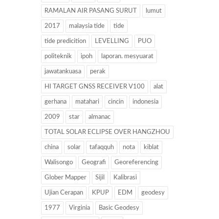
RAMALAN AIR PASANG SURUT
lumut
2017
malaysia tide
tide
tide predicition
LEVELLING
PUO
politeknik
ipoh
laporan. mesyuarat
jawatankuasa
perak
HI TARGET GNSS RECEIVER V100
alat
gerhana
matahari
cincin
indonesia
2009
star
almanac
TOTAL SOLAR ECLIPSE OVER HANGZHOU
china
solar
tafaqquh
nota
kiblat
Walisongo
Geografi
Georeferencing
Glober Mapper
Sijil
Kalibrasi
Ujian Cerapan
KPUP
EDM
geodesy
1977
Virginia
Basic Geodesy