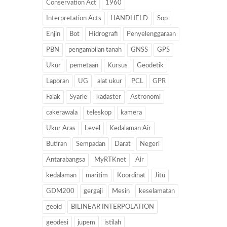
Conservation Act
1960
Interpretation Acts
HANDHELD
Sop
Enjin
Bot
Hidrografi
Penyelenggaraan
PBN
pengambilan tanah
GNSS
GPS
Ukur
pemetaan
Kursus
Geodetik
Laporan
UG
alat ukur
PCL
GPR
Falak
Syarie
kadaster
Astronomi
cakerawala
teleskop
kamera
Ukur Aras
Level
Kedalaman Air
Butiran
Sempadan
Darat
Negeri
Antarabangsa
MyRTKnet
Air
kedalaman
maritim
Koordinat
Jitu
GDM200
gergaji
Mesin
keselamatan
geoid
BILINEAR INTERPOLATION
geodesi
jupem
istilah