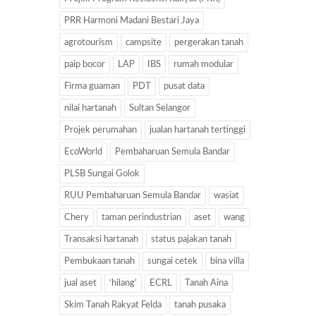
PRR Harmoni Madani Bestari Jaya
agrotourism
campsite
pergerakan tanah
paip bocor
LAP
IBS
rumah modular
Firma guaman
PDT
pusat data
nilai hartanah
Sultan Selangor
Projek perumahan
jualan hartanah tertinggi
EcoWorld
Pembaharuan Semula Bandar
PLSB Sungai Golok
RUU Pembaharuan Semula Bandar
wasiat
Chery
taman perindustrian
aset
wang
Transaksi hartanah
status pajakan tanah
Pembukaan tanah
sungai cetek
bina villa
jual aset
‘hilang’
ECRL
Tanah Aina
Skim Tanah Rakyat Felda
tanah pusaka