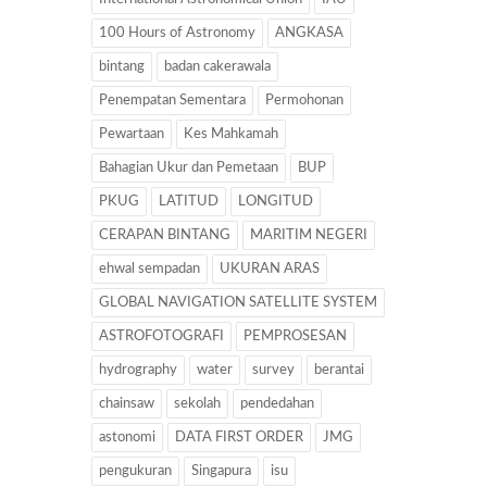
100 Hours of Astronomy
ANGKASA
bintang
badan cakerawala
Penempatan Sementara
Permohonan
Pewartaan
Kes Mahkamah
Bahagian Ukur dan Pemetaan
BUP
PKUG
LATITUD
LONGITUD
CERAPAN BINTANG
MARITIM NEGERI
ehwal sempadan
UKURAN ARAS
GLOBAL NAVIGATION SATELLITE SYSTEM
ASTROFOTOGRAFI
PEMPROSESAN
hydrography
water
survey
berantai
chainsaw
sekolah
pendedahan
astonomi
DATA FIRST ORDER
JMG
pengukuran
Singapura
isu