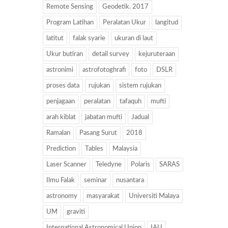
Remote Sensing
Geodetik. 2017
Program Latihan
Peralatan Ukur
langitud
latitut
falak syarie
ukuran di laut
Ukur butiran
detail survey
kejuruteraan
astronimi
astrofotoghrafi
foto
DSLR
proses data
rujukan
sistem rujukan
penjagaan
peralatan
tafaquh
mufti
arah kiblat
jabatan mufti
Jadual
Ramalan
Pasang Surut
2018
Prediction
Tables
Malaysia
Laser Scanner
Teledyne
Polaris
SARAS
Ilmu Falak
seminar
nusantara
astronomy
masyarakat
Universiti Malaya
UM
graviti
International Astronomical Union
IAU