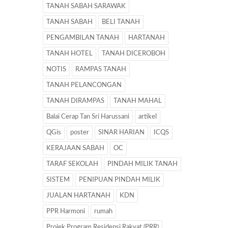
TANAH SABAH SARAWAK
TANAH SABAH
BELI TANAH
PENGAMBILAN TANAH
HARTANAH
TANAH HOTEL
TANAH DICEROBOH
NOTIS
RAMPAS TANAH
TANAH PELANCONGAN
TANAH DIRAMPAS
TANAH MAHAL
Balai Cerap Tan Sri Harussani
artikel
QGis
poster
SINAR HARIAN
ICQS
KERAJAAN SABAH
OC
TARAF SEKOLAH
PINDAH MILIK TANAH
SISTEM
PENIPUAN PINDAH MILIK
JUALAN HARTANAH
KDN
PPR Harmoni
rumah
Projek Program Residensi Rakyat (PRR)