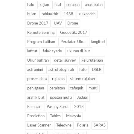
halo
kajian
hilal
cerapan
anak bulan
bulan
rabiuakhir
1438
zulkaedah
Drone 2017
UAV
Drone
Remote Sensing
Geodetik. 2017
Program Latihan
Peralatan Ukur
langitud
latitut
falak syarie
ukuran di laut
Ukur butiran
detail survey
kejuruteraan
astronimi
astrofotoghrafi
foto
DSLR
proses data
rujukan
sistem rujukan
penjagaan
peralatan
tafaquh
mufti
arah kiblat
jabatan mufti
Jadual
Ramalan
Pasang Surut
2018
Prediction
Tables
Malaysia
Laser Scanner
Teledyne
Polaris
SARAS