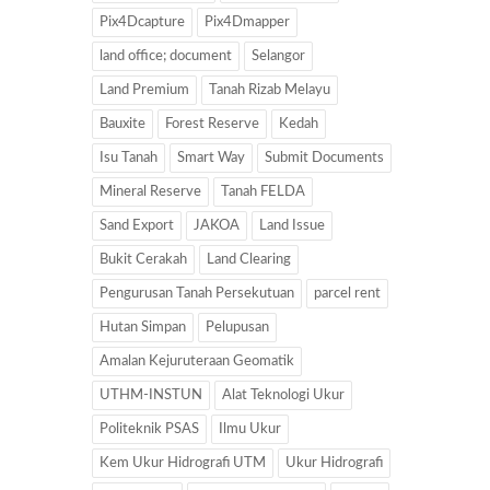
Pix4Dcapture
Pix4Dmapper
land office; document
Selangor
Land Premium
Tanah Rizab Melayu
Bauxite
Forest Reserve
Kedah
Isu Tanah
Smart Way
Submit Documents
Mineral Reserve
Tanah FELDA
Sand Export
JAKOA
Land Issue
Bukit Cerakah
Land Clearing
Pengurusan Tanah Persekutuan
parcel rent
Hutan Simpan
Pelupusan
Amalan Kejuruteraan Geomatik
UTHM-INSTUN
Alat Teknologi Ukur
Politeknik PSAS
Ilmu Ukur
Kem Ukur Hidrografi UTM
Ukur Hidrografi