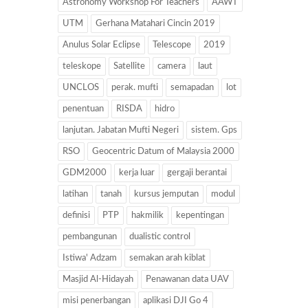
Astronomy Workshop For Teachers
AAWT
UTM
Gerhana Matahari Cincin 2019
Anulus Solar Eclipse
Telescope
2019
teleskope
Satellite
camera
laut
UNCLOS
perak. mufti
semapadan
lot
penentuan
RISDA
hidro
lanjutan. Jabatan Mufti Negeri
sistem. Gps
RSO
Geocentric Datum of Malaysia 2000
GDM2000
kerja luar
gergaji berantai
latihan
tanah
kursus jemputan
modul
definisi
PTP
hakmilik
kepentingan
pembangunan
dualistic control
Istiwa' Adzam
semakan arah kiblat
Masjid Al-Hidayah
Penawanan data UAV
misi penerbangan
aplikasi DJI Go 4