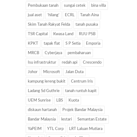
Pembukaan tanah
sungai cetek
bina villa
jual aset
‘hilang’
ECRL
Tanah Aina
Skim Tanah Rakyat Felda
tanah pusaka
TSR Capital
Kwasa Land
RUU PSB
KPKT
tapak flat
S P Setia
Emporia
MRCB
Cyberjaya
pembaharuan
Isu infrastruktur
redah api
Crescendo
Johor
Microsoft
Jalan Duta
kampung lereng bukit
Centrum Iris
Ladang Sd Guthrie
tanah runtuh kapit
UEM Sunrise
LBS
Kuota
diskaun hartanah
Projek Bandar Malaysia
Bandar Malaysia
lestari
Semantan Estate
YaPEIM
YTL Corp
LRT Laluan Mutiara