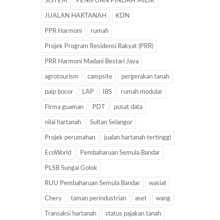
SISTEM
PENIPUAN PINDAH MILIK
JUALAN HARTANAH
KDN
PPR Harmoni
rumah
Projek Program Residensi Rakyat (PRR)
PRR Harmoni Madani Bestari Jaya
agrotourism
campsite
pergerakan tanah
paip bocor
LAP
IBS
rumah modular
Firma guaman
PDT
pusat data
nilai hartanah
Sultan Selangor
Projek perumahan
jualan hartanah tertinggi
EcoWorld
Pembaharuan Semula Bandar
PLSB Sungai Golok
RUU Pembaharuan Semula Bandar
wasiat
Chery
taman perindustrian
aset
wang
Transaksi hartanah
status pajakan tanah