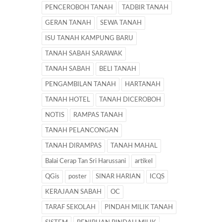
PENCEROBOH TANAH
TADBIR TANAH
GERAN TANAH
SEWA TANAH
ISU TANAH KAMPUNG BARU
TANAH SABAH SARAWAK
TANAH SABAH
BELI TANAH
PENGAMBILAN TANAH
HARTANAH
TANAH HOTEL
TANAH DICEROBOH
NOTIS
RAMPAS TANAH
TANAH PELANCONGAN
TANAH DIRAMPAS
TANAH MAHAL
Balai Cerap Tan Sri Harussani
artikel
QGis
poster
SINAR HARIAN
ICQS
KERAJAAN SABAH
OC
TARAF SEKOLAH
PINDAH MILIK TANAH