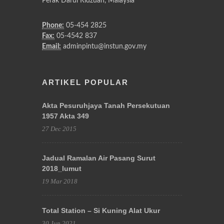
Perak Darul Ridzuan, Malaysia
Phone:
05-454 2825
Fax:
05-4542 837
Email:
adminpintu@instun.gov.my
ARTIKEL POPULAR
Akta Pesuruhjaya Tanah Persekutuan
1957 Akta 349
27 Dec 2015
Jadual Ramalan Air Pasang Surut
2018_lumut
19 Mar 2018
Total Station – Si Kuning Alat Ukur
30 Jun 2021