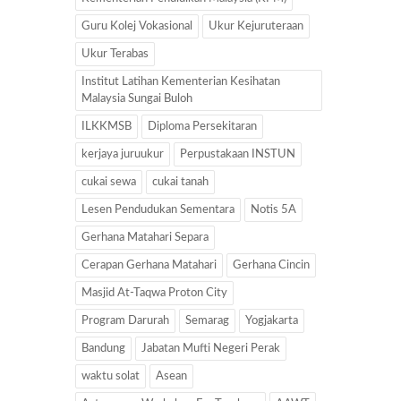
Guru Kolej Vokasional
Ukur Kejuruteraan
Ukur Terabas
Institut Latihan Kementerian Kesihatan
Malaysia Sungai Buloh
ILKKMSB
Diploma Persekitaran
kerjaya juruukur
Perpustakaan INSTUN
cukai sewa
cukai tanah
Lesen Pendudukan Sementara
Notis 5A
Gerhana Matahari Separa
Cerapan Gerhana Matahari
Gerhana Cincin
Masjid At-Taqwa Proton City
Program Darurah
Semarag
Yogjakarta
Bandung
Jabatan Mufti Negeri Perak
waktu solat
Asean