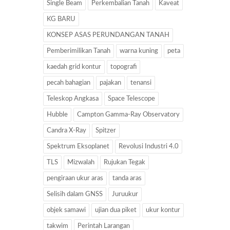
Single Beam
Perkembalian Tanah
Kaveat
KG BARU
KONSEP ASAS PERUNDANGAN TANAH
Pemberimilikan Tanah
warna kuning
peta
kaedah grid kontur
topografi
pecah bahagian
pajakan
tenansi
Teleskop Angkasa
Space Telescope
Hubble
Campton Gamma-Ray Observatory
Candra X-Ray
Spitzer
Spektrum Eksoplanet
Revolusi Industri 4.0
TLS
Mizwalah
Rujukan Tegak
pengiraan ukur aras
tanda aras
Selisih dalam GNSS
Juruukur
objek samawi
ujian dua piket
ukur kontur
takwim
Perintah Larangan