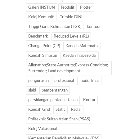
Galeri INSTUN
Teodolit
Plotter
Kolej Komuniti
Trimble DiNi
Tinggi Garis Kolimantan (TGK)
kontour
Benchmark
Reduced Levels (RL)
Change Point (CP)
Kaedah Matematik
Kaedah Simpson
Kaedah Trapezoidal
Alienation;State Authority;Express Condition;
Surrender; Land development;
pengurusan
profesional
modul khas
slaid
pembentangan
persidangan pentadbir tanah
Kontur
Kaedah Grid
Static
Radial
Politeknik Sultan Azlan Shah (PSAS)
Kolej Vokasional
Kementerian Pendidikan Malaysia (KPM)