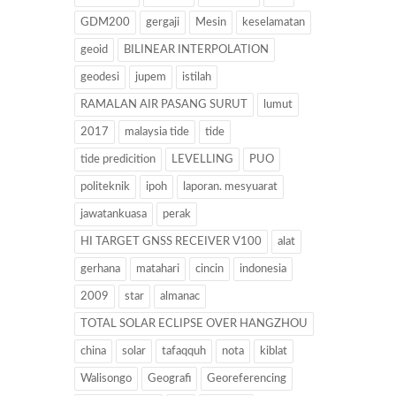
GDM200
gergaji
Mesin
keselamatan
geoid
BILINEAR INTERPOLATION
geodesi
jupem
istilah
RAMALAN AIR PASANG SURUT
lumut
2017
malaysia tide
tide
tide predicition
LEVELLING
PUO
politeknik
ipoh
laporan. mesyuarat
jawatankuasa
perak
HI TARGET GNSS RECEIVER V100
alat
gerhana
matahari
cincin
indonesia
2009
star
almanac
TOTAL SOLAR ECLIPSE OVER HANGZHOU
china
solar
tafaqquh
nota
kiblat
Walisongo
Geografi
Georeferencing