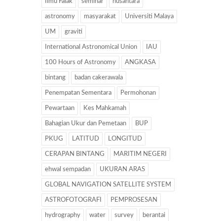
Ilmu Falak
seminar
nusantara
astronomy
masyarakat
Universiti Malaya
UM
graviti
International Astronomical Union
IAU
100 Hours of Astronomy
ANGKASA
bintang
badan cakerawala
Penempatan Sementara
Permohonan
Pewartaan
Kes Mahkamah
Bahagian Ukur dan Pemetaan
BUP
PKUG
LATITUD
LONGITUD
CERAPAN BINTANG
MARITIM NEGERI
ehwal sempadan
UKURAN ARAS
GLOBAL NAVIGATION SATELLITE SYSTEM
ASTROFOTOGRAFI
PEMPROSESAN
hydrography
water
survey
berantai