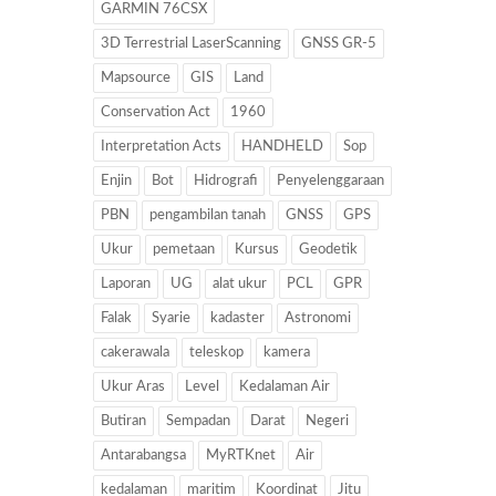
GARMIN 76CSX
3D Terrestrial LaserScanning
GNSS GR-5
Mapsource
GIS
Land
Conservation Act
1960
Interpretation Acts
HANDHELD
Sop
Enjin
Bot
Hidrografi
Penyelenggaraan
PBN
pengambilan tanah
GNSS
GPS
Ukur
pemetaan
Kursus
Geodetik
Laporan
UG
alat ukur
PCL
GPR
Falak
Syarie
kadaster
Astronomi
cakerawala
teleskop
kamera
Ukur Aras
Level
Kedalaman Air
Butiran
Sempadan
Darat
Negeri
Antarabangsa
MyRTKnet
Air
kedalaman
maritim
Koordinat
Jitu