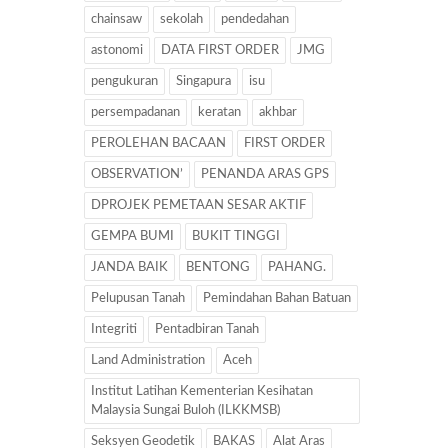
chainsaw
sekolah
pendedahan
astonomi
DATA FIRST ORDER
JMG
pengukuran
Singapura
isu
persempadanan
keratan
akhbar
PEROLEHAN BACAAN
FIRST ORDER
OBSERVATION’
PENANDA ARAS GPS
DPROJEK PEMETAAN SESAR AKTIF
GEMPA BUMI
BUKIT TINGGI
JANDA BAIK
BENTONG
PAHANG.
Pelupusan Tanah
Pemindahan Bahan Batuan
Integriti
Pentadbiran Tanah
Land Administration
Aceh
Institut Latihan Kementerian Kesihatan
Malaysia Sungai Buloh (ILKKMSB)
Seksyen Geodetik
BAKAS
Alat Aras