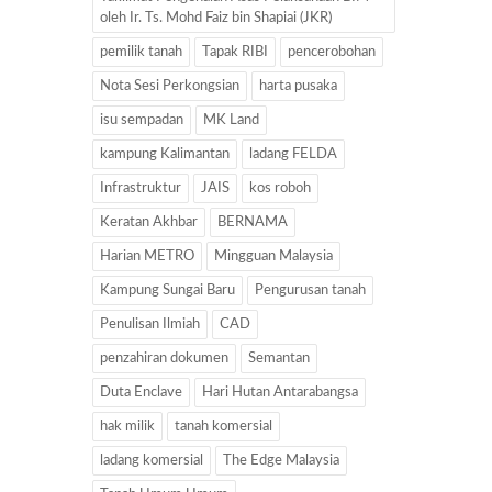
oleh Ir. Ts. Mohd Faiz bin Shapiai (JKR)
pemilik tanah
Tapak RIBI
pencerobohan
Nota Sesi Perkongsian
harta pusaka
isu sempadan
MK Land
kampung Kalimantan
ladang FELDA
Infrastruktur
JAIS
kos roboh
Keratan Akhbar
BERNAMA
Harian METRO
Mingguan Malaysia
Kampung Sungai Baru
Pengurusan tanah
Penulisan Ilmiah
CAD
penzahiran dokumen
Semantan
Duta Enclave
Hari Hutan Antarabangsa
hak milik
tanah komersial
ladang komersial
The Edge Malaysia