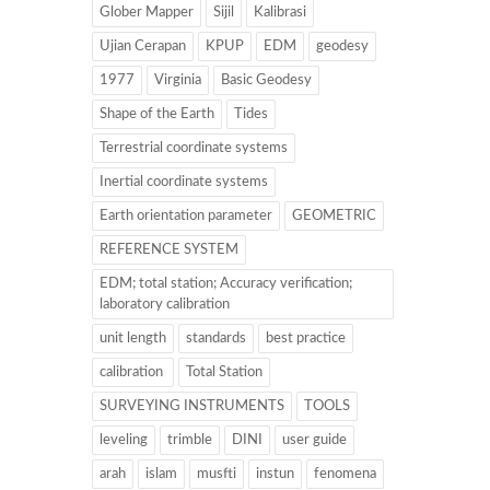
Glober Mapper
Sijil
Kalibrasi
Ujian Cerapan
KPUP
EDM
geodesy
1977
Virginia
Basic Geodesy
Shape of the Earth
Tides
Terrestrial coordinate systems
Inertial coordinate systems
Earth orientation parameter
GEOMETRIC
REFERENCE SYSTEM
EDM; total station; Accuracy verification;
laboratory calibration
unit length
standards
best practice
calibration
Total Station
SURVEYING INSTRUMENTS
TOOLS
leveling
trimble
DINI
user guide
arah
islam
musfti
instun
fenomena