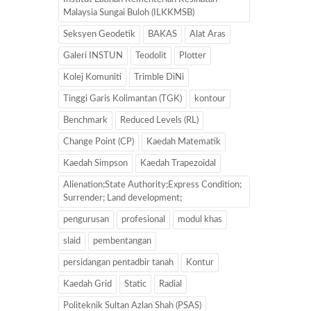
Malaysia Sungai Buloh (ILKKMSB)
Seksyen Geodetik
BAKAS
Alat Aras
Galeri INSTUN
Teodolit
Plotter
Kolej Komuniti
Trimble DiNi
Tinggi Garis Kolimantan (TGK)
kontour
Benchmark
Reduced Levels (RL)
Change Point (CP)
Kaedah Matematik
Kaedah Simpson
Kaedah Trapezoidal
Alienation;State Authority;Express Condition;
Surrender; Land development;
pengurusan
profesional
modul khas
slaid
pembentangan
persidangan pentadbir tanah
Kontur
Kaedah Grid
Static
Radial
Politeknik Sultan Azlan Shah (PSAS)