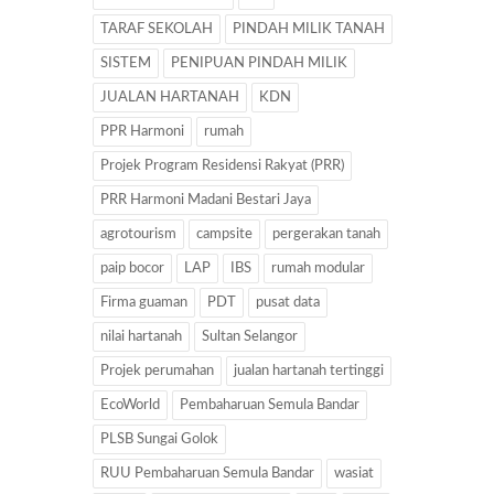
TARAF SEKOLAH
PINDAH MILIK TANAH
SISTEM
PENIPUAN PINDAH MILIK
JUALAN HARTANAH
KDN
PPR Harmoni
rumah
Projek Program Residensi Rakyat (PRR)
PRR Harmoni Madani Bestari Jaya
agrotourism
campsite
pergerakan tanah
paip bocor
LAP
IBS
rumah modular
Firma guaman
PDT
pusat data
nilai hartanah
Sultan Selangor
Projek perumahan
jualan hartanah tertinggi
EcoWorld
Pembaharuan Semula Bandar
PLSB Sungai Golok
RUU Pembaharuan Semula Bandar
wasiat