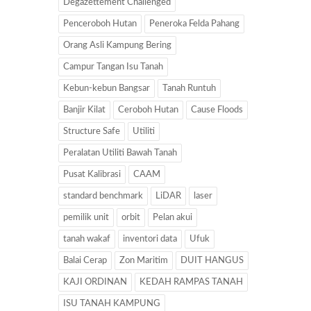
Degazettement Challenged
Penceroboh Hutan
Peneroka Felda Pahang
Orang Asli Kampung Bering
Campur Tangan Isu Tanah
Kebun-kebun Bangsar
Tanah Runtuh
Banjir Kilat
Ceroboh Hutan
Cause Floods
Structure Safe
Utiliti
Peralatan Utiliti Bawah Tanah
Pusat Kalibrasi
CAAM
standard benchmark
LiDAR
laser
pemilik unit
orbit
Pelan akui
tanah wakaf
inventori data
Ufuk
Balai Cerap
Zon Maritim
DUIT HANGUS
KAJI ORDINAN
KEDAH RAMPAS TANAH
ISU TANAH KAMPUNG