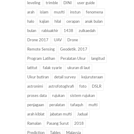
leveling
trimble
DINI
user guide
arah
islam
musfti
instun
fenomena
halo
kajian
hilal
cerapan
anak bulan
bulan
rabiuakhir
1438
zulkaedah
Drone 2017
UAV
Drone
Remote Sensing
Geodetik. 2017
Program Latihan
Peralatan Ukur
langitud
latitut
falak syarie
ukuran di laut
Ukur butiran
detail survey
kejuruteraan
astronimi
astrofotoghrafi
foto
DSLR
proses data
rujukan
sistem rujukan
penjagaan
peralatan
tafaquh
mufti
arah kiblat
jabatan mufti
Jadual
Ramalan
Pasang Surut
2018
Prediction
Tables
Malaysia