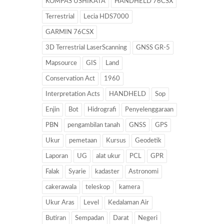
KOMPAS USHIKATA
HANDHELD 76CSX
Terrestrial
Lecia HDS7000
GARMIN 76CSX
3D Terrestrial LaserScanning
GNSS GR-5
Mapsource
GIS
Land
Conservation Act
1960
Interpretation Acts
HANDHELD
Sop
Enjin
Bot
Hidrografi
Penyelenggaraan
PBN
pengambilan tanah
GNSS
GPS
Ukur
pemetaan
Kursus
Geodetik
Laporan
UG
alat ukur
PCL
GPR
Falak
Syarie
kadaster
Astronomi
cakerawala
teleskop
kamera
Ukur Aras
Level
Kedalaman Air
Butiran
Sempadan
Darat
Negeri