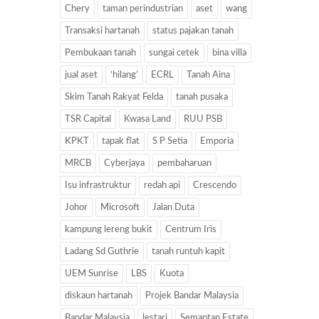
Chery
taman perindustrian
aset
wang
Transaksi hartanah
status pajakan tanah
Pembukaan tanah
sungai cetek
bina villa
jual aset
‘hilang’
ECRL
Tanah Aina
Skim Tanah Rakyat Felda
tanah pusaka
TSR Capital
Kwasa Land
RUU PSB
KPKT
tapak flat
S P Setia
Emporia
MRCB
Cyberjaya
pembaharuan
Isu infrastruktur
redah api
Crescendo
Johor
Microsoft
Jalan Duta
kampung lereng bukit
Centrum Iris
Ladang Sd Guthrie
tanah runtuh kapit
UEM Sunrise
LBS
Kuota
diskaun hartanah
Projek Bandar Malaysia
Bandar Malaysia
lestari
Semantan Estate