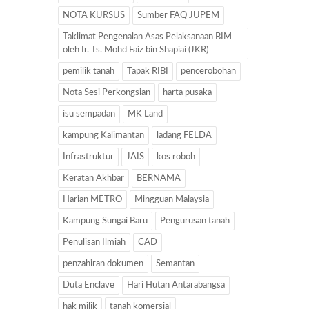
NOTA KURSUS
Sumber FAQ JUPEM
Taklimat Pengenalan Asas Pelaksanaan BIM
oleh Ir. Ts. Mohd Faiz bin Shapiai (JKR)
pemilik tanah
Tapak RIBI
pencerobohan
Nota Sesi Perkongsian
harta pusaka
isu sempadan
MK Land
kampung Kalimantan
ladang FELDA
Infrastruktur
JAIS
kos roboh
Keratan Akhbar
BERNAMA
Harian METRO
Mingguan Malaysia
Kampung Sungai Baru
Pengurusan tanah
Penulisan Ilmiah
CAD
penzahiran dokumen
Semantan
Duta Enclave
Hari Hutan Antarabangsa
hak milik
tanah komersial