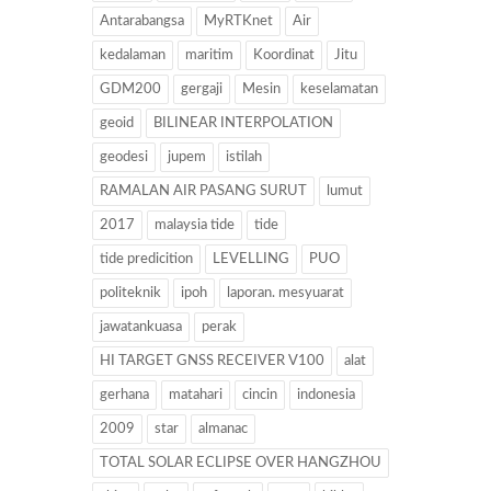
Antarabangsa
MyRTKnet
Air
kedalaman
maritim
Koordinat
Jitu
GDM200
gergaji
Mesin
keselamatan
geoid
BILINEAR INTERPOLATION
geodesi
jupem
istilah
RAMALAN AIR PASANG SURUT
lumut
2017
malaysia tide
tide
tide predicition
LEVELLING
PUO
politeknik
ipoh
laporan. mesyuarat
jawatankuasa
perak
HI TARGET GNSS RECEIVER V100
alat
gerhana
matahari
cincin
indonesia
2009
star
almanac
TOTAL SOLAR ECLIPSE OVER HANGZHOU