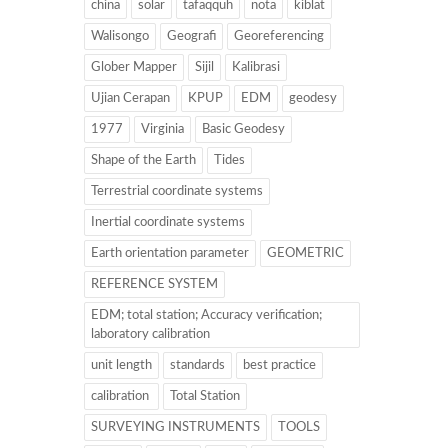
china
solar
tafaqquh
nota
kiblat
Walisongo
Geografi
Georeferencing
Glober Mapper
Sijil
Kalibrasi
Ujian Cerapan
KPUP
EDM
geodesy
1977
Virginia
Basic Geodesy
Shape of the Earth
Tides
Terrestrial coordinate systems
Inertial coordinate systems
Earth orientation parameter
GEOMETRIC
REFERENCE SYSTEM
EDM; total station; Accuracy verification;
laboratory calibration
unit length
standards
best practice
calibration
Total Station
SURVEYING INSTRUMENTS
TOOLS