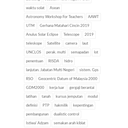
waktu solat
Asean
Astronomy Workshop For Teachers
AAWT
UTM
Gerhana Matahari Cincin 2019
Anulus Solar Eclipse
Telescope
2019
teleskope
Satellite
camera
laut
UNCLOS
perak. mufti
semapadan
lot
penentuan
RISDA
hidro
lanjutan. Jabatan Mufti Negeri
sistem. Gps
RSO
Geocentric Datum of Malaysia 2000
GDM2000
kerja luar
gergaji berantai
latihan
tanah
kursus jemputan
modul
definisi
PTP
hakmilik
kepentingan
pembangunan
dualistic control
Istiwa' Adzam
semakan arah kiblat