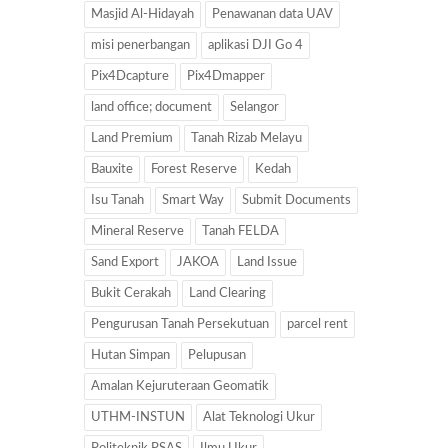
Masjid Al-Hidayah
Penawanan data UAV
misi penerbangan
aplikasi DJI Go 4
Pix4Dcapture
Pix4Dmapper
land office; document
Selangor
Land Premium
Tanah Rizab Melayu
Bauxite
Forest Reserve
Kedah
Isu Tanah
Smart Way
Submit Documents
Mineral Reserve
Tanah FELDA
Sand Export
JAKOA
Land Issue
Bukit Cerakah
Land Clearing
Pengurusan Tanah Persekutuan
parcel rent
Hutan Simpan
Pelupusan
Amalan Kejuruteraan Geomatik
UTHM-INSTUN
Alat Teknologi Ukur