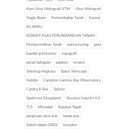
Politeknik PSAS
Ilmu Ukur
Kem Ukur Hidrografi UTM
Ukur Hidrografi
Single Beam
Perkembalian Tanah
Kaveat
KG BARU
KONSEP ASAS PERUNDANGAN TANAH
Pemberimilikan Tanah
warna kuning
peta
kaedah grid kontur
topografi
pecah bahagian
pajakan
tenansi
Teleskop Angkasa
Space Telescope
Hubble
Campton Gamma-Ray Observatory
Candra X-Ray
Spitzer
Spektrum Eksoplanet
Revolusi Industri 4.0
TLS
Mizwalah
Rujukan Tegak
pengiraan ukur aras
tanda aras
Selisih dalam GNSS
Juruukur