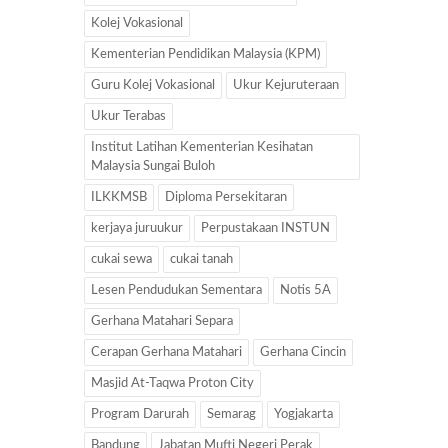
Kolej Vokasional
Kementerian Pendidikan Malaysia (KPM)
Guru Kolej Vokasional
Ukur Kejuruteraan
Ukur Terabas
Institut Latihan Kementerian Kesihatan
Malaysia Sungai Buloh
ILKKMSB
Diploma Persekitaran
kerjaya juruukur
Perpustakaan INSTUN
cukai sewa
cukai tanah
Lesen Pendudukan Sementara
Notis 5A
Gerhana Matahari Separa
Cerapan Gerhana Matahari
Gerhana Cincin
Masjid At-Taqwa Proton City
Program Darurah
Semarag
Yogjakarta
Bandung
Jabatan Mufti Negeri Perak