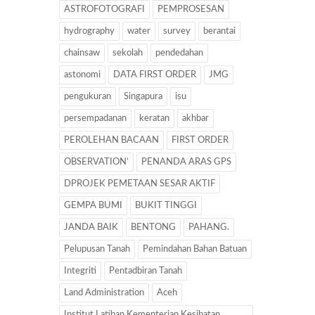
ASTROFOTOGRAFI
PEMPROSESAN
hydrography
water
survey
berantai
chainsaw
sekolah
pendedahan
astonomi
DATA FIRST ORDER
JMG
pengukuran
Singapura
isu
persempadanan
keratan
akhbar
PEROLEHAN BACAAN
FIRST ORDER
OBSERVATION’
PENANDA ARAS GPS
DPROJEK PEMETAAN SESAR AKTIF
GEMPA BUMI
BUKIT TINGGI
JANDA BAIK
BENTONG
PAHANG.
Pelupusan Tanah
Pemindahan Bahan Batuan
Integriti
Pentadbiran Tanah
Land Administration
Aceh
Institut Latihan Kementerian Kesihatan