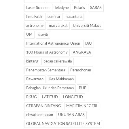
Laser Scanner
Teledyne
Polaris
SARAS
Ilmu Falak
seminar
nusantara
astronomy
masyarakat
Universiti Malaya
UM
graviti
International Astronomical Union
IAU
100 Hours of Astronomy
ANGKASA
bintang
badan cakerawala
Penempatan Sementara
Permohonan
Pewartaan
Kes Mahkamah
Bahagian Ukur dan Pemetaan
BUP
PKUG
LATITUD
LONGITUD
CERAPAN BINTANG
MARITIM NEGERI
ehwal sempadan
UKURAN ARAS
GLOBAL NAVIGATION SATELLITE SYSTEM