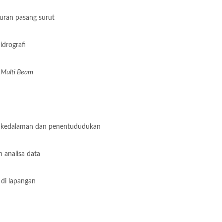
ran pasang surut
drografi
n
Multi Beam
kedalaman dan penentududukan
analisa data
 di lapangan