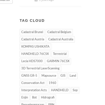
TAG CLOUD
Cadastral Brunei
Cadastral Belgium
Cadastral Austria
Cadastral Australia
KOMPAS USHIKATA
HANDHELD 76CSX
Terrestrial
Lecia HDS7000
GARMIN 76CSX
3D Terrestrial LaserScanning
GNSS GR-5
Mapsource
GIS
Land
Conservation Act
1960
Interpretation Acts
HANDHELD
Sop
Enjin
Bot
Hidrografi
Penyelenggaraan
PBN