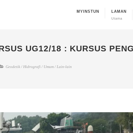
MYINSTUN
LAMAN
Utama
SUS UG12/18 : KURSUS PEN
Geodetik
/
Hidrografi
/
Umum
/
Lain-lain