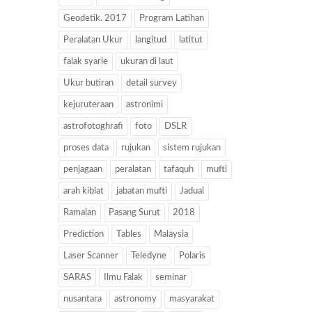
Geodetik. 2017
Program Latihan
Peralatan Ukur
langitud
latitut
falak syarie
ukuran di laut
Ukur butiran
detail survey
kejuruteraan
astronimi
astrofotoghrafi
foto
DSLR
proses data
rujukan
sistem rujukan
penjagaan
peralatan
tafaquh
mufti
arah kiblat
jabatan mufti
Jadual
Ramalan
Pasang Surut
2018
Prediction
Tables
Malaysia
Laser Scanner
Teledyne
Polaris
SARAS
Ilmu Falak
seminar
nusantara
astronomy
masyarakat