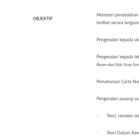
Memberi pendedahan s
OBJEKTIF
terlibat secara langsu
Pengenalan kepada uku
Pengenalan kepada t
Beam
dan Side Scan So
Pemahaman Carta Nau
Pengenalan pasang su
- Teori, ramalan dan
- Teori Datum Kaw