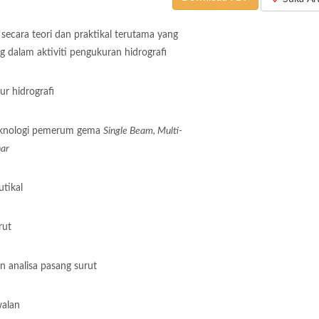
ecara teori dan praktikal terutama yang
ng dalam aktiviti pengukuran hidrografi
r hidrografi
eknologi pemerum gema
Single Beam, Multi-
nar
tikal
rut
 analisa pasang surut
alan