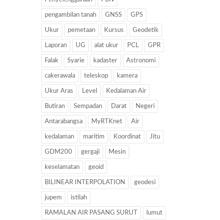
pengambilan tanah
GNSS
GPS
Ukur
pemetaan
Kursus
Geodetik
Laporan
UG
alat ukur
PCL
GPR
Falak
Syarie
kadaster
Astronomi
cakerawala
teleskop
kamera
Ukur Aras
Level
Kedalaman Air
Butiran
Sempadan
Darat
Negeri
Antarabangsa
MyRTKnet
Air
kedalaman
maritim
Koordinat
Jitu
GDM200
gergaji
Mesin
keselamatan
geoid
BILINEAR INTERPOLATION
geodesi
jupem
istilah
RAMALAN AIR PASANG SURUT
lumut