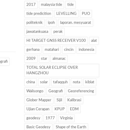
2017
malaysia tide
tide
tide predicition
LEVELLING
PUO
politeknik
ipoh
laporan. mesyuarat
jawatankuasa
perak
HI TARGET GNSS RECEIVER V100
alat
gerhana
matahari
cincin
indonesia
2009
star
almanac
grafi
TOTAL SOLAR ECLIPSE OVER
HANGZHOU
china
solar
tafaqquh
nota
kiblat
Walisongo
Geografi
Georeferencing
Glober Mapper
Sijil
Kalibrasi
Ujian Cerapan
KPUP
EDM
geodesy
1977
Virginia
Basic Geodesy
Shape of the Earth