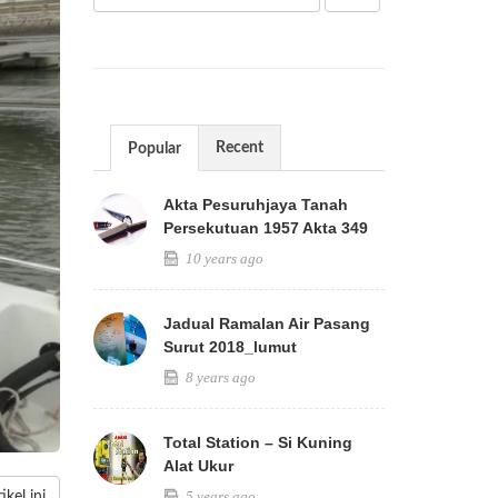
Recent
Popular
Akta Pesuruhjaya Tanah
Persekutuan 1957 Akta 349
10 years ago
Jadual Ramalan Air Pasang
Surut 2018_lumut
8 years ago
Total Station – Si Kuning
Alat Ukur
5 years ago
kel ini