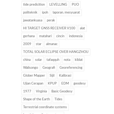
tide predicition
LEVELLING
PUO
politeknik
ipoh
laporan. mesyuarat
jawatankuasa
perak
HI TARGET GNSS RECEIVER V100
alat
gerhana
matahari
cincin
indonesia
2009
star
almanac
TOTAL SOLAR ECLIPSE OVER HANGZHOU
china
solar
tafaqquh
nota
kiblat
Walisongo
Geografi
Georeferencing
Glober Mapper
Sijil
Kalibrasi
Ujian Cerapan
KPUP
EDM
geodesy
1977
Virginia
Basic Geodesy
Shape of the Earth
Tides
Terrestrial coordinate systems