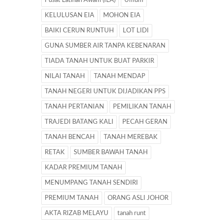
Pusat Latihan Awam (ILA)
Umum
KELULUSAN EIA
MOHON EIA
BAIKI CERUN RUNTUH
LOT LIDI
GUNA SUMBER AIR TANPA KEBENARAN
TIADA TANAH UNTUK BUAT PARKIR
NILAI TANAH
TANAH MENDAP
TANAH NEGERI UNTUK DIJADIKAN PPS
TANAH PERTANIAN
PEMILIKAN TANAH
TRAJEDI BATANG KALI
PECAH GERAN
TANAH BENCAH
TANAH MEREBAK
RETAK
SUMBER BAWAH TANAH
KADAR PREMIUM TANAH
MENUMPANG TANAH SENDIRI
PREMIUM TANAH
ORANG ASLI JOHOR
AKTA RIZAB MELAYU
tanah runt