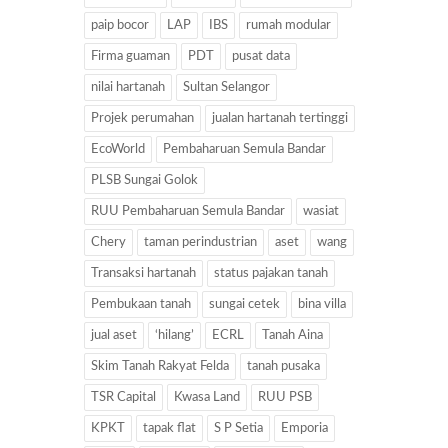
paip bocor
LAP
IBS
rumah modular
Firma guaman
PDT
pusat data
nilai hartanah
Sultan Selangor
Projek perumahan
jualan hartanah tertinggi
EcoWorld
Pembaharuan Semula Bandar
PLSB Sungai Golok
RUU Pembaharuan Semula Bandar
wasiat
Chery
taman perindustrian
aset
wang
Transaksi hartanah
status pajakan tanah
Pembukaan tanah
sungai cetek
bina villa
jual aset
‘hilang’
ECRL
Tanah Aina
Skim Tanah Rakyat Felda
tanah pusaka
TSR Capital
Kwasa Land
RUU PSB
KPKT
tapak flat
S P Setia
Emporia