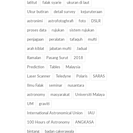
latitut
falak syarie
ukuran di laut
Ukur butiran
detail survey
kejuruteraan
astronimi
astrofotoghrafi
foto
DSLR
proses data
rujukan
sistem rujukan
penjagaan
peralatan
tafaquh
mufti
arah kiblat
jabatan mufti
Jadual
Ramalan
Pasang Surut
2018
Prediction
Tables
Malaysia
Laser Scanner
Teledyne
Polaris
SARAS
Ilmu Falak
seminar
nusantara
astronomy
masyarakat
Universiti Malaya
UM
graviti
International Astronomical Union
IAU
100 Hours of Astronomy
ANGKASA
bintang
badan cakerawala