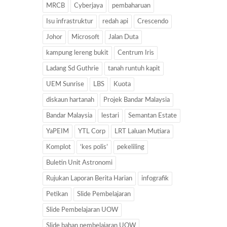
MRCB
Cyberjaya
pembaharuan
Isu infrastruktur
redah api
Crescendo
Johor
Microsoft
Jalan Duta
kampung lereng bukit
Centrum Iris
Ladang Sd Guthrie
tanah runtuh kapit
UEM Sunrise
LBS
Kuota
diskaun hartanah
Projek Bandar Malaysia
Bandar Malaysia
lestari
Semantan Estate
YaPEIM
YTL Corp
LRT Laluan Mutiara
Komplot
‘kes polis’
pekeliling
Buletin Unit Astronomi
Rujukan Laporan Berita Harian
infografik
Petikan
Slide Pembelajaran
Slide Pembelajaran UOW
Slide bahan pembelajaran UOW