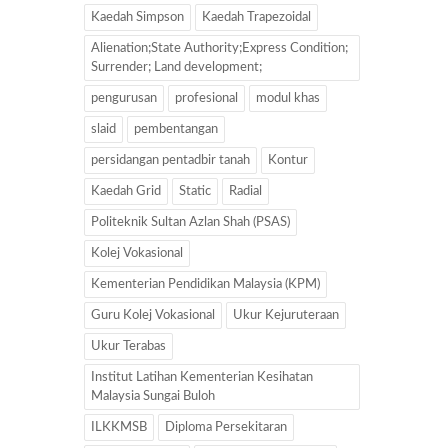
Kaedah Simpson
Kaedah Trapezoidal
Alienation;State Authority;Express Condition;
Surrender; Land development;
pengurusan
profesional
modul khas
slaid
pembentangan
persidangan pentadbir tanah
Kontur
Kaedah Grid
Static
Radial
Politeknik Sultan Azlan Shah (PSAS)
Kolej Vokasional
Kementerian Pendidikan Malaysia (KPM)
Guru Kolej Vokasional
Ukur Kejuruteraan
Ukur Terabas
Institut Latihan Kementerian Kesihatan
Malaysia Sungai Buloh
ILKKMSB
Diploma Persekitaran