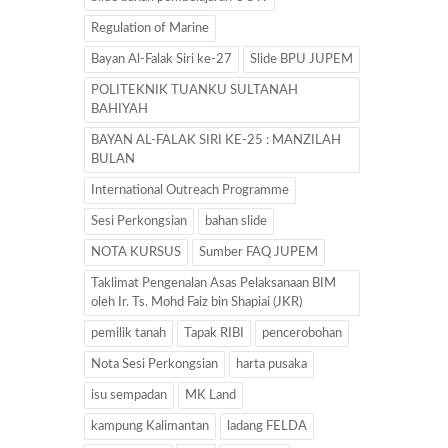
Regulation of Marine
Bayan Al-Falak Siri ke-27
Slide BPU JUPEM
POLITEKNIK TUANKU SULTANAH
BAHIYAH
BAYAN AL-FALAK SIRI KE-25 : MANZILAH
BULAN
International Outreach Programme
Sesi Perkongsian
bahan slide
NOTA KURSUS
Sumber FAQ JUPEM
Taklimat Pengenalan Asas Pelaksanaan BIM
oleh Ir. Ts. Mohd Faiz bin Shapiai (JKR)
pemilik tanah
Tapak RIBI
pencerobohan
Nota Sesi Perkongsian
harta pusaka
isu sempadan
MK Land
kampung Kalimantan
ladang FELDA