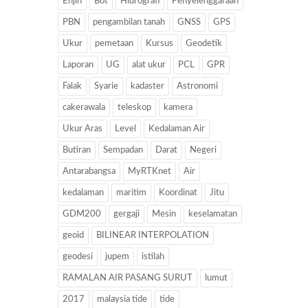
Enjin
Bot
Hidrografi
Penyelenggaraan
PBN
pengambilan tanah
GNSS
GPS
Ukur
pemetaan
Kursus
Geodetik
Laporan
UG
alat ukur
PCL
GPR
Falak
Syarie
kadaster
Astronomi
cakerawala
teleskop
kamera
Ukur Aras
Level
Kedalaman Air
Butiran
Sempadan
Darat
Negeri
Antarabangsa
MyRTKnet
Air
kedalaman
maritim
Koordinat
Jitu
GDM200
gergaji
Mesin
keselamatan
geoid
BILINEAR INTERPOLATION
geodesi
jupem
istilah
RAMALAN AIR PASANG SURUT
lumut
2017
malaysia tide
tide