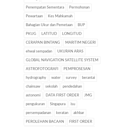
Penempatan Sementara
Permohonan
Pewartaan
Kes Mahkamah
Bahagian Ukur dan Pemetaan
BUP
PKUG
LATITUD
LONGITUD
CERAPAN BINTANG
MARITIM NEGERI
ehwal sempadan
UKURAN ARAS
GLOBAL NAVIGATION SATELLITE SYSTEM
ASTROFOTOGRAFI
PEMPROSESAN
hydrography
water
survey
berantai
chainsaw
sekolah
pendedahan
astonomi
DATA FIRST ORDER
JMG
pengukuran
Singapura
isu
persempadanan
keratan
akhbar
PEROLEHAN BACAAN
FIRST ORDER