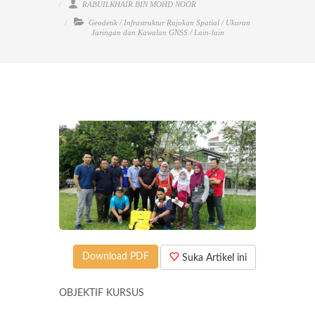
RABUILKHAIR BIN MOHD NOOR
Geodetik
/
Infrastruktur Rujukan Spatial
/
Ukuran
Jaringan dan Kawalan GNSS
/
Lain-lain
Download PDF
Suka Artikel ini
OBJEKTIF KURSUS