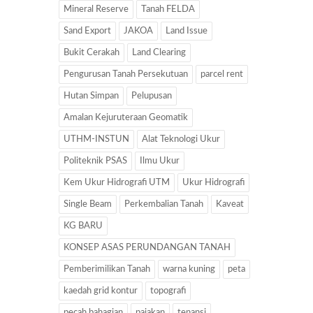
Mineral Reserve
Tanah FELDA
Sand Export
JAKOA
Land Issue
Bukit Cerakah
Land Clearing
Pengurusan Tanah Persekutuan
parcel rent
Hutan Simpan
Pelupusan
Amalan Kejuruteraan Geomatik
UTHM-INSTUN
Alat Teknologi Ukur
Politeknik PSAS
Ilmu Ukur
Kem Ukur Hidrografi UTM
Ukur Hidrografi
Single Beam
Perkembalian Tanah
Kaveat
KG BARU
KONSEP ASAS PERUNDANGAN TANAH
Pemberimilikan Tanah
warna kuning
peta
kaedah grid kontur
topografi
pecah bahagian
pajakan
tenansi