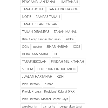
PENGAMBILAN TANAH
HARTANAH
TANAH HOTEL
TANAH DICEROBOH
NOTIS
RAMPAS TANAH
TANAH PELANCONGAN
TANAH DIRAMPAS
TANAH MAHAL
Balai Cerap Tan Sri Harussani
artikel
QGis
poster
SINAR HARIAN
ICQS
KERAJAAN SABAH
OC
TARAF SEKOLAH
PINDAH MILIK TANAH
SISTEM
PENIPUAN PINDAH MILIK
JUALAN HARTANAH
KDN
PPR Harmoni
rumah
Projek Program Residensi Rakyat (PRR)
PRR Harmoni Madani Bestari Jaya
agrotourism
campsite
pergerakan tanah