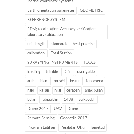
Inertial coordinate systems
Earth orientation parameter
GEOMETRIC
REFERENCE SYSTEM
EDM; total station; Accuracy verification;
laboratory calibration
unit length
standards
best practice
calibration
Total Station
SURVEYING INSTRUMENTS
TOOLS
leveling
trimble
DINI
user guide
arah
islam
musfti
instun
fenomena
halo
kajian
hilal
cerapan
anak bulan
bulan
rabiuakhir
1438
zulkaedah
Drone 2017
UAV
Drone
Remote Sensing
Geodetik. 2017
Program Latihan
Peralatan Ukur
langitud