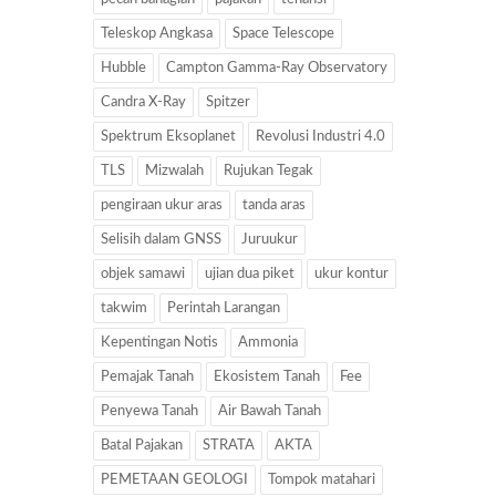
Teleskop Angkasa
Space Telescope
Hubble
Campton Gamma-Ray Observatory
Candra X-Ray
Spitzer
Spektrum Eksoplanet
Revolusi Industri 4.0
TLS
Mizwalah
Rujukan Tegak
pengiraan ukur aras
tanda aras
Selisih dalam GNSS
Juruukur
objek samawi
ujian dua piket
ukur kontur
takwim
Perintah Larangan
Kepentingan Notis
Ammonia
Pemajak Tanah
Ekosistem Tanah
Fee
Penyewa Tanah
Air Bawah Tanah
Batal Pajakan
STRATA
AKTA
PEMETAAN GEOLOGI
Tompok matahari