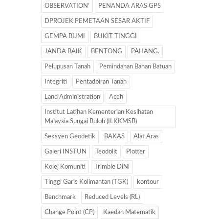
OBSERVATION’
PENANDA ARAS GPS
DPROJEK PEMETAAN SESAR AKTIF
GEMPA BUMI
BUKIT TINGGI
JANDA BAIK
BENTONG
PAHANG.
Pelupusan Tanah
Pemindahan Bahan Batuan
Integriti
Pentadbiran Tanah
Land Administration
Aceh
Institut Latihan Kementerian Kesihatan
Malaysia Sungai Buloh (ILKKMSB)
Seksyen Geodetik
BAKAS
Alat Aras
Galeri INSTUN
Teodolit
Plotter
Kolej Komuniti
Trimble DiNi
Tinggi Garis Kolimantan (TGK)
kontour
Benchmark
Reduced Levels (RL)
Change Point (CP)
Kaedah Matematik