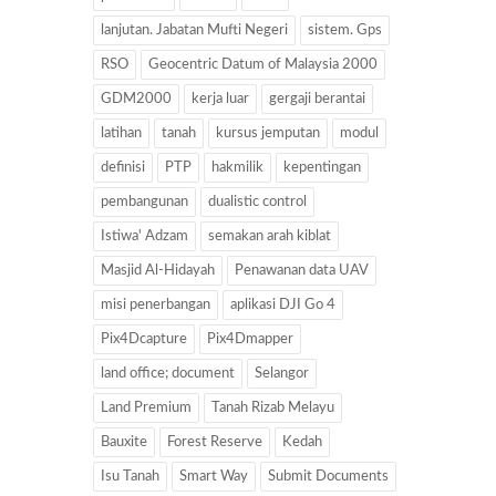
lanjutan. Jabatan Mufti Negeri
sistem. Gps
RSO
Geocentric Datum of Malaysia 2000
GDM2000
kerja luar
gergaji berantai
latihan
tanah
kursus jemputan
modul
definisi
PTP
hakmilik
kepentingan
pembangunan
dualistic control
Istiwa' Adzam
semakan arah kiblat
Masjid Al-Hidayah
Penawanan data UAV
misi penerbangan
aplikasi DJI Go 4
Pix4Dcapture
Pix4Dmapper
land office; document
Selangor
Land Premium
Tanah Rizab Melayu
Bauxite
Forest Reserve
Kedah
Isu Tanah
Smart Way
Submit Documents