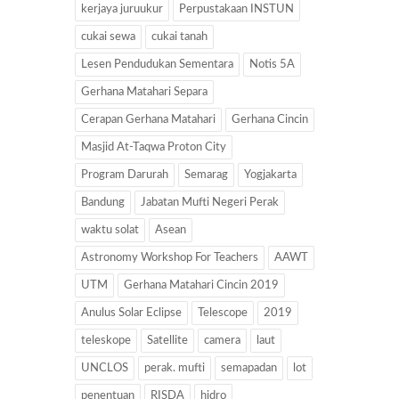
kerjaya juruukur
Perpustakaan INSTUN
cukai sewa
cukai tanah
Lesen Pendudukan Sementara
Notis 5A
Gerhana Matahari Separa
Cerapan Gerhana Matahari
Gerhana Cincin
Masjid At-Taqwa Proton City
Program Darurah
Semarag
Yogjakarta
Bandung
Jabatan Mufti Negeri Perak
waktu solat
Asean
Astronomy Workshop For Teachers
AAWT
UTM
Gerhana Matahari Cincin 2019
Anulus Solar Eclipse
Telescope
2019
teleskope
Satellite
camera
laut
UNCLOS
perak. mufti
semapadan
lot
penentuan
RISDA
hidro