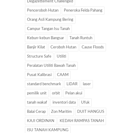
Degazettement Challenged
Penceroboh Hutan
Peneroka Felda Pahang
Orang Asli Kampung Bering
Campur Tangan Isu Tanah
Kebun-kebun Bangsar
Tanah Runtuh
Banjir Kilat
Ceroboh Hutan
Cause Floods
Structure Safe
Utiliti
Peralatan Utiliti Bawah Tanah
Pusat Kalibrasi
CAAM
standard benchmark
LiDAR
laser
pemilik unit
orbit
Pelan akui
tanah wakaf
inventori data
Ufuk
Balai Cerap
Zon Maritim
DUIT HANGUS
KAJI ORDINAN
KEDAH RAMPAS TANAH
ISU TANAH KAMPUNG