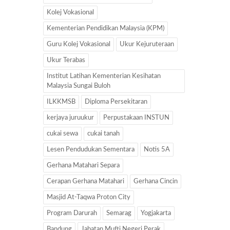
Kolej Vokasional
Kementerian Pendidikan Malaysia (KPM)
Guru Kolej Vokasional
Ukur Kejuruteraan
Ukur Terabas
Institut Latihan Kementerian Kesihatan
Malaysia Sungai Buloh
ILKKMSB
Diploma Persekitaran
kerjaya juruukur
Perpustakaan INSTUN
cukai sewa
cukai tanah
Lesen Pendudukan Sementara
Notis 5A
Gerhana Matahari Separa
Cerapan Gerhana Matahari
Gerhana Cincin
Masjid At-Taqwa Proton City
Program Darurah
Semarag
Yogjakarta
Bandung
Jabatan Mufti Negeri Perak