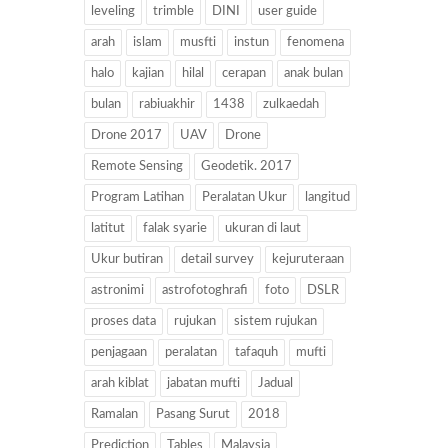
leveling
trimble
DINI
user guide
arah
islam
musfti
instun
fenomena
halo
kajian
hilal
cerapan
anak bulan
bulan
rabiuakhir
1438
zulkaedah
Drone 2017
UAV
Drone
Remote Sensing
Geodetik. 2017
Program Latihan
Peralatan Ukur
langitud
latitut
falak syarie
ukuran di laut
Ukur butiran
detail survey
kejuruteraan
astronimi
astrofotoghrafi
foto
DSLR
proses data
rujukan
sistem rujukan
penjagaan
peralatan
tafaquh
mufti
arah kiblat
jabatan mufti
Jadual
Ramalan
Pasang Surut
2018
Prediction
Tables
Malaysia