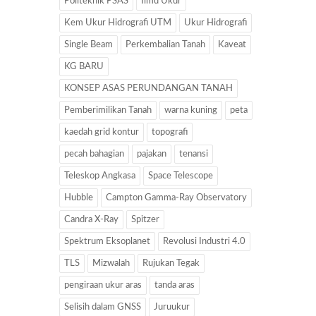
Politeknik PSAS
Ilmu Ukur
Kem Ukur Hidrografi UTM
Ukur Hidrografi
Single Beam
Perkembalian Tanah
Kaveat
KG BARU
KONSEP ASAS PERUNDANGAN TANAH
Pemberimilikan Tanah
warna kuning
peta
kaedah grid kontur
topografi
pecah bahagian
pajakan
tenansi
Teleskop Angkasa
Space Telescope
Hubble
Campton Gamma-Ray Observatory
Candra X-Ray
Spitzer
Spektrum Eksoplanet
Revolusi Industri 4.0
TLS
Mizwalah
Rujukan Tegak
pengiraan ukur aras
tanda aras
Selisih dalam GNSS
Juruukur