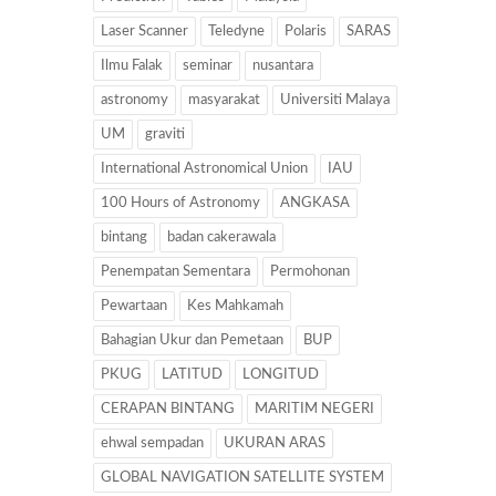
Laser Scanner
Teledyne
Polaris
SARAS
Ilmu Falak
seminar
nusantara
astronomy
masyarakat
Universiti Malaya
UM
graviti
International Astronomical Union
IAU
100 Hours of Astronomy
ANGKASA
bintang
badan cakerawala
Penempatan Sementara
Permohonan
Pewartaan
Kes Mahkamah
Bahagian Ukur dan Pemetaan
BUP
PKUG
LATITUD
LONGITUD
CERAPAN BINTANG
MARITIM NEGERI
ehwal sempadan
UKURAN ARAS
GLOBAL NAVIGATION SATELLITE SYSTEM