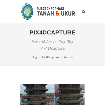
PIX4DCAPTURE
Senarai Artikel Bagi Tag
Pix4Dcapture
Tag
Pix4Dcapture
Senarai