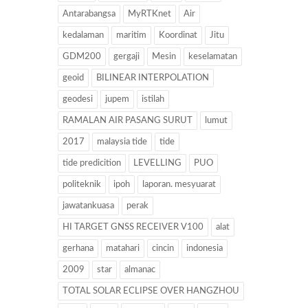
Antarabangsa
MyRTKnet
Air
kedalaman
maritim
Koordinat
Jitu
GDM200
gergaji
Mesin
keselamatan
geoid
BILINEAR INTERPOLATION
geodesi
jupem
istilah
RAMALAN AIR PASANG SURUT
lumut
2017
malaysia tide
tide
tide predicition
LEVELLING
PUO
politeknik
ipoh
laporan. mesyuarat
jawatankuasa
perak
HI TARGET GNSS RECEIVER V100
alat
gerhana
matahari
cincin
indonesia
2009
star
almanac
TOTAL SOLAR ECLIPSE OVER HANGZHOU