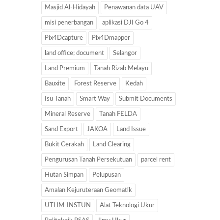
Masjid Al-Hidayah
Penawanan data UAV
misi penerbangan
aplikasi DJI Go 4
Pix4Dcapture
Pix4Dmapper
land office; document
Selangor
Land Premium
Tanah Rizab Melayu
Bauxite
Forest Reserve
Kedah
Isu Tanah
Smart Way
Submit Documents
Mineral Reserve
Tanah FELDA
Sand Export
JAKOA
Land Issue
Bukit Cerakah
Land Clearing
Pengurusan Tanah Persekutuan
parcel rent
Hutan Simpan
Pelupusan
Amalan Kejuruteraan Geomatik
UTHM-INSTUN
Alat Teknologi Ukur