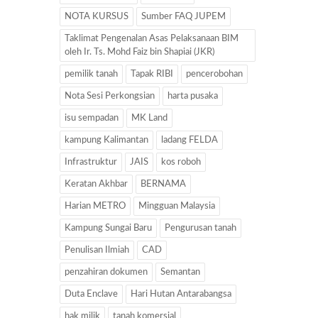
NOTA KURSUS
Sumber FAQ JUPEM
Taklimat Pengenalan Asas Pelaksanaan BIM
oleh Ir. Ts. Mohd Faiz bin Shapiai (JKR)
pemilik tanah
Tapak RIBI
pencerobohan
Nota Sesi Perkongsian
harta pusaka
isu sempadan
MK Land
kampung Kalimantan
ladang FELDA
Infrastruktur
JAIS
kos roboh
Keratan Akhbar
BERNAMA
Harian METRO
Mingguan Malaysia
Kampung Sungai Baru
Pengurusan tanah
Penulisan Ilmiah
CAD
penzahiran dokumen
Semantan
Duta Enclave
Hari Hutan Antarabangsa
hak milik
tanah komersial