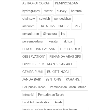
ASTROFOTOGRAFI
PEMPROSESAN
hydrography
water
survey
berantai
chainsaw
sekolah
pendedahan
astonomi
DATA FIRST ORDER
JMG
pengukuran
Singapura
isu
persempadanan
keratan
akhbar
PEROLEHAN BACAAN
FIRST ORDER
OBSERVATION’
PENANDA ARAS GPS
DPROJEK PEMETAAN SESAR AKTIF
GEMPA BUMI
BUKIT TINGGI
JANDA BAIK
BENTONG
PAHANG.
Pelupusan Tanah
Pemindahan Bahan Batuan
Integriti
Pentadbiran Tanah
Land Administration
Aceh