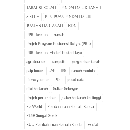
TARAF SEKOLAH
PINDAH MILIK TANAH
SISTEM
PENIPUAN PINDAH MILIK
JUALAN HARTANAH
KDN
PPR Harmoni
rumah
Projek Program Residensi Rakyat (PRR)
PRR Harmoni Madani Bestari Jaya
agrotourism
campsite
pergerakan tanah
paip bocor
LAP
IBS
rumah modular
Firma guaman
PDT
pusat data
nilai hartanah
Sultan Selangor
Projek perumahan
jualan hartanah tertinggi
EcoWorld
Pembaharuan Semula Bandar
PLSB Sungai Golok
RUU Pembaharuan Semula Bandar
wasiat