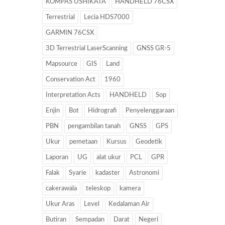
KOMPAS USHIKATA
HANDHELD 76CSX
Terrestrial
Lecia HDS7000
GARMIN 76CSX
3D Terrestrial LaserScanning
GNSS GR-5
Mapsource
GIS
Land
Conservation Act
1960
Interpretation Acts
HANDHELD
Sop
Enjin
Bot
Hidrografi
Penyelenggaraan
PBN
pengambilan tanah
GNSS
GPS
Ukur
pemetaan
Kursus
Geodetik
Laporan
UG
alat ukur
PCL
GPR
Falak
Syarie
kadaster
Astronomi
cakerawala
teleskop
kamera
Ukur Aras
Level
Kedalaman Air
Butiran
Sempadan
Darat
Negeri