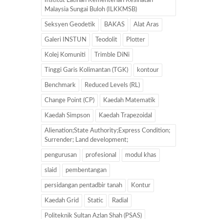
Institut Latihan Kementerian Kesihatan
Malaysia Sungai Buloh (ILKKMSB)
Seksyen Geodetik
BAKAS
Alat Aras
Galeri INSTUN
Teodolit
Plotter
Kolej Komuniti
Trimble DiNi
Tinggi Garis Kolimantan (TGK)
kontour
Benchmark
Reduced Levels (RL)
Change Point (CP)
Kaedah Matematik
Kaedah Simpson
Kaedah Trapezoidal
Alienation;State Authority;Express Condition;
Surrender; Land development;
pengurusan
profesional
modul khas
slaid
pembentangan
persidangan pentadbir tanah
Kontur
Kaedah Grid
Static
Radial
Politeknik Sultan Azlan Shah (PSAS)