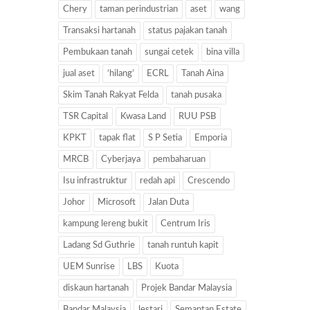
Chery
taman perindustrian
aset
wang
Transaksi hartanah
status pajakan tanah
Pembukaan tanah
sungai cetek
bina villa
jual aset
‘hilang’
ECRL
Tanah Aina
Skim Tanah Rakyat Felda
tanah pusaka
TSR Capital
Kwasa Land
RUU PSB
KPKT
tapak flat
S P Setia
Emporia
MRCB
Cyberjaya
pembaharuan
Isu infrastruktur
redah api
Crescendo
Johor
Microsoft
Jalan Duta
kampung lereng bukit
Centrum Iris
Ladang Sd Guthrie
tanah runtuh kapit
UEM Sunrise
LBS
Kuota
diskaun hartanah
Projek Bandar Malaysia
Bandar Malaysia
lestari
Semantan Estate