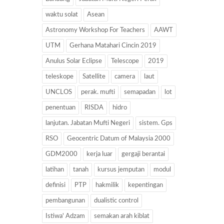
waktu solat
Asean
Astronomy Workshop For Teachers
AAWT
UTM
Gerhana Matahari Cincin 2019
Anulus Solar Eclipse
Telescope
2019
teleskope
Satellite
camera
laut
UNCLOS
perak. mufti
semapadan
lot
penentuan
RISDA
hidro
lanjutan. Jabatan Mufti Negeri
sistem. Gps
RSO
Geocentric Datum of Malaysia 2000
GDM2000
kerja luar
gergaji berantai
latihan
tanah
kursus jemputan
modul
definisi
PTP
hakmilik
kepentingan
pembangunan
dualistic control
Istiwa' Adzam
semakan arah kiblat