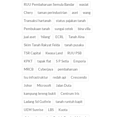
RUU Pembaharuan Semula Bandar
wasiat
Chery
taman perindustrian
aset
wang
Transaksi hartanah
status pajakan tanah
Pembukaan tanah
sungai cetek
bina villa
jual aset
‘hilang’
ECRL
Tanah Aina
Skim Tanah Rakyat Felda
tanah pusaka
TSR Capital
Kwasa Land
RUU PSB
KPKT
tapak flat
S P Setia
Emporia
MRCB
Cyberjaya
pembaharuan
Isu infrastruktur
redah api
Crescendo
Johor
Microsoft
Jalan Duta
kampung lereng bukit
Centrum Iris
Ladang Sd Guthrie
tanah runtuh kapit
UEM Sunrise
LBS
Kuota