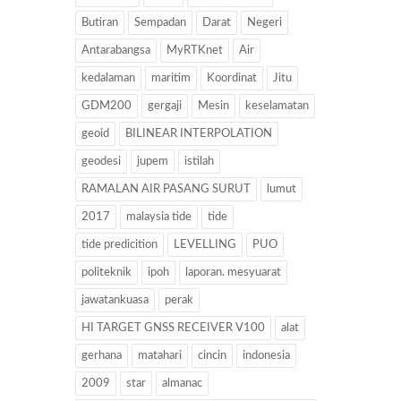
Butiran
Sempadan
Darat
Negeri
Antarabangsa
MyRTKnet
Air
kedalaman
maritim
Koordinat
Jitu
GDM200
gergaji
Mesin
keselamatan
geoid
BILINEAR INTERPOLATION
geodesi
jupem
istilah
RAMALAN AIR PASANG SURUT
lumut
2017
malaysia tide
tide
tide predicition
LEVELLING
PUO
politeknik
ipoh
laporan. mesyuarat
jawatankuasa
perak
HI TARGET GNSS RECEIVER V100
alat
gerhana
matahari
cincin
indonesia
2009
star
almanac