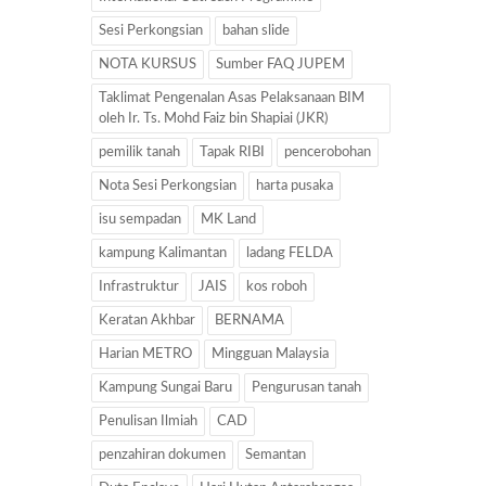
Sesi Perkongsian
bahan slide
NOTA KURSUS
Sumber FAQ JUPEM
Taklimat Pengenalan Asas Pelaksanaan BIM
oleh Ir. Ts. Mohd Faiz bin Shapiai (JKR)
pemilik tanah
Tapak RIBI
pencerobohan
Nota Sesi Perkongsian
harta pusaka
isu sempadan
MK Land
kampung Kalimantan
ladang FELDA
Infrastruktur
JAIS
kos roboh
Keratan Akhbar
BERNAMA
Harian METRO
Mingguan Malaysia
Kampung Sungai Baru
Pengurusan tanah
Penulisan Ilmiah
CAD
penzahiran dokumen
Semantan