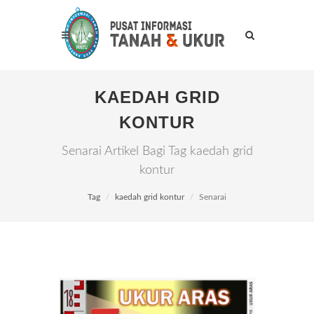
KAEDAH GRID
KONTUR
Senarai Artikel Bagi Tag kaedah grid
kontur
Tag
kaedah grid kontur
Senarai