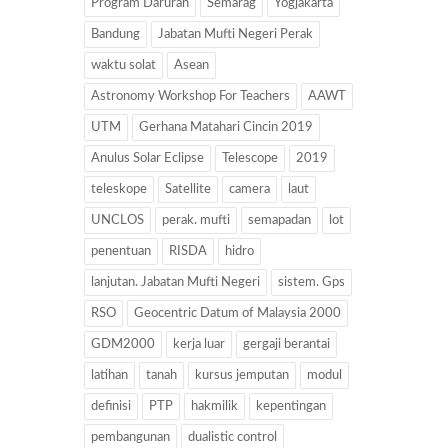
Program Darurah
Semarag
Yogjakarta
Bandung
Jabatan Mufti Negeri Perak
waktu solat
Asean
Astronomy Workshop For Teachers
AAWT
UTM
Gerhana Matahari Cincin 2019
Anulus Solar Eclipse
Telescope
2019
teleskope
Satellite
camera
laut
UNCLOS
perak. mufti
semapadan
lot
penentuan
RISDA
hidro
lanjutan. Jabatan Mufti Negeri
sistem. Gps
RSO
Geocentric Datum of Malaysia 2000
GDM2000
kerja luar
gergaji berantai
latihan
tanah
kursus jemputan
modul
definisi
PTP
hakmilik
kepentingan
pembangunan
dualistic control