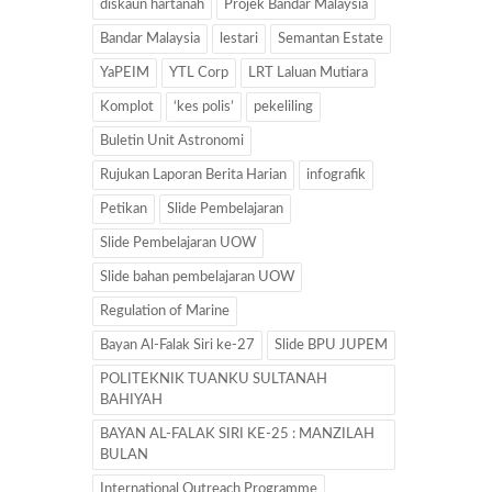
diskaun hartanah
Projek Bandar Malaysia
Bandar Malaysia
lestari
Semantan Estate
YaPEIM
YTL Corp
LRT Laluan Mutiara
Komplot
‘kes polis’
pekeliling
Buletin Unit Astronomi
Rujukan Laporan Berita Harian
infografik
Petikan
Slide Pembelajaran
Slide Pembelajaran UOW
Slide bahan pembelajaran UOW
Regulation of Marine
Bayan Al-Falak Siri ke-27
Slide BPU JUPEM
POLITEKNIK TUANKU SULTANAH
BAHIYAH
BAYAN AL-FALAK SIRI KE-25 : MANZILAH
BULAN
International Outreach Programme