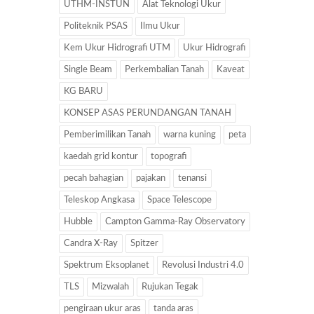
UTHM-INSTUN
Alat Teknologi Ukur
Politeknik PSAS
Ilmu Ukur
Kem Ukur Hidrografi UTM
Ukur Hidrografi
Single Beam
Perkembalian Tanah
Kaveat
KG BARU
KONSEP ASAS PERUNDANGAN TANAH
Pemberimilikan Tanah
warna kuning
peta
kaedah grid kontur
topografi
pecah bahagian
pajakan
tenansi
Teleskop Angkasa
Space Telescope
Hubble
Campton Gamma-Ray Observatory
Candra X-Ray
Spitzer
Spektrum Eksoplanet
Revolusi Industri 4.0
TLS
Mizwalah
Rujukan Tegak
pengiraan ukur aras
tanda aras