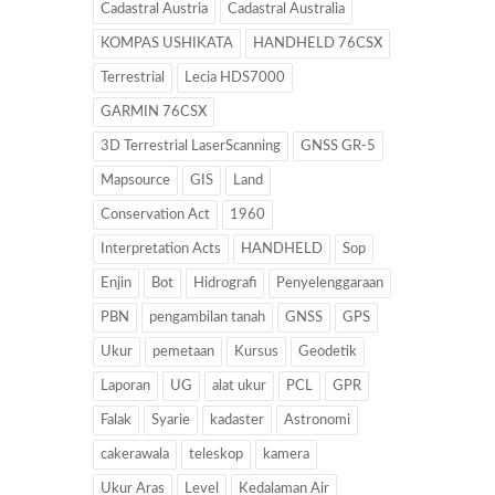
Cadastral Austria
Cadastral Australia
KOMPAS USHIKATA
HANDHELD 76CSX
Terrestrial
Lecia HDS7000
GARMIN 76CSX
3D Terrestrial LaserScanning
GNSS GR-5
Mapsource
GIS
Land
Conservation Act
1960
Interpretation Acts
HANDHELD
Sop
Enjin
Bot
Hidrografi
Penyelenggaraan
PBN
pengambilan tanah
GNSS
GPS
Ukur
pemetaan
Kursus
Geodetik
Laporan
UG
alat ukur
PCL
GPR
Falak
Syarie
kadaster
Astronomi
cakerawala
teleskop
kamera
Ukur Aras
Level
Kedalaman Air