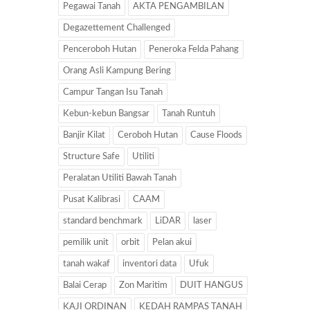
Pegawai Tanah
AKTA PENGAMBILAN
Degazettement Challenged
Penceroboh Hutan
Peneroka Felda Pahang
Orang Asli Kampung Bering
Campur Tangan Isu Tanah
Kebun-kebun Bangsar
Tanah Runtuh
Banjir Kilat
Ceroboh Hutan
Cause Floods
Structure Safe
Utiliti
Peralatan Utiliti Bawah Tanah
Pusat Kalibrasi
CAAM
standard benchmark
LiDAR
laser
pemilik unit
orbit
Pelan akui
tanah wakaf
inventori data
Ufuk
Balai Cerap
Zon Maritim
DUIT HANGUS
KAJI ORDINAN
KEDAH RAMPAS TANAH