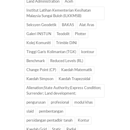
Land Administration
Aceh
Institut Latihan Kementerian Kesihatan
Malaysia Sungai Buloh (ILKKMSB)
Seksyen Geodetik
BAKAS
Alat Aras
Galeri INSTUN
Teodolit
Plotter
Kolej Komuniti
Trimble DiNi
Tinggi Garis Kolimantan (TGK)
kontour
Benchmark
Reduced Levels (RL)
Change Point (CP)
Kaedah Matematik
Kaedah Simpson
Kaedah Trapezoidal
Alienation;State Authority;Express Condition;
Surrender; Land development;
pengurusan
profesional
modul khas
slaid
pembentangan
persidangan pentadbir tanah
Kontur
Kaedah Grid
Static
Radial