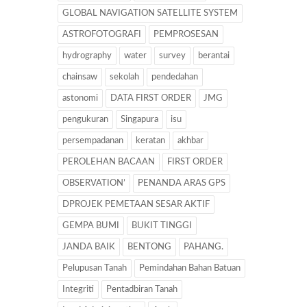
GLOBAL NAVIGATION SATELLITE SYSTEM
ASTROFOTOGRAFI
PEMPROSESAN
hydrography
water
survey
berantai
chainsaw
sekolah
pendedahan
astonomi
DATA FIRST ORDER
JMG
pengukuran
Singapura
isu
persempadanan
keratan
akhbar
PEROLEHAN BACAAN
FIRST ORDER
OBSERVATION’
PENANDA ARAS GPS
DPROJEK PEMETAAN SESAR AKTIF
GEMPA BUMI
BUKIT TINGGI
JANDA BAIK
BENTONG
PAHANG.
Pelupusan Tanah
Pemindahan Bahan Batuan
Integriti
Pentadbiran Tanah