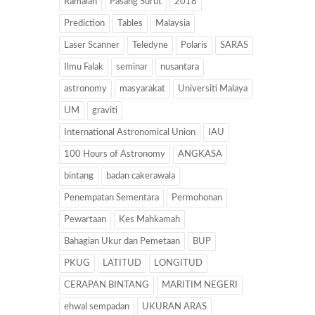
Ramalan
Pasang Surut
2018
Prediction
Tables
Malaysia
Laser Scanner
Teledyne
Polaris
SARAS
Ilmu Falak
seminar
nusantara
astronomy
masyarakat
Universiti Malaya
UM
graviti
International Astronomical Union
IAU
100 Hours of Astronomy
ANGKASA
bintang
badan cakerawala
Penempatan Sementara
Permohonan
Pewartaan
Kes Mahkamah
Bahagian Ukur dan Pemetaan
BUP
PKUG
LATITUD
LONGITUD
CERAPAN BINTANG
MARITIM NEGERI
ehwal sempadan
UKURAN ARAS