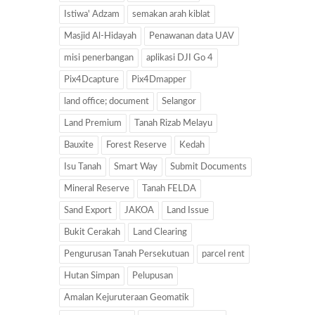
Istiwa' Adzam
semakan arah kiblat
Masjid Al-Hidayah
Penawanan data UAV
misi penerbangan
aplikasi DJI Go 4
Pix4Dcapture
Pix4Dmapper
land office; document
Selangor
Land Premium
Tanah Rizab Melayu
Bauxite
Forest Reserve
Kedah
Isu Tanah
Smart Way
Submit Documents
Mineral Reserve
Tanah FELDA
Sand Export
JAKOA
Land Issue
Bukit Cerakah
Land Clearing
Pengurusan Tanah Persekutuan
parcel rent
Hutan Simpan
Pelupusan
Amalan Kejuruteraan Geomatik