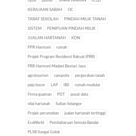
QGis
poster
SINAR HARIAN
ICQS
KERAJAAN SABAH
OC
TARAF SEKOLAH
PINDAH MILIK TANAH
SISTEM
PENIPUAN PINDAH MILIK
JUALAN HARTANAH
KDN
PPR Harmoni
rumah
Projek Program Residensi Rakyat (PRR)
PRR Harmoni Madani Bestari Jaya
agrotourism
campsite
pergerakan tanah
paip bocor
LAP
IBS
rumah modular
Firma guaman
PDT
pusat data
nilai hartanah
Sultan Selangor
Projek perumahan
jualan hartanah tertinggi
EcoWorld
Pembaharuan Semula Bandar
PLSB Sungai Golok