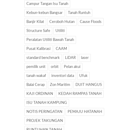
Campur Tangan Isu Tanah
Kebun-kebun Bangsar
Tanah Runtuh
Banjir Kilat
Ceroboh Hutan
Cause Floods
Structure Safe
Utiliti
Peralatan Utiliti Bawah Tanah
Pusat Kalibrasi
CAAM
standard benchmark
LiDAR
laser
pemilik unit
orbit
Pelan akui
tanah wakaf
inventori data
Ufuk
Balai Cerap
Zon Maritim
DUIT HANGUS
KAJI ORDINAN
KEDAH RAMPAS TANAH
ISU TANAH KAMPUNG
NOTIS PERINGATAN
PEMAJU HATANAH
PROJEK TAKUNGAN
RUNTUHAN TANAH