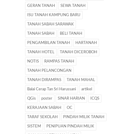
GERAN TANAH
SEWA TANAH
ISU TANAH KAMPUNG BARU
TANAH SABAH SARAWAK
TANAH SABAH
BELI TANAH
PENGAMBILAN TANAH
HARTANAH
TANAH HOTEL
TANAH DICEROBOH
NOTIS
RAMPAS TANAH
TANAH PELANCONGAN
TANAH DIRAMPAS
TANAH MAHAL
Balai Cerap Tan Sri Harussani
artikel
QGis
poster
SINAR HARIAN
ICQS
KERAJAAN SABAH
OC
TARAF SEKOLAH
PINDAH MILIK TANAH
SISTEM
PENIPUAN PINDAH MILIK