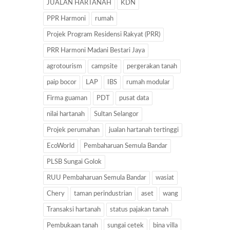
JUALAN HARTANAH
KDN
PPR Harmoni
rumah
Projek Program Residensi Rakyat (PRR)
PRR Harmoni Madani Bestari Jaya
agrotourism
campsite
pergerakan tanah
paip bocor
LAP
IBS
rumah modular
Firma guaman
PDT
pusat data
nilai hartanah
Sultan Selangor
Projek perumahan
jualan hartanah tertinggi
EcoWorld
Pembaharuan Semula Bandar
PLSB Sungai Golok
RUU Pembaharuan Semula Bandar
wasiat
Chery
taman perindustrian
aset
wang
Transaksi hartanah
status pajakan tanah
Pembukaan tanah
sungai cetek
bina villa