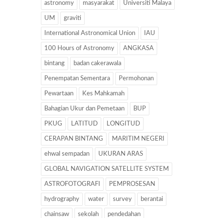
astronomy
masyarakat
Universiti Malaya
UM
graviti
International Astronomical Union
IAU
100 Hours of Astronomy
ANGKASA
bintang
badan cakerawala
Penempatan Sementara
Permohonan
Pewartaan
Kes Mahkamah
Bahagian Ukur dan Pemetaan
BUP
PKUG
LATITUD
LONGITUD
CERAPAN BINTANG
MARITIM NEGERI
ehwal sempadan
UKURAN ARAS
GLOBAL NAVIGATION SATELLITE SYSTEM
ASTROFOTOGRAFI
PEMPROSESAN
hydrography
water
survey
berantai
chainsaw
sekolah
pendedahan