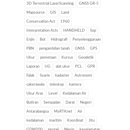
3D Terrestrial LaserScanning
GNSS GR-5
Mapsource
GIS
Land
Conservation Act
1960
Interpretation Acts
HANDHELD
Sop
Enjin
Bot
Hidrografi
Penyelenggaraan
PBN
pengambilan tanah
GNSS
GPS
Ukur
pemetaan
Kursus
Geodetik
Laporan
UG
alat ukur
PCL
GPR
Falak
Syarie
kadaster
Astronomi
cakerawala
teleskop
kamera
Ukur Aras
Level
Kedalaman Air
Butiran
Sempadan
Darat
Negeri
Antarabangsa
MyRTKnet
Air
kedalaman
maritim
Koordinat
Jitu
GDM200
gergaji
Mesin
keselamatan