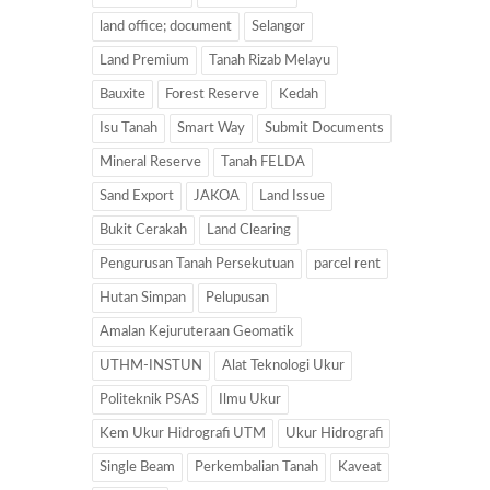
land office; document
Selangor
Land Premium
Tanah Rizab Melayu
Bauxite
Forest Reserve
Kedah
Isu Tanah
Smart Way
Submit Documents
Mineral Reserve
Tanah FELDA
Sand Export
JAKOA
Land Issue
Bukit Cerakah
Land Clearing
Pengurusan Tanah Persekutuan
parcel rent
Hutan Simpan
Pelupusan
Amalan Kejuruteraan Geomatik
UTHM-INSTUN
Alat Teknologi Ukur
Politeknik PSAS
Ilmu Ukur
Kem Ukur Hidrografi UTM
Ukur Hidrografi
Single Beam
Perkembalian Tanah
Kaveat