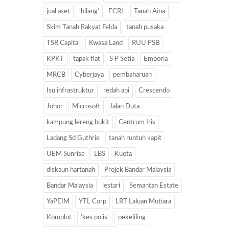
jual aset
‘hilang’
ECRL
Tanah Aina
Skim Tanah Rakyat Felda
tanah pusaka
TSR Capital
Kwasa Land
RUU PSB
KPKT
tapak flat
S P Setia
Emporia
MRCB
Cyberjaya
pembaharuan
Isu infrastruktur
redah api
Crescendo
Johor
Microsoft
Jalan Duta
kampung lereng bukit
Centrum Iris
Ladang Sd Guthrie
tanah runtuh kapit
UEM Sunrise
LBS
Kuota
diskaun hartanah
Projek Bandar Malaysia
Bandar Malaysia
lestari
Semantan Estate
YaPEIM
YTL Corp
LRT Laluan Mutiara
Komplot
‘kes polis’
pekeliling