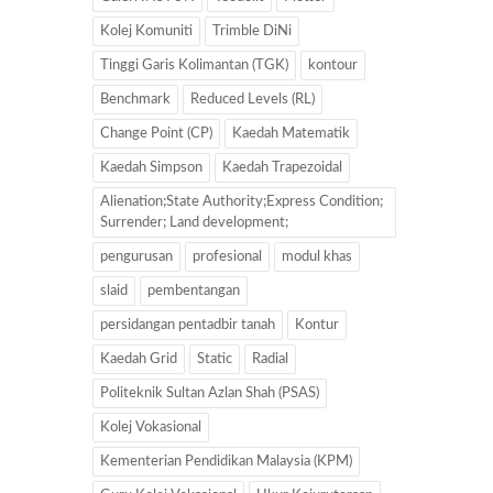
Kolej Komuniti
Trimble DiNi
Tinggi Garis Kolimantan (TGK)
kontour
Benchmark
Reduced Levels (RL)
Change Point (CP)
Kaedah Matematik
Kaedah Simpson
Kaedah Trapezoidal
Alienation;State Authority;Express Condition;
Surrender; Land development;
pengurusan
profesional
modul khas
slaid
pembentangan
persidangan pentadbir tanah
Kontur
Kaedah Grid
Static
Radial
Politeknik Sultan Azlan Shah (PSAS)
Kolej Vokasional
Kementerian Pendidikan Malaysia (KPM)