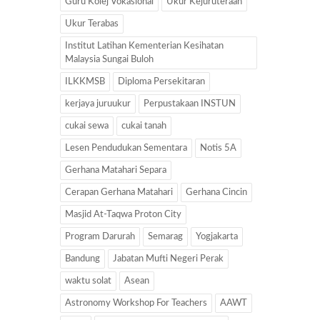
Guru Kolej Vokasional
Ukur Kejuruteraan
Ukur Terabas
Institut Latihan Kementerian Kesihatan
Malaysia Sungai Buloh
ILKKMSB
Diploma Persekitaran
kerjaya juruukur
Perpustakaan INSTUN
cukai sewa
cukai tanah
Lesen Pendudukan Sementara
Notis 5A
Gerhana Matahari Separa
Cerapan Gerhana Matahari
Gerhana Cincin
Masjid At-Taqwa Proton City
Program Darurah
Semarag
Yogjakarta
Bandung
Jabatan Mufti Negeri Perak
waktu solat
Asean
Astronomy Workshop For Teachers
AAWT