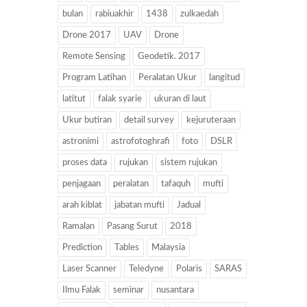
bulan
rabiuakhir
1438
zulkaedah
Drone 2017
UAV
Drone
Remote Sensing
Geodetik. 2017
Program Latihan
Peralatan Ukur
langitud
latitut
falak syarie
ukuran di laut
Ukur butiran
detail survey
kejuruteraan
astronimi
astrofotoghrafi
foto
DSLR
proses data
rujukan
sistem rujukan
penjagaan
peralatan
tafaquh
mufti
arah kiblat
jabatan mufti
Jadual
Ramalan
Pasang Surut
2018
Prediction
Tables
Malaysia
Laser Scanner
Teledyne
Polaris
SARAS
Ilmu Falak
seminar
nusantara