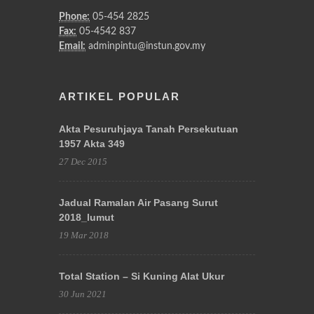
Phone:
05-454 2825
Fax:
05-4542 837
Email:
adminpintu@instun.gov.my
ARTIKEL POPULAR
Akta Pesuruhjaya Tanah Persekutuan
1957 Akta 349
27 Dec 2015
Jadual Ramalan Air Pasang Surut
2018_lumut
19 Mar 2018
Total Station – Si Kuning Alat Ukur
30 Jun 2021