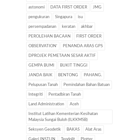
astonomi
DATA FIRST ORDER
JMG
pengukuran
Singapura
isu
persempadanan
keratan
akhbar
PEROLEHAN BACAAN
FIRST ORDER
OBSERVATION’
PENANDA ARAS GPS
DPROJEK PEMETAAN SESAR AKTIF
GEMPA BUMI
BUKIT TINGGI
JANDA BAIK
BENTONG
PAHANG.
Pelupusan Tanah
Pemindahan Bahan Batuan
Integriti
Pentadbiran Tanah
Land Administration
Aceh
Institut Latihan Kementerian Kesihatan
Malaysia Sungai Buloh (ILKKMSB)
Seksyen Geodetik
BAKAS
Alat Aras
Galeri INSTUN
Teodolit
Plotter