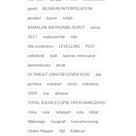
geoid
BILINEAR INTERPOLATION
geodesi
jupem
istilah
RAMALAN AIR PASANG SURUT
lumut
2017
malaysia tide
tide
tide predicition
LEVELLING
PUO
politeknik
ipoh
laporan. mesyuarat
jawatankuasa
perak
HI TARGET GNSS RECEIVER V100
alat
gerhana
matahari
cincin
indonesia
2009
star
almanac
TOTAL SOLAR ECLIPSE OVER HANGZHOU
china
solar
tafaqquh
nota
kiblat
Walisongo
Geografi
Georeferencing
Glober Mapper
Sijil
Kalibrasi