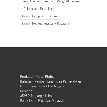
Serah Hakmilik Semula
Penguatkuasaan
- Pelupusan - Berimilik
Tanah - Pelupusan - Berimilik
Tanah - Penguatkuasaan - Kesalahan
Pentadbir Portal Pintu,
Bahagian Pembangunan dan Penyelidikan
Istitut Tanah dan Ukur Negara
Behrang
35950 Tanjung Malim
Perak Darul Ridzuan, Malaysia