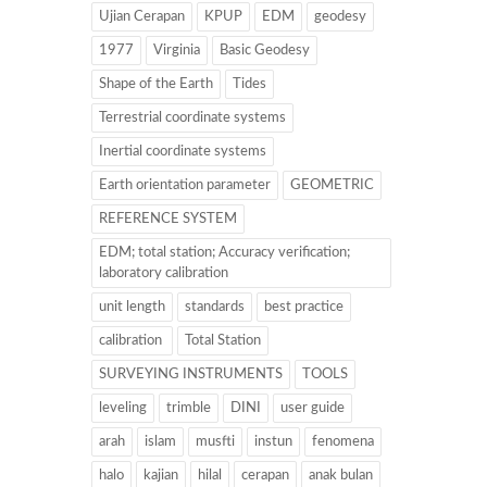
Ujian Cerapan
KPUP
EDM
geodesy
1977
Virginia
Basic Geodesy
Shape of the Earth
Tides
Terrestrial coordinate systems
Inertial coordinate systems
Earth orientation parameter
GEOMETRIC
REFERENCE SYSTEM
EDM; total station; Accuracy verification;
laboratory calibration
unit length
standards
best practice
calibration
Total Station
SURVEYING INSTRUMENTS
TOOLS
leveling
trimble
DINI
user guide
arah
islam
musfti
instun
fenomena
halo
kajian
hilal
cerapan
anak bulan