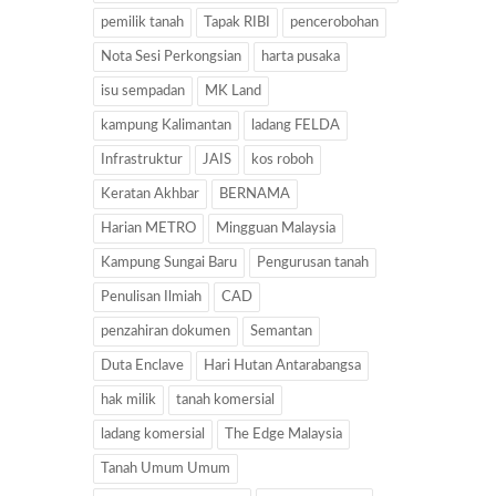
pemilik tanah
Tapak RIBI
pencerobohan
Nota Sesi Perkongsian
harta pusaka
isu sempadan
MK Land
kampung Kalimantan
ladang FELDA
Infrastruktur
JAIS
kos roboh
Keratan Akhbar
BERNAMA
Harian METRO
Mingguan Malaysia
Kampung Sungai Baru
Pengurusan tanah
Penulisan Ilmiah
CAD
penzahiran dokumen
Semantan
Duta Enclave
Hari Hutan Antarabangsa
hak milik
tanah komersial
ladang komersial
The Edge Malaysia
Tanah Umum Umum