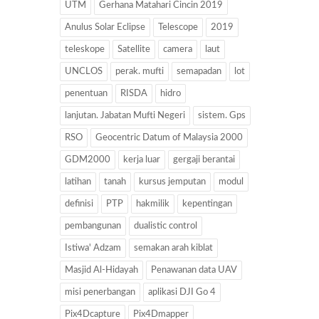
UTM
Gerhana Matahari Cincin 2019
Anulus Solar Eclipse
Telescope
2019
teleskope
Satellite
camera
laut
UNCLOS
perak. mufti
semapadan
lot
penentuan
RISDA
hidro
lanjutan. Jabatan Mufti Negeri
sistem. Gps
RSO
Geocentric Datum of Malaysia 2000
GDM2000
kerja luar
gergaji berantai
latihan
tanah
kursus jemputan
modul
definisi
PTP
hakmilik
kepentingan
pembangunan
dualistic control
Istiwa' Adzam
semakan arah kiblat
Masjid Al-Hidayah
Penawanan data UAV
misi penerbangan
aplikasi DJI Go 4
Pix4Dcapture
Pix4Dmapper