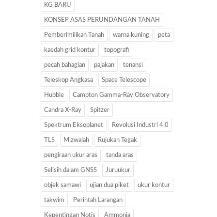
KG BARU
KONSEP ASAS PERUNDANGAN TANAH
Pemberimilikan Tanah
warna kuning
peta
kaedah grid kontur
topografi
pecah bahagian
pajakan
tenansi
Teleskop Angkasa
Space Telescope
Hubble
Campton Gamma-Ray Observatory
Candra X-Ray
Spitzer
Spektrum Eksoplanet
Revolusi Industri 4.0
TLS
Mizwalah
Rujukan Tegak
pengiraan ukur aras
tanda aras
Selisih dalam GNSS
Juruukur
objek samawi
ujian dua piket
ukur kontur
takwim
Perintah Larangan
Kepentingan Notis
Ammonia