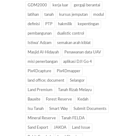
GDM2000
kerja luar
gergaji berantai
latihan
tanah
kursus jemputan
modul
definisi
PTP
hakmilik
kepentingan
pembangunan
dualistic control
Istiwa' Adzam
semakan arah kiblat
Masjid Al-Hidayah
Penawanan data UAV
misi penerbangan
aplikasi DJI Go 4
Pix4Dcapture
Pix4Dmapper
land office; document
Selangor
Land Premium
Tanah Rizab Melayu
Bauxite
Forest Reserve
Kedah
Isu Tanah
Smart Way
Submit Documents
Mineral Reserve
Tanah FELDA
Sand Export
JAKOA
Land Issue