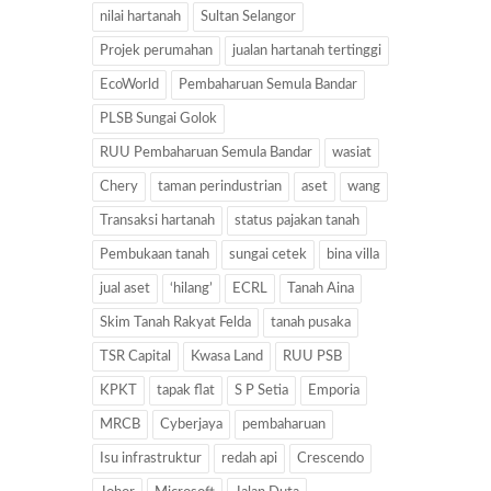
nilai hartanah
Sultan Selangor
Projek perumahan
jualan hartanah tertinggi
EcoWorld
Pembaharuan Semula Bandar
PLSB Sungai Golok
RUU Pembaharuan Semula Bandar
wasiat
Chery
taman perindustrian
aset
wang
Transaksi hartanah
status pajakan tanah
Pembukaan tanah
sungai cetek
bina villa
jual aset
‘hilang’
ECRL
Tanah Aina
Skim Tanah Rakyat Felda
tanah pusaka
TSR Capital
Kwasa Land
RUU PSB
KPKT
tapak flat
S P Setia
Emporia
MRCB
Cyberjaya
pembaharuan
Isu infrastruktur
redah api
Crescendo