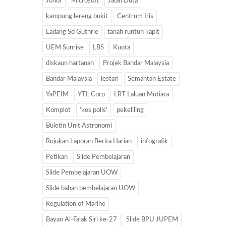
Johor
Microsoft
Jalan Duta
kampung lereng bukit
Centrum Iris
Ladang Sd Guthrie
tanah runtuh kapit
UEM Sunrise
LBS
Kuota
diskaun hartanah
Projek Bandar Malaysia
Bandar Malaysia
lestari
Semantan Estate
YaPEIM
YTL Corp
LRT Laluan Mutiara
Komplot
‘kes polis’
pekeliling
Buletin Unit Astronomi
Rujukan Laporan Berita Harian
infografik
Petikan
Slide Pembelajaran
Slide Pembelajaran UOW
Slide bahan pembelajaran UOW
Regulation of Marine
Bayan Al-Falak Siri ke-27
Slide BPU JUPEM