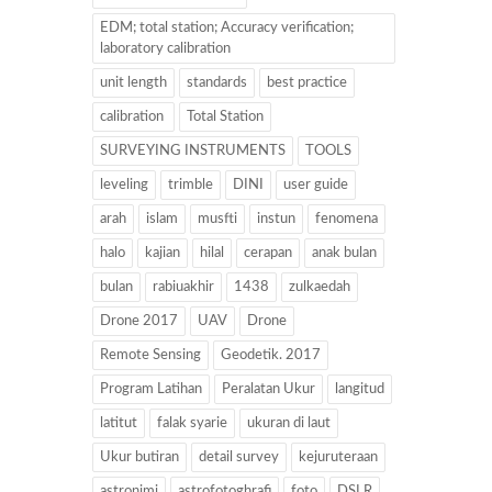
EDM; total station; Accuracy verification;
laboratory calibration
unit length
standards
best practice
calibration
Total Station
SURVEYING INSTRUMENTS
TOOLS
leveling
trimble
DINI
user guide
arah
islam
musfti
instun
fenomena
halo
kajian
hilal
cerapan
anak bulan
bulan
rabiuakhir
1438
zulkaedah
Drone 2017
UAV
Drone
Remote Sensing
Geodetik. 2017
Program Latihan
Peralatan Ukur
langitud
latitut
falak syarie
ukuran di laut
Ukur butiran
detail survey
kejuruteraan
astronimi
astrofotoghrafi
foto
DSLR