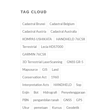
TAG CLOUD
Cadastral Brunei
Cadastral Belgium
Cadastral Austria
Cadastral Australia
KOMPAS USHIKATA
HANDHELD 76CSX
Terrestrial
Lecia HDS7000
GARMIN 76CSX
3D Terrestrial LaserScanning
GNSS GR-5
Mapsource
GIS
Land
Conservation Act
1960
Interpretation Acts
HANDHELD
Sop
Enjin
Bot
Hidrografi
Penyelenggaraan
PBN
pengambilan tanah
GNSS
GPS
Ukur
pemetaan
Kursus
Geodetik