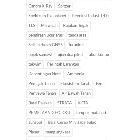
Candra X-Ray
Spitzer
Spektrum Eksoplanet
Revolusi Industri 4.0
TLS
Mizwalah
Rujukan Tegak
pengiraan ukur aras
tanda aras
Selisih dalam GNSS
Juruukur
objek samawi
ujian dua piket
ukur kontur
takwim
Perintah Larangan
Kepentingan Notis
Ammonia
Pemajak Tanah
Ekosistem Tanah
Fee
Penyewa Tanah
Air Bawah Tanah
Batal Pajakan
STRATA
AKTA
PEMETAAN GEOLOGI
Tompok matahari
sunspot
Balai Cerap Mini Jabal Falak
Planet
ruang angkasa