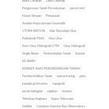
Bukit Cerakah
Land Clearing
Pengurusan Tanah Persekutuan
parcel rent
Hutan Simpan
Pelupusan
Amalan Kejuruteraan Geomatik
UTHM-INSTUN
Alat Teknologi Ukur
Politeknik PSAS
Ilmu Ukur
Kem Ukur Hidrografi UTM
Ukur Hidrografi
Single Beam
Perkembalian Tanah
Kaveat
KG BARU
KONSEP ASAS PERUNDANGAN TANAH
Pemberimilikan Tanah
warna kuning
peta
kaedah grid kontur
topografi
pecah bahagian
pajakan
tenansi
Teleskop Angkasa
Space Telescope
Hubble
Campton Gamma-Ray Observatory