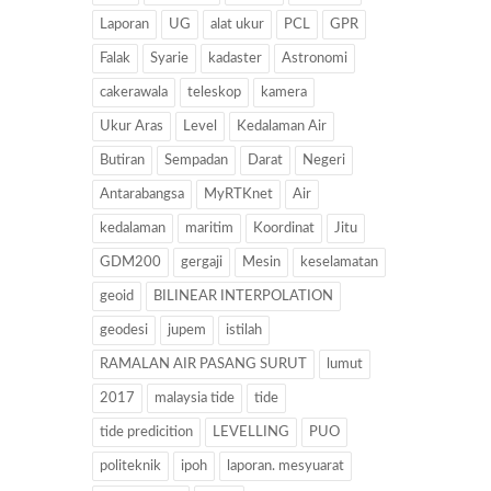
Laporan
UG
alat ukur
PCL
GPR
Falak
Syarie
kadaster
Astronomi
cakerawala
teleskop
kamera
Ukur Aras
Level
Kedalaman Air
Butiran
Sempadan
Darat
Negeri
Antarabangsa
MyRTKnet
Air
kedalaman
maritim
Koordinat
Jitu
GDM200
gergaji
Mesin
keselamatan
geoid
BILINEAR INTERPOLATION
geodesi
jupem
istilah
RAMALAN AIR PASANG SURUT
lumut
2017
malaysia tide
tide
tide predicition
LEVELLING
PUO
politeknik
ipoh
laporan. mesyuarat