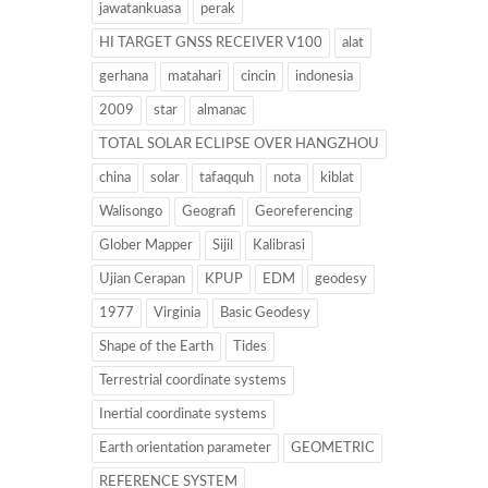
jawatankuasa
perak
HI TARGET GNSS RECEIVER V100
alat
gerhana
matahari
cincin
indonesia
2009
star
almanac
TOTAL SOLAR ECLIPSE OVER HANGZHOU
china
solar
tafaqquh
nota
kiblat
Walisongo
Geografi
Georeferencing
Glober Mapper
Sijil
Kalibrasi
Ujian Cerapan
KPUP
EDM
geodesy
1977
Virginia
Basic Geodesy
Shape of the Earth
Tides
Terrestrial coordinate systems
Inertial coordinate systems
Earth orientation parameter
GEOMETRIC
REFERENCE SYSTEM