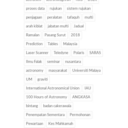
proses data
rujukan
sistem rujukan
penjagaan
peralatan
tafaquh
mufti
arah kiblat
jabatan mufti
Jadual
Ramalan
Pasang Surut
2018
Prediction
Tables
Malaysia
Laser Scanner
Teledyne
Polaris
SARAS
Ilmu Falak
seminar
nusantara
astronomy
masyarakat
Universiti Malaya
UM
graviti
International Astronomical Union
IAU
100 Hours of Astronomy
ANGKASA
bintang
badan cakerawala
Penempatan Sementara
Permohonan
Pewartaan
Kes Mahkamah