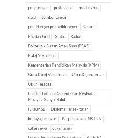
pengurusan
profesional
modul khas
slaid
pembentangan
persidangan pentadbir tanah
Kontur
Kaedah Grid
Static
Radial
Politeknik Sultan Azlan Shah (PSAS)
Kolej Vokasional
Kementerian Pendidikan Malaysia (KPM)
Guru Kolej Vokasional
Ukur Kejuruteraan
Ukur Terabas
Institut Latihan Kementerian Kesihatan
Malaysia Sungai Buloh
ILKKMSB
Diploma Persekitaran
kerjaya juruukur
Perpustakaan INSTUN
cukai sewa
cukai tanah