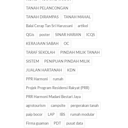
TANAH PELANCONGAN
TANAH DIRAMPAS
TANAH MAHAL
Balai Cerap Tan Sri Harussani
artikel
QGis
poster
SINAR HARIAN
ICQS
KERAJAAN SABAH
OC
TARAF SEKOLAH
PINDAH MILIK TANAH
SISTEM
PENIPUAN PINDAH MILIK
JUALAN HARTANAH
KDN
PPR Harmoni
rumah
Projek Program Residensi Rakyat (PRR)
PRR Harmoni Madani Bestari Jaya
agrotourism
campsite
pergerakan tanah
paip bocor
LAP
IBS
rumah modular
Firma guaman
PDT
pusat data