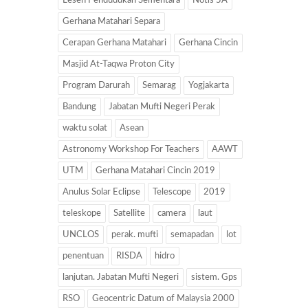
Lesen Pendudukan Sementara
Notis 5A
Gerhana Matahari Separa
Cerapan Gerhana Matahari
Gerhana Cincin
Masjid At-Taqwa Proton City
Program Darurah
Semarag
Yogjakarta
Bandung
Jabatan Mufti Negeri Perak
waktu solat
Asean
Astronomy Workshop For Teachers
AAWT
UTM
Gerhana Matahari Cincin 2019
Anulus Solar Eclipse
Telescope
2019
teleskope
Satellite
camera
laut
UNCLOS
perak. mufti
semapadan
lot
penentuan
RISDA
hidro
lanjutan. Jabatan Mufti Negeri
sistem. Gps
RSO
Geocentric Datum of Malaysia 2000