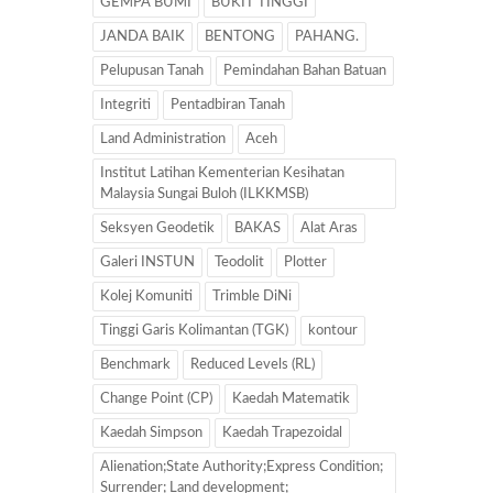
GEMPA BUMI
BUKIT TINGGI
JANDA BAIK
BENTONG
PAHANG.
Pelupusan Tanah
Pemindahan Bahan Batuan
Integriti
Pentadbiran Tanah
Land Administration
Aceh
Institut Latihan Kementerian Kesihatan
Malaysia Sungai Buloh (ILKKMSB)
Seksyen Geodetik
BAKAS
Alat Aras
Galeri INSTUN
Teodolit
Plotter
Kolej Komuniti
Trimble DiNi
Tinggi Garis Kolimantan (TGK)
kontour
Benchmark
Reduced Levels (RL)
Change Point (CP)
Kaedah Matematik
Kaedah Simpson
Kaedah Trapezoidal
Alienation;State Authority;Express Condition;
Surrender; Land development;