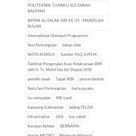
POLITEKNIK TUANKU SULTANAH
BAHIYAH
BAYAN AL-FALAK SIRI KE-25 : MANZILAH
BULAN
International Outreach Programme
Sesi Perkongsian
bahan slide
NOTA KURSUS
Sumber FAQ JUPEM
Taklimat Pengenalan Asas Pelaksanaan BIM
oleh Ir. Ts. Mohd Faiz bin Shapiai (JKR)
pemilik tanah
Tapak RIBI
pencerobohan
Nota Sesi Perkongsian
harta pusaka
isu sempadan
MK Land
kampung Kalimantan
ladang FELDA
Infrastruktur
JAIS
kos roboh
Keratan Akhbar
BERNAMA
Harian METRO
Mingguan Malaysia