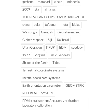
gerhana
matahari
cincin
indonesia
2009
star
almanac
TOTAL SOLAR ECLIPSE OVER HANGZHOU
china
solar
tafaqquh
nota
kiblat
Walisongo
Geografi
Georeferencing
Glober Mapper
Sijil
Kalibrasi
Ujian Cerapan
KPUP
EDM
geodesy
1977
Virginia
Basic Geodesy
Shape of the Earth
Tides
Terrestrial coordinate systems
Inertial coordinate systems
Earth orientation parameter
GEOMETRIC
REFERENCE SYSTEM
EDM; total station; Accuracy verification;
laboratory calibration