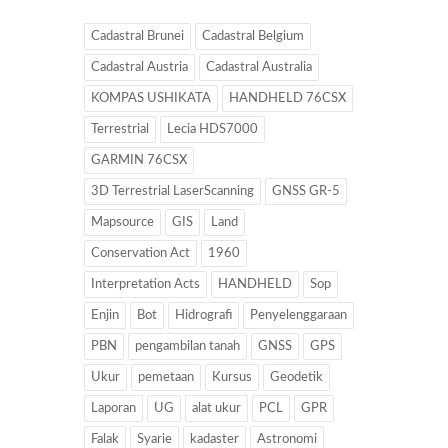
Cadastral Brunei
Cadastral Belgium
Cadastral Austria
Cadastral Australia
KOMPAS USHIKATA
HANDHELD 76CSX
Terrestrial
Lecia HDS7000
GARMIN 76CSX
3D Terrestrial LaserScanning
GNSS GR-5
Mapsource
GIS
Land
Conservation Act
1960
Interpretation Acts
HANDHELD
Sop
Enjin
Bot
Hidrografi
Penyelenggaraan
PBN
pengambilan tanah
GNSS
GPS
Ukur
pemetaan
Kursus
Geodetik
Laporan
UG
alat ukur
PCL
GPR
Falak
Syarie
kadaster
Astronomi