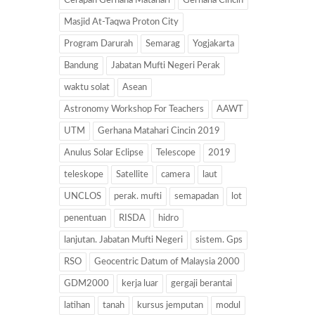
Cerapan Gerhana Matahari
Gerhana Cincin
Masjid At-Taqwa Proton City
Program Darurah
Semarag
Yogjakarta
Bandung
Jabatan Mufti Negeri Perak
waktu solat
Asean
Astronomy Workshop For Teachers
AAWT
UTM
Gerhana Matahari Cincin 2019
Anulus Solar Eclipse
Telescope
2019
teleskope
Satellite
camera
laut
UNCLOS
perak. mufti
semapadan
lot
penentuan
RISDA
hidro
lanjutan. Jabatan Mufti Negeri
sistem. Gps
RSO
Geocentric Datum of Malaysia 2000
GDM2000
kerja luar
gergaji berantai
latihan
tanah
kursus jemputan
modul