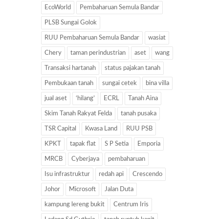
EcoWorld
Pembaharuan Semula Bandar
PLSB Sungai Golok
RUU Pembaharuan Semula Bandar
wasiat
Chery
taman perindustrian
aset
wang
Transaksi hartanah
status pajakan tanah
Pembukaan tanah
sungai cetek
bina villa
jual aset
‘hilang’
ECRL
Tanah Aina
Skim Tanah Rakyat Felda
tanah pusaka
TSR Capital
Kwasa Land
RUU PSB
KPKT
tapak flat
S P Setia
Emporia
MRCB
Cyberjaya
pembaharuan
Isu infrastruktur
redah api
Crescendo
Johor
Microsoft
Jalan Duta
kampung lereng bukit
Centrum Iris