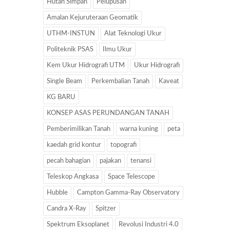
Hutan Simpan
Pelupusan
Amalan Kejuruteraan Geomatik
UTHM-INSTUN
Alat Teknologi Ukur
Politeknik PSAS
Ilmu Ukur
Kem Ukur Hidrografi UTM
Ukur Hidrografi
Single Beam
Perkembalian Tanah
Kaveat
KG BARU
KONSEP ASAS PERUNDANGAN TANAH
Pemberimilikan Tanah
warna kuning
peta
kaedah grid kontur
topografi
pecah bahagian
pajakan
tenansi
Teleskop Angkasa
Space Telescope
Hubble
Campton Gamma-Ray Observatory
Candra X-Ray
Spitzer
Spektrum Eksoplanet
Revolusi Industri 4.0