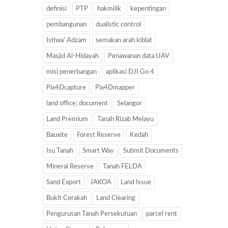
definisi
PTP
hakmilik
kepentingan
pembangunan
dualistic control
Istiwa' Adzam
semakan arah kiblat
Masjid Al-Hidayah
Penawanan data UAV
misi penerbangan
aplikasi DJI Go 4
Pix4Dcapture
Pix4Dmapper
land office; document
Selangor
Land Premium
Tanah Rizab Melayu
Bauxite
Forest Reserve
Kedah
Isu Tanah
Smart Way
Submit Documents
Mineral Reserve
Tanah FELDA
Sand Export
JAKOA
Land Issue
Bukit Cerakah
Land Clearing
Pengurusan Tanah Persekutuan
parcel rent