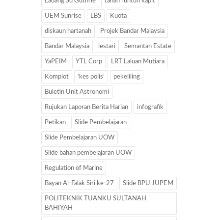
Ladang Sd Guthrie
tanah runtuh kapit
UEM Sunrise
LBS
Kuota
diskaun hartanah
Projek Bandar Malaysia
Bandar Malaysia
lestari
Semantan Estate
YaPEIM
YTL Corp
LRT Laluan Mutiara
Komplot
‘kes polis’
pekeliling
Buletin Unit Astronomi
Rujukan Laporan Berita Harian
infografik
Petikan
Slide Pembelajaran
Slide Pembelajaran UOW
Slide bahan pembelajaran UOW
Regulation of Marine
Bayan Al-Falak Siri ke-27
Slide BPU JUPEM
POLITEKNIK TUANKU SULTANAH
BAHIYAH