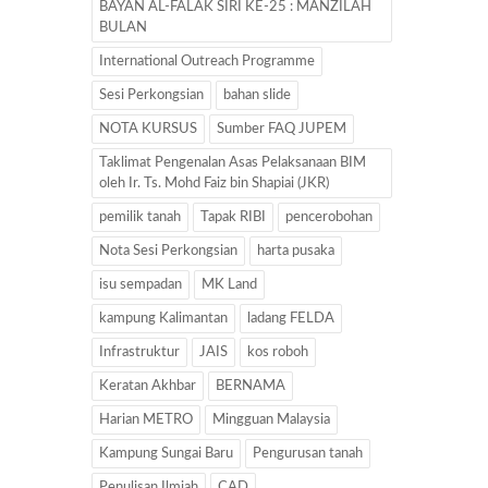
BAYAN AL-FALAK SIRI KE-25 : MANZILAH
BULAN
International Outreach Programme
Sesi Perkongsian
bahan slide
NOTA KURSUS
Sumber FAQ JUPEM
Taklimat Pengenalan Asas Pelaksanaan BIM
oleh Ir. Ts. Mohd Faiz bin Shapiai (JKR)
pemilik tanah
Tapak RIBI
pencerobohan
Nota Sesi Perkongsian
harta pusaka
isu sempadan
MK Land
kampung Kalimantan
ladang FELDA
Infrastruktur
JAIS
kos roboh
Keratan Akhbar
BERNAMA
Harian METRO
Mingguan Malaysia
Kampung Sungai Baru
Pengurusan tanah
Penulisan Ilmiah
CAD