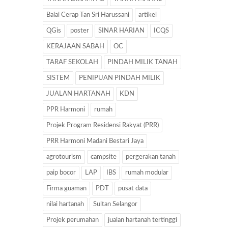
Balai Cerap Tan Sri Harussani
artikel
QGis
poster
SINAR HARIAN
ICQS
KERAJAAN SABAH
OC
TARAF SEKOLAH
PINDAH MILIK TANAH
SISTEM
PENIPUAN PINDAH MILIK
JUALAN HARTANAH
KDN
PPR Harmoni
rumah
Projek Program Residensi Rakyat (PRR)
PRR Harmoni Madani Bestari Jaya
agrotourism
campsite
pergerakan tanah
paip bocor
LAP
IBS
rumah modular
Firma guaman
PDT
pusat data
nilai hartanah
Sultan Selangor
Projek perumahan
jualan hartanah tertinggi