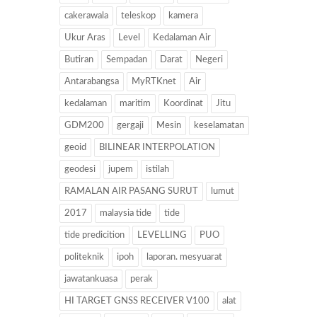
cakerawala
teleskop
kamera
Ukur Aras
Level
Kedalaman Air
Butiran
Sempadan
Darat
Negeri
Antarabangsa
MyRTKnet
Air
kedalaman
maritim
Koordinat
Jitu
GDM200
gergaji
Mesin
keselamatan
geoid
BILINEAR INTERPOLATION
geodesi
jupem
istilah
RAMALAN AIR PASANG SURUT
lumut
2017
malaysia tide
tide
tide predicition
LEVELLING
PUO
politeknik
ipoh
laporan. mesyuarat
jawatankuasa
perak
HI TARGET GNSS RECEIVER V100
alat