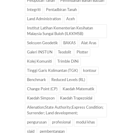
Pelupusan Tanah
Pemindahan Bahan Batuan
Integriti
Pentadbiran Tanah
Land Administration
Aceh
Institut Latihan Kementerian Kesihatan
Malaysia Sungai Buloh (ILKKMSB)
Seksyen Geodetik
BAKAS
Alat Aras
Galeri INSTUN
Teodolit
Plotter
Kolej Komuniti
Trimble DiNi
Tinggi Garis Kolimantan (TGK)
kontour
Benchmark
Reduced Levels (RL)
Change Point (CP)
Kaedah Matematik
Kaedah Simpson
Kaedah Trapezoidal
Alienation;State Authority;Express Condition;
Surrender; Land development;
pengurusan
profesional
modul khas
slaid
pembentangan