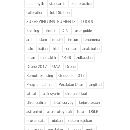
unit length
standards
best practice
calibration
Total Station
SURVEYING INSTRUMENTS
TOOLS
leveling
trimble
DINI
user guide
arah
islam
musfti
instun
fenomena
halo
kajian
hilal
cerapan
anak bulan
bulan
rabiuakhir
1438
zulkaedah
Drone 2017
UAV
Drone
Remote Sensing
Geodetik. 2017
Program Latihan
Peralatan Ukur
langitud
latitut
falak syarie
ukuran di laut
Ukur butiran
detail survey
kejuruteraan
astronimi
astrofotoghrafi
foto
DSLR
proses data
rujukan
sistem rujukan
penjagaan
peralatan
tafaquh
mufti