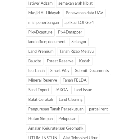
Istiwa' Adzam
semakan arah kiblat
Masjid Al-Hidayah
Penawanan data UAV
misi penerbangan
aplikasi DJI Go 4
Pix4Dcapture
Pix4Dmapper
land office; document
Selangor
Land Premium
Tanah Rizab Melayu
Bauxite
Forest Reserve
Kedah
Isu Tanah
Smart Way
Submit Documents
Mineral Reserve
Tanah FELDA
Sand Export
JAKOA
Land Issue
Bukit Cerakah
Land Clearing
Pengurusan Tanah Persekutuan
parcel rent
Hutan Simpan
Pelupusan
Amalan Kejuruteraan Geomatik
UTHM-INSTUN
Alat Teknologi Ukur