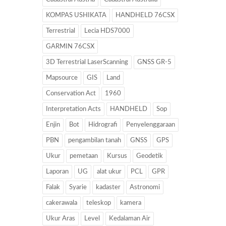
KOMPAS USHIKATA
HANDHELD 76CSX
Terrestrial
Lecia HDS7000
GARMIN 76CSX
3D Terrestrial LaserScanning
GNSS GR-5
Mapsource
GIS
Land
Conservation Act
1960
Interpretation Acts
HANDHELD
Sop
Enjin
Bot
Hidrografi
Penyelenggaraan
PBN
pengambilan tanah
GNSS
GPS
Ukur
pemetaan
Kursus
Geodetik
Laporan
UG
alat ukur
PCL
GPR
Falak
Syarie
kadaster
Astronomi
cakerawala
teleskop
kamera
Ukur Aras
Level
Kedalaman Air