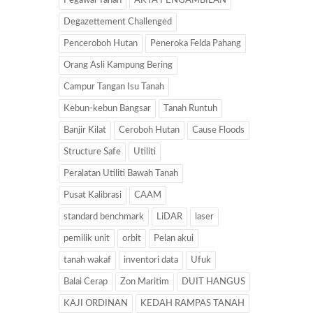
Pegawai Tanah
AKTA PENGAMBILAN
Degazettement Challenged
Penceroboh Hutan
Peneroka Felda Pahang
Orang Asli Kampung Bering
Campur Tangan Isu Tanah
Kebun-kebun Bangsar
Tanah Runtuh
Banjir Kilat
Ceroboh Hutan
Cause Floods
Structure Safe
Utiliti
Peralatan Utiliti Bawah Tanah
Pusat Kalibrasi
CAAM
standard benchmark
LiDAR
laser
pemilik unit
orbit
Pelan akui
tanah wakaf
inventori data
Ufuk
Balai Cerap
Zon Maritim
DUIT HANGUS
KAJI ORDINAN
KEDAH RAMPAS TANAH