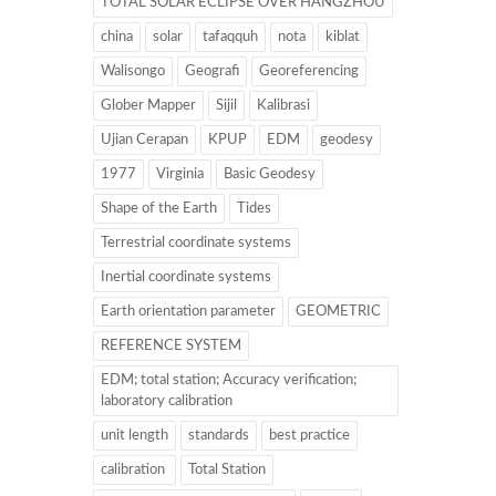
TOTAL SOLAR ECLIPSE OVER HANGZHOU
china
solar
tafaqquh
nota
kiblat
Walisongo
Geografi
Georeferencing
Glober Mapper
Sijil
Kalibrasi
Ujian Cerapan
KPUP
EDM
geodesy
1977
Virginia
Basic Geodesy
Shape of the Earth
Tides
Terrestrial coordinate systems
Inertial coordinate systems
Earth orientation parameter
GEOMETRIC
REFERENCE SYSTEM
EDM; total station; Accuracy verification;
laboratory calibration
unit length
standards
best practice
calibration
Total Station