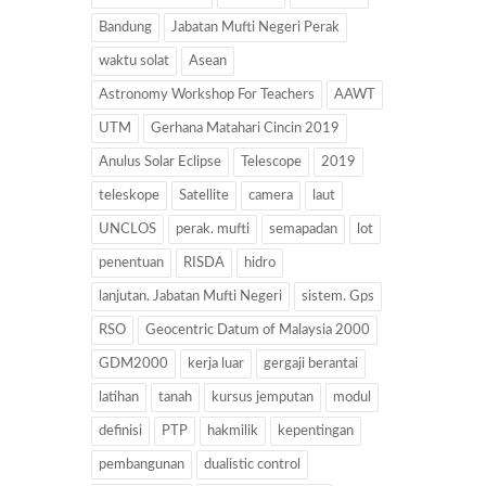
Bandung
Jabatan Mufti Negeri Perak
waktu solat
Asean
Astronomy Workshop For Teachers
AAWT
UTM
Gerhana Matahari Cincin 2019
Anulus Solar Eclipse
Telescope
2019
teleskope
Satellite
camera
laut
UNCLOS
perak. mufti
semapadan
lot
penentuan
RISDA
hidro
lanjutan. Jabatan Mufti Negeri
sistem. Gps
RSO
Geocentric Datum of Malaysia 2000
GDM2000
kerja luar
gergaji berantai
latihan
tanah
kursus jemputan
modul
definisi
PTP
hakmilik
kepentingan
pembangunan
dualistic control