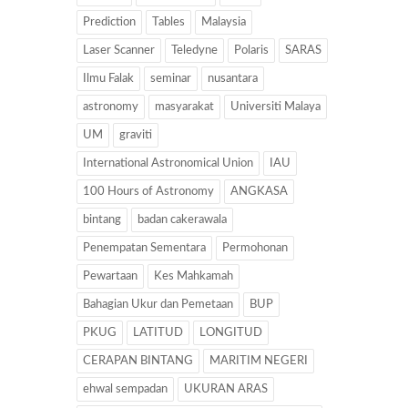
Prediction
Tables
Malaysia
Laser Scanner
Teledyne
Polaris
SARAS
Ilmu Falak
seminar
nusantara
astronomy
masyarakat
Universiti Malaya
UM
graviti
International Astronomical Union
IAU
100 Hours of Astronomy
ANGKASA
bintang
badan cakerawala
Penempatan Sementara
Permohonan
Pewartaan
Kes Mahkamah
Bahagian Ukur dan Pemetaan
BUP
PKUG
LATITUD
LONGITUD
CERAPAN BINTANG
MARITIM NEGERI
ehwal sempadan
UKURAN ARAS