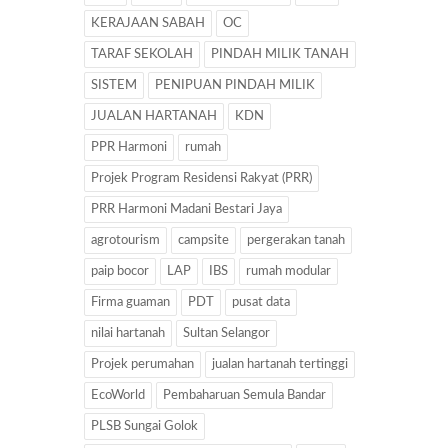
KERAJAAN SABAH
OC
TARAF SEKOLAH
PINDAH MILIK TANAH
SISTEM
PENIPUAN PINDAH MILIK
JUALAN HARTANAH
KDN
PPR Harmoni
rumah
Projek Program Residensi Rakyat (PRR)
PRR Harmoni Madani Bestari Jaya
agrotourism
campsite
pergerakan tanah
paip bocor
LAP
IBS
rumah modular
Firma guaman
PDT
pusat data
nilai hartanah
Sultan Selangor
Projek perumahan
jualan hartanah tertinggi
EcoWorld
Pembaharuan Semula Bandar
PLSB Sungai Golok