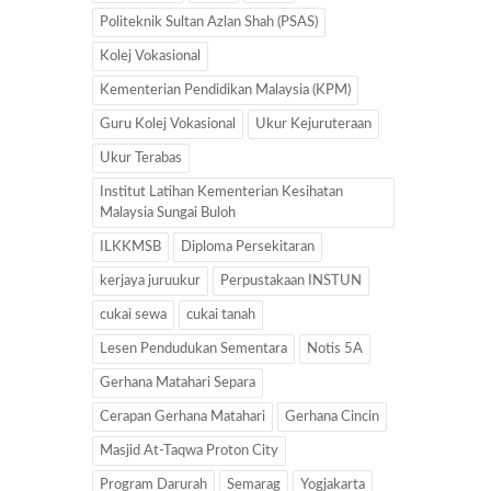
Politeknik Sultan Azlan Shah (PSAS)
Kolej Vokasional
Kementerian Pendidikan Malaysia (KPM)
Guru Kolej Vokasional
Ukur Kejuruteraan
Ukur Terabas
Institut Latihan Kementerian Kesihatan
Malaysia Sungai Buloh
ILKKMSB
Diploma Persekitaran
kerjaya juruukur
Perpustakaan INSTUN
cukai sewa
cukai tanah
Lesen Pendudukan Sementara
Notis 5A
Gerhana Matahari Separa
Cerapan Gerhana Matahari
Gerhana Cincin
Masjid At-Taqwa Proton City
Program Darurah
Semarag
Yogjakarta