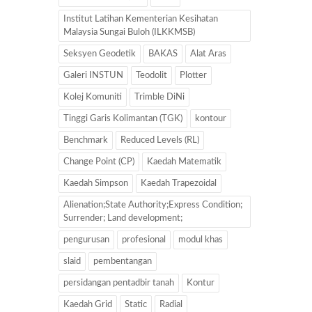
Institut Latihan Kementerian Kesihatan
Malaysia Sungai Buloh (ILKKMSB)
Seksyen Geodetik
BAKAS
Alat Aras
Galeri INSTUN
Teodolit
Plotter
Kolej Komuniti
Trimble DiNi
Tinggi Garis Kolimantan (TGK)
kontour
Benchmark
Reduced Levels (RL)
Change Point (CP)
Kaedah Matematik
Kaedah Simpson
Kaedah Trapezoidal
Alienation;State Authority;Express Condition;
Surrender; Land development;
pengurusan
profesional
modul khas
slaid
pembentangan
persidangan pentadbir tanah
Kontur
Kaedah Grid
Static
Radial