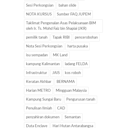
Sesi Perkongsian
bahan slide
NOTA KURSUS
Sumber FAQ JUPEM
Taklimat Pengenalan Asas Pelaksanaan BIM
oleh Ir. Ts. Mohd Faiz bin Shapiai (JKR)
pemilik tanah
Tapak RIBI
pencerobohan
Nota Sesi Perkongsian
harta pusaka
isu sempadan
MK Land
kampung Kalimantan
ladang FELDA
Infrastruktur
JAIS
kos roboh
Keratan Akhbar
BERNAMA
Harian METRO
Mingguan Malaysia
Kampung Sungai Baru
Pengurusan tanah
Penulisan Ilmiah
CAD
penzahiran dokumen
Semantan
Duta Enclave
Hari Hutan Antarabangsa