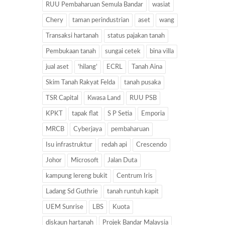
RUU Pembaharuan Semula Bandar
wasiat
Chery
taman perindustrian
aset
wang
Transaksi hartanah
status pajakan tanah
Pembukaan tanah
sungai cetek
bina villa
jual aset
‘hilang’
ECRL
Tanah Aina
Skim Tanah Rakyat Felda
tanah pusaka
TSR Capital
Kwasa Land
RUU PSB
KPKT
tapak flat
S P Setia
Emporia
MRCB
Cyberjaya
pembaharuan
Isu infrastruktur
redah api
Crescendo
Johor
Microsoft
Jalan Duta
kampung lereng bukit
Centrum Iris
Ladang Sd Guthrie
tanah runtuh kapit
UEM Sunrise
LBS
Kuota
diskaun hartanah
Projek Bandar Malaysia