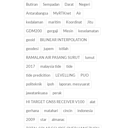
Butiran
Sempadan
Darat
Negeri
Antarabangsa
MyRTKnet
Air
kedalaman
maritim
Koordinat
Jitu
GDM200
gergaji
Mesin
keselamatan
geoid
BILINEAR INTERPOLATION
geodesi
jupem
istilah
RAMALAN AIR PASANG SURUT
lumut
2017
malaysia tide
tide
tide predicition
LEVELLING
PUO
politeknik
ipoh
laporan. mesyuarat
jawatankuasa
perak
HI TARGET GNSS RECEIVER V100
alat
gerhana
matahari
cincin
indonesia
2009
star
almanac