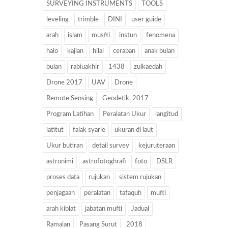
SURVEYING INSTRUMENTS
TOOLS
leveling
trimble
DINI
user guide
arah
islam
musfti
instun
fenomena
halo
kajian
hilal
cerapan
anak bulan
bulan
rabiuakhir
1438
zulkaedah
Drone 2017
UAV
Drone
Remote Sensing
Geodetik. 2017
Program Latihan
Peralatan Ukur
langitud
latitut
falak syarie
ukuran di laut
Ukur butiran
detail survey
kejuruteraan
astronimi
astrofotoghrafi
foto
DSLR
proses data
rujukan
sistem rujukan
penjagaan
peralatan
tafaquh
mufti
arah kiblat
jabatan mufti
Jadual
Ramalan
Pasang Surut
2018