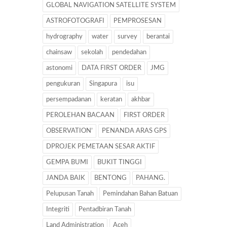
GLOBAL NAVIGATION SATELLITE SYSTEM
ASTROFOTOGRAFI
PEMPROSESAN
hydrography
water
survey
berantai
chainsaw
sekolah
pendedahan
astonomi
DATA FIRST ORDER
JMG
pengukuran
Singapura
isu
persempadanan
keratan
akhbar
PEROLEHAN BACAAN
FIRST ORDER
OBSERVATION’
PENANDA ARAS GPS
DPROJEK PEMETAAN SESAR AKTIF
GEMPA BUMI
BUKIT TINGGI
JANDA BAIK
BENTONG
PAHANG.
Pelupusan Tanah
Pemindahan Bahan Batuan
Integriti
Pentadbiran Tanah
Land Administration
Aceh