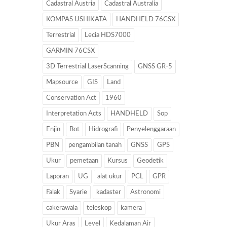
Cadastral Austria
Cadastral Australia
KOMPAS USHIKATA
HANDHELD 76CSX
Terrestrial
Lecia HDS7000
GARMIN 76CSX
3D Terrestrial LaserScanning
GNSS GR-5
Mapsource
GIS
Land
Conservation Act
1960
Interpretation Acts
HANDHELD
Sop
Enjin
Bot
Hidrografi
Penyelenggaraan
PBN
pengambilan tanah
GNSS
GPS
Ukur
pemetaan
Kursus
Geodetik
Laporan
UG
alat ukur
PCL
GPR
Falak
Syarie
kadaster
Astronomi
cakerawala
teleskop
kamera
Ukur Aras
Level
Kedalaman Air