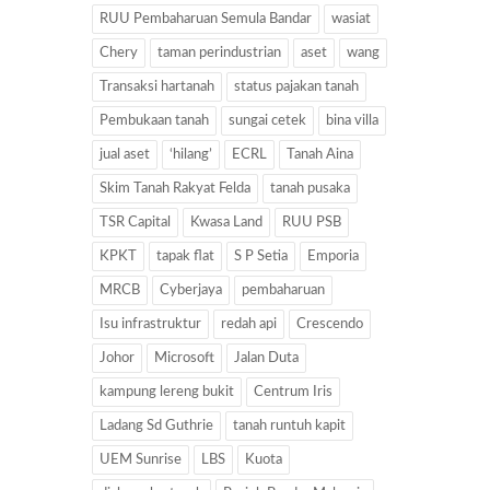
RUU Pembaharuan Semula Bandar
wasiat
Chery
taman perindustrian
aset
wang
Transaksi hartanah
status pajakan tanah
Pembukaan tanah
sungai cetek
bina villa
jual aset
‘hilang’
ECRL
Tanah Aina
Skim Tanah Rakyat Felda
tanah pusaka
TSR Capital
Kwasa Land
RUU PSB
KPKT
tapak flat
S P Setia
Emporia
MRCB
Cyberjaya
pembaharuan
Isu infrastruktur
redah api
Crescendo
Johor
Microsoft
Jalan Duta
kampung lereng bukit
Centrum Iris
Ladang Sd Guthrie
tanah runtuh kapit
UEM Sunrise
LBS
Kuota