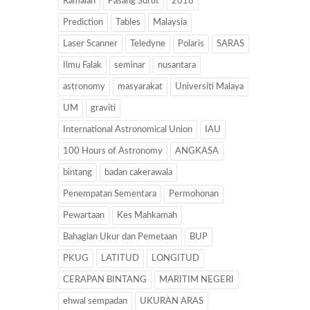
Ramalan
Pasang Surut
2018
Prediction
Tables
Malaysia
Laser Scanner
Teledyne
Polaris
SARAS
Ilmu Falak
seminar
nusantara
astronomy
masyarakat
Universiti Malaya
UM
graviti
International Astronomical Union
IAU
100 Hours of Astronomy
ANGKASA
bintang
badan cakerawala
Penempatan Sementara
Permohonan
Pewartaan
Kes Mahkamah
Bahagian Ukur dan Pemetaan
BUP
PKUG
LATITUD
LONGITUD
CERAPAN BINTANG
MARITIM NEGERI
ehwal sempadan
UKURAN ARAS