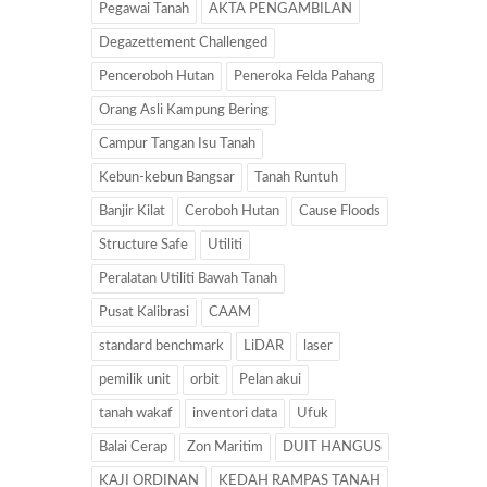
Pegawai Tanah
AKTA PENGAMBILAN
Degazettement Challenged
Penceroboh Hutan
Peneroka Felda Pahang
Orang Asli Kampung Bering
Campur Tangan Isu Tanah
Kebun-kebun Bangsar
Tanah Runtuh
Banjir Kilat
Ceroboh Hutan
Cause Floods
Structure Safe
Utiliti
Peralatan Utiliti Bawah Tanah
Pusat Kalibrasi
CAAM
standard benchmark
LiDAR
laser
pemilik unit
orbit
Pelan akui
tanah wakaf
inventori data
Ufuk
Balai Cerap
Zon Maritim
DUIT HANGUS
KAJI ORDINAN
KEDAH RAMPAS TANAH