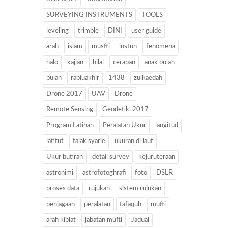
SURVEYING INSTRUMENTS
TOOLS
leveling
trimble
DINI
user guide
arah
islam
musfti
instun
fenomena
halo
kajian
hilal
cerapan
anak bulan
bulan
rabiuakhir
1438
zulkaedah
Drone 2017
UAV
Drone
Remote Sensing
Geodetik. 2017
Program Latihan
Peralatan Ukur
langitud
latitut
falak syarie
ukuran di laut
Ukur butiran
detail survey
kejuruteraan
astronimi
astrofotoghrafi
foto
DSLR
proses data
rujukan
sistem rujukan
penjagaan
peralatan
tafaquh
mufti
arah kiblat
jabatan mufti
Jadual