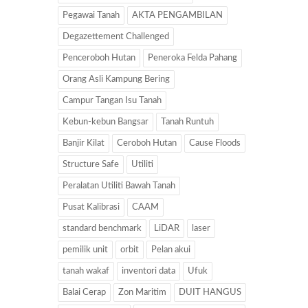
Pegawai Tanah
AKTA PENGAMBILAN
Degazettement Challenged
Penceroboh Hutan
Peneroka Felda Pahang
Orang Asli Kampung Bering
Campur Tangan Isu Tanah
Kebun-kebun Bangsar
Tanah Runtuh
Banjir Kilat
Ceroboh Hutan
Cause Floods
Structure Safe
Utiliti
Peralatan Utiliti Bawah Tanah
Pusat Kalibrasi
CAAM
standard benchmark
LiDAR
laser
pemilik unit
orbit
Pelan akui
tanah wakaf
inventori data
Ufuk
Balai Cerap
Zon Maritim
DUIT HANGUS