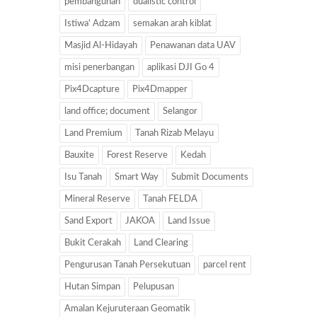
pembangunan
dualistic control
Istiwa' Adzam
semakan arah kiblat
Masjid Al-Hidayah
Penawanan data UAV
misi penerbangan
aplikasi DJI Go 4
Pix4Dcapture
Pix4Dmapper
land office; document
Selangor
Land Premium
Tanah Rizab Melayu
Bauxite
Forest Reserve
Kedah
Isu Tanah
Smart Way
Submit Documents
Mineral Reserve
Tanah FELDA
Sand Export
JAKOA
Land Issue
Bukit Cerakah
Land Clearing
Pengurusan Tanah Persekutuan
parcel rent
Hutan Simpan
Pelupusan
Amalan Kejuruteraan Geomatik