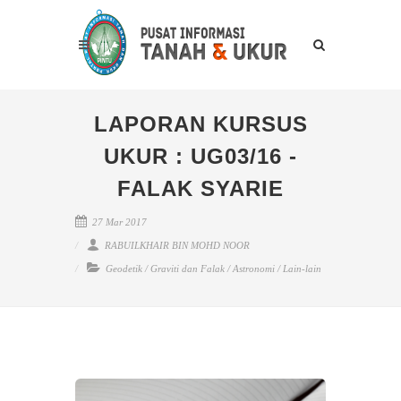
LAPORAN KURSUS
UKUR : UG03/16 -
FALAK SYARIE
27 Mar 2017
RABUILKHAIR BIN MOHD NOOR
Geodetik
/
Graviti dan Falak
/
Astronomi
/
Lain-lain