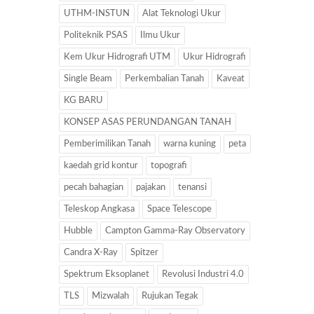
UTHM-INSTUN
Alat Teknologi Ukur
Politeknik PSAS
Ilmu Ukur
Kem Ukur Hidrografi UTM
Ukur Hidrografi
Single Beam
Perkembalian Tanah
Kaveat
KG BARU
KONSEP ASAS PERUNDANGAN TANAH
Pemberimilikan Tanah
warna kuning
peta
kaedah grid kontur
topografi
pecah bahagian
pajakan
tenansi
Teleskop Angkasa
Space Telescope
Hubble
Campton Gamma-Ray Observatory
Candra X-Ray
Spitzer
Spektrum Eksoplanet
Revolusi Industri 4.0
TLS
Mizwalah
Rujukan Tegak