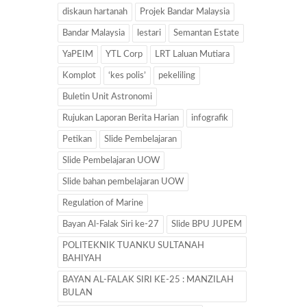
diskaun hartanah
Projek Bandar Malaysia
Bandar Malaysia
lestari
Semantan Estate
YaPEIM
YTL Corp
LRT Laluan Mutiara
Komplot
‘kes polis’
pekeliling
Buletin Unit Astronomi
Rujukan Laporan Berita Harian
infografik
Petikan
Slide Pembelajaran
Slide Pembelajaran UOW
Slide bahan pembelajaran UOW
Regulation of Marine
Bayan Al-Falak Siri ke-27
Slide BPU JUPEM
POLITEKNIK TUANKU SULTANAH
BAHIYAH
BAYAN AL-FALAK SIRI KE-25 : MANZILAH
BULAN