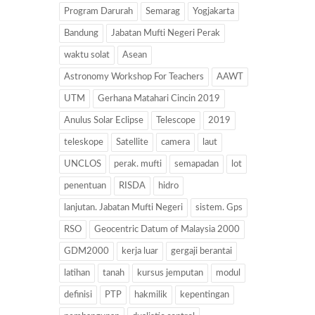
Program Darurah
Semarag
Yogjakarta
Bandung
Jabatan Mufti Negeri Perak
waktu solat
Asean
Astronomy Workshop For Teachers
AAWT
UTM
Gerhana Matahari Cincin 2019
Anulus Solar Eclipse
Telescope
2019
teleskope
Satellite
camera
laut
UNCLOS
perak. mufti
semapadan
lot
penentuan
RISDA
hidro
lanjutan. Jabatan Mufti Negeri
sistem. Gps
RSO
Geocentric Datum of Malaysia 2000
GDM2000
kerja luar
gergaji berantai
latihan
tanah
kursus jemputan
modul
definisi
PTP
hakmilik
kepentingan