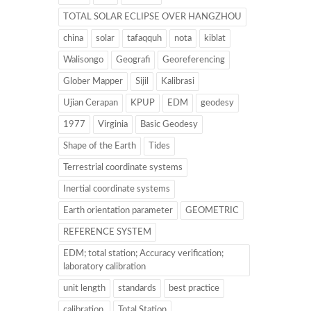
TOTAL SOLAR ECLIPSE OVER HANGZHOU
china
solar
tafaqquh
nota
kiblat
Walisongo
Geografi
Georeferencing
Glober Mapper
Sijil
Kalibrasi
Ujian Cerapan
KPUP
EDM
geodesy
1977
Virginia
Basic Geodesy
Shape of the Earth
Tides
Terrestrial coordinate systems
Inertial coordinate systems
Earth orientation parameter
GEOMETRIC
REFERENCE SYSTEM
EDM; total station; Accuracy verification;
laboratory calibration
unit length
standards
best practice
calibration
Total Station