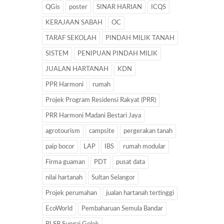
QGis
poster
SINAR HARIAN
ICQS
KERAJAAN SABAH
OC
TARAF SEKOLAH
PINDAH MILIK TANAH
SISTEM
PENIPUAN PINDAH MILIK
JUALAN HARTANAH
KDN
PPR Harmoni
rumah
Projek Program Residensi Rakyat (PRR)
PRR Harmoni Madani Bestari Jaya
agrotourism
campsite
pergerakan tanah
paip bocor
LAP
IBS
rumah modular
Firma guaman
PDT
pusat data
nilai hartanah
Sultan Selangor
Projek perumahan
jualan hartanah tertinggi
EcoWorld
Pembaharuan Semula Bandar