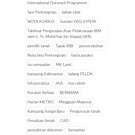
International Outreach Programme
Sesi Perkongsian
bahan slide
NOTA KURSUS
Sumber FAQ JUPEM
Taklimat Pengenalan Asas Pelaksanaan BIM
oleh Ir. Ts. Mohd Faiz bin Shapiai (JKR)
pemilik tanah
Tapak RIBI
pencerobohan
Nota Sesi Perkongsian
harta pusaka
isu sempadan
MK Land
kampung Kalimantan
ladang FELDA
Infrastruktur
JAIS
kos roboh
Keratan Akhbar
BERNAMA
Harian METRO
Mingguan Malaysia
Kampung Sungai Baru
Pengurusan tanah
Penulisan Ilmiah
CAD
penzahiran dokumen
Semantan