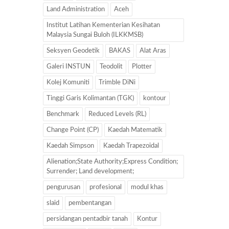
Land Administration
Aceh
Institut Latihan Kementerian Kesihatan
Malaysia Sungai Buloh (ILKKMSB)
Seksyen Geodetik
BAKAS
Alat Aras
Galeri INSTUN
Teodolit
Plotter
Kolej Komuniti
Trimble DiNi
Tinggi Garis Kolimantan (TGK)
kontour
Benchmark
Reduced Levels (RL)
Change Point (CP)
Kaedah Matematik
Kaedah Simpson
Kaedah Trapezoidal
Alienation;State Authority;Express Condition;
Surrender; Land development;
pengurusan
profesional
modul khas
slaid
pembentangan
persidangan pentadbir tanah
Kontur