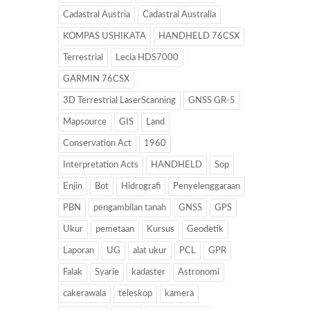
Cadastral Austria
Cadastral Australia
KOMPAS USHIKATA
HANDHELD 76CSX
Terrestrial
Lecia HDS7000
GARMIN 76CSX
3D Terrestrial LaserScanning
GNSS GR-5
Mapsource
GIS
Land
Conservation Act
1960
Interpretation Acts
HANDHELD
Sop
Enjin
Bot
Hidrografi
Penyelenggaraan
PBN
pengambilan tanah
GNSS
GPS
Ukur
pemetaan
Kursus
Geodetik
Laporan
UG
alat ukur
PCL
GPR
Falak
Syarie
kadaster
Astronomi
cakerawala
teleskop
kamera