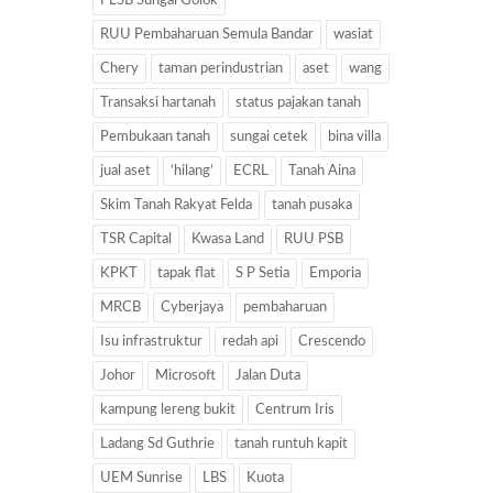
PLSB Sungai Golok
RUU Pembaharuan Semula Bandar
wasiat
Chery
taman perindustrian
aset
wang
Transaksi hartanah
status pajakan tanah
Pembukaan tanah
sungai cetek
bina villa
jual aset
‘hilang’
ECRL
Tanah Aina
Skim Tanah Rakyat Felda
tanah pusaka
TSR Capital
Kwasa Land
RUU PSB
KPKT
tapak flat
S P Setia
Emporia
MRCB
Cyberjaya
pembaharuan
Isu infrastruktur
redah api
Crescendo
Johor
Microsoft
Jalan Duta
kampung lereng bukit
Centrum Iris
Ladang Sd Guthrie
tanah runtuh kapit
UEM Sunrise
LBS
Kuota