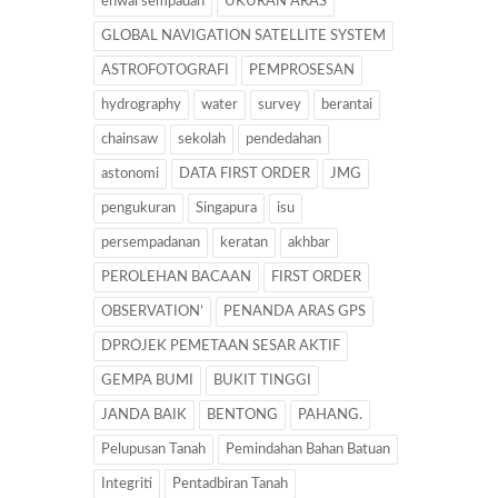
ehwal sempadan
UKURAN ARAS
GLOBAL NAVIGATION SATELLITE SYSTEM
ASTROFOTOGRAFI
PEMPROSESAN
hydrography
water
survey
berantai
chainsaw
sekolah
pendedahan
astonomi
DATA FIRST ORDER
JMG
pengukuran
Singapura
isu
persempadanan
keratan
akhbar
PEROLEHAN BACAAN
FIRST ORDER
OBSERVATION’
PENANDA ARAS GPS
DPROJEK PEMETAAN SESAR AKTIF
GEMPA BUMI
BUKIT TINGGI
JANDA BAIK
BENTONG
PAHANG.
Pelupusan Tanah
Pemindahan Bahan Batuan
Integriti
Pentadbiran Tanah