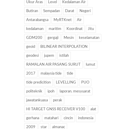
Ukur Aras
Level
Kedalaman Air
Butiran
Sempadan
Darat
Negeri
Antarabangsa
MyRTKnet
Air
kedalaman
maritim
Koordinat
Jitu
GDM200
gergaji
Mesin
keselamatan
geoid
BILINEAR INTERPOLATION
geodesi
jupem
istilah
RAMALAN AIR PASANG SURUT
lumut
2017
malaysia tide
tide
tide predicition
LEVELLING
PUO
politeknik
ipoh
laporan. mesyuarat
jawatankuasa
perak
HI TARGET GNSS RECEIVER V100
alat
gerhana
matahari
cincin
indonesia
2009
star
almanac