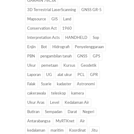
GARMIN 76CSX
3D Terrestrial LaserScanning
GNSS GR-5
Mapsource
GIS
Land
Conservation Act
1960
Interpretation Acts
HANDHELD
Sop
Enjin
Bot
Hidrografi
Penyelenggaraan
PBN
pengambilan tanah
GNSS
GPS
Ukur
pemetaan
Kursus
Geodetik
Laporan
UG
alat ukur
PCL
GPR
Falak
Syarie
kadaster
Astronomi
cakerawala
teleskop
kamera
Ukur Aras
Level
Kedalaman Air
Butiran
Sempadan
Darat
Negeri
Antarabangsa
MyRTKnet
Air
kedalaman
maritim
Koordinat
Jitu