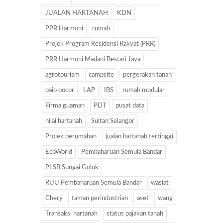
JUALAN HARTANAH
KDN
PPR Harmoni
rumah
Projek Program Residensi Rakyat (PRR)
PRR Harmoni Madani Bestari Jaya
agrotourism
campsite
pergerakan tanah
paip bocor
LAP
IBS
rumah modular
Firma guaman
PDT
pusat data
nilai hartanah
Sultan Selangor
Projek perumahan
jualan hartanah tertinggi
EcoWorld
Pembaharuan Semula Bandar
PLSB Sungai Golok
RUU Pembaharuan Semula Bandar
wasiat
Chery
taman perindustrian
aset
wang
Transaksi hartanah
status pajakan tanah