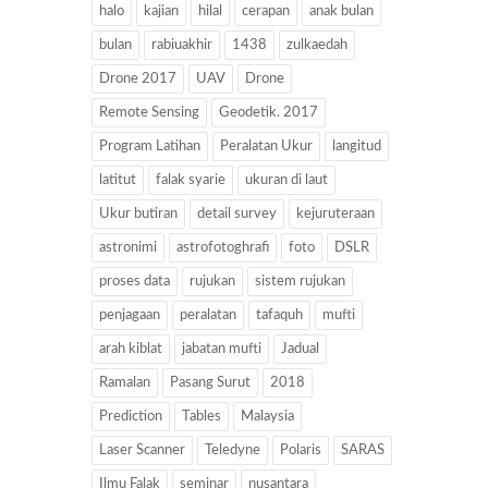
halo
kajian
hilal
cerapan
anak bulan
bulan
rabiuakhir
1438
zulkaedah
Drone 2017
UAV
Drone
Remote Sensing
Geodetik. 2017
Program Latihan
Peralatan Ukur
langitud
latitut
falak syarie
ukuran di laut
Ukur butiran
detail survey
kejuruteraan
astronimi
astrofotoghrafi
foto
DSLR
proses data
rujukan
sistem rujukan
penjagaan
peralatan
tafaquh
mufti
arah kiblat
jabatan mufti
Jadual
Ramalan
Pasang Surut
2018
Prediction
Tables
Malaysia
Laser Scanner
Teledyne
Polaris
SARAS
Ilmu Falak
seminar
nusantara