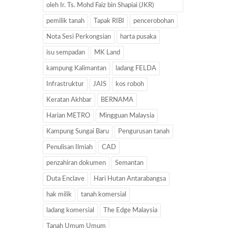
oleh Ir. Ts. Mohd Faiz bin Shapiai (JKR)
pemilik tanah
Tapak RIBI
pencerobohan
Nota Sesi Perkongsian
harta pusaka
isu sempadan
MK Land
kampung Kalimantan
ladang FELDA
Infrastruktur
JAIS
kos roboh
Keratan Akhbar
BERNAMA
Harian METRO
Mingguan Malaysia
Kampung Sungai Baru
Pengurusan tanah
Penulisan Ilmiah
CAD
penzahiran dokumen
Semantan
Duta Enclave
Hari Hutan Antarabangsa
hak milik
tanah komersial
ladang komersial
The Edge Malaysia
Tanah Umum Umum