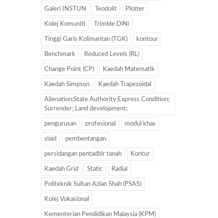
Galeri INSTUN
Teodolit
Plotter
Kolej Komuniti
Trimble DiNi
Tinggi Garis Kolimantan (TGK)
kontour
Benchmark
Reduced Levels (RL)
Change Point (CP)
Kaedah Matematik
Kaedah Simpson
Kaedah Trapezoidal
Alienation;State Authority;Express Condition;
Surrender; Land development;
pengurusan
profesional
modul khas
slaid
pembentangan
persidangan pentadbir tanah
Kontur
Kaedah Grid
Static
Radial
Politeknik Sultan Azlan Shah (PSAS)
Kolej Vokasional
Kementerian Pendidikan Malaysia (KPM)