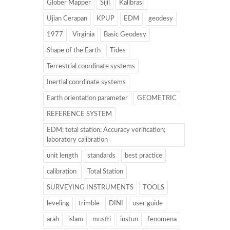
Glober Mapper
Sijil
Kalibrasi
Ujian Cerapan
KPUP
EDM
geodesy
1977
Virginia
Basic Geodesy
Shape of the Earth
Tides
Terrestrial coordinate systems
Inertial coordinate systems
Earth orientation parameter
GEOMETRIC
REFERENCE SYSTEM
EDM; total station; Accuracy verification;
laboratory calibration
unit length
standards
best practice
calibration
Total Station
SURVEYING INSTRUMENTS
TOOLS
leveling
trimble
DINI
user guide
arah
islam
musfti
instun
fenomena