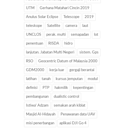
UTM
Gerhana Matahari Cincin 2019
Anulus Solar Eclipse
Telescope
2019
teleskope
Satellite
camera
laut
UNCLOS
perak. mufti
semapadan
lot
penentuan
RISDA
hidro
lanjutan. Jabatan Mufti Negeri
sistem. Gps
RSO
Geocentric Datum of Malaysia 2000
GDM2000
kerja luar
gergaji berantai
latihan
tanah
kursus jemputan
modul
definisi
PTP
hakmilik
kepentingan
pembangunan
dualistic control
Istiwa' Adzam
semakan arah kiblat
Masjid Al-Hidayah
Penawanan data UAV
misi penerbangan
aplikasi DJI Go 4