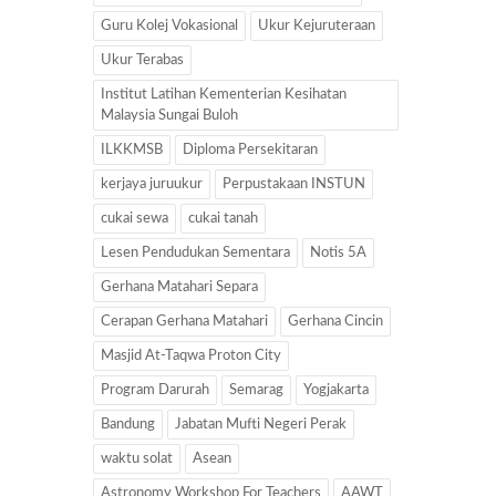
Guru Kolej Vokasional
Ukur Kejuruteraan
Ukur Terabas
Institut Latihan Kementerian Kesihatan
Malaysia Sungai Buloh
ILKKMSB
Diploma Persekitaran
kerjaya juruukur
Perpustakaan INSTUN
cukai sewa
cukai tanah
Lesen Pendudukan Sementara
Notis 5A
Gerhana Matahari Separa
Cerapan Gerhana Matahari
Gerhana Cincin
Masjid At-Taqwa Proton City
Program Darurah
Semarag
Yogjakarta
Bandung
Jabatan Mufti Negeri Perak
waktu solat
Asean
Astronomy Workshop For Teachers
AAWT