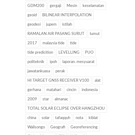
GDM200
gergaji
Mesin
keselamatan
geoid
BILINEAR INTERPOLATION
geodesi
jupem
istilah
RAMALAN AIR PASANG SURUT
lumut
2017
malaysia tide
tide
tide predicition
LEVELLING
PUO
politeknik
ipoh
laporan. mesyuarat
jawatankuasa
perak
HI TARGET GNSS RECEIVER V100
alat
gerhana
matahari
cincin
indonesia
2009
star
almanac
TOTAL SOLAR ECLIPSE OVER HANGZHOU
china
solar
tafaqquh
nota
kiblat
Walisongo
Geografi
Georeferencing