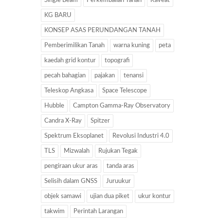
Single Beam
Perkembalian Tanah
Kaveat
KG BARU
KONSEP ASAS PERUNDANGAN TANAH
Pemberimilikan Tanah
warna kuning
peta
kaedah grid kontur
topografi
pecah bahagian
pajakan
tenansi
Teleskop Angkasa
Space Telescope
Hubble
Campton Gamma-Ray Observatory
Candra X-Ray
Spitzer
Spektrum Eksoplanet
Revolusi Industri 4.0
TLS
Mizwalah
Rujukan Tegak
pengiraan ukur aras
tanda aras
Selisih dalam GNSS
Juruukur
objek samawi
ujian dua piket
ukur kontur
takwim
Perintah Larangan