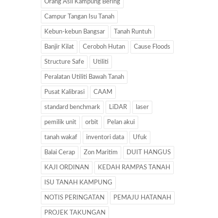
Orang Asli Kampung Bering
Campur Tangan Isu Tanah
Kebun-kebun Bangsar
Tanah Runtuh
Banjir Kilat
Ceroboh Hutan
Cause Floods
Structure Safe
Utiliti
Peralatan Utiliti Bawah Tanah
Pusat Kalibrasi
CAAM
standard benchmark
LiDAR
laser
pemilik unit
orbit
Pelan akui
tanah wakaf
inventori data
Ufuk
Balai Cerap
Zon Maritim
DUIT HANGUS
KAJI ORDINAN
KEDAH RAMPAS TANAH
ISU TANAH KAMPUNG
NOTIS PERINGATAN
PEMAJU HATANAH
PROJEK TAKUNGAN