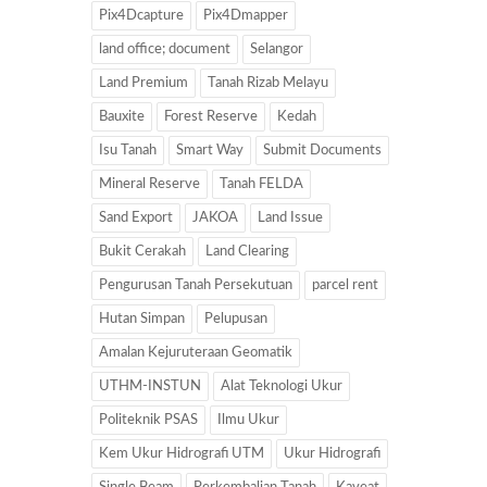
Pix4Dcapture
Pix4Dmapper
land office; document
Selangor
Land Premium
Tanah Rizab Melayu
Bauxite
Forest Reserve
Kedah
Isu Tanah
Smart Way
Submit Documents
Mineral Reserve
Tanah FELDA
Sand Export
JAKOA
Land Issue
Bukit Cerakah
Land Clearing
Pengurusan Tanah Persekutuan
parcel rent
Hutan Simpan
Pelupusan
Amalan Kejuruteraan Geomatik
UTHM-INSTUN
Alat Teknologi Ukur
Politeknik PSAS
Ilmu Ukur
Kem Ukur Hidrografi UTM
Ukur Hidrografi