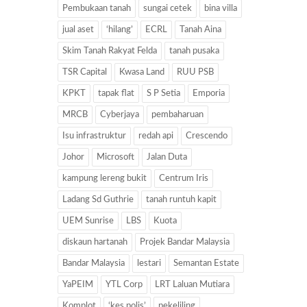
Pembukaan tanah
sungai cetek
bina villa
jual aset
‘hilang’
ECRL
Tanah Aina
Skim Tanah Rakyat Felda
tanah pusaka
TSR Capital
Kwasa Land
RUU PSB
KPKT
tapak flat
S P Setia
Emporia
MRCB
Cyberjaya
pembaharuan
Isu infrastruktur
redah api
Crescendo
Johor
Microsoft
Jalan Duta
kampung lereng bukit
Centrum Iris
Ladang Sd Guthrie
tanah runtuh kapit
UEM Sunrise
LBS
Kuota
diskaun hartanah
Projek Bandar Malaysia
Bandar Malaysia
lestari
Semantan Estate
YaPEIM
YTL Corp
LRT Laluan Mutiara
Komplot
‘kes polis’
pekeliling