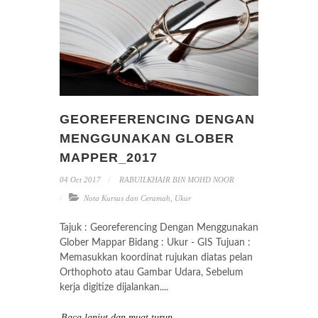
GEOREFERENCING DENGAN
MENGGUNAKAN GLOBER
MAPPER_2017
04 Oct 2017
RABUILKHAIR BIN MOHD NOOR
Nota Kursus dan Ceramah
,
Ukur
Tajuk : Georeferencing Dengan Menggunakan
Glober Mappar Bidang : Ukur - GIS Tujuan :
Memasukkan koordinat rujukan diatas pelan
Orthophoto atau Gambar Udara, Sebelum
kerja digitize dijalankan....
Baca lanjut dan muat turun