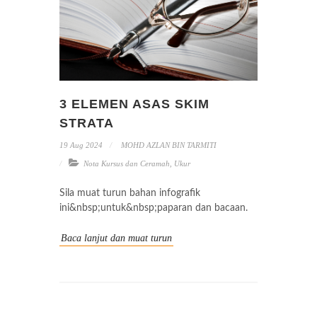
3 ELEMEN ASAS SKIM
STRATA
19 Aug 2024
MOHD AZLAN BIN TARMITI
Nota Kursus dan Ceramah
,
Ukur
Sila muat turun bahan infografik
ini&nbsp;untuk&nbsp;paparan dan bacaan.
Baca lanjut dan muat turun