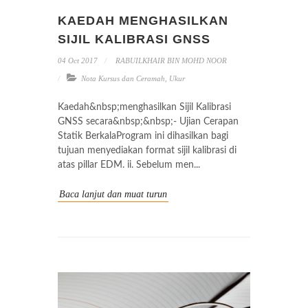
KAEDAH MENGHASILKAN
SIJIL KALIBRASI GNSS
04 Oct 2017
RABUILKHAIR BIN MOHD NOOR
Nota Kursus dan Ceramah
,
Ukur
Kaedah&nbsp;menghasilkan Sijil Kalibrasi
GNSS secara&nbsp;&nbsp;- Ujian Cerapan
Statik BerkalaProgram ini dihasilkan bagi
tujuan menyediakan format sijil kalibrasi di
atas pillar EDM. ii. Sebelum men...
Baca lanjut dan muat turun