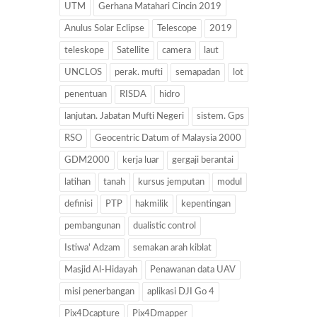
UTM
Gerhana Matahari Cincin 2019
Anulus Solar Eclipse
Telescope
2019
teleskope
Satellite
camera
laut
UNCLOS
perak. mufti
semapadan
lot
penentuan
RISDA
hidro
lanjutan. Jabatan Mufti Negeri
sistem. Gps
RSO
Geocentric Datum of Malaysia 2000
GDM2000
kerja luar
gergaji berantai
latihan
tanah
kursus jemputan
modul
definisi
PTP
hakmilik
kepentingan
pembangunan
dualistic control
Istiwa' Adzam
semakan arah kiblat
Masjid Al-Hidayah
Penawanan data UAV
misi penerbangan
aplikasi DJI Go 4
Pix4Dcapture
Pix4Dmapper