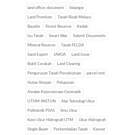
land office; document
Selangor
Land Premium
Tanah Rizab Melayu
Bauxite
Forest Reserve
Kedah
Isu Tanah
Smart Way
Submit Documents
Mineral Reserve
Tanah FELDA
Sand Export
JAKOA
Land Issue
Bukit Cerakah
Land Clearing
Pengurusan Tanah Persekutuan
parcel rent
Hutan Simpan
Pelupusan
Amalan Kejuruteraan Geomatik
UTHM-INSTUN
Alat Teknologi Ukur
Politeknik PSAS
Ilmu Ukur
Kem Ukur Hidrografi UTM
Ukur Hidrografi
Single Beam
Perkembalian Tanah
Kaveat