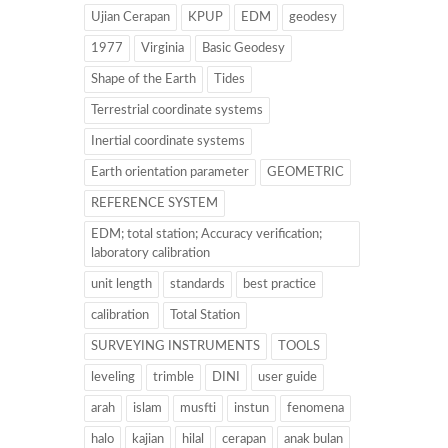
Ujian Cerapan
KPUP
EDM
geodesy
1977
Virginia
Basic Geodesy
Shape of the Earth
Tides
Terrestrial coordinate systems
Inertial coordinate systems
Earth orientation parameter
GEOMETRIC
REFERENCE SYSTEM
EDM; total station; Accuracy verification;
laboratory calibration
unit length
standards
best practice
calibration
Total Station
SURVEYING INSTRUMENTS
TOOLS
leveling
trimble
DINI
user guide
arah
islam
musfti
instun
fenomena
halo
kajian
hilal
cerapan
anak bulan