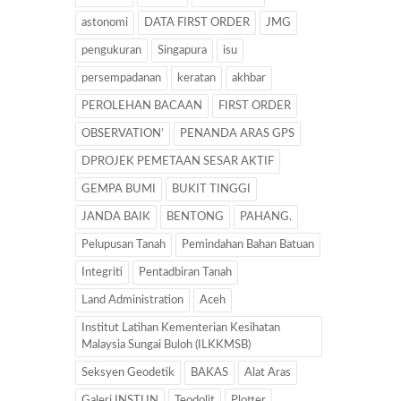
astonomi
DATA FIRST ORDER
JMG
pengukuran
Singapura
isu
persempadanan
keratan
akhbar
PEROLEHAN BACAAN
FIRST ORDER
OBSERVATION’
PENANDA ARAS GPS
DPROJEK PEMETAAN SESAR AKTIF
GEMPA BUMI
BUKIT TINGGI
JANDA BAIK
BENTONG
PAHANG.
Pelupusan Tanah
Pemindahan Bahan Batuan
Integriti
Pentadbiran Tanah
Land Administration
Aceh
Institut Latihan Kementerian Kesihatan
Malaysia Sungai Buloh (ILKKMSB)
Seksyen Geodetik
BAKAS
Alat Aras
Galeri INSTUN
Teodolit
Plotter