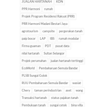
JUALAN HARTANAH
KDN
PPR Harmoni
rumah
Projek Program Residensi Rakyat (PRR)
PRR Harmoni Madani Bestari Jaya
agrotourism
campsite
pergerakan tanah
paip bocor
LAP
IBS
rumah modular
Firma guaman
PDT
pusat data
nilai hartanah
Sultan Selangor
Projek perumahan
jualan hartanah tertinggi
EcoWorld
Pembaharuan Semula Bandar
PLSB Sungai Golok
RUU Pembaharuan Semula Bandar
wasiat
Chery
taman perindustrian
aset
wang
Transaksi hartanah
status pajakan tanah
Pembukaan tanah
sungai cetek
bina villa