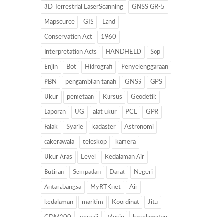
3D Terrestrial LaserScanning
GNSS GR-5
Mapsource
GIS
Land
Conservation Act
1960
Interpretation Acts
HANDHELD
Sop
Enjin
Bot
Hidrografi
Penyelenggaraan
PBN
pengambilan tanah
GNSS
GPS
Ukur
pemetaan
Kursus
Geodetik
Laporan
UG
alat ukur
PCL
GPR
Falak
Syarie
kadaster
Astronomi
cakerawala
teleskop
kamera
Ukur Aras
Level
Kedalaman Air
Butiran
Sempadan
Darat
Negeri
Antarabangsa
MyRTKnet
Air
kedalaman
maritim
Koordinat
Jitu