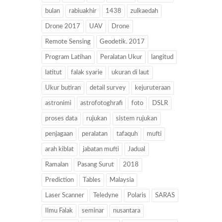
bulan
rabiuakhir
1438
zulkaedah
Drone 2017
UAV
Drone
Remote Sensing
Geodetik. 2017
Program Latihan
Peralatan Ukur
langitud
latitut
falak syarie
ukuran di laut
Ukur butiran
detail survey
kejuruteraan
astronimi
astrofotoghrafi
foto
DSLR
proses data
rujukan
sistem rujukan
penjagaan
peralatan
tafaquh
mufti
arah kiblat
jabatan mufti
Jadual
Ramalan
Pasang Surut
2018
Prediction
Tables
Malaysia
Laser Scanner
Teledyne
Polaris
SARAS
Ilmu Falak
seminar
nusantara