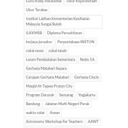
Guru Kolej Vokasional
Ukur Kejuruteraan
Ukur Terabas
Institut Latihan Kementerian Kesihatan
Malaysia Sungai Buloh
ILKKMSB
Diploma Persekitaran
kerjaya juruukur
Perpustakaan INSTUN
cukai sewa
cukai tanah
Lesen Pendudukan Sementara
Notis 5A
Gerhana Matahari Separa
Cerapan Gerhana Matahari
Gerhana Cincin
Masjid At-Taqwa Proton City
Program Darurah
Semarag
Yogjakarta
Bandung
Jabatan Mufti Negeri Perak
waktu solat
Asean
Astronomy Workshop For Teachers
AAWT