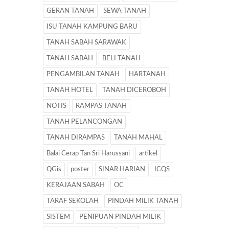
GERAN TANAH
SEWA TANAH
ISU TANAH KAMPUNG BARU
TANAH SABAH SARAWAK
TANAH SABAH
BELI TANAH
PENGAMBILAN TANAH
HARTANAH
TANAH HOTEL
TANAH DICEROBOH
NOTIS
RAMPAS TANAH
TANAH PELANCONGAN
TANAH DIRAMPAS
TANAH MAHAL
Balai Cerap Tan Sri Harussani
artikel
QGis
poster
SINAR HARIAN
ICQS
KERAJAAN SABAH
OC
TARAF SEKOLAH
PINDAH MILIK TANAH
SISTEM
PENIPUAN PINDAH MILIK