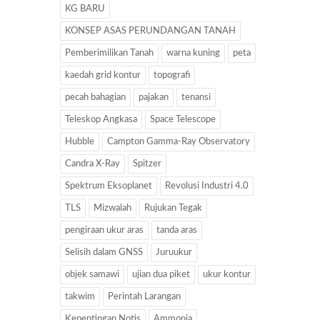
KG BARU
KONSEP ASAS PERUNDANGAN TANAH
Pemberimilikan Tanah
warna kuning
peta
kaedah grid kontur
topografi
pecah bahagian
pajakan
tenansi
Teleskop Angkasa
Space Telescope
Hubble
Campton Gamma-Ray Observatory
Candra X-Ray
Spitzer
Spektrum Eksoplanet
Revolusi Industri 4.0
TLS
Mizwalah
Rujukan Tegak
pengiraan ukur aras
tanda aras
Selisih dalam GNSS
Juruukur
objek samawi
ujian dua piket
ukur kontur
takwim
Perintah Larangan
Kepentingan Notis
Ammonia