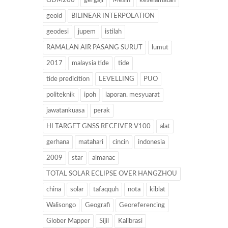
GDM200
gergaji
Mesin
keselamatan
geoid
BILINEAR INTERPOLATION
geodesi
jupem
istilah
RAMALAN AIR PASANG SURUT
lumut
2017
malaysia tide
tide
tide predicition
LEVELLING
PUO
politeknik
ipoh
laporan. mesyuarat
jawatankuasa
perak
HI TARGET GNSS RECEIVER V100
alat
gerhana
matahari
cincin
indonesia
2009
star
almanac
TOTAL SOLAR ECLIPSE OVER HANGZHOU
china
solar
tafaqquh
nota
kiblat
Walisongo
Geografi
Georeferencing
Glober Mapper
Sijil
Kalibrasi