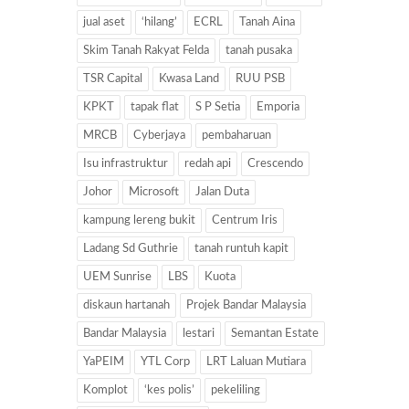
jual aset
‘hilang’
ECRL
Tanah Aina
Skim Tanah Rakyat Felda
tanah pusaka
TSR Capital
Kwasa Land
RUU PSB
KPKT
tapak flat
S P Setia
Emporia
MRCB
Cyberjaya
pembaharuan
Isu infrastruktur
redah api
Crescendo
Johor
Microsoft
Jalan Duta
kampung lereng bukit
Centrum Iris
Ladang Sd Guthrie
tanah runtuh kapit
UEM Sunrise
LBS
Kuota
diskaun hartanah
Projek Bandar Malaysia
Bandar Malaysia
lestari
Semantan Estate
YaPEIM
YTL Corp
LRT Laluan Mutiara
Komplot
‘kes polis’
pekeliling