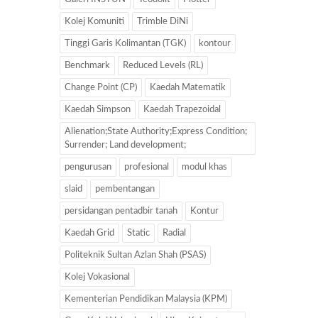
Kolej Komuniti
Trimble DiNi
Tinggi Garis Kolimantan (TGK)
kontour
Benchmark
Reduced Levels (RL)
Change Point (CP)
Kaedah Matematik
Kaedah Simpson
Kaedah Trapezoidal
Alienation;State Authority;Express Condition;
Surrender; Land development;
pengurusan
profesional
modul khas
slaid
pembentangan
persidangan pentadbir tanah
Kontur
Kaedah Grid
Static
Radial
Politeknik Sultan Azlan Shah (PSAS)
Kolej Vokasional
Kementerian Pendidikan Malaysia (KPM)