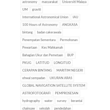
astronomy
masyarakat
Universiti Malaya
UM
graviti
International Astronomical Union
IAU
100 Hours of Astronomy
ANGKASA
bintang
badan cakerawala
Penempatan Sementara
Permohonan
Pewartaan
Kes Mahkamah
Bahagian Ukur dan Pemetaan
BUP
PKUG
LATITUD
LONGITUD
CERAPAN BINTANG
MARITIM NEGERI
ehwal sempadan
UKURAN ARAS
GLOBAL NAVIGATION SATELLITE SYSTEM
ASTROFOTOGRAFI
PEMPROSESAN
hydrography
water
survey
berantai
chainsaw
sekolah
pendedahan