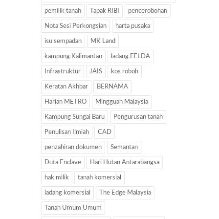
pemilik tanah
Tapak RIBI
pencerobohan
Nota Sesi Perkongsian
harta pusaka
isu sempadan
MK Land
kampung Kalimantan
ladang FELDA
Infrastruktur
JAIS
kos roboh
Keratan Akhbar
BERNAMA
Harian METRO
Mingguan Malaysia
Kampung Sungai Baru
Pengurusan tanah
Penulisan Ilmiah
CAD
penzahiran dokumen
Semantan
Duta Enclave
Hari Hutan Antarabangsa
hak milik
tanah komersial
ladang komersial
The Edge Malaysia
Tanah Umum Umum