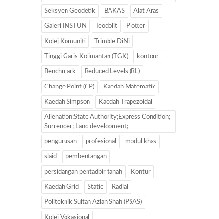
Seksyen Geodetik
BAKAS
Alat Aras
Galeri INSTUN
Teodolit
Plotter
Kolej Komuniti
Trimble DiNi
Tinggi Garis Kolimantan (TGK)
kontour
Benchmark
Reduced Levels (RL)
Change Point (CP)
Kaedah Matematik
Kaedah Simpson
Kaedah Trapezoidal
Alienation;State Authority;Express Condition;
Surrender; Land development;
pengurusan
profesional
modul khas
slaid
pembentangan
persidangan pentadbir tanah
Kontur
Kaedah Grid
Static
Radial
Politeknik Sultan Azlan Shah (PSAS)
Kolej Vokasional