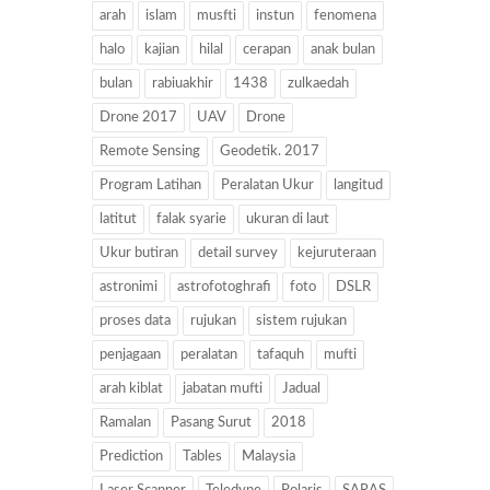
arah
islam
musfti
instun
fenomena
halo
kajian
hilal
cerapan
anak bulan
bulan
rabiuakhir
1438
zulkaedah
Drone 2017
UAV
Drone
Remote Sensing
Geodetik. 2017
Program Latihan
Peralatan Ukur
langitud
latitut
falak syarie
ukuran di laut
Ukur butiran
detail survey
kejuruteraan
astronimi
astrofotoghrafi
foto
DSLR
proses data
rujukan
sistem rujukan
penjagaan
peralatan
tafaquh
mufti
arah kiblat
jabatan mufti
Jadual
Ramalan
Pasang Surut
2018
Prediction
Tables
Malaysia