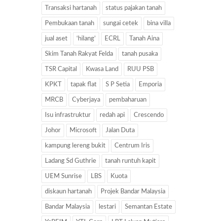
Transaksi hartanah
status pajakan tanah
Pembukaan tanah
sungai cetek
bina villa
jual aset
‘hilang’
ECRL
Tanah Aina
Skim Tanah Rakyat Felda
tanah pusaka
TSR Capital
Kwasa Land
RUU PSB
KPKT
tapak flat
S P Setia
Emporia
MRCB
Cyberjaya
pembaharuan
Isu infrastruktur
redah api
Crescendo
Johor
Microsoft
Jalan Duta
kampung lereng bukit
Centrum Iris
Ladang Sd Guthrie
tanah runtuh kapit
UEM Sunrise
LBS
Kuota
diskaun hartanah
Projek Bandar Malaysia
Bandar Malaysia
lestari
Semantan Estate