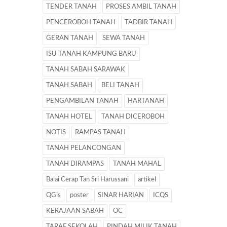
TENDER TANAH
PROSES AMBIL TANAH
PENCEROBOH TANAH
TADBIR TANAH
GERAN TANAH
SEWA TANAH
ISU TANAH KAMPUNG BARU
TANAH SABAH SARAWAK
TANAH SABAH
BELI TANAH
PENGAMBILAN TANAH
HARTANAH
TANAH HOTEL
TANAH DICEROBOH
NOTIS
RAMPAS TANAH
TANAH PELANCONGAN
TANAH DIRAMPAS
TANAH MAHAL
Balai Cerap Tan Sri Harussani
artikel
QGis
poster
SINAR HARIAN
ICQS
KERAJAAN SABAH
OC
TARAF SEKOLAH
PINDAH MILIK TANAH