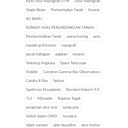
Kem Ukur Hidrografi UTM
Ukur Hidrografi
Single Beam
Perkembalian Tanah
Kaveat
KG BARU
KONSEP ASAS PERUNDANGAN TANAH
Pemberimilikan Tanah
warna kuning
peta
kaedah grid kontur
topografi
pecah bahagian
pajakan
tenansi
Teleskop Angkasa
Space Telescope
Hubble
Campton Gamma-Ray Observatory
Candra X-Ray
Spitzer
Spektrum Eksoplanet
Revolusi Industri 4.0
TLS
Mizwalah
Rujukan Tegak
pengiraan ukur aras
tanda aras
Selisih dalam GNSS
Juruukur
objek samawi
ujian dua piket
ukur kontur