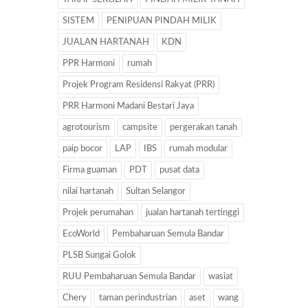
SISTEM
PENIPUAN PINDAH MILIK
JUALAN HARTANAH
KDN
PPR Harmoni
rumah
Projek Program Residensi Rakyat (PRR)
PRR Harmoni Madani Bestari Jaya
agrotourism
campsite
pergerakan tanah
paip bocor
LAP
IBS
rumah modular
Firma guaman
PDT
pusat data
nilai hartanah
Sultan Selangor
Projek perumahan
jualan hartanah tertinggi
EcoWorld
Pembaharuan Semula Bandar
PLSB Sungai Golok
RUU Pembaharuan Semula Bandar
wasiat
Chery
taman perindustrian
aset
wang