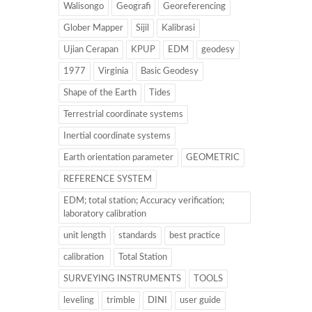
Walisongo
Geografi
Georeferencing
Glober Mapper
Sijil
Kalibrasi
Ujian Cerapan
KPUP
EDM
geodesy
1977
Virginia
Basic Geodesy
Shape of the Earth
Tides
Terrestrial coordinate systems
Inertial coordinate systems
Earth orientation parameter
GEOMETRIC
REFERENCE SYSTEM
EDM; total station; Accuracy verification;
laboratory calibration
unit length
standards
best practice
calibration
Total Station
SURVEYING INSTRUMENTS
TOOLS
leveling
trimble
DINI
user guide