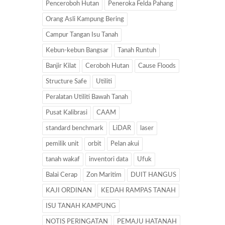
Penceroboh Hutan
Peneroka Felda Pahang
Orang Asli Kampung Bering
Campur Tangan Isu Tanah
Kebun-kebun Bangsar
Tanah Runtuh
Banjir Kilat
Ceroboh Hutan
Cause Floods
Structure Safe
Utiliti
Peralatan Utiliti Bawah Tanah
Pusat Kalibrasi
CAAM
standard benchmark
LiDAR
laser
pemilik unit
orbit
Pelan akui
tanah wakaf
inventori data
Ufuk
Balai Cerap
Zon Maritim
DUIT HANGUS
KAJI ORDINAN
KEDAH RAMPAS TANAH
ISU TANAH KAMPUNG
NOTIS PERINGATAN
PEMAJU HATANAH