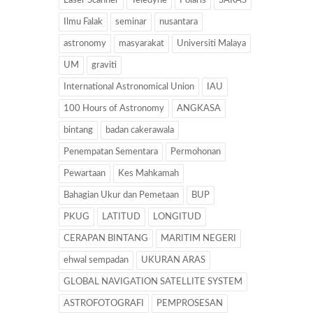
Laser Scanner
Teledyne
Polaris
SARAS
Ilmu Falak
seminar
nusantara
astronomy
masyarakat
Universiti Malaya
UM
graviti
International Astronomical Union
IAU
100 Hours of Astronomy
ANGKASA
bintang
badan cakerawala
Penempatan Sementara
Permohonan
Pewartaan
Kes Mahkamah
Bahagian Ukur dan Pemetaan
BUP
PKUG
LATITUD
LONGITUD
CERAPAN BINTANG
MARITIM NEGERI
ehwal sempadan
UKURAN ARAS
GLOBAL NAVIGATION SATELLITE SYSTEM
ASTROFOTOGRAFI
PEMPROSESAN