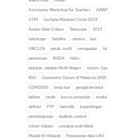
waktu solat
Asean
Astronomy Workshop For Teachers
AAWT
UTM
Gerhana Matahari Cincin 2019
Anulus Solar Eclipse
Telescope
2019
teleskope
Satellite
camera
laut
UNCLOS
perak. mufti
semapadan
lot
penentuan
RISDA
hidro
lanjutan. Jabatan Mufti Negeri
sistem. Gps
RSO
Geocentric Datum of Malaysia 2000
GDM2000
kerja luar
gergaji berantai
latihan
tanah
kursus jemputan
modul
definisi
PTP
hakmilik
kepentingan
pembangunan
dualistic control
Istiwa' Adzam
semakan arah kiblat
Masjid Al-Hidayah
Penawanan data UAV