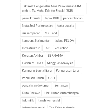
Taklimat Pengenalan Asas Pelaksanaan BIM
oleh Ir. Ts. Mohd Faiz bin Shapiai (JKR)
pemilik tanah
Tapak RIBI
pencerobohan
Nota Sesi Perkongsian
harta pusaka
isu sempadan
MK Land
kampung Kalimantan
ladang FELDA
Infrastruktur
JAIS
kos roboh
Keratan Akhbar
BERNAMA
Harian METRO
Mingguan Malaysia
Kampung Sungai Baru
Pengurusan tanah
Penulisan Ilmiah
CAD
penzahiran dokumen
Semantan
Duta Enclave
Hari Hutan Antarabangsa
hak milik
tanah komersial