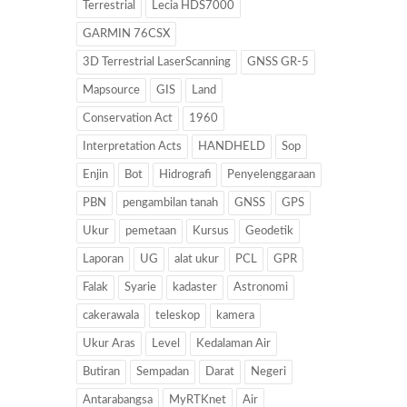
Terrestrial
Lecia HDS7000
GARMIN 76CSX
3D Terrestrial LaserScanning
GNSS GR-5
Mapsource
GIS
Land
Conservation Act
1960
Interpretation Acts
HANDHELD
Sop
Enjin
Bot
Hidrografi
Penyelenggaraan
PBN
pengambilan tanah
GNSS
GPS
Ukur
pemetaan
Kursus
Geodetik
Laporan
UG
alat ukur
PCL
GPR
Falak
Syarie
kadaster
Astronomi
cakerawala
teleskop
kamera
Ukur Aras
Level
Kedalaman Air
Butiran
Sempadan
Darat
Negeri
Antarabangsa
MyRTKnet
Air