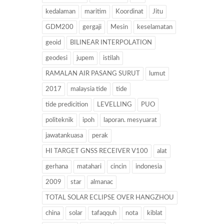
kedalaman
maritim
Koordinat
Jitu
GDM200
gergaji
Mesin
keselamatan
geoid
BILINEAR INTERPOLATION
geodesi
jupem
istilah
RAMALAN AIR PASANG SURUT
lumut
2017
malaysia tide
tide
tide predicition
LEVELLING
PUO
politeknik
ipoh
laporan. mesyuarat
jawatankuasa
perak
HI TARGET GNSS RECEIVER V100
alat
gerhana
matahari
cincin
indonesia
2009
star
almanac
TOTAL SOLAR ECLIPSE OVER HANGZHOU
china
solar
tafaqquh
nota
kiblat