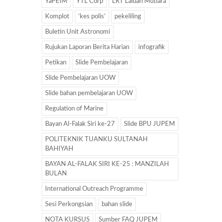
YaPEIM
YTL Corp
LRT Laluan Mutiara
Komplot
‘kes polis’
pekeliling
Buletin Unit Astronomi
Rujukan Laporan Berita Harian
infografik
Petikan
Slide Pembelajaran
Slide Pembelajaran UOW
Slide bahan pembelajaran UOW
Regulation of Marine
Bayan Al-Falak Siri ke-27
Slide BPU JUPEM
POLITEKNIK TUANKU SULTANAH
BAHIYAH
BAYAN AL-FALAK SIRI KE-25 : MANZILAH
BULAN
International Outreach Programme
Sesi Perkongsian
bahan slide
NOTA KURSUS
Sumber FAQ JUPEM