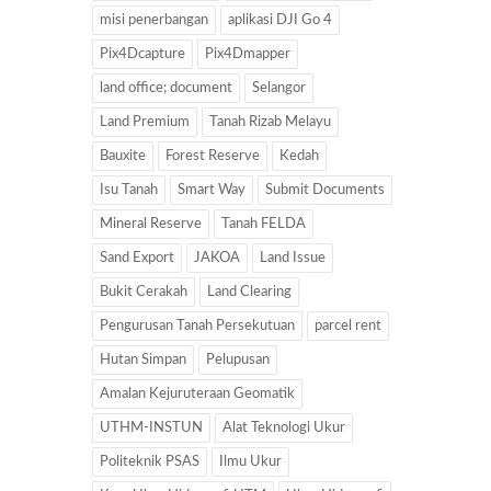
misi penerbangan
aplikasi DJI Go 4
Pix4Dcapture
Pix4Dmapper
land office; document
Selangor
Land Premium
Tanah Rizab Melayu
Bauxite
Forest Reserve
Kedah
Isu Tanah
Smart Way
Submit Documents
Mineral Reserve
Tanah FELDA
Sand Export
JAKOA
Land Issue
Bukit Cerakah
Land Clearing
Pengurusan Tanah Persekutuan
parcel rent
Hutan Simpan
Pelupusan
Amalan Kejuruteraan Geomatik
UTHM-INSTUN
Alat Teknologi Ukur
Politeknik PSAS
Ilmu Ukur