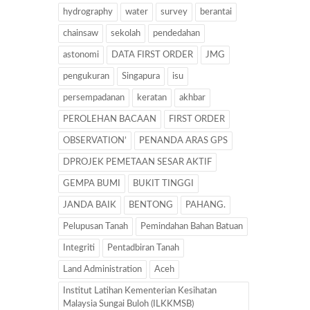
hydrography
water
survey
berantai
chainsaw
sekolah
pendedahan
astonomi
DATA FIRST ORDER
JMG
pengukuran
Singapura
isu
persempadanan
keratan
akhbar
PEROLEHAN BACAAN
FIRST ORDER
OBSERVATION’
PENANDA ARAS GPS
DPROJEK PEMETAAN SESAR AKTIF
GEMPA BUMI
BUKIT TINGGI
JANDA BAIK
BENTONG
PAHANG.
Pelupusan Tanah
Pemindahan Bahan Batuan
Integriti
Pentadbiran Tanah
Land Administration
Aceh
Institut Latihan Kementerian Kesihatan
Malaysia Sungai Buloh (ILKKMSB)