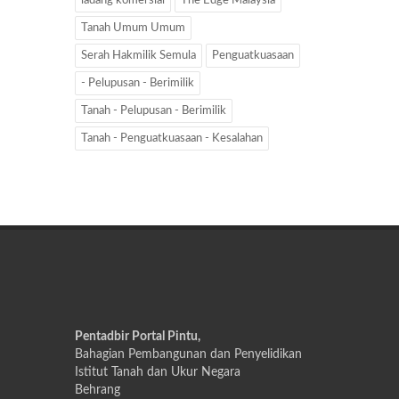
ladang komersial
The Edge Malaysia
Tanah Umum Umum
Serah Hakmilik Semula
Penguatkuasaan
- Pelupusan - Berimilik
Tanah - Pelupusan - Berimilik
Tanah - Penguatkuasaan - Kesalahan
Pentadbir Portal Pintu,
Bahagian Pembangunan dan Penyelidikan
Istitut Tanah dan Ukur Negara
Behrang