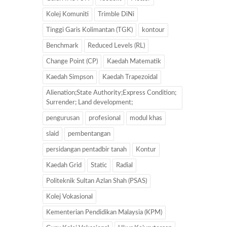
Kolej Komuniti
Trimble DiNi
Tinggi Garis Kolimantan (TGK)
kontour
Benchmark
Reduced Levels (RL)
Change Point (CP)
Kaedah Matematik
Kaedah Simpson
Kaedah Trapezoidal
Alienation;State Authority;Express Condition;
Surrender; Land development;
pengurusan
profesional
modul khas
slaid
pembentangan
persidangan pentadbir tanah
Kontur
Kaedah Grid
Static
Radial
Politeknik Sultan Azlan Shah (PSAS)
Kolej Vokasional
Kementerian Pendidikan Malaysia (KPM)