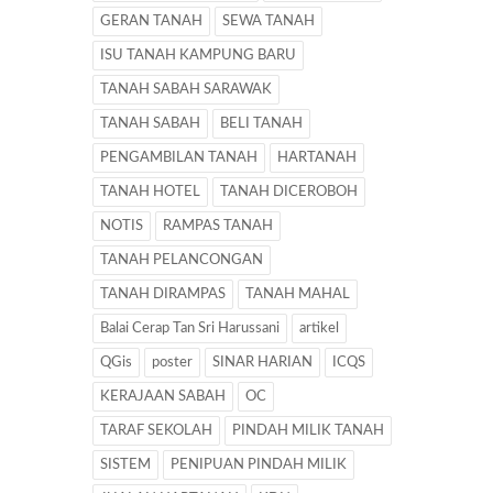
GERAN TANAH
SEWA TANAH
ISU TANAH KAMPUNG BARU
TANAH SABAH SARAWAK
TANAH SABAH
BELI TANAH
PENGAMBILAN TANAH
HARTANAH
TANAH HOTEL
TANAH DICEROBOH
NOTIS
RAMPAS TANAH
TANAH PELANCONGAN
TANAH DIRAMPAS
TANAH MAHAL
Balai Cerap Tan Sri Harussani
artikel
QGis
poster
SINAR HARIAN
ICQS
KERAJAAN SABAH
OC
TARAF SEKOLAH
PINDAH MILIK TANAH
SISTEM
PENIPUAN PINDAH MILIK