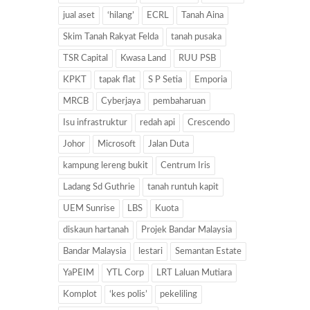
jual aset
‘hilang’
ECRL
Tanah Aina
Skim Tanah Rakyat Felda
tanah pusaka
TSR Capital
Kwasa Land
RUU PSB
KPKT
tapak flat
S P Setia
Emporia
MRCB
Cyberjaya
pembaharuan
Isu infrastruktur
redah api
Crescendo
Johor
Microsoft
Jalan Duta
kampung lereng bukit
Centrum Iris
Ladang Sd Guthrie
tanah runtuh kapit
UEM Sunrise
LBS
Kuota
diskaun hartanah
Projek Bandar Malaysia
Bandar Malaysia
lestari
Semantan Estate
YaPEIM
YTL Corp
LRT Laluan Mutiara
Komplot
‘kes polis’
pekeliling