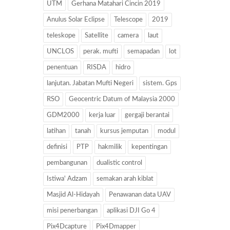
UTM
Gerhana Matahari Cincin 2019
Anulus Solar Eclipse
Telescope
2019
teleskope
Satellite
camera
laut
UNCLOS
perak. mufti
semapadan
lot
penentuan
RISDA
hidro
lanjutan. Jabatan Mufti Negeri
sistem. Gps
RSO
Geocentric Datum of Malaysia 2000
GDM2000
kerja luar
gergaji berantai
latihan
tanah
kursus jemputan
modul
definisi
PTP
hakmilik
kepentingan
pembangunan
dualistic control
Istiwa' Adzam
semakan arah kiblat
Masjid Al-Hidayah
Penawanan data UAV
misi penerbangan
aplikasi DJI Go 4
Pix4Dcapture
Pix4Dmapper