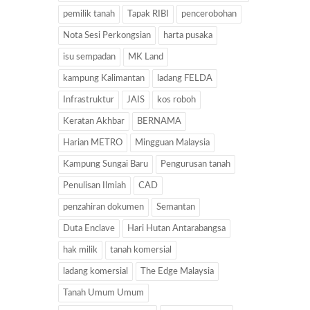
pemilik tanah
Tapak RIBI
pencerobohan
Nota Sesi Perkongsian
harta pusaka
isu sempadan
MK Land
kampung Kalimantan
ladang FELDA
Infrastruktur
JAIS
kos roboh
Keratan Akhbar
BERNAMA
Harian METRO
Mingguan Malaysia
Kampung Sungai Baru
Pengurusan tanah
Penulisan Ilmiah
CAD
penzahiran dokumen
Semantan
Duta Enclave
Hari Hutan Antarabangsa
hak milik
tanah komersial
ladang komersial
The Edge Malaysia
Tanah Umum Umum