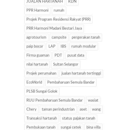
JUALAN HARTANAH
KDN
PPR Harmoni
rumah
Projek Program Residensi Rakyat (PRR)
PRR Harmoni Madani Bestari Jaya
agrotourism
campsite
pergerakan tanah
paip bocor
LAP
IBS
rumah modular
Firma guaman
PDT
pusat data
nilai hartanah
Sultan Selangor
Projek perumahan
jualan hartanah tertinggi
EcoWorld
Pembaharuan Semula Bandar
PLSB Sungai Golok
RUU Pembaharuan Semula Bandar
wasiat
Chery
taman perindustrian
aset
wang
Transaksi hartanah
status pajakan tanah
Pembukaan tanah
sungai cetek
bina villa