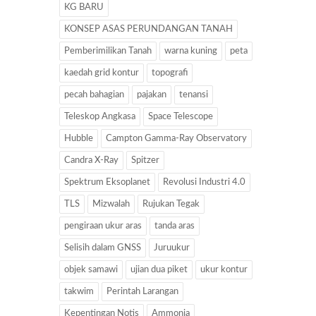
KG BARU
KONSEP ASAS PERUNDANGAN TANAH
Pemberimilikan Tanah
warna kuning
peta
kaedah grid kontur
topografi
pecah bahagian
pajakan
tenansi
Teleskop Angkasa
Space Telescope
Hubble
Campton Gamma-Ray Observatory
Candra X-Ray
Spitzer
Spektrum Eksoplanet
Revolusi Industri 4.0
TLS
Mizwalah
Rujukan Tegak
pengiraan ukur aras
tanda aras
Selisih dalam GNSS
Juruukur
objek samawi
ujian dua piket
ukur kontur
takwim
Perintah Larangan
Kepentingan Notis
Ammonia