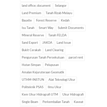
land office; document
Selangor
Land Premium
Tanah Rizab Melayu
Bauxite
Forest Reserve
Kedah
Isu Tanah
Smart Way
Submit Documents
Mineral Reserve
Tanah FELDA
Sand Export
JAKOA
Land Issue
Bukit Cerakah
Land Clearing
Pengurusan Tanah Persekutuan
parcel rent
Hutan Simpan
Pelupusan
Amalan Kejuruteraan Geomatik
UTHM-INSTUN
Alat Teknologi Ukur
Politeknik PSAS
Ilmu Ukur
Kem Ukur Hidrografi UTM
Ukur Hidrografi
Single Beam
Perkembalian Tanah
Kaveat