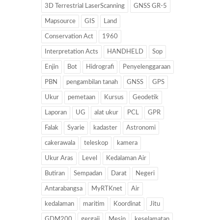
3D Terrestrial LaserScanning
GNSS GR-5
Mapsource
GIS
Land
Conservation Act
1960
Interpretation Acts
HANDHELD
Sop
Enjin
Bot
Hidrografi
Penyelenggaraan
PBN
pengambilan tanah
GNSS
GPS
Ukur
pemetaan
Kursus
Geodetik
Laporan
UG
alat ukur
PCL
GPR
Falak
Syarie
kadaster
Astronomi
cakerawala
teleskop
kamera
Ukur Aras
Level
Kedalaman Air
Butiran
Sempadan
Darat
Negeri
Antarabangsa
MyRTKnet
Air
kedalaman
maritim
Koordinat
Jitu
GDM200
gergaji
Mesin
keselamatan