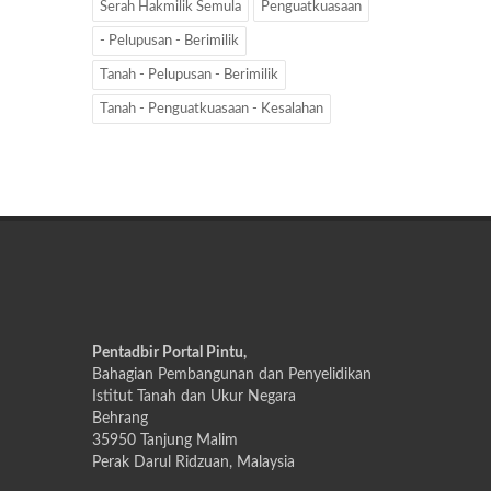
Serah Hakmilik Semula
Penguatkuasaan
- Pelupusan - Berimilik
Tanah - Pelupusan - Berimilik
Tanah - Penguatkuasaan - Kesalahan
Pentadbir Portal Pintu,
Bahagian Pembangunan dan Penyelidikan
Istitut Tanah dan Ukur Negara
Behrang
35950 Tanjung Malim
Perak Darul Ridzuan, Malaysia