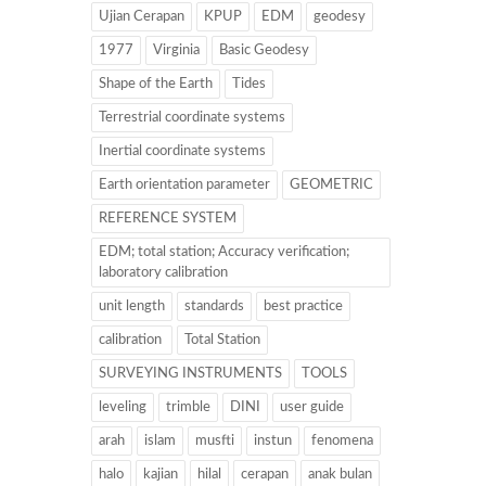
Ujian Cerapan
KPUP
EDM
geodesy
1977
Virginia
Basic Geodesy
Shape of the Earth
Tides
Terrestrial coordinate systems
Inertial coordinate systems
Earth orientation parameter
GEOMETRIC
REFERENCE SYSTEM
EDM; total station; Accuracy verification;
laboratory calibration
unit length
standards
best practice
calibration
Total Station
SURVEYING INSTRUMENTS
TOOLS
leveling
trimble
DINI
user guide
arah
islam
musfti
instun
fenomena
halo
kajian
hilal
cerapan
anak bulan