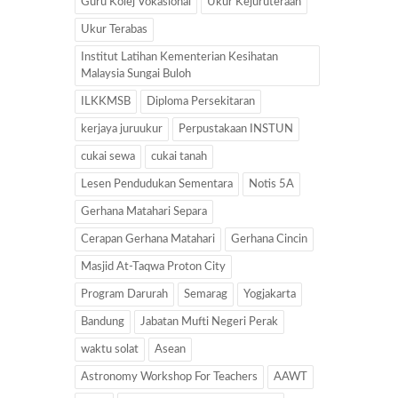
Guru Kolej Vokasional
Ukur Kejuruteraan
Ukur Terabas
Institut Latihan Kementerian Kesihatan
Malaysia Sungai Buloh
ILKKMSB
Diploma Persekitaran
kerjaya juruukur
Perpustakaan INSTUN
cukai sewa
cukai tanah
Lesen Pendudukan Sementara
Notis 5A
Gerhana Matahari Separa
Cerapan Gerhana Matahari
Gerhana Cincin
Masjid At-Taqwa Proton City
Program Darurah
Semarag
Yogjakarta
Bandung
Jabatan Mufti Negeri Perak
waktu solat
Asean
Astronomy Workshop For Teachers
AAWT