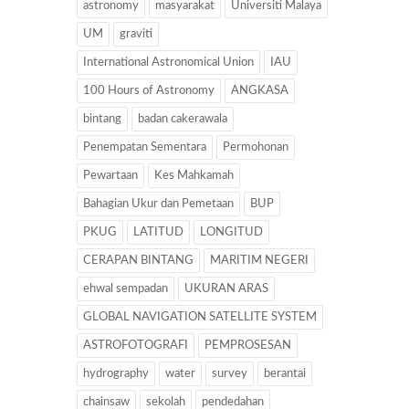
astronomy
masyarakat
Universiti Malaya
UM
graviti
International Astronomical Union
IAU
100 Hours of Astronomy
ANGKASA
bintang
badan cakerawala
Penempatan Sementara
Permohonan
Pewartaan
Kes Mahkamah
Bahagian Ukur dan Pemetaan
BUP
PKUG
LATITUD
LONGITUD
CERAPAN BINTANG
MARITIM NEGERI
ehwal sempadan
UKURAN ARAS
GLOBAL NAVIGATION SATELLITE SYSTEM
ASTROFOTOGRAFI
PEMPROSESAN
hydrography
water
survey
berantai
chainsaw
sekolah
pendedahan