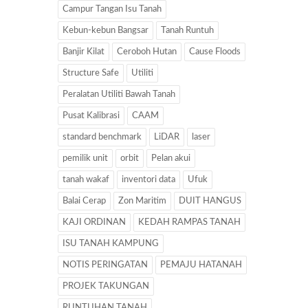
Campur Tangan Isu Tanah
Kebun-kebun Bangsar
Tanah Runtuh
Banjir Kilat
Ceroboh Hutan
Cause Floods
Structure Safe
Utiliti
Peralatan Utiliti Bawah Tanah
Pusat Kalibrasi
CAAM
standard benchmark
LiDAR
laser
pemilik unit
orbit
Pelan akui
tanah wakaf
inventori data
Ufuk
Balai Cerap
Zon Maritim
DUIT HANGUS
KAJI ORDINAN
KEDAH RAMPAS TANAH
ISU TANAH KAMPUNG
NOTIS PERINGATAN
PEMAJU HATANAH
PROJEK TAKUNGAN
RUNTUHAN TANAH