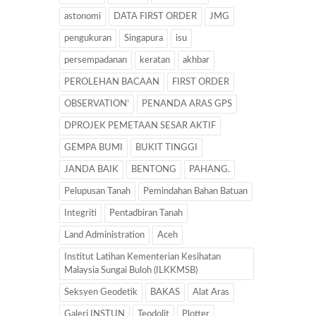
astonomi
DATA FIRST ORDER
JMG
pengukuran
Singapura
isu
persempadanan
keratan
akhbar
PEROLEHAN BACAAN
FIRST ORDER
OBSERVATION’
PENANDA ARAS GPS
DPROJEK PEMETAAN SESAR AKTIF
GEMPA BUMI
BUKIT TINGGI
JANDA BAIK
BENTONG
PAHANG.
Pelupusan Tanah
Pemindahan Bahan Batuan
Integriti
Pentadbiran Tanah
Land Administration
Aceh
Institut Latihan Kementerian Kesihatan
Malaysia Sungai Buloh (ILKKMSB)
Seksyen Geodetik
BAKAS
Alat Aras
Galeri INSTUN
Teodolit
Plotter