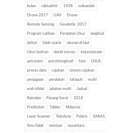
bulan
rabiuakhir
1438
zulkaedah
Drone 2017
UAV
Drone
Remote Sensing
Geodetik. 2017
Program Latihan
Peralatan Ukur
langitud
latitut
falak syarie
ukuran di laut
Ukur butiran
detail survey
kejuruteraan
astronimi
astrofotoghrafi
foto
DSLR
proses data
rujukan
sistem rujukan
penjagaan
peralatan
tafaquh
mufti
arah kiblat
jabatan mufti
Jadual
Ramalan
Pasang Surut
2018
Prediction
Tables
Malaysia
Laser Scanner
Teledyne
Polaris
SARAS
Ilmu Falak
seminar
nusantara