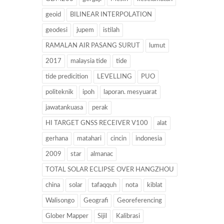
geoid
BILINEAR INTERPOLATION
geodesi
jupem
istilah
RAMALAN AIR PASANG SURUT
lumut
2017
malaysia tide
tide
tide predicition
LEVELLING
PUO
politeknik
ipoh
laporan. mesyuarat
jawatankuasa
perak
HI TARGET GNSS RECEIVER V100
alat
gerhana
matahari
cincin
indonesia
2009
star
almanac
TOTAL SOLAR ECLIPSE OVER HANGZHOU
china
solar
tafaqquh
nota
kiblat
Walisongo
Geografi
Georeferencing
Glober Mapper
Sijil
Kalibrasi