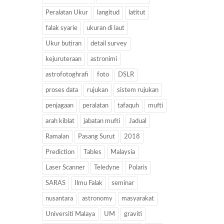
Peralatan Ukur
langitud
latitut
falak syarie
ukuran di laut
Ukur butiran
detail survey
kejuruteraan
astronimi
astrofotoghrafi
foto
DSLR
proses data
rujukan
sistem rujukan
penjagaan
peralatan
tafaquh
mufti
arah kiblat
jabatan mufti
Jadual
Ramalan
Pasang Surut
2018
Prediction
Tables
Malaysia
Laser Scanner
Teledyne
Polaris
SARAS
Ilmu Falak
seminar
nusantara
astronomy
masyarakat
Universiti Malaya
UM
graviti