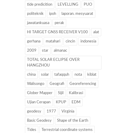
tide predicition
LEVELLING
PUO
politeknik
ipoh
laporan. mesyuarat
jawatankuasa
perak
HI TARGET GNSS RECEIVER V100
alat
gerhana
matahari
cincin
indonesia
2009
star
almanac
TOTAL SOLAR ECLIPSE OVER
HANGZHOU
china
solar
tafaqquh
nota
kiblat
Walisongo
Geografi
Georeferencing
Glober Mapper
Sijil
Kalibrasi
Ujian Cerapan
KPUP
EDM
geodesy
1977
Virginia
Basic Geodesy
Shape of the Earth
Tides
Terrestrial coordinate systems