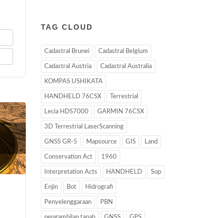
TAG CLOUD
Cadastral Brunei
Cadastral Belgium
Cadastral Austria
Cadastral Australia
KOMPAS USHIKATA
HANDHELD 76CSX
Terrestrial
Lecia HDS7000
GARMIN 76CSX
3D Terrestrial LaserScanning
GNSS GR-5
Mapsource
GIS
Land
Conservation Act
1960
Interpretation Acts
HANDHELD
Sop
Enjin
Bot
Hidrografi
n
Penyelenggaraan
PBN
pengambilan tanah
GNSS
GPS