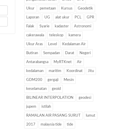
Ukur
pemetaan
Kursus
Geodetik
Laporan
UG
alat ukur
PCL
GPR
Falak
Syarie
kadaster
Astronomi
cakerawala
teleskop
kamera
Ukur Aras
Level
Kedalaman Air
Butiran
Sempadan
Darat
Negeri
Antarabangsa
MyRTKnet
Air
kedalaman
maritim
Koordinat
Jitu
GDM200
gergaji
Mesin
keselamatan
geoid
BILINEAR INTERPOLATION
geodesi
jupem
istilah
RAMALAN AIR PASANG SURUT
lumut
2017
malaysia tide
tide