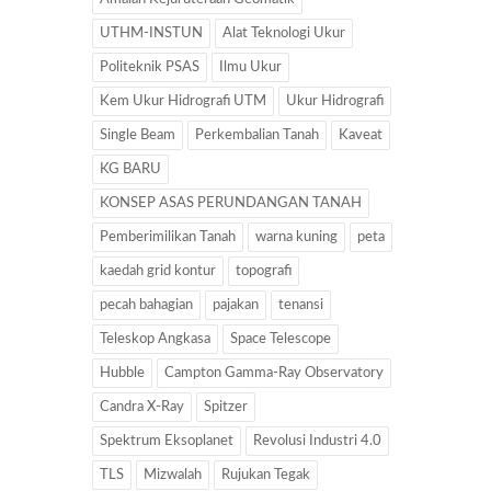
UTHM-INSTUN
Alat Teknologi Ukur
Politeknik PSAS
Ilmu Ukur
Kem Ukur Hidrografi UTM
Ukur Hidrografi
Single Beam
Perkembalian Tanah
Kaveat
KG BARU
KONSEP ASAS PERUNDANGAN TANAH
Pemberimilikan Tanah
warna kuning
peta
kaedah grid kontur
topografi
pecah bahagian
pajakan
tenansi
Teleskop Angkasa
Space Telescope
Hubble
Campton Gamma-Ray Observatory
Candra X-Ray
Spitzer
Spektrum Eksoplanet
Revolusi Industri 4.0
TLS
Mizwalah
Rujukan Tegak