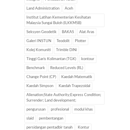
Land Administration
Aceh
Institut Latihan Kementerian Kesihatan
Malaysia Sungai Buloh (ILKKMSB)
Seksyen Geodetik
BAKAS
Alat Aras
Galeri INSTUN
Teodolit
Plotter
Kolej Komuniti
Trimble DiNi
Tinggi Garis Kolimantan (TGK)
kontour
Benchmark
Reduced Levels (RL)
Change Point (CP)
Kaedah Matematik
Kaedah Simpson
Kaedah Trapezoidal
Alienation;State Authority;Express Condition;
Surrender; Land development;
pengurusan
profesional
modul khas
slaid
pembentangan
persidangan pentadbir tanah
Kontur