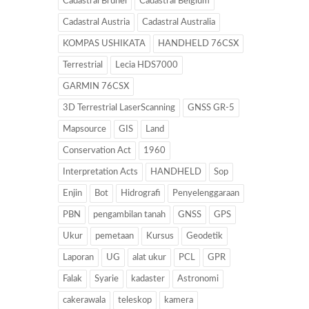
Cadastral Brunei
Cadastral Belgium
Cadastral Austria
Cadastral Australia
KOMPAS USHIKATA
HANDHELD 76CSX
Terrestrial
Lecia HDS7000
GARMIN 76CSX
3D Terrestrial LaserScanning
GNSS GR-5
Mapsource
GIS
Land
Conservation Act
1960
Interpretation Acts
HANDHELD
Sop
Enjin
Bot
Hidrografi
Penyelenggaraan
PBN
pengambilan tanah
GNSS
GPS
Ukur
pemetaan
Kursus
Geodetik
Laporan
UG
alat ukur
PCL
GPR
Falak
Syarie
kadaster
Astronomi
cakerawala
teleskop
kamera