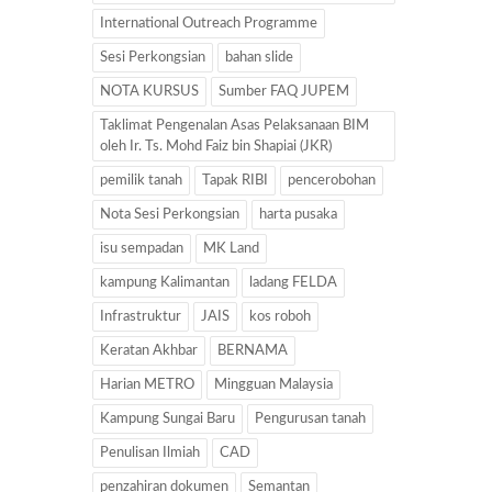
International Outreach Programme
Sesi Perkongsian
bahan slide
NOTA KURSUS
Sumber FAQ JUPEM
Taklimat Pengenalan Asas Pelaksanaan BIM
oleh Ir. Ts. Mohd Faiz bin Shapiai (JKR)
pemilik tanah
Tapak RIBI
pencerobohan
Nota Sesi Perkongsian
harta pusaka
isu sempadan
MK Land
kampung Kalimantan
ladang FELDA
Infrastruktur
JAIS
kos roboh
Keratan Akhbar
BERNAMA
Harian METRO
Mingguan Malaysia
Kampung Sungai Baru
Pengurusan tanah
Penulisan Ilmiah
CAD
penzahiran dokumen
Semantan