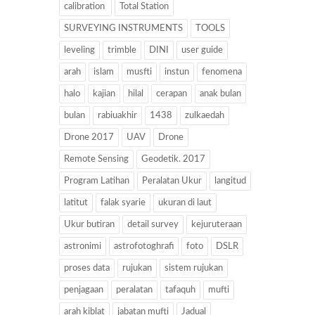
calibration
Total Station
SURVEYING INSTRUMENTS
TOOLS
leveling
trimble
DINI
user guide
arah
islam
musfti
instun
fenomena
halo
kajian
hilal
cerapan
anak bulan
bulan
rabiuakhir
1438
zulkaedah
Drone 2017
UAV
Drone
Remote Sensing
Geodetik. 2017
Program Latihan
Peralatan Ukur
langitud
latitut
falak syarie
ukuran di laut
Ukur butiran
detail survey
kejuruteraan
astronimi
astrofotoghrafi
foto
DSLR
proses data
rujukan
sistem rujukan
penjagaan
peralatan
tafaquh
mufti
arah kiblat
jabatan mufti
Jadual