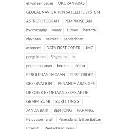
ehwal sempadan
UKURAN ARAS
GLOBAL NAVIGATION SATELLITE SYSTEM
ASTROFOTOGRAFI
PEMPROSESAN
hydrography
water
survey
berantai
chainsaw
sekolah
pendedahan
astonomi
DATA FIRST ORDER
JMG
pengukuran
Singapura
isu
persempadanan
keratan
akhbar
PEROLEHAN BACAAN
FIRST ORDER
OBSERVATION’
PENANDA ARAS GPS
DPROJEK PEMETAAN SESAR AKTIF
GEMPA BUMI
BUKIT TINGGI
JANDA BAIK
BENTONG
PAHANG.
Pelupusan Tanah
Pemindahan Bahan Batuan
Integriti
Pentadbiran Tanah