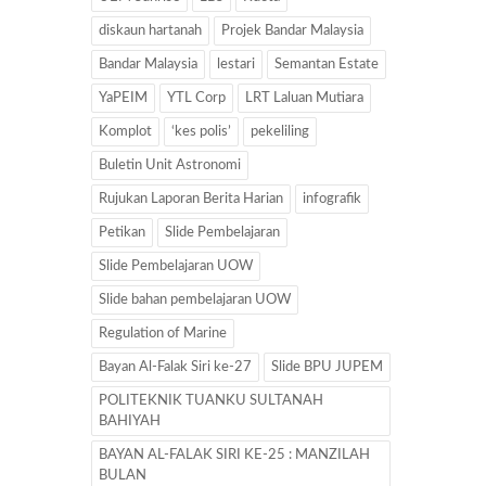
diskaun hartanah
Projek Bandar Malaysia
Bandar Malaysia
lestari
Semantan Estate
YaPEIM
YTL Corp
LRT Laluan Mutiara
Komplot
‘kes polis’
pekeliling
Buletin Unit Astronomi
Rujukan Laporan Berita Harian
infografik
Petikan
Slide Pembelajaran
Slide Pembelajaran UOW
Slide bahan pembelajaran UOW
Regulation of Marine
Bayan Al-Falak Siri ke-27
Slide BPU JUPEM
POLITEKNIK TUANKU SULTANAH
BAHIYAH
BAYAN AL-FALAK SIRI KE-25 : MANZILAH
BULAN