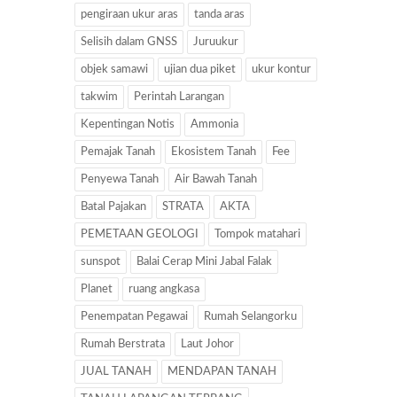
pengiraan ukur aras
tanda aras
Selisih dalam GNSS
Juruukur
objek samawi
ujian dua piket
ukur kontur
takwim
Perintah Larangan
Kepentingan Notis
Ammonia
Pemajak Tanah
Ekosistem Tanah
Fee
Penyewa Tanah
Air Bawah Tanah
Batal Pajakan
STRATA
AKTA
PEMETAAN GEOLOGI
Tompok matahari
sunspot
Balai Cerap Mini Jabal Falak
Planet
ruang angkasa
Penempatan Pegawai
Rumah Selangorku
Rumah Berstrata
Laut Johor
JUAL TANAH
MENDAPAN TANAH