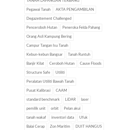
TANAH LAPANGAN TERBANG
Pegawai Tanah
AKTA PENGAMBILAN
Degazettement Challenged
Penceroboh Hutan
Peneroka Felda Pahang
Orang Asli Kampung Bering
Campur Tangan Isu Tanah
Kebun-kebun Bangsar
Tanah Runtuh
Banjir Kilat
Ceroboh Hutan
Cause Floods
Structure Safe
Utiliti
Peralatan Utiliti Bawah Tanah
Pusat Kalibrasi
CAAM
standard benchmark
LiDAR
laser
pemilik unit
orbit
Pelan akui
tanah wakaf
inventori data
Ufuk
Balai Cerap
Zon Maritim
DUIT HANGUS