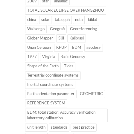
2009
star
almanac
TOTAL SOLAR ECLIPSE OVER HANGZHOU
china
solar
tafaqquh
nota
kiblat
Walisongo
Geografi
Georeferencing
Glober Mapper
Sijil
Kalibrasi
Ujian Cerapan
KPUP
EDM
geodesy
1977
Virginia
Basic Geodesy
Shape of the Earth
Tides
Terrestrial coordinate systems
Inertial coordinate systems
Earth orientation parameter
GEOMETRIC
REFERENCE SYSTEM
EDM; total station; Accuracy verification;
laboratory calibration
unit length
standards
best practice