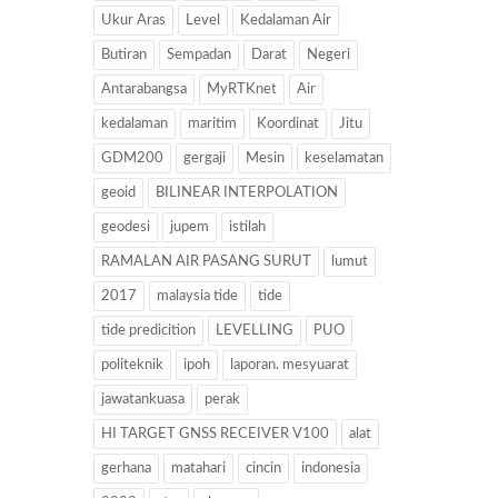
Ukur Aras
Level
Kedalaman Air
Butiran
Sempadan
Darat
Negeri
Antarabangsa
MyRTKnet
Air
kedalaman
maritim
Koordinat
Jitu
GDM200
gergaji
Mesin
keselamatan
geoid
BILINEAR INTERPOLATION
geodesi
jupem
istilah
RAMALAN AIR PASANG SURUT
lumut
2017
malaysia tide
tide
tide predicition
LEVELLING
PUO
politeknik
ipoh
laporan. mesyuarat
jawatankuasa
perak
HI TARGET GNSS RECEIVER V100
alat
gerhana
matahari
cincin
indonesia