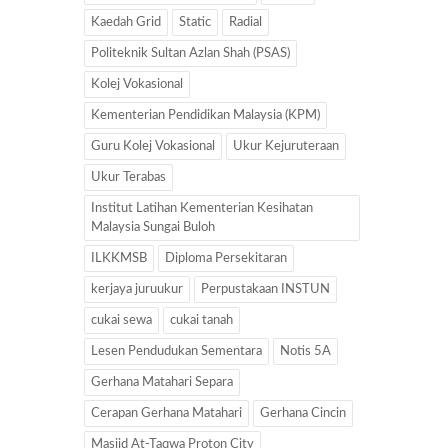
Kaedah Grid
Static
Radial
Politeknik Sultan Azlan Shah (PSAS)
Kolej Vokasional
Kementerian Pendidikan Malaysia (KPM)
Guru Kolej Vokasional
Ukur Kejuruteraan
Ukur Terabas
Institut Latihan Kementerian Kesihatan
Malaysia Sungai Buloh
ILKKMSB
Diploma Persekitaran
kerjaya juruukur
Perpustakaan INSTUN
cukai sewa
cukai tanah
Lesen Pendudukan Sementara
Notis 5A
Gerhana Matahari Separa
Cerapan Gerhana Matahari
Gerhana Cincin
Masjid At-Taqwa Proton City