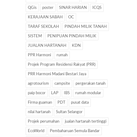
QGis
poster
SINAR HARIAN
ICQS
KERAJAAN SABAH
OC
TARAF SEKOLAH
PINDAH MILIK TANAH
SISTEM
PENIPUAN PINDAH MILIK
JUALAN HARTANAH
KDN
PPR Harmoni
rumah
Projek Program Residensi Rakyat (PRR)
PRR Harmoni Madani Bestari Jaya
agrotourism
campsite
pergerakan tanah
paip bocor
LAP
IBS
rumah modular
Firma guaman
PDT
pusat data
nilai hartanah
Sultan Selangor
Projek perumahan
jualan hartanah tertinggi
EcoWorld
Pembaharuan Semula Bandar