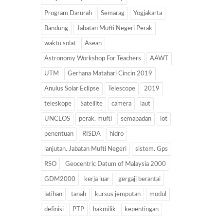
Program Darurah
Semarag
Yogjakarta
Bandung
Jabatan Mufti Negeri Perak
waktu solat
Asean
Astronomy Workshop For Teachers
AAWT
UTM
Gerhana Matahari Cincin 2019
Anulus Solar Eclipse
Telescope
2019
teleskope
Satellite
camera
laut
UNCLOS
perak. mufti
semapadan
lot
penentuan
RISDA
hidro
lanjutan. Jabatan Mufti Negeri
sistem. Gps
RSO
Geocentric Datum of Malaysia 2000
GDM2000
kerja luar
gergaji berantai
latihan
tanah
kursus jemputan
modul
definisi
PTP
hakmilik
kepentingan