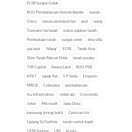
PLSB Sungai Golok
RUU Pembaharuan Semula Bandar
wasiat
Chery
taman perindustrian
aset
wang
Transaksi hartanah
status pajakan tanah
Pembukaan tanah
sungai cetek
bina villa
jual aset
‘hilang’
ECRL
Tanah Aina
Skim Tanah Rakyat Felda
tanah pusaka
TSR Capital
Kwasa Land
RUU PSB
KPKT
tapak flat
S P Setia
Emporia
MRCB
Cyberjaya
pembaharuan
Isu infrastruktur
redah api
Crescendo
Johor
Microsoft
Jalan Duta
kampung lereng bukit
Centrum Iris
Ladang Sd Guthrie
tanah runtuh kapit
UEM Sunrise
LBS
Kuota