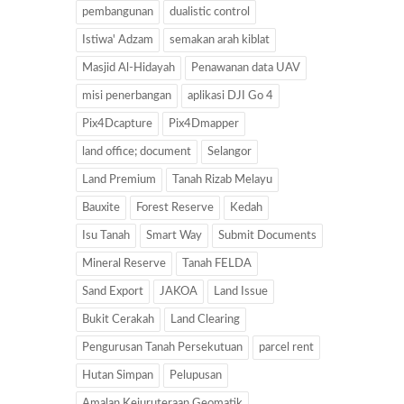
pembangunan
dualistic control
Istiwa' Adzam
semakan arah kiblat
Masjid Al-Hidayah
Penawanan data UAV
misi penerbangan
aplikasi DJI Go 4
Pix4Dcapture
Pix4Dmapper
land office; document
Selangor
Land Premium
Tanah Rizab Melayu
Bauxite
Forest Reserve
Kedah
Isu Tanah
Smart Way
Submit Documents
Mineral Reserve
Tanah FELDA
Sand Export
JAKOA
Land Issue
Bukit Cerakah
Land Clearing
Pengurusan Tanah Persekutuan
parcel rent
Hutan Simpan
Pelupusan
Amalan Kejuruteraan Geomatik