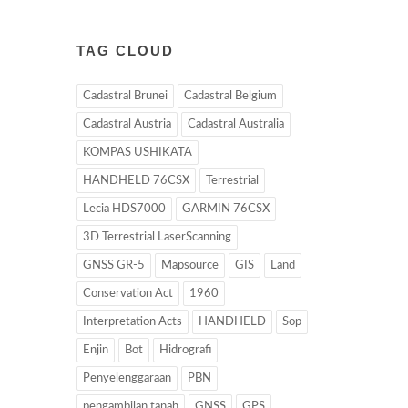
TAG CLOUD
Cadastral Brunei
Cadastral Belgium
Cadastral Austria
Cadastral Australia
KOMPAS USHIKATA
HANDHELD 76CSX
Terrestrial
Lecia HDS7000
GARMIN 76CSX
3D Terrestrial LaserScanning
GNSS GR-5
Mapsource
GIS
Land
Conservation Act
1960
Interpretation Acts
HANDHELD
Sop
Enjin
Bot
Hidrografi
Penyelenggaraan
PBN
pengambilan tanah
GNSS
GPS