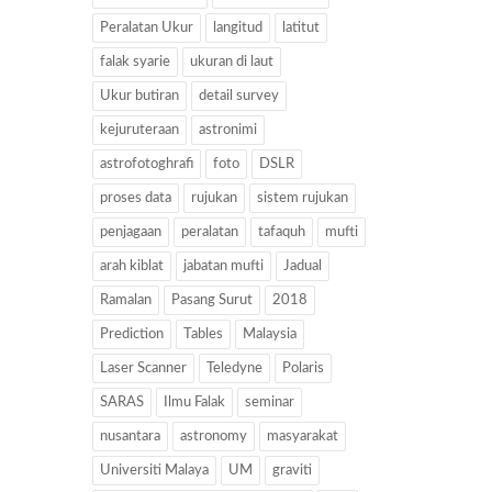
Peralatan Ukur
langitud
latitut
falak syarie
ukuran di laut
Ukur butiran
detail survey
kejuruteraan
astronimi
astrofotoghrafi
foto
DSLR
proses data
rujukan
sistem rujukan
penjagaan
peralatan
tafaquh
mufti
arah kiblat
jabatan mufti
Jadual
Ramalan
Pasang Surut
2018
Prediction
Tables
Malaysia
Laser Scanner
Teledyne
Polaris
SARAS
Ilmu Falak
seminar
nusantara
astronomy
masyarakat
Universiti Malaya
UM
graviti