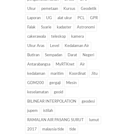
Ukur
pemetaan
Kursus
Geodetik
Laporan
UG
alat ukur
PCL
GPR
Falak
Syarie
kadaster
Astronomi
cakerawala
teleskop
kamera
Ukur Aras
Level
Kedalaman Air
Butiran
Sempadan
Darat
Negeri
Antarabangsa
MyRTKnet
Air
kedalaman
maritim
Koordinat
Jitu
GDM200
gergaji
Mesin
keselamatan
geoid
BILINEAR INTERPOLATION
geodesi
jupem
istilah
RAMALAN AIR PASANG SURUT
lumut
2017
malaysia tide
tide