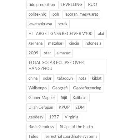
tide predicition
LEVELLING
PUO
politeknik
ipoh
laporan. mesyuarat
jawatankuasa
perak
HI TARGET GNSS RECEIVER V100
alat
gerhana
matahari
cincin
indonesia
2009
star
almanac
TOTAL SOLAR ECLIPSE OVER
HANGZHOU
china
solar
tafaqquh
nota
kiblat
Walisongo
Geografi
Georeferencing
Glober Mapper
Sijil
Kalibrasi
Ujian Cerapan
KPUP
EDM
geodesy
1977
Virginia
Basic Geodesy
Shape of the Earth
Tides
Terrestrial coordinate systems