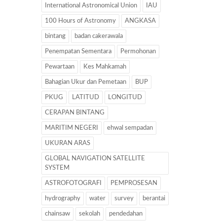
International Astronomical Union
IAU
100 Hours of Astronomy
ANGKASA
bintang
badan cakerawala
Penempatan Sementara
Permohonan
Pewartaan
Kes Mahkamah
Bahagian Ukur dan Pemetaan
BUP
PKUG
LATITUD
LONGITUD
CERAPAN BINTANG
MARITIM NEGERI
ehwal sempadan
UKURAN ARAS
GLOBAL NAVIGATION SATELLITE
SYSTEM
ASTROFOTOGRAFI
PEMPROSESAN
hydrography
water
survey
berantai
chainsaw
sekolah
pendedahan