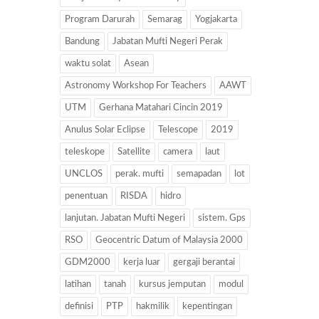
Program Darurah
Semarag
Yogjakarta
Bandung
Jabatan Mufti Negeri Perak
waktu solat
Asean
Astronomy Workshop For Teachers
AAWT
UTM
Gerhana Matahari Cincin 2019
Anulus Solar Eclipse
Telescope
2019
teleskope
Satellite
camera
laut
UNCLOS
perak. mufti
semapadan
lot
penentuan
RISDA
hidro
lanjutan. Jabatan Mufti Negeri
sistem. Gps
RSO
Geocentric Datum of Malaysia 2000
GDM2000
kerja luar
gergaji berantai
latihan
tanah
kursus jemputan
modul
definisi
PTP
hakmilik
kepentingan