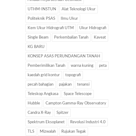
UTHM-INSTUN
Alat Teknologi Ukur
Politeknik PSAS
Ilmu Ukur
Kem Ukur Hidrografi UTM
Ukur Hidrografi
Single Beam
Perkembalian Tanah
Kaveat
KG BARU
KONSEP ASAS PERUNDANGAN TANAH
Pemberimilikan Tanah
warna kuning
peta
kaedah grid kontur
topografi
pecah bahagian
pajakan
tenansi
Teleskop Angkasa
Space Telescope
Hubble
Campton Gamma-Ray Observatory
Candra X-Ray
Spitzer
Spektrum Eksoplanet
Revolusi Industri 4.0
TLS
Mizwalah
Rujukan Tegak