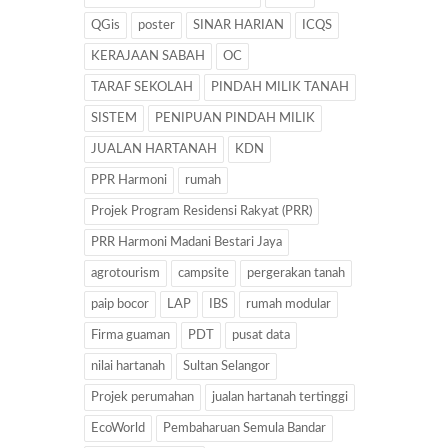
QGis
poster
SINAR HARIAN
ICQS
KERAJAAN SABAH
OC
TARAF SEKOLAH
PINDAH MILIK TANAH
SISTEM
PENIPUAN PINDAH MILIK
JUALAN HARTANAH
KDN
PPR Harmoni
rumah
Projek Program Residensi Rakyat (PRR)
PRR Harmoni Madani Bestari Jaya
agrotourism
campsite
pergerakan tanah
paip bocor
LAP
IBS
rumah modular
Firma guaman
PDT
pusat data
nilai hartanah
Sultan Selangor
Projek perumahan
jualan hartanah tertinggi
EcoWorld
Pembaharuan Semula Bandar