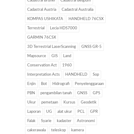
Cadastral Brunei
Cadastral Belgium
Cadastral Austria
Cadastral Australia
KOMPAS USHIKATA
HANDHELD 76CSX
Terrestrial
Lecia HDS7000
GARMIN 76CSX
3D Terrestrial LaserScanning
GNSS GR-5
Mapsource
GIS
Land
Conservation Act
1960
Interpretation Acts
HANDHELD
Sop
Enjin
Bot
Hidrografi
Penyelenggaraan
PBN
pengambilan tanah
GNSS
GPS
Ukur
pemetaan
Kursus
Geodetik
Laporan
UG
alat ukur
PCL
GPR
Falak
Syarie
kadaster
Astronomi
cakerawala
teleskop
kamera