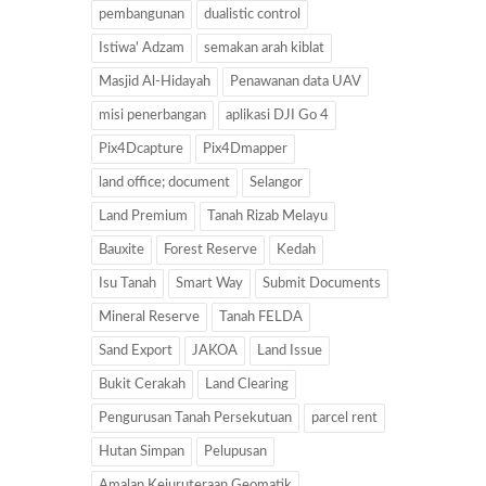
pembangunan
dualistic control
Istiwa' Adzam
semakan arah kiblat
Masjid Al-Hidayah
Penawanan data UAV
misi penerbangan
aplikasi DJI Go 4
Pix4Dcapture
Pix4Dmapper
land office; document
Selangor
Land Premium
Tanah Rizab Melayu
Bauxite
Forest Reserve
Kedah
Isu Tanah
Smart Way
Submit Documents
Mineral Reserve
Tanah FELDA
Sand Export
JAKOA
Land Issue
Bukit Cerakah
Land Clearing
Pengurusan Tanah Persekutuan
parcel rent
Hutan Simpan
Pelupusan
Amalan Kejuruteraan Geomatik