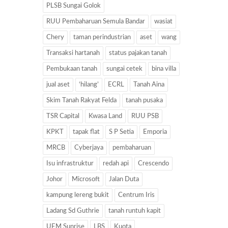
PLSB Sungai Golok
RUU Pembaharuan Semula Bandar
wasiat
Chery
taman perindustrian
aset
wang
Transaksi hartanah
status pajakan tanah
Pembukaan tanah
sungai cetek
bina villa
jual aset
‘hilang’
ECRL
Tanah Aina
Skim Tanah Rakyat Felda
tanah pusaka
TSR Capital
Kwasa Land
RUU PSB
KPKT
tapak flat
S P Setia
Emporia
MRCB
Cyberjaya
pembaharuan
Isu infrastruktur
redah api
Crescendo
Johor
Microsoft
Jalan Duta
kampung lereng bukit
Centrum Iris
Ladang Sd Guthrie
tanah runtuh kapit
UEM Sunrise
LBS
Kuota