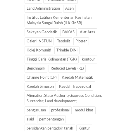
Land Administration
Aceh
Institut Latihan Kementerian Kesihatan
Malaysia Sungai Buloh (ILKKMSB)
Seksyen Geodetik
BAKAS
Alat Aras
Galeri INSTUN
Teodolit
Plotter
Kolej Komuniti
Trimble DiNi
Tinggi Garis Kolimantan (TGK)
kontour
Benchmark
Reduced Levels (RL)
Change Point (CP)
Kaedah Matematik
Kaedah Simpson
Kaedah Trapezoidal
Alienation;State Authority;Express Condition;
Surrender; Land development;
pengurusan
profesional
modul khas
slaid
pembentangan
persidangan pentadbir tanah
Kontur