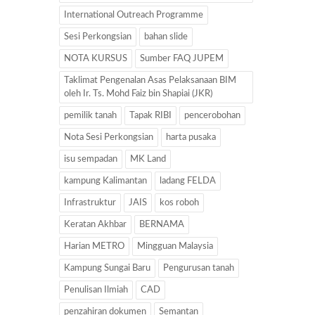
International Outreach Programme
Sesi Perkongsian
bahan slide
NOTA KURSUS
Sumber FAQ JUPEM
Taklimat Pengenalan Asas Pelaksanaan BIM
oleh Ir. Ts. Mohd Faiz bin Shapiai (JKR)
pemilik tanah
Tapak RIBI
pencerobohan
Nota Sesi Perkongsian
harta pusaka
isu sempadan
MK Land
kampung Kalimantan
ladang FELDA
Infrastruktur
JAIS
kos roboh
Keratan Akhbar
BERNAMA
Harian METRO
Mingguan Malaysia
Kampung Sungai Baru
Pengurusan tanah
Penulisan Ilmiah
CAD
penzahiran dokumen
Semantan