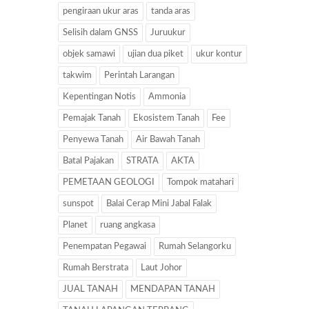
pengiraan ukur aras
tanda aras
Selisih dalam GNSS
Juruukur
objek samawi
ujian dua piket
ukur kontur
takwim
Perintah Larangan
Kepentingan Notis
Ammonia
Pemajak Tanah
Ekosistem Tanah
Fee
Penyewa Tanah
Air Bawah Tanah
Batal Pajakan
STRATA
AKTA
PEMETAAN GEOLOGI
Tompok matahari
sunspot
Balai Cerap Mini Jabal Falak
Planet
ruang angkasa
Penempatan Pegawai
Rumah Selangorku
Rumah Berstrata
Laut Johor
JUAL TANAH
MENDAPAN TANAH