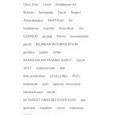
Ukur Aras
Level
Kedalaman Air
Butiran
Sempadan
Darat
Negeri
Antarabangsa
MyRTKnet
Air
kedalaman
maritim
Koordinat
Jitu
GDM200
gergaji
Mesin
keselamatan
geoid
BILINEAR INTERPOLATION
geodesi
jupem
istilah
RAMALAN AIR PASANG SURUT
lumut
2017
malaysia tide
tide
tide predicition
LEVELLING
PUO
politeknik
ipoh
laporan. mesyuarat
jawatankuasa
perak
HI TARGET GNSS RECEIVER V100
alat
gerhana
matahari
cincin
indonesia