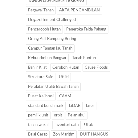
TANAH LAPANGAN TERBANG
Pegawai Tanah
AKTA PENGAMBILAN
Degazettement Challenged
Penceroboh Hutan
Peneroka Felda Pahang
Orang Asli Kampung Bering
Campur Tangan Isu Tanah
Kebun-kebun Bangsar
Tanah Runtuh
Banjir Kilat
Ceroboh Hutan
Cause Floods
Structure Safe
Utiliti
Peralatan Utiliti Bawah Tanah
Pusat Kalibrasi
CAAM
standard benchmark
LiDAR
laser
pemilik unit
orbit
Pelan akui
tanah wakaf
inventori data
Ufuk
Balai Cerap
Zon Maritim
DUIT HANGUS