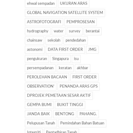
ehwal sempadan
UKURAN ARAS
GLOBAL NAVIGATION SATELLITE SYSTEM
ASTROFOTOGRAFI
PEMPROSESAN
hydrography
water
survey
berantai
chainsaw
sekolah
pendedahan
astonomi
DATA FIRST ORDER
JMG
pengukuran
Singapura
isu
persempadanan
keratan
akhbar
PEROLEHAN BACAAN
FIRST ORDER
OBSERVATION’
PENANDA ARAS GPS
DPROJEK PEMETAAN SESAR AKTIF
GEMPA BUMI
BUKIT TINGGI
JANDA BAIK
BENTONG
PAHANG.
Pelupusan Tanah
Pemindahan Bahan Batuan
Integriti
Pentadbiran Tanah