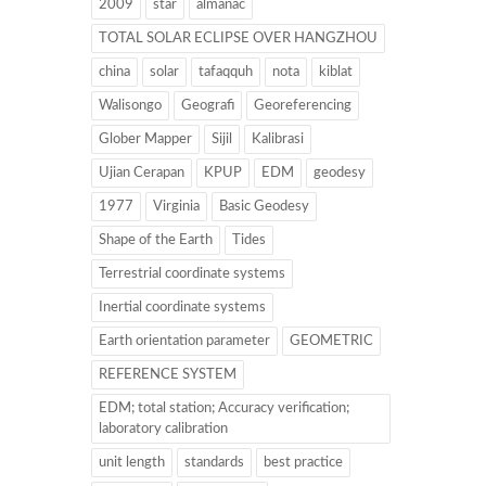
2009
star
almanac
TOTAL SOLAR ECLIPSE OVER HANGZHOU
china
solar
tafaqquh
nota
kiblat
Walisongo
Geografi
Georeferencing
Glober Mapper
Sijil
Kalibrasi
Ujian Cerapan
KPUP
EDM
geodesy
1977
Virginia
Basic Geodesy
Shape of the Earth
Tides
Terrestrial coordinate systems
Inertial coordinate systems
Earth orientation parameter
GEOMETRIC
REFERENCE SYSTEM
EDM; total station; Accuracy verification;
laboratory calibration
unit length
standards
best practice