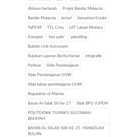
diskaun hartanah
Projek Bandar Malaysia
Bandar Malaysia
lestari
Semantan Estate
YaPEIM
YTL Corp
LRT Laluan Mutiara
Komplot
‘kes polis’
pekeliling
Buletin Unit Astronomi
Rujukan Laporan Berita Harian
infografik
Petikan
Slide Pembelajaran
Slide Pembelajaran UOW
Slide bahan pembelajaran UOW
Regulation of Marine
Bayan Al-Falak Siri ke-27
Slide BPU JUPEM
POLITEKNIK TUANKU SULTANAH
BAHIYAH
BAYAN AL-FALAK SIRI KE-25 : MANZILAH
BULAN