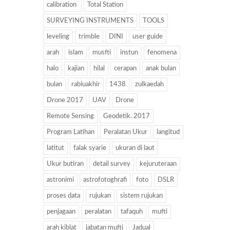
calibration
Total Station
SURVEYING INSTRUMENTS
TOOLS
leveling
trimble
DINI
user guide
arah
islam
musfti
instun
fenomena
halo
kajian
hilal
cerapan
anak bulan
bulan
rabiuakhir
1438
zulkaedah
Drone 2017
UAV
Drone
Remote Sensing
Geodetik. 2017
Program Latihan
Peralatan Ukur
langitud
latitut
falak syarie
ukuran di laut
Ukur butiran
detail survey
kejuruteraan
astronimi
astrofotoghrafi
foto
DSLR
proses data
rujukan
sistem rujukan
penjagaan
peralatan
tafaquh
mufti
arah kiblat
jabatan mufti
Jadual