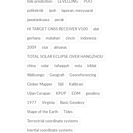
tide predicition
LEVELLING
PUO
politeknik
ipoh
laporan. mesyuarat
jawatankuasa
perak
HI TARGET GNSS RECEIVER V100
alat
gerhana
matahari
cincin
indonesia
2009
star
almanac
TOTAL SOLAR ECLIPSE OVER HANGZHOU
china
solar
tafaqquh
nota
kiblat
Walisongo
Geografi
Georeferencing
Glober Mapper
Sijil
Kalibrasi
Ujian Cerapan
KPUP
EDM
geodesy
1977
Virginia
Basic Geodesy
Shape of the Earth
Tides
Terrestrial coordinate systems
Inertial coordinate systems