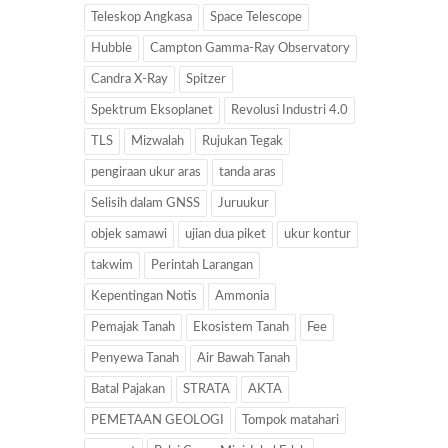
Teleskop Angkasa
Space Telescope
Hubble
Campton Gamma-Ray Observatory
Candra X-Ray
Spitzer
Spektrum Eksoplanet
Revolusi Industri 4.0
TLS
Mizwalah
Rujukan Tegak
pengiraan ukur aras
tanda aras
Selisih dalam GNSS
Juruukur
objek samawi
ujian dua piket
ukur kontur
takwim
Perintah Larangan
Kepentingan Notis
Ammonia
Pemajak Tanah
Ekosistem Tanah
Fee
Penyewa Tanah
Air Bawah Tanah
Batal Pajakan
STRATA
AKTA
PEMETAAN GEOLOGI
Tompok matahari