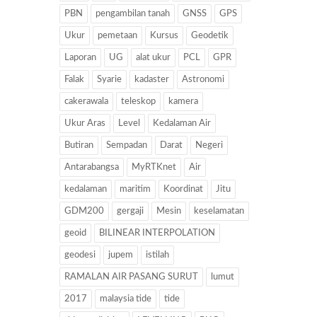
PBN
pengambilan tanah
GNSS
GPS
Ukur
pemetaan
Kursus
Geodetik
Laporan
UG
alat ukur
PCL
GPR
Falak
Syarie
kadaster
Astronomi
cakerawala
teleskop
kamera
Ukur Aras
Level
Kedalaman Air
Butiran
Sempadan
Darat
Negeri
Antarabangsa
MyRTKnet
Air
kedalaman
maritim
Koordinat
Jitu
GDM200
gergaji
Mesin
keselamatan
geoid
BILINEAR INTERPOLATION
geodesi
jupem
istilah
RAMALAN AIR PASANG SURUT
lumut
2017
malaysia tide
tide