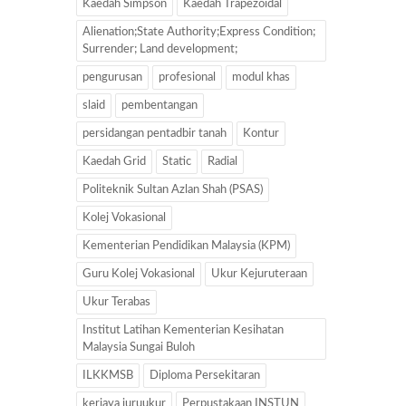
Kaedah Simpson
Kaedah Trapezoidal
Alienation;State Authority;Express Condition;
Surrender; Land development;
pengurusan
profesional
modul khas
slaid
pembentangan
persidangan pentadbir tanah
Kontur
Kaedah Grid
Static
Radial
Politeknik Sultan Azlan Shah (PSAS)
Kolej Vokasional
Kementerian Pendidikan Malaysia (KPM)
Guru Kolej Vokasional
Ukur Kejuruteraan
Ukur Terabas
Institut Latihan Kementerian Kesihatan
Malaysia Sungai Buloh
ILKKMSB
Diploma Persekitaran
kerjaya juruukur
Perpustakaan INSTUN