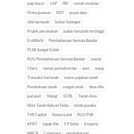
paip bocor
LAP
IBS
rumah modular
Firma guaman
PDT
pusat data
nilai hartanah
Sultan Selangor
Projek perumahan
jualan hartanah tertinggi
EcoWorld
Pembaharuan Semula Bandar
PLSB Sungai Golok
RUU Pembaharuan Semula Bandar
wasiat
Chery
taman perindustrian
aset
wang
Transaksi hartanah
status pajakan tanah
Pembukaan tanah
sungai cetek
bina villa
jual aset
‘hilang’
ECRL
Tanah Aina
Skim Tanah Rakyat Felda
tanah pusaka
TSR Capital
Kwasa Land
RUU PSB
KPKT
tapak flat
S P Setia
Emporia
MRCB
Cyberjaya
pembaharuan