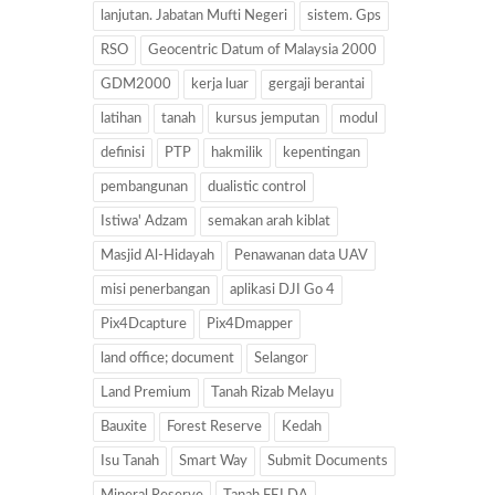
lanjutan. Jabatan Mufti Negeri
sistem. Gps
RSO
Geocentric Datum of Malaysia 2000
GDM2000
kerja luar
gergaji berantai
latihan
tanah
kursus jemputan
modul
definisi
PTP
hakmilik
kepentingan
pembangunan
dualistic control
Istiwa' Adzam
semakan arah kiblat
Masjid Al-Hidayah
Penawanan data UAV
misi penerbangan
aplikasi DJI Go 4
Pix4Dcapture
Pix4Dmapper
land office; document
Selangor
Land Premium
Tanah Rizab Melayu
Bauxite
Forest Reserve
Kedah
Isu Tanah
Smart Way
Submit Documents