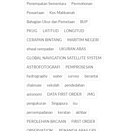
Penempatan Sementara
Permohonan
Pewartaan
Kes Mahkamah
Bahagian Ukur dan Pemetaan
BUP
PKUG
LATITUD
LONGITUD
CERAPAN BINTANG
MARITIM NEGERI
ehwal sempadan
UKURAN ARAS
GLOBAL NAVIGATION SATELLITE SYSTEM
ASTROFOTOGRAFI
PEMPROSESAN
hydrography
water
survey
berantai
chainsaw
sekolah
pendedahan
astonomi
DATA FIRST ORDER
JMG
pengukuran
Singapura
isu
persempadanan
keratan
akhbar
PEROLEHAN BACAAN
FIRST ORDER
OBSERVATION’
PENANDA ARAS GPS