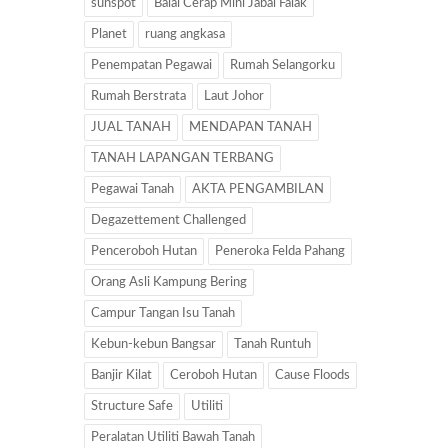
sunspot
Balai Cerap Mini Jabal Falak
Planet
ruang angkasa
Penempatan Pegawai
Rumah Selangorku
Rumah Berstrata
Laut Johor
JUAL TANAH
MENDAPAN TANAH
TANAH LAPANGAN TERBANG
Pegawai Tanah
AKTA PENGAMBILAN
Degazettement Challenged
Penceroboh Hutan
Peneroka Felda Pahang
Orang Asli Kampung Bering
Campur Tangan Isu Tanah
Kebun-kebun Bangsar
Tanah Runtuh
Banjir Kilat
Ceroboh Hutan
Cause Floods
Structure Safe
Utiliti
Peralatan Utiliti Bawah Tanah