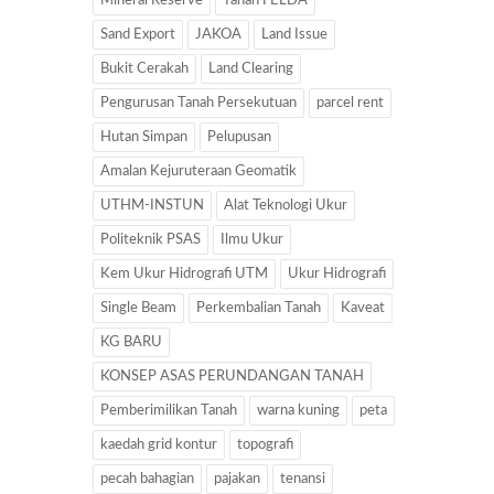
Mineral Reserve
Tanah FELDA
Sand Export
JAKOA
Land Issue
Bukit Cerakah
Land Clearing
Pengurusan Tanah Persekutuan
parcel rent
Hutan Simpan
Pelupusan
Amalan Kejuruteraan Geomatik
UTHM-INSTUN
Alat Teknologi Ukur
Politeknik PSAS
Ilmu Ukur
Kem Ukur Hidrografi UTM
Ukur Hidrografi
Single Beam
Perkembalian Tanah
Kaveat
KG BARU
KONSEP ASAS PERUNDANGAN TANAH
Pemberimilikan Tanah
warna kuning
peta
kaedah grid kontur
topografi
pecah bahagian
pajakan
tenansi