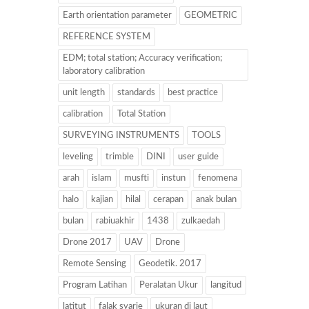
Earth orientation parameter
GEOMETRIC
REFERENCE SYSTEM
EDM; total station; Accuracy verification;
laboratory calibration
unit length
standards
best practice
calibration
Total Station
SURVEYING INSTRUMENTS
TOOLS
leveling
trimble
DINI
user guide
arah
islam
musfti
instun
fenomena
halo
kajian
hilal
cerapan
anak bulan
bulan
rabiuakhir
1438
zulkaedah
Drone 2017
UAV
Drone
Remote Sensing
Geodetik. 2017
Program Latihan
Peralatan Ukur
langitud
latitut
falak syarie
ukuran di laut