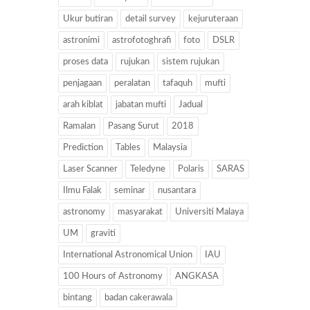
Ukur butiran
detail survey
kejuruteraan
astronimi
astrofotoghrafi
foto
DSLR
proses data
rujukan
sistem rujukan
penjagaan
peralatan
tafaquh
mufti
arah kiblat
jabatan mufti
Jadual
Ramalan
Pasang Surut
2018
Prediction
Tables
Malaysia
Laser Scanner
Teledyne
Polaris
SARAS
Ilmu Falak
seminar
nusantara
astronomy
masyarakat
Universiti Malaya
UM
graviti
International Astronomical Union
IAU
100 Hours of Astronomy
ANGKASA
bintang
badan cakerawala