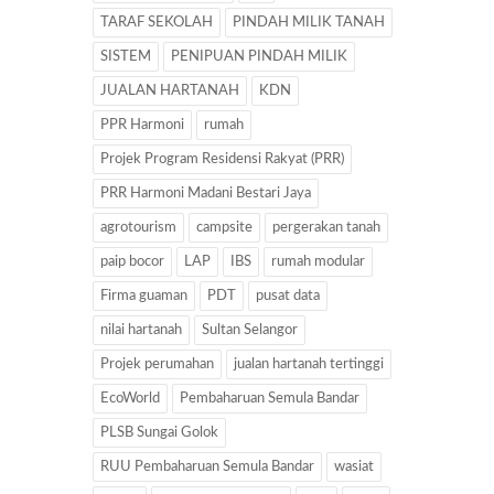
TARAF SEKOLAH
PINDAH MILIK TANAH
SISTEM
PENIPUAN PINDAH MILIK
JUALAN HARTANAH
KDN
PPR Harmoni
rumah
Projek Program Residensi Rakyat (PRR)
PRR Harmoni Madani Bestari Jaya
agrotourism
campsite
pergerakan tanah
paip bocor
LAP
IBS
rumah modular
Firma guaman
PDT
pusat data
nilai hartanah
Sultan Selangor
Projek perumahan
jualan hartanah tertinggi
EcoWorld
Pembaharuan Semula Bandar
PLSB Sungai Golok
RUU Pembaharuan Semula Bandar
wasiat