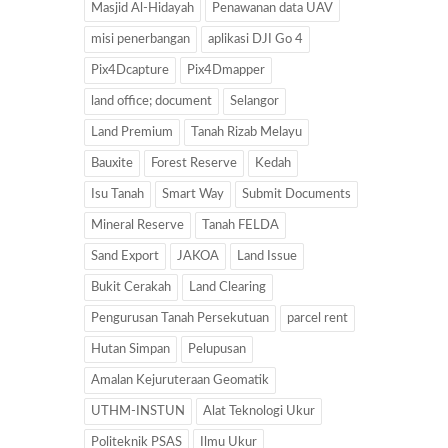
Masjid Al-Hidayah
Penawanan data UAV
misi penerbangan
aplikasi DJI Go 4
Pix4Dcapture
Pix4Dmapper
land office; document
Selangor
Land Premium
Tanah Rizab Melayu
Bauxite
Forest Reserve
Kedah
Isu Tanah
Smart Way
Submit Documents
Mineral Reserve
Tanah FELDA
Sand Export
JAKOA
Land Issue
Bukit Cerakah
Land Clearing
Pengurusan Tanah Persekutuan
parcel rent
Hutan Simpan
Pelupusan
Amalan Kejuruteraan Geomatik
UTHM-INSTUN
Alat Teknologi Ukur
Politeknik PSAS
Ilmu Ukur