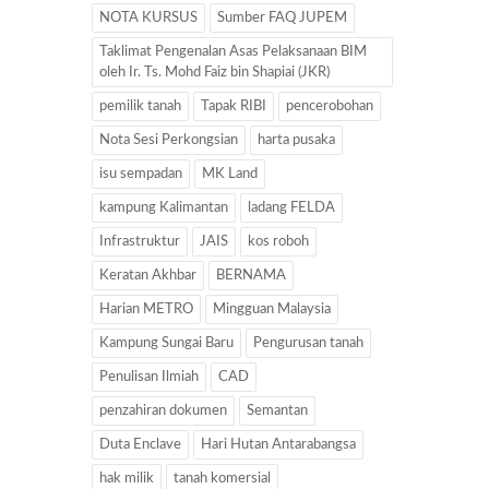
NOTA KURSUS
Sumber FAQ JUPEM
Taklimat Pengenalan Asas Pelaksanaan BIM
oleh Ir. Ts. Mohd Faiz bin Shapiai (JKR)
pemilik tanah
Tapak RIBI
pencerobohan
Nota Sesi Perkongsian
harta pusaka
isu sempadan
MK Land
kampung Kalimantan
ladang FELDA
Infrastruktur
JAIS
kos roboh
Keratan Akhbar
BERNAMA
Harian METRO
Mingguan Malaysia
Kampung Sungai Baru
Pengurusan tanah
Penulisan Ilmiah
CAD
penzahiran dokumen
Semantan
Duta Enclave
Hari Hutan Antarabangsa
hak milik
tanah komersial