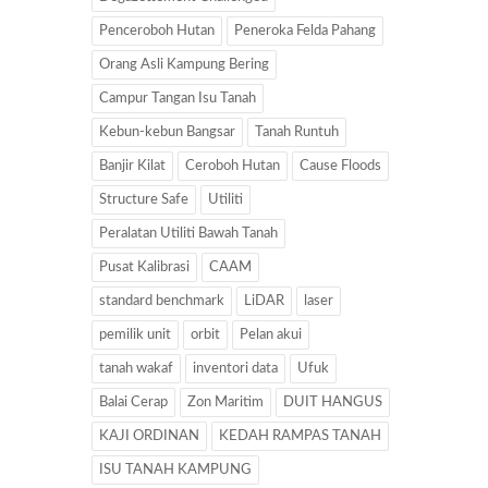
Penceroboh Hutan
Peneroka Felda Pahang
Orang Asli Kampung Bering
Campur Tangan Isu Tanah
Kebun-kebun Bangsar
Tanah Runtuh
Banjir Kilat
Ceroboh Hutan
Cause Floods
Structure Safe
Utiliti
Peralatan Utiliti Bawah Tanah
Pusat Kalibrasi
CAAM
standard benchmark
LiDAR
laser
pemilik unit
orbit
Pelan akui
tanah wakaf
inventori data
Ufuk
Balai Cerap
Zon Maritim
DUIT HANGUS
KAJI ORDINAN
KEDAH RAMPAS TANAH
ISU TANAH KAMPUNG