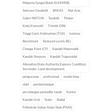
Malaysia Sungai Buloh (ILKKMSB)
Seksyen Geodetik
BAKAS
Alat Aras
Galeri INSTUN
Teodolit
Plotter
Kolej Komuniti
Trimble DiNi
Tinggi Garis Kolimantan (TGK)
kontour
Benchmark
Reduced Levels (RL)
Change Point (CP)
Kaedah Matematik
Kaedah Simpson
Kaedah Trapezoidal
Alienation;State Authority;Express Condition;
Surrender; Land development;
pengurusan
profesional
modul khas
slaid
pembentangan
persidangan pentadbir tanah
Kontur
Kaedah Grid
Static
Radial
Politeknik Sultan Azlan Shah (PSAS)