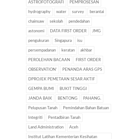
ASTROFOTOGRAFI
PEMPROSESAN
hydrography
water
survey
berantai
chainsaw
sekolah
pendedahan
astonomi
DATA FIRST ORDER
JMG
pengukuran
Singapura
isu
persempadanan
keratan
akhbar
PEROLEHAN BACAAN
FIRST ORDER
OBSERVATION’
PENANDA ARAS GPS
DPROJEK PEMETAAN SESAR AKTIF
GEMPA BUMI
BUKIT TINGGI
JANDA BAIK
BENTONG
PAHANG.
Pelupusan Tanah
Pemindahan Bahan Batuan
Integriti
Pentadbiran Tanah
Land Administration
Aceh
Institut Latihan Kementerian Kesihatan