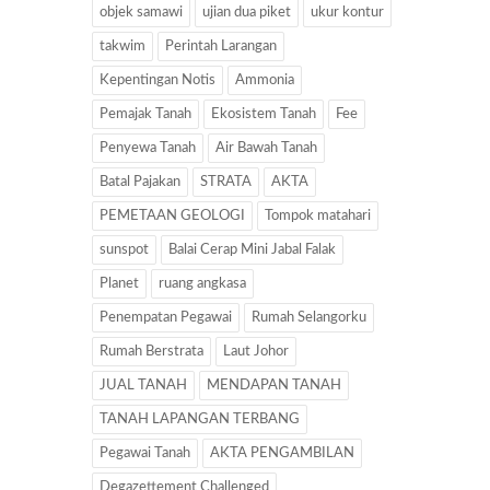
objek samawi
ujian dua piket
ukur kontur
takwim
Perintah Larangan
Kepentingan Notis
Ammonia
Pemajak Tanah
Ekosistem Tanah
Fee
Penyewa Tanah
Air Bawah Tanah
Batal Pajakan
STRATA
AKTA
PEMETAAN GEOLOGI
Tompok matahari
sunspot
Balai Cerap Mini Jabal Falak
Planet
ruang angkasa
Penempatan Pegawai
Rumah Selangorku
Rumah Berstrata
Laut Johor
JUAL TANAH
MENDAPAN TANAH
TANAH LAPANGAN TERBANG
Pegawai Tanah
AKTA PENGAMBILAN
Degazettement Challenged