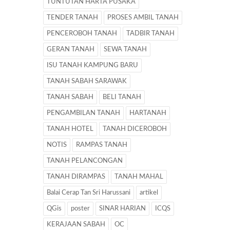
TUNTUTAN HARTA PUSAKA
TENDER TANAH
PROSES AMBIL TANAH
PENCEROBOH TANAH
TADBIR TANAH
GERAN TANAH
SEWA TANAH
ISU TANAH KAMPUNG BARU
TANAH SABAH SARAWAK
TANAH SABAH
BELI TANAH
PENGAMBILAN TANAH
HARTANAH
TANAH HOTEL
TANAH DICEROBOH
NOTIS
RAMPAS TANAH
TANAH PELANCONGAN
TANAH DIRAMPAS
TANAH MAHAL
Balai Cerap Tan Sri Harussani
artikel
QGis
poster
SINAR HARIAN
ICQS
KERAJAAN SABAH
OC