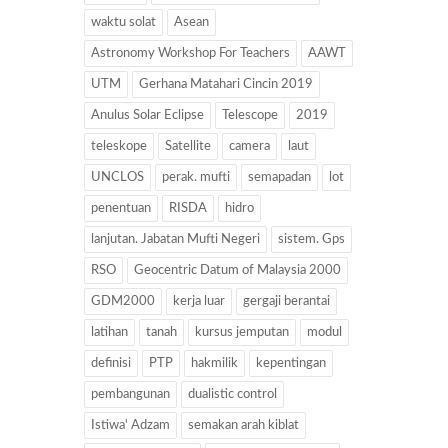
waktu solat
Asean
Astronomy Workshop For Teachers
AAWT
UTM
Gerhana Matahari Cincin 2019
Anulus Solar Eclipse
Telescope
2019
teleskope
Satellite
camera
laut
UNCLOS
perak. mufti
semapadan
lot
penentuan
RISDA
hidro
lanjutan. Jabatan Mufti Negeri
sistem. Gps
RSO
Geocentric Datum of Malaysia 2000
GDM2000
kerja luar
gergaji berantai
latihan
tanah
kursus jemputan
modul
definisi
PTP
hakmilik
kepentingan
pembangunan
dualistic control
Istiwa' Adzam
semakan arah kiblat