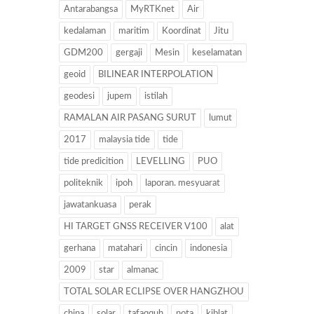
Antarabangsa
MyRTKnet
Air
kedalaman
maritim
Koordinat
Jitu
GDM200
gergaji
Mesin
keselamatan
geoid
BILINEAR INTERPOLATION
geodesi
jupem
istilah
RAMALAN AIR PASANG SURUT
lumut
2017
malaysia tide
tide
tide predicition
LEVELLING
PUO
politeknik
ipoh
laporan. mesyuarat
jawatankuasa
perak
HI TARGET GNSS RECEIVER V100
alat
gerhana
matahari
cincin
indonesia
2009
star
almanac
TOTAL SOLAR ECLIPSE OVER HANGZHOU
china
solar
tafaqquh
nota
kiblat