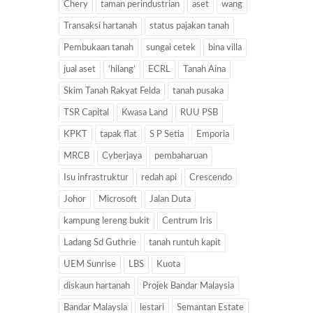
Chery
taman perindustrian
aset
wang
Transaksi hartanah
status pajakan tanah
Pembukaan tanah
sungai cetek
bina villa
jual aset
‘hilang’
ECRL
Tanah Aina
Skim Tanah Rakyat Felda
tanah pusaka
TSR Capital
Kwasa Land
RUU PSB
KPKT
tapak flat
S P Setia
Emporia
MRCB
Cyberjaya
pembaharuan
Isu infrastruktur
redah api
Crescendo
Johor
Microsoft
Jalan Duta
kampung lereng bukit
Centrum Iris
Ladang Sd Guthrie
tanah runtuh kapit
UEM Sunrise
LBS
Kuota
diskaun hartanah
Projek Bandar Malaysia
Bandar Malaysia
lestari
Semantan Estate