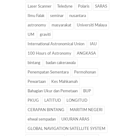
Laser Scanner
Teledyne
Polaris
SARAS
Ilmu Falak
seminar
nusantara
astronomy
masyarakat
Universiti Malaya
UM
graviti
International Astronomical Union
IAU
100 Hours of Astronomy
ANGKASA
bintang
badan cakerawala
Penempatan Sementara
Permohonan
Pewartaan
Kes Mahkamah
Bahagian Ukur dan Pemetaan
BUP
PKUG
LATITUD
LONGITUD
CERAPAN BINTANG
MARITIM NEGERI
ehwal sempadan
UKURAN ARAS
GLOBAL NAVIGATION SATELLITE SYSTEM