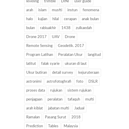
leveling
trimble
DINI
user guide
arah
islam
musfti
instun
fenomena
halo
kajian
hilal
cerapan
anak bulan
bulan
rabiuakhir
1438
zulkaedah
Drone 2017
UAV
Drone
Remote Sensing
Geodetik. 2017
Program Latihan
Peralatan Ukur
langitud
latitut
falak syarie
ukuran di laut
Ukur butiran
detail survey
kejuruteraan
astronimi
astrofotoghrafi
foto
DSLR
proses data
rujukan
sistem rujukan
penjagaan
peralatan
tafaquh
mufti
arah kiblat
jabatan mufti
Jadual
Ramalan
Pasang Surut
2018
Prediction
Tables
Malaysia