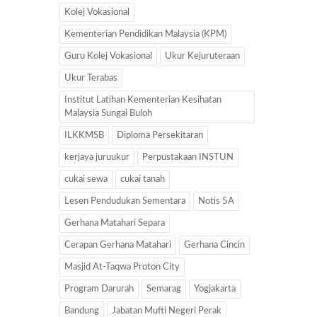
Kolej Vokasional
Kementerian Pendidikan Malaysia (KPM)
Guru Kolej Vokasional
Ukur Kejuruteraan
Ukur Terabas
Institut Latihan Kementerian Kesihatan
Malaysia Sungai Buloh
ILKKMSB
Diploma Persekitaran
kerjaya juruukur
Perpustakaan INSTUN
cukai sewa
cukai tanah
Lesen Pendudukan Sementara
Notis 5A
Gerhana Matahari Separa
Cerapan Gerhana Matahari
Gerhana Cincin
Masjid At-Taqwa Proton City
Program Darurah
Semarag
Yogjakarta
Bandung
Jabatan Mufti Negeri Perak