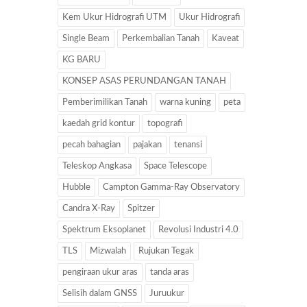
Kem Ukur Hidrografi UTM
Ukur Hidrografi
Single Beam
Perkembalian Tanah
Kaveat
KG BARU
KONSEP ASAS PERUNDANGAN TANAH
Pemberimilikan Tanah
warna kuning
peta
kaedah grid kontur
topografi
pecah bahagian
pajakan
tenansi
Teleskop Angkasa
Space Telescope
Hubble
Campton Gamma-Ray Observatory
Candra X-Ray
Spitzer
Spektrum Eksoplanet
Revolusi Industri 4.0
TLS
Mizwalah
Rujukan Tegak
pengiraan ukur aras
tanda aras
Selisih dalam GNSS
Juruukur