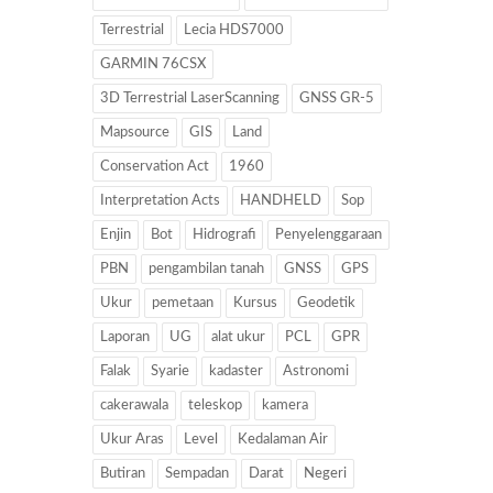
Terrestrial
Lecia HDS7000
GARMIN 76CSX
3D Terrestrial LaserScanning
GNSS GR-5
Mapsource
GIS
Land
Conservation Act
1960
Interpretation Acts
HANDHELD
Sop
Enjin
Bot
Hidrografi
Penyelenggaraan
PBN
pengambilan tanah
GNSS
GPS
Ukur
pemetaan
Kursus
Geodetik
Laporan
UG
alat ukur
PCL
GPR
Falak
Syarie
kadaster
Astronomi
cakerawala
teleskop
kamera
Ukur Aras
Level
Kedalaman Air
Butiran
Sempadan
Darat
Negeri