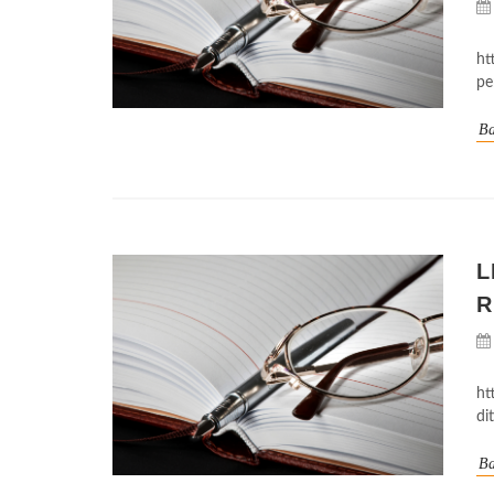
ht
pe
Ba
L
R
ht
di
Ba