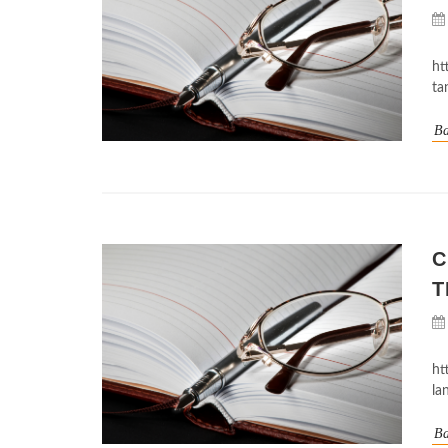
ht
ta
Ba
C
T
ht
la
Ba