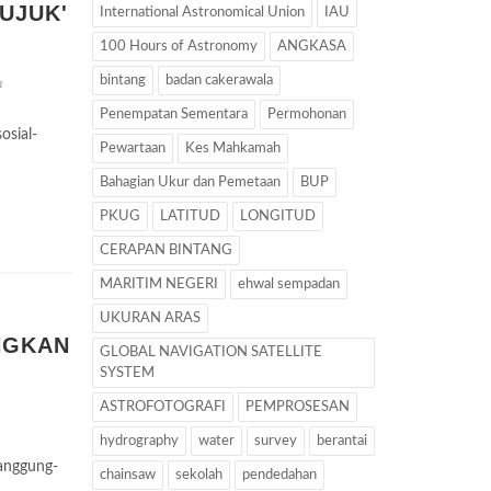
UJUK'
International Astronomical Union
IAU
100 Hours of Astronomy
ANGKASA
bintang
badan cakerawala
h
Penempatan Sementara
Permohonan
sial-
Pewartaan
Kes Mahkamah
Bahagian Ukur dan Pemetaan
BUP
PKUG
LATITUD
LONGITUD
CERAPAN BINTANG
MARITIM NEGERI
ehwal sempadan
UKURAN ARAS
NGKAN
GLOBAL NAVIGATION SATELLITE
SYSTEM
ASTROFOTOGRAFI
PEMPROSESAN
h
hydrography
water
survey
berantai
anggung-
chainsaw
sekolah
pendedahan