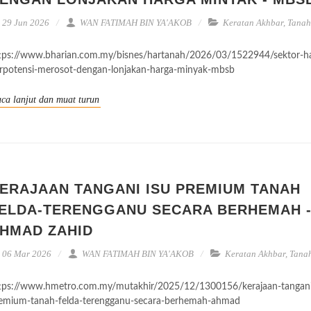
29 Jun 2026
WAN FATIMAH BIN YA'AKOB
Keratan Akhbar
,
Tanah
tps://www.bharian.com.my/bisnes/hartanah/2026/03/1522944/sektor-h
rpotensi-merosot-dengan-lonjakan-harga-minyak-mbsb
ca lanjut dan muat turun
ERAJAAN TANGANI ISU PREMIUM TANAH
ELDA-TERENGGANU SECARA BERHEMAH 
HMAD ZAHID
06 Mar 2026
WAN FATIMAH BIN YA'AKOB
Keratan Akhbar
,
Tana
tps://www.hmetro.com.my/mutakhir/2025/12/1300156/kerajaan-tangani
emium-tanah-felda-terengganu-secara-berhemah-ahmad