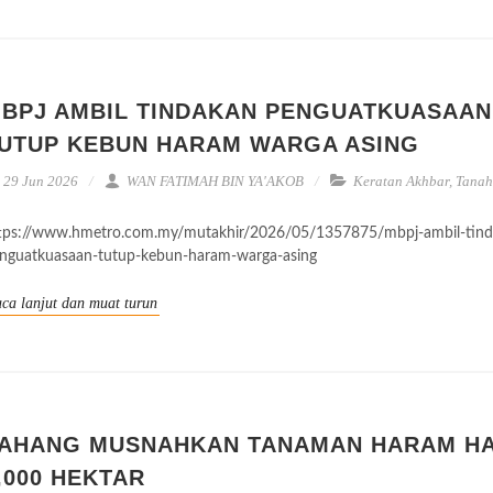
BPJ AMBIL TINDAKAN PENGUATKUASAAN
UTUP KEBUN HARAM WARGA ASING
29 Jun 2026
WAN FATIMAH BIN YA'AKOB
Keratan Akhbar
,
Tanah
tps://www.hmetro.com.my/mutakhir/2026/05/1357875/mbpj-ambil-tind
nguatkuasaan-tutup-kebun-haram-warga-asing
ca lanjut dan muat turun
AHANG MUSNAHKAN TANAMAN HARAM H
,000 HEKTAR