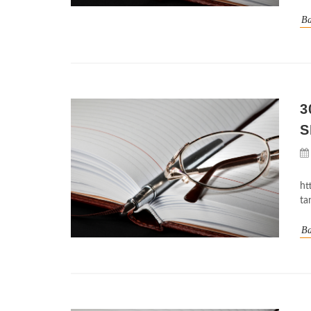
Ba
3
S
ht
ta
Ba