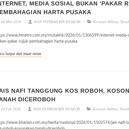
NTERNET, MEDIA SOSIAL BUKAN 'PAKAR R
EMBAHAGIAN HARTA PUSAKA
06 Mar 2026
WAN FATIMAH BIN YA'AKOB
Keratan Akhbar
,
Tana
tps://www.hmetro.com.my/mutakhir/2026/01/1306599/internet-media-so
kan-pakar-rujuk-pembahagian-harta-pusaka
ca lanjut dan muat turun
AIS NAFI TANGGUNG KOS ROBOH, KOSO
ANAH DICEROBOH
24 Feb 2026
WAN FATIMAH BIN YA'AKOB
Keratan Akhbar
,
Tana
tps://www.bharian.com.my/berita/nasional/2026/01/1502574/jais-nafi-t
s-roboh-kosongkan-tanah-diceroboh