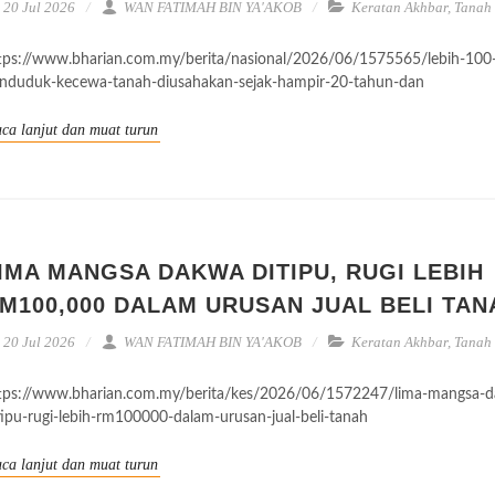
20 Jul 2026
WAN FATIMAH BIN YA'AKOB
Keratan Akhbar
,
Tanah
tps://www.bharian.com.my/berita/nasional/2026/06/1575565/lebih-100
nduduk-kecewa-tanah-diusahakan-sejak-hampir-20-tahun-dan
ca lanjut dan muat turun
IMA MANGSA DAKWA DITIPU, RUGI LEBIH
M100,000 DALAM URUSAN JUAL BELI TAN
20 Jul 2026
WAN FATIMAH BIN YA'AKOB
Keratan Akhbar
,
Tanah
tps://www.bharian.com.my/berita/kes/2026/06/1572247/lima-mangsa-
tipu-rugi-lebih-rm100000-dalam-urusan-jual-beli-tanah
ca lanjut dan muat turun