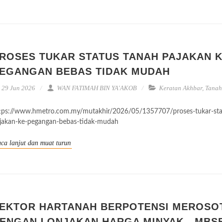
ROSES TUKAR STATUS TANAH PAJAKAN 
EGANGAN BEBAS TIDAK MUDAH
29 Jun 2026
WAN FATIMAH BIN YA'AKOB
Keratan Akhbar
,
Tanah
tps://www.hmetro.com.my/mutakhir/2026/05/1357707/proses-tukar-sta
jakan-ke-pegangan-bebas-tidak-mudah
ca lanjut dan muat turun
EKTOR HARTANAH BERPOTENSI MEROSO
ENGAN LONJAKAN HARGA MINYAK - MBSB