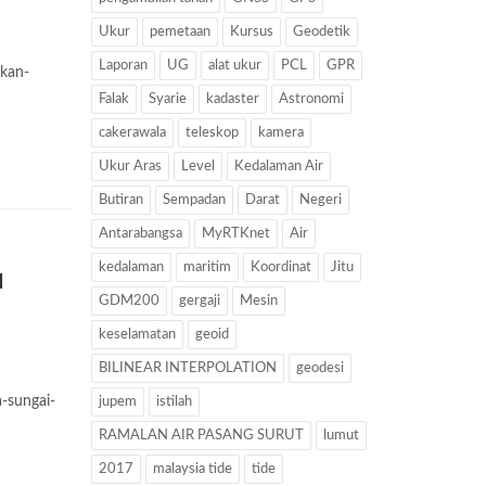
Ukur
pemetaan
Kursus
Geodetik
Laporan
UG
alat ukur
PCL
GPR
kan-
Falak
Syarie
kadaster
Astronomi
cakerawala
teleskop
kamera
Ukur Aras
Level
Kedalaman Air
Butiran
Sempadan
Darat
Negeri
Antarabangsa
MyRTKnet
Air
kedalaman
maritim
Koordinat
Jitu
H
GDM200
gergaji
Mesin
keselamatan
geoid
BILINEAR INTERPOLATION
geodesi
-sungai-
jupem
istilah
RAMALAN AIR PASANG SURUT
lumut
2017
malaysia tide
tide