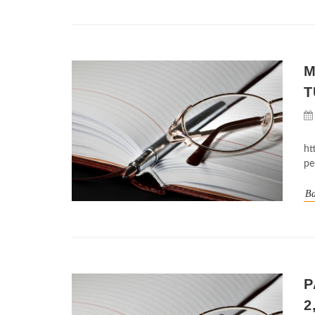
M
T
ht
pe
Ba
P
2