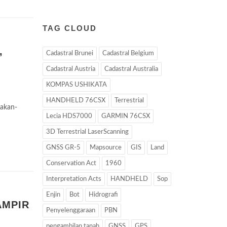
TAG CLOUD
,
Cadastral Brunei
Cadastral Belgium
Cadastral Austria
Cadastral Australia
KOMPAS USHIKATA
HANDHELD 76CSX
Terrestrial
akan-
Lecia HDS7000
GARMIN 76CSX
3D Terrestrial LaserScanning
GNSS GR-5
Mapsource
GIS
Land
Conservation Act
1960
Interpretation Acts
HANDHELD
Sop
Enjin
Bot
Hidrografi
AMPIR
Penyelenggaraan
PBN
pengambilan tanah
GNSS
GPS