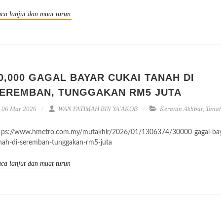
ca lanjut dan muat turun
0,000 GAGAL BAYAR CUKAI TANAH DI
EREMBAN, TUNGGAKAN RM5 JUTA
06 Mar 2026
WAN FATIMAH BIN YA'AKOB
Keratan Akhbar
,
Tana
tps://www.hmetro.com.my/mutakhir/2026/01/1306374/30000-gagal-bay
nah-di-seremban-tunggakan-rm5-juta
ca lanjut dan muat turun