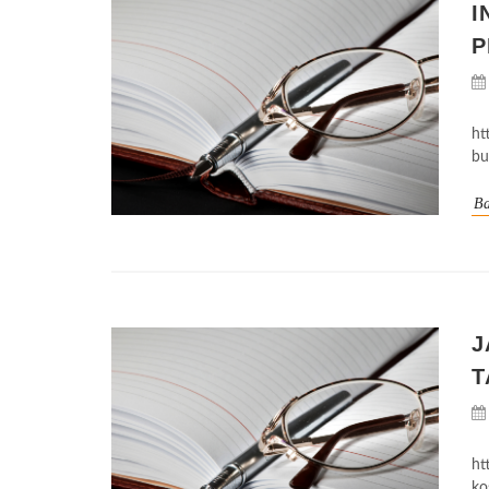
I
P
ht
bu
Ba
J
T
ht
ko