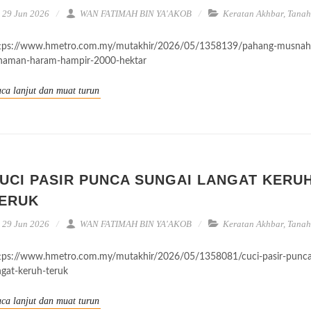
29 Jun 2026
WAN FATIMAH BIN YA'AKOB
Keratan Akhbar
,
Tanah
tps://www.hmetro.com.my/mutakhir/2026/05/1358139/pahang-musnah
naman-haram-hampir-2000-hektar
ca lanjut dan muat turun
UCI PASIR PUNCA SUNGAI LANGAT KERU
ERUK
29 Jun 2026
WAN FATIMAH BIN YA'AKOB
Keratan Akhbar
,
Tanah
tps://www.hmetro.com.my/mutakhir/2026/05/1358081/cuci-pasir-punca
ngat-keruh-teruk
ca lanjut dan muat turun