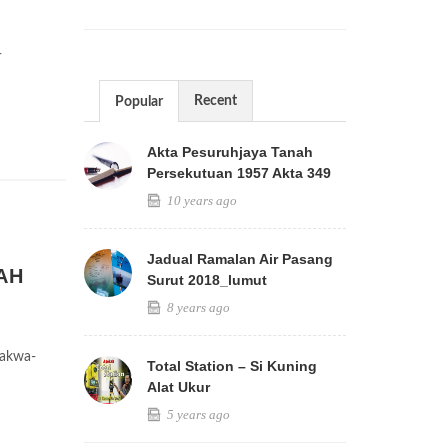
-
Recent
Popular
Akta Pesuruhjaya Tanah
Persekutuan 1957 Akta 349
10 years ago
Jadual Ramalan Air Pasang
AH
Surut 2018_lumut
8 years ago
dakwa-
Total Station – Si Kuning
Alat Ukur
5 years ago