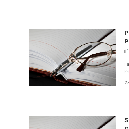
P
P
ht
pa
Ba
S
D