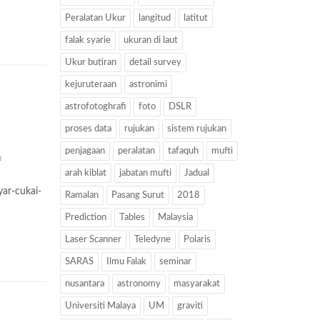
Peralatan Ukur
langitud
latitut
falak syarie
ukuran di laut
Ukur butiran
detail survey
kejuruteraan
astronimi
astrofotoghrafi
foto
DSLR
proses data
rujukan
sistem rujukan
penjagaan
peralatan
tafaquh
mufti
h
arah kiblat
jabatan mufti
Jadual
ar-cukai-
Ramalan
Pasang Surut
2018
Prediction
Tables
Malaysia
Laser Scanner
Teledyne
Polaris
SARAS
Ilmu Falak
seminar
nusantara
astronomy
masyarakat
Universiti Malaya
UM
graviti