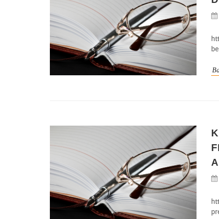
ht
be
Ba
K
F
A
ht
pr