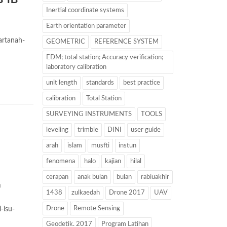
Inertial coordinate systems
Earth orientation parameter
artanah-
GEOMETRIC
REFERENCE SYSTEM
EDM; total station; Accuracy verification;
laboratory calibration
unit length
standards
best practice
calibration
Total Station
SURVEYING INSTRUMENTS
TOOLS
leveling
trimble
DINI
user guide
arah
islam
musfti
instun
-
fenomena
halo
kajian
hilal
cerapan
anak bulan
bulan
rabiuakhir
h
1438
zulkaedah
Drone 2017
UAV
Drone
Remote Sensing
-isu-
Geodetik. 2017
Program Latihan