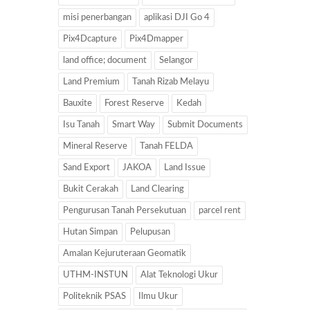
misi penerbangan
aplikasi DJI Go 4
Pix4Dcapture
Pix4Dmapper
land office; document
Selangor
Land Premium
Tanah Rizab Melayu
Bauxite
Forest Reserve
Kedah
Isu Tanah
Smart Way
Submit Documents
Mineral Reserve
Tanah FELDA
Sand Export
JAKOA
Land Issue
Bukit Cerakah
Land Clearing
Pengurusan Tanah Persekutuan
parcel rent
Hutan Simpan
Pelupusan
Amalan Kejuruteraan Geomatik
UTHM-INSTUN
Alat Teknologi Ukur
Politeknik PSAS
Ilmu Ukur