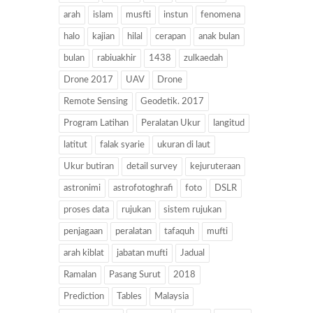
arah
islam
musfti
instun
fenomena
halo
kajian
hilal
cerapan
anak bulan
bulan
rabiuakhir
1438
zulkaedah
Drone 2017
UAV
Drone
Remote Sensing
Geodetik. 2017
Program Latihan
Peralatan Ukur
langitud
latitut
falak syarie
ukuran di laut
Ukur butiran
detail survey
kejuruteraan
astronimi
astrofotoghrafi
foto
DSLR
proses data
rujukan
sistem rujukan
penjagaan
peralatan
tafaquh
mufti
arah kiblat
jabatan mufti
Jadual
Ramalan
Pasang Surut
2018
Prediction
Tables
Malaysia