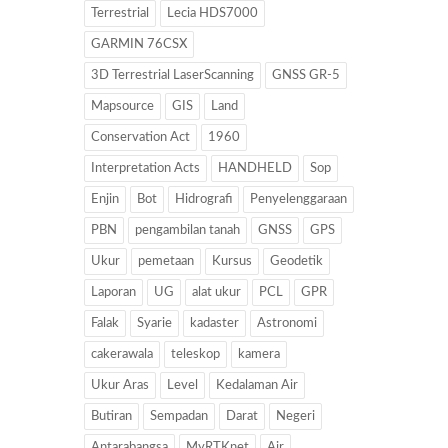
Terrestrial
Lecia HDS7000
GARMIN 76CSX
3D Terrestrial LaserScanning
GNSS GR-5
Mapsource
GIS
Land
Conservation Act
1960
Interpretation Acts
HANDHELD
Sop
Enjin
Bot
Hidrografi
Penyelenggaraan
PBN
pengambilan tanah
GNSS
GPS
Ukur
pemetaan
Kursus
Geodetik
Laporan
UG
alat ukur
PCL
GPR
Falak
Syarie
kadaster
Astronomi
cakerawala
teleskop
kamera
Ukur Aras
Level
Kedalaman Air
Butiran
Sempadan
Darat
Negeri
Antarabangsa
MyRTKnet
Air