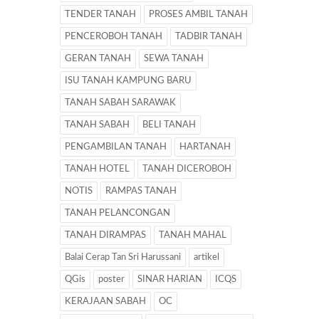
TENDER TANAH
PROSES AMBIL TANAH
PENCEROBOH TANAH
TADBIR TANAH
GERAN TANAH
SEWA TANAH
ISU TANAH KAMPUNG BARU
TANAH SABAH SARAWAK
TANAH SABAH
BELI TANAH
PENGAMBILAN TANAH
HARTANAH
TANAH HOTEL
TANAH DICEROBOH
NOTIS
RAMPAS TANAH
TANAH PELANCONGAN
TANAH DIRAMPAS
TANAH MAHAL
Balai Cerap Tan Sri Harussani
artikel
QGis
poster
SINAR HARIAN
ICQS
KERAJAAN SABAH
OC