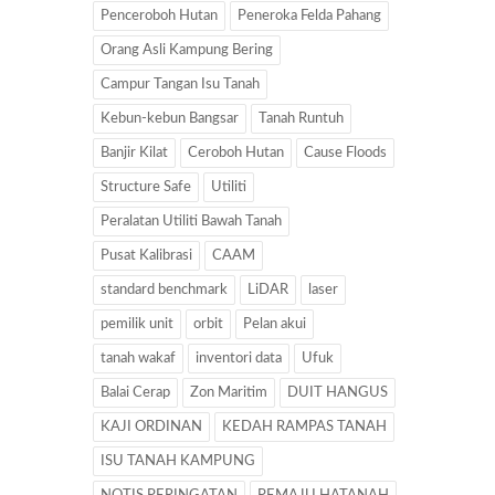
Penceroboh Hutan
Peneroka Felda Pahang
Orang Asli Kampung Bering
Campur Tangan Isu Tanah
Kebun-kebun Bangsar
Tanah Runtuh
Banjir Kilat
Ceroboh Hutan
Cause Floods
Structure Safe
Utiliti
Peralatan Utiliti Bawah Tanah
Pusat Kalibrasi
CAAM
standard benchmark
LiDAR
laser
pemilik unit
orbit
Pelan akui
tanah wakaf
inventori data
Ufuk
Balai Cerap
Zon Maritim
DUIT HANGUS
KAJI ORDINAN
KEDAH RAMPAS TANAH
ISU TANAH KAMPUNG