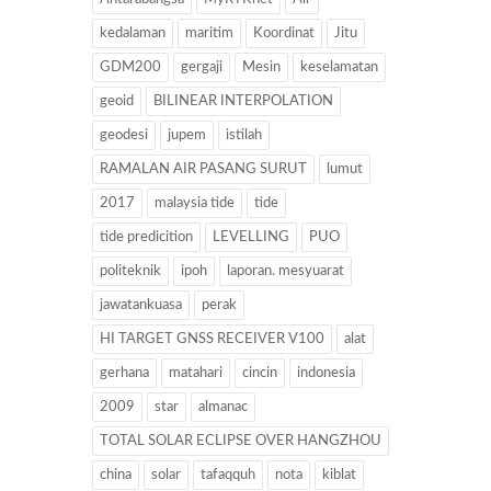
kedalaman
maritim
Koordinat
Jitu
GDM200
gergaji
Mesin
keselamatan
geoid
BILINEAR INTERPOLATION
geodesi
jupem
istilah
RAMALAN AIR PASANG SURUT
lumut
2017
malaysia tide
tide
tide predicition
LEVELLING
PUO
politeknik
ipoh
laporan. mesyuarat
jawatankuasa
perak
HI TARGET GNSS RECEIVER V100
alat
gerhana
matahari
cincin
indonesia
2009
star
almanac
TOTAL SOLAR ECLIPSE OVER HANGZHOU
china
solar
tafaqquh
nota
kiblat