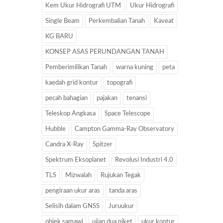
Kem Ukur Hidrografi UTM
Ukur Hidrografi
Single Beam
Perkembalian Tanah
Kaveat
KG BARU
KONSEP ASAS PERUNDANGAN TANAH
Pemberimilikan Tanah
warna kuning
peta
kaedah grid kontur
topografi
pecah bahagian
pajakan
tenansi
Teleskop Angkasa
Space Telescope
Hubble
Campton Gamma-Ray Observatory
Candra X-Ray
Spitzer
Spektrum Eksoplanet
Revolusi Industri 4.0
TLS
Mizwalah
Rujukan Tegak
pengiraan ukur aras
tanda aras
Selisih dalam GNSS
Juruukur
objek samawi
ujian dua piket
ukur kontur