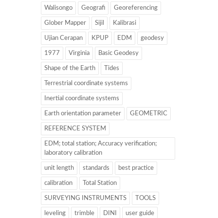
Walisongo
Geografi
Georeferencing
Glober Mapper
Sijil
Kalibrasi
Ujian Cerapan
KPUP
EDM
geodesy
1977
Virginia
Basic Geodesy
Shape of the Earth
Tides
Terrestrial coordinate systems
Inertial coordinate systems
Earth orientation parameter
GEOMETRIC
REFERENCE SYSTEM
EDM; total station; Accuracy verification;
laboratory calibration
unit length
standards
best practice
calibration
Total Station
SURVEYING INSTRUMENTS
TOOLS
leveling
trimble
DINI
user guide