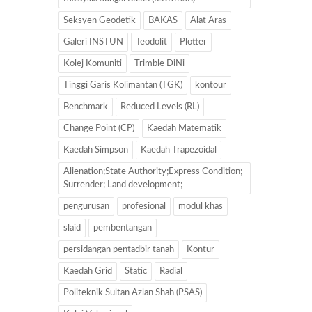
Seksyen Geodetik
BAKAS
Alat Aras
Galeri INSTUN
Teodolit
Plotter
Kolej Komuniti
Trimble DiNi
Tinggi Garis Kolimantan (TGK)
kontour
Benchmark
Reduced Levels (RL)
Change Point (CP)
Kaedah Matematik
Kaedah Simpson
Kaedah Trapezoidal
Alienation;State Authority;Express Condition;
Surrender; Land development;
pengurusan
profesional
modul khas
slaid
pembentangan
persidangan pentadbir tanah
Kontur
Kaedah Grid
Static
Radial
Politeknik Sultan Azlan Shah (PSAS)