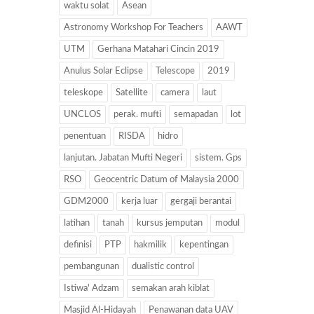
waktu solat
Asean
Astronomy Workshop For Teachers
AAWT
UTM
Gerhana Matahari Cincin 2019
Anulus Solar Eclipse
Telescope
2019
teleskope
Satellite
camera
laut
UNCLOS
perak. mufti
semapadan
lot
penentuan
RISDA
hidro
lanjutan. Jabatan Mufti Negeri
sistem. Gps
RSO
Geocentric Datum of Malaysia 2000
GDM2000
kerja luar
gergaji berantai
latihan
tanah
kursus jemputan
modul
definisi
PTP
hakmilik
kepentingan
pembangunan
dualistic control
Istiwa' Adzam
semakan arah kiblat
Masjid Al-Hidayah
Penawanan data UAV