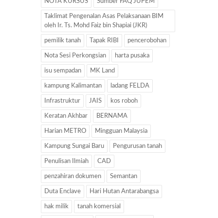
NOTA KURSUS
Sumber FAQ JUPEM
Taklimat Pengenalan Asas Pelaksanaan BIM
oleh Ir. Ts. Mohd Faiz bin Shapiai (JKR)
pemilik tanah
Tapak RIBI
pencerobohan
Nota Sesi Perkongsian
harta pusaka
isu sempadan
MK Land
kampung Kalimantan
ladang FELDA
Infrastruktur
JAIS
kos roboh
Keratan Akhbar
BERNAMA
Harian METRO
Mingguan Malaysia
Kampung Sungai Baru
Pengurusan tanah
Penulisan Ilmiah
CAD
penzahiran dokumen
Semantan
Duta Enclave
Hari Hutan Antarabangsa
hak milik
tanah komersial