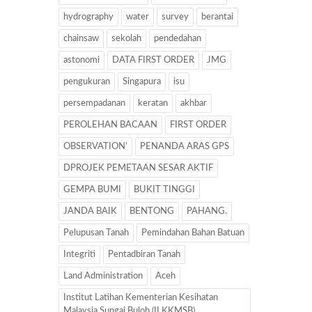
hydrography
water
survey
berantai
chainsaw
sekolah
pendedahan
astonomi
DATA FIRST ORDER
JMG
pengukuran
Singapura
isu
persempadanan
keratan
akhbar
PEROLEHAN BACAAN
FIRST ORDER
OBSERVATION’
PENANDA ARAS GPS
DPROJEK PEMETAAN SESAR AKTIF
GEMPA BUMI
BUKIT TINGGI
JANDA BAIK
BENTONG
PAHANG.
Pelupusan Tanah
Pemindahan Bahan Batuan
Integriti
Pentadbiran Tanah
Land Administration
Aceh
Institut Latihan Kementerian Kesihatan
Malaysia Sungai Buloh (ILKKMSB)