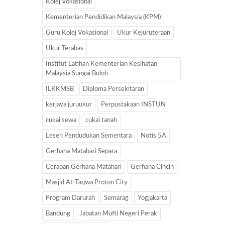
Kolej Vokasional
Kementerian Pendidikan Malaysia (KPM)
Guru Kolej Vokasional
Ukur Kejuruteraan
Ukur Terabas
Institut Latihan Kementerian Kesihatan
Malaysia Sungai Buloh
ILKKMSB
Diploma Persekitaran
kerjaya juruukur
Perpustakaan INSTUN
cukai sewa
cukai tanah
Lesen Pendudukan Sementara
Notis 5A
Gerhana Matahari Separa
Cerapan Gerhana Matahari
Gerhana Cincin
Masjid At-Taqwa Proton City
Program Darurah
Semarag
Yogjakarta
Bandung
Jabatan Mufti Negeri Perak