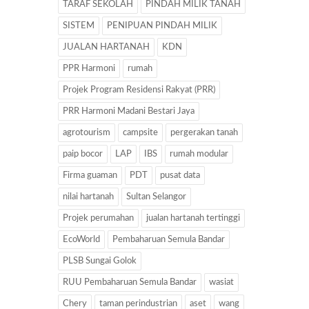
TARAF SEKOLAH
PINDAH MILIK TANAH
SISTEM
PENIPUAN PINDAH MILIK
JUALAN HARTANAH
KDN
PPR Harmoni
rumah
Projek Program Residensi Rakyat (PRR)
PRR Harmoni Madani Bestari Jaya
agrotourism
campsite
pergerakan tanah
paip bocor
LAP
IBS
rumah modular
Firma guaman
PDT
pusat data
nilai hartanah
Sultan Selangor
Projek perumahan
jualan hartanah tertinggi
EcoWorld
Pembaharuan Semula Bandar
PLSB Sungai Golok
RUU Pembaharuan Semula Bandar
wasiat
Chery
taman perindustrian
aset
wang