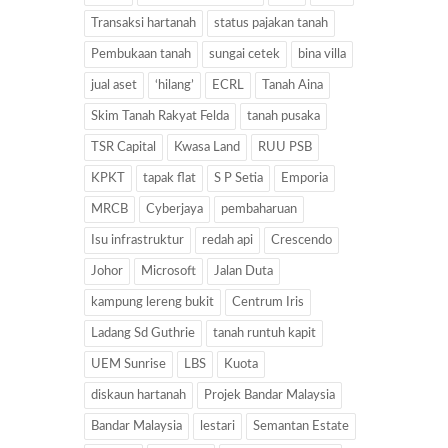
Transaksi hartanah
status pajakan tanah
Pembukaan tanah
sungai cetek
bina villa
jual aset
‘hilang’
ECRL
Tanah Aina
Skim Tanah Rakyat Felda
tanah pusaka
TSR Capital
Kwasa Land
RUU PSB
KPKT
tapak flat
S P Setia
Emporia
MRCB
Cyberjaya
pembaharuan
Isu infrastruktur
redah api
Crescendo
Johor
Microsoft
Jalan Duta
kampung lereng bukit
Centrum Iris
Ladang Sd Guthrie
tanah runtuh kapit
UEM Sunrise
LBS
Kuota
diskaun hartanah
Projek Bandar Malaysia
Bandar Malaysia
lestari
Semantan Estate