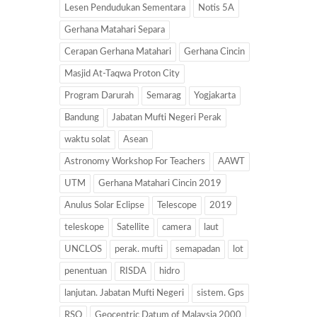
Lesen Pendudukan Sementara
Notis 5A
Gerhana Matahari Separa
Cerapan Gerhana Matahari
Gerhana Cincin
Masjid At-Taqwa Proton City
Program Darurah
Semarag
Yogjakarta
Bandung
Jabatan Mufti Negeri Perak
waktu solat
Asean
Astronomy Workshop For Teachers
AAWT
UTM
Gerhana Matahari Cincin 2019
Anulus Solar Eclipse
Telescope
2019
teleskope
Satellite
camera
laut
UNCLOS
perak. mufti
semapadan
lot
penentuan
RISDA
hidro
lanjutan. Jabatan Mufti Negeri
sistem. Gps
RSO
Geocentric Datum of Malaysia 2000