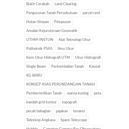
Bukit Cerakah
Land Clearing
Pengurusan Tanah Persekutuan
parcel rent
Hutan Simpan
Pelupusan
Amalan Kejuruteraan Geomatik
UTHM-INSTUN
Alat Teknologi Ukur
Politeknik PSAS
Ilmu Ukur
Kem Ukur Hidrografi UTM
Ukur Hidrografi
Single Beam
Perkembalian Tanah
Kaveat
KG BARU
KONSEP ASAS PERUNDANGAN TANAH
Pemberimilikan Tanah
warna kuning
peta
kaedah grid kontur
topografi
pecah bahagian
pajakan
tenansi
Teleskop Angkasa
Space Telescope