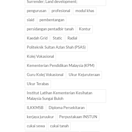
Surrender; Land development;
pengurusan
profesional
modul khas
slaid
pembentangan
persidangan pentadbir tanah
Kontur
Kaedah Grid
Static
Radial
Politeknik Sultan Azlan Shah (PSAS)
Kolej Vokasional
Kementerian Pendidikan Malaysia (KPM)
Guru Kolej Vokasional
Ukur Kejuruteraan
Ukur Terabas
Institut Latihan Kementerian Kesihatan
Malaysia Sungai Buloh
ILKKMSB
Diploma Persekitaran
kerjaya juruukur
Perpustakaan INSTUN
cukai sewa
cukai tanah