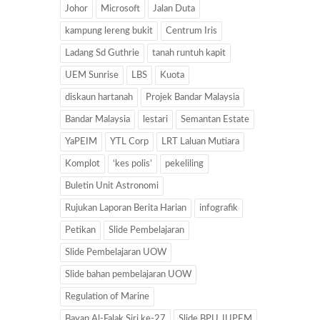
Johor
Microsoft
Jalan Duta
kampung lereng bukit
Centrum Iris
Ladang Sd Guthrie
tanah runtuh kapit
UEM Sunrise
LBS
Kuota
diskaun hartanah
Projek Bandar Malaysia
Bandar Malaysia
lestari
Semantan Estate
YaPEIM
YTL Corp
LRT Laluan Mutiara
Komplot
‘kes polis’
pekeliling
Buletin Unit Astronomi
Rujukan Laporan Berita Harian
infografik
Petikan
Slide Pembelajaran
Slide Pembelajaran UOW
Slide bahan pembelajaran UOW
Regulation of Marine
Bayan Al-Falak Siri ke-27
Slide BPU JUPEM