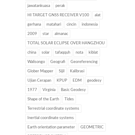
jawatankuasa
perak
HI TARGET GNSS RECEIVER V100
alat
gerhana
matahari
cincin
indonesia
2009
star
almanac
TOTAL SOLAR ECLIPSE OVER HANGZHOU
china
solar
tafaqquh
nota
kiblat
Walisongo
Geografi
Georeferencing
Glober Mapper
Sijil
Kalibrasi
Ujian Cerapan
KPUP
EDM
geodesy
1977
Virginia
Basic Geodesy
Shape of the Earth
Tides
Terrestrial coordinate systems
Inertial coordinate systems
Earth orientation parameter
GEOMETRIC