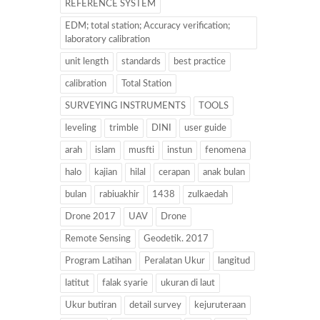
REFERENCE SYSTEM
EDM; total station; Accuracy verification;
laboratory calibration
unit length
standards
best practice
calibration
Total Station
SURVEYING INSTRUMENTS
TOOLS
leveling
trimble
DINI
user guide
arah
islam
musfti
instun
fenomena
halo
kajian
hilal
cerapan
anak bulan
bulan
rabiuakhir
1438
zulkaedah
Drone 2017
UAV
Drone
Remote Sensing
Geodetik. 2017
Program Latihan
Peralatan Ukur
langitud
latitut
falak syarie
ukuran di laut
Ukur butiran
detail survey
kejuruteraan