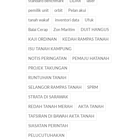
standard benchmark
LiDAR
laser
pemilik unit
orbit
Pelan akui
tanah wakaf
inventori data
Ufuk
Balai Cerap
Zon Maritim
DUIT HANGUS
KAJI ORDINAN
KEDAH RAMPAS TANAH
ISU TANAH KAMPUNG
NOTIS PERINGATAN
PEMAJU HATANAH
PROJEK TAKUNGAN
RUNTUHAN TANAH
SELANGOR RAMPAS TANAH
SPRM
STRATA DI SARAWAK
REDAH TANAH MERAH
AKTA TANAH
TAFSIRAN DI BAWAH AKTA TANAH
SIASATAN PERINTAH
PELUCUTUHAKAN