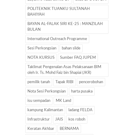
POLITEKNIK TUANKU SULTANAH
BAHIYAH
BAYAN AL-FALAK SIRI KE-25 : MANZILAH
BULAN
International Outreach Programme
Sesi Perkongsian
bahan slide
NOTA KURSUS
Sumber FAQ JUPEM
Taklimat Pengenalan Asas Pelaksanaan BIM
oleh Ir. Ts. Mohd Faiz bin Shapiai (JKR)
pemilik tanah
Tapak RIBI
pencerobohan
Nota Sesi Perkongsian
harta pusaka
isu sempadan
MK Land
kampung Kalimantan
ladang FELDA
Infrastruktur
JAIS
kos roboh
Keratan Akhbar
BERNAMA