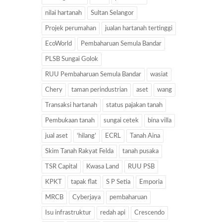
nilai hartanah
Sultan Selangor
Projek perumahan
jualan hartanah tertinggi
EcoWorld
Pembaharuan Semula Bandar
PLSB Sungai Golok
RUU Pembaharuan Semula Bandar
wasiat
Chery
taman perindustrian
aset
wang
Transaksi hartanah
status pajakan tanah
Pembukaan tanah
sungai cetek
bina villa
jual aset
‘hilang’
ECRL
Tanah Aina
Skim Tanah Rakyat Felda
tanah pusaka
TSR Capital
Kwasa Land
RUU PSB
KPKT
tapak flat
S P Setia
Emporia
MRCB
Cyberjaya
pembaharuan
Isu infrastruktur
redah api
Crescendo