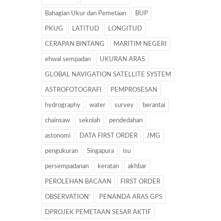
Bahagian Ukur dan Pemetaan
BUP
PKUG
LATITUD
LONGITUD
CERAPAN BINTANG
MARITIM NEGERI
ehwal sempadan
UKURAN ARAS
GLOBAL NAVIGATION SATELLITE SYSTEM
ASTROFOTOGRAFI
PEMPROSESAN
hydrography
water
survey
berantai
chainsaw
sekolah
pendedahan
astonomi
DATA FIRST ORDER
JMG
pengukuran
Singapura
isu
persempadanan
keratan
akhbar
PEROLEHAN BACAAN
FIRST ORDER
OBSERVATION’
PENANDA ARAS GPS
DPROJEK PEMETAAN SESAR AKTIF