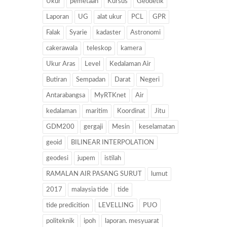
Ukur
pemetaan
Kursus
Geodetik
Laporan
UG
alat ukur
PCL
GPR
Falak
Syarie
kadaster
Astronomi
cakerawala
teleskop
kamera
Ukur Aras
Level
Kedalaman Air
Butiran
Sempadan
Darat
Negeri
Antarabangsa
MyRTKnet
Air
kedalaman
maritim
Koordinat
Jitu
GDM200
gergaji
Mesin
keselamatan
geoid
BILINEAR INTERPOLATION
geodesi
jupem
istilah
RAMALAN AIR PASANG SURUT
lumut
2017
malaysia tide
tide
tide predicition
LEVELLING
PUO
politeknik
ipoh
laporan. mesyuarat