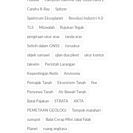
Hubble
Campton Gamma-Ray Observatory
Candra X-Ray
Spitzer
Spektrum Eksoplanet
Revolusi Industri 4.0
TLS
Mizwalah
Rujukan Tegak
pengiraan ukur aras
tanda aras
Selisih dalam GNSS
Juruukur
objek samawi
ujian dua piket
ukur kontur
takwim
Perintah Larangan
Kepentingan Notis
Ammonia
Pemajak Tanah
Ekosistem Tanah
Fee
Penyewa Tanah
Air Bawah Tanah
Batal Pajakan
STRATA
AKTA
PEMETAAN GEOLOGI
Tompok matahari
sunspot
Balai Cerap Mini Jabal Falak
Planet
ruang angkasa