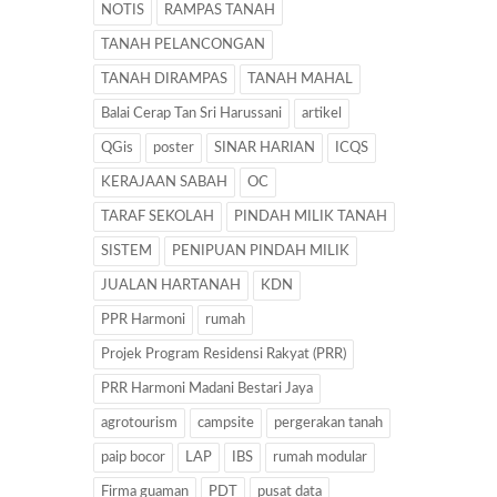
NOTIS
RAMPAS TANAH
TANAH PELANCONGAN
TANAH DIRAMPAS
TANAH MAHAL
Balai Cerap Tan Sri Harussani
artikel
QGis
poster
SINAR HARIAN
ICQS
KERAJAAN SABAH
OC
TARAF SEKOLAH
PINDAH MILIK TANAH
SISTEM
PENIPUAN PINDAH MILIK
JUALAN HARTANAH
KDN
PPR Harmoni
rumah
Projek Program Residensi Rakyat (PRR)
PRR Harmoni Madani Bestari Jaya
agrotourism
campsite
pergerakan tanah
paip bocor
LAP
IBS
rumah modular
Firma guaman
PDT
pusat data