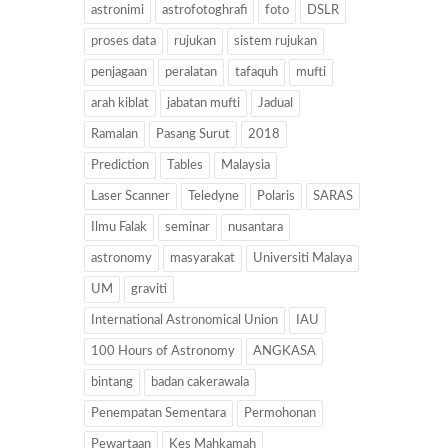
astronimi
astrofotoghrafi
foto
DSLR
proses data
rujukan
sistem rujukan
penjagaan
peralatan
tafaquh
mufti
arah kiblat
jabatan mufti
Jadual
Ramalan
Pasang Surut
2018
Prediction
Tables
Malaysia
Laser Scanner
Teledyne
Polaris
SARAS
Ilmu Falak
seminar
nusantara
astronomy
masyarakat
Universiti Malaya
UM
graviti
International Astronomical Union
IAU
100 Hours of Astronomy
ANGKASA
bintang
badan cakerawala
Penempatan Sementara
Permohonan
Pewartaan
Kes Mahkamah