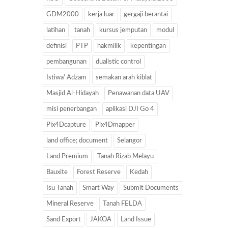
GDM2000
kerja luar
gergaji berantai
latihan
tanah
kursus jemputan
modul
definisi
PTP
hakmilik
kepentingan
pembangunan
dualistic control
Istiwa' Adzam
semakan arah kiblat
Masjid Al-Hidayah
Penawanan data UAV
misi penerbangan
aplikasi DJI Go 4
Pix4Dcapture
Pix4Dmapper
land office; document
Selangor
Land Premium
Tanah Rizab Melayu
Bauxite
Forest Reserve
Kedah
Isu Tanah
Smart Way
Submit Documents
Mineral Reserve
Tanah FELDA
Sand Export
JAKOA
Land Issue