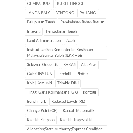
GEMPA BUMI
BUKIT TINGGI
JANDA BAIK
BENTONG
PAHANG.
Pelupusan Tanah
Pemindahan Bahan Batuan
Integriti
Pentadbiran Tanah
Land Administration
Aceh
Institut Latihan Kementerian Kesihatan
Malaysia Sungai Buloh (ILKKMSB)
Seksyen Geodetik
BAKAS
Alat Aras
Galeri INSTUN
Teodolit
Plotter
Kolej Komuniti
Trimble DiNi
Tinggi Garis Kolimantan (TGK)
kontour
Benchmark
Reduced Levels (RL)
Change Point (CP)
Kaedah Matematik
Kaedah Simpson
Kaedah Trapezoidal
Alienation;State Authority;Express Condition;