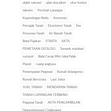
objek samawi
ujian dua piket
ukur kontur
takwim
Perintah Larangan
Kepentingan Notis
Ammonia
Pemajak Tanah
Ekosistem Tanah
Fee
Penyewa Tanah
Air Bawah Tanah
Batal Pajakan
STRATA
AKTA
PEMETAAN GEOLOGI
Tompok matahari
sunspot
Balai Cerap Mini Jabal Falak
Planet
ruang angkasa
Penempatan Pegawai
Rumah Selangorku
Rumah Berstrata
Laut Johor
JUAL TANAH
MENDAPAN TANAH
TANAH LAPANGAN TERBANG
Pegawai Tanah
AKTA PENGAMBILAN
Degazettement Challenged