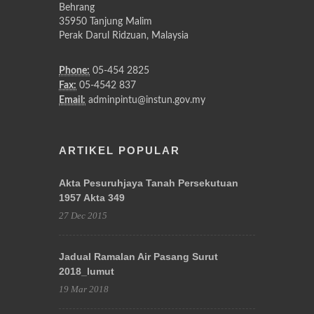
Behrang
35950 Tanjung Malim
Perak Darul Ridzuan, Malaysia
Phone:
05-454 2825
Fax:
05-4542 837
Email:
adminpintu@instun.gov.my
ARTIKEL POPULAR
Akta Pesuruhjaya Tanah Persekutuan
1957 Akta 349
27 Dec 2015
Jadual Ramalan Air Pasang Surut
2018_lumut
19 Mar 2018