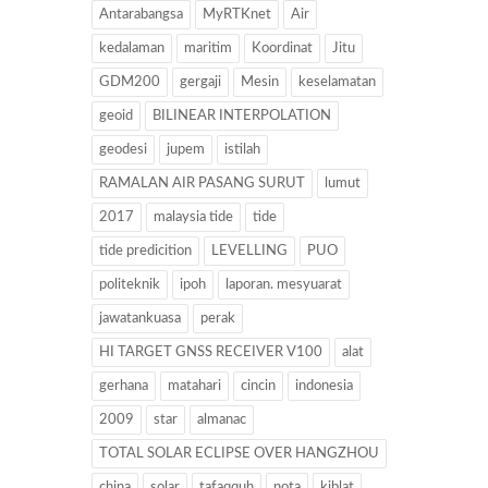
Antarabangsa
MyRTKnet
Air
kedalaman
maritim
Koordinat
Jitu
GDM200
gergaji
Mesin
keselamatan
geoid
BILINEAR INTERPOLATION
geodesi
jupem
istilah
RAMALAN AIR PASANG SURUT
lumut
2017
malaysia tide
tide
tide predicition
LEVELLING
PUO
politeknik
ipoh
laporan. mesyuarat
jawatankuasa
perak
HI TARGET GNSS RECEIVER V100
alat
gerhana
matahari
cincin
indonesia
2009
star
almanac
TOTAL SOLAR ECLIPSE OVER HANGZHOU
china
solar
tafaqquh
nota
kiblat