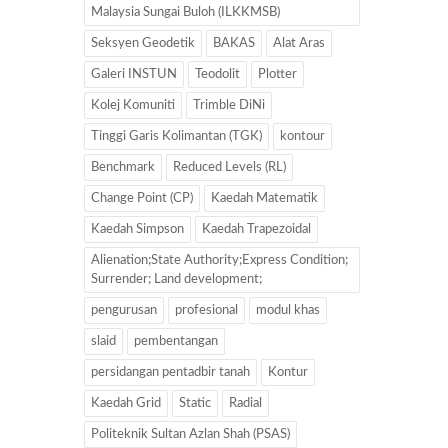
Malaysia Sungai Buloh (ILKKMSB)
Seksyen Geodetik
BAKAS
Alat Aras
Galeri INSTUN
Teodolit
Plotter
Kolej Komuniti
Trimble DiNi
Tinggi Garis Kolimantan (TGK)
kontour
Benchmark
Reduced Levels (RL)
Change Point (CP)
Kaedah Matematik
Kaedah Simpson
Kaedah Trapezoidal
Alienation;State Authority;Express Condition;
Surrender; Land development;
pengurusan
profesional
modul khas
slaid
pembentangan
persidangan pentadbir tanah
Kontur
Kaedah Grid
Static
Radial
Politeknik Sultan Azlan Shah (PSAS)