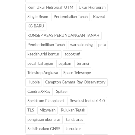
Kem Ukur Hidrografi UTM
Ukur Hidrografi
Single Beam
Perkembalian Tanah
Kaveat
KG BARU
KONSEP ASAS PERUNDANGAN TANAH
Pemberimilikan Tanah
warna kuning
peta
kaedah grid kontur
topografi
pecah bahagian
pajakan
tenansi
Teleskop Angkasa
Space Telescope
Hubble
Campton Gamma-Ray Observatory
Candra X-Ray
Spitzer
Spektrum Eksoplanet
Revolusi Industri 4.0
TLS
Mizwalah
Rujukan Tegak
pengiraan ukur aras
tanda aras
Selisih dalam GNSS
Juruukur