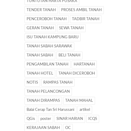
TUNTUTAN HARTA PUSAKA
TENDER TANAH
PROSES AMBIL TANAH
PENCEROBOH TANAH
TADBIR TANAH
GERAN TANAH
SEWA TANAH
ISU TANAH KAMPUNG BARU
TANAH SABAH SARAWAK
TANAH SABAH
BELI TANAH
PENGAMBILAN TANAH
HARTANAH
TANAH HOTEL
TANAH DICEROBOH
NOTIS
RAMPAS TANAH
TANAH PELANCONGAN
TANAH DIRAMPAS
TANAH MAHAL
Balai Cerap Tan Sri Harussani
artikel
QGis
poster
SINAR HARIAN
ICQS
KERAJAAN SABAH
OC