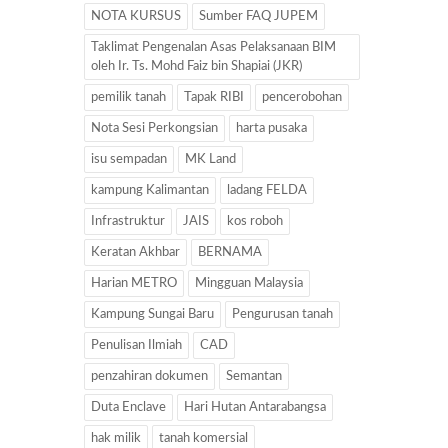
NOTA KURSUS
Sumber FAQ JUPEM
Taklimat Pengenalan Asas Pelaksanaan BIM
oleh Ir. Ts. Mohd Faiz bin Shapiai (JKR)
pemilik tanah
Tapak RIBI
pencerobohan
Nota Sesi Perkongsian
harta pusaka
isu sempadan
MK Land
kampung Kalimantan
ladang FELDA
Infrastruktur
JAIS
kos roboh
Keratan Akhbar
BERNAMA
Harian METRO
Mingguan Malaysia
Kampung Sungai Baru
Pengurusan tanah
Penulisan Ilmiah
CAD
penzahiran dokumen
Semantan
Duta Enclave
Hari Hutan Antarabangsa
hak milik
tanah komersial