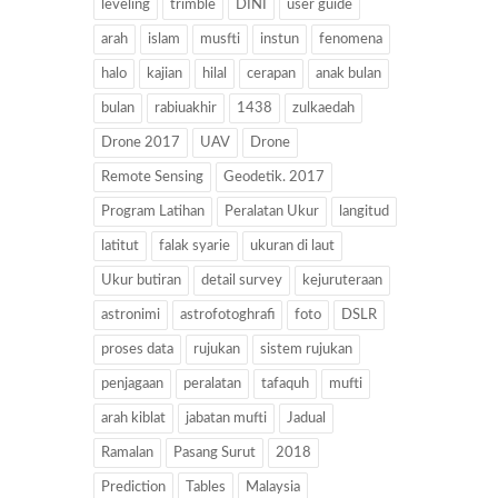
leveling
trimble
DINI
user guide
arah
islam
musfti
instun
fenomena
halo
kajian
hilal
cerapan
anak bulan
bulan
rabiuakhir
1438
zulkaedah
Drone 2017
UAV
Drone
Remote Sensing
Geodetik. 2017
Program Latihan
Peralatan Ukur
langitud
latitut
falak syarie
ukuran di laut
Ukur butiran
detail survey
kejuruteraan
astronimi
astrofotoghrafi
foto
DSLR
proses data
rujukan
sistem rujukan
penjagaan
peralatan
tafaquh
mufti
arah kiblat
jabatan mufti
Jadual
Ramalan
Pasang Surut
2018
Prediction
Tables
Malaysia