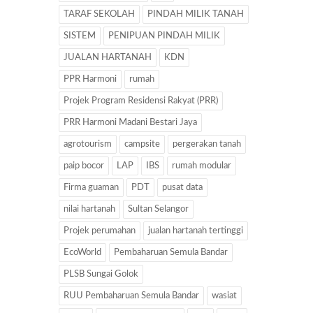
TARAF SEKOLAH
PINDAH MILIK TANAH
SISTEM
PENIPUAN PINDAH MILIK
JUALAN HARTANAH
KDN
PPR Harmoni
rumah
Projek Program Residensi Rakyat (PRR)
PRR Harmoni Madani Bestari Jaya
agrotourism
campsite
pergerakan tanah
paip bocor
LAP
IBS
rumah modular
Firma guaman
PDT
pusat data
nilai hartanah
Sultan Selangor
Projek perumahan
jualan hartanah tertinggi
EcoWorld
Pembaharuan Semula Bandar
PLSB Sungai Golok
RUU Pembaharuan Semula Bandar
wasiat