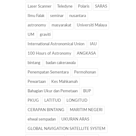
Laser Scanner
Teledyne
Polaris
SARAS
Ilmu Falak
seminar
nusantara
astronomy
masyarakat
Universiti Malaya
UM
graviti
International Astronomical Union
IAU
100 Hours of Astronomy
ANGKASA
bintang
badan cakerawala
Penempatan Sementara
Permohonan
Pewartaan
Kes Mahkamah
Bahagian Ukur dan Pemetaan
BUP
PKUG
LATITUD
LONGITUD
CERAPAN BINTANG
MARITIM NEGERI
ehwal sempadan
UKURAN ARAS
GLOBAL NAVIGATION SATELLITE SYSTEM