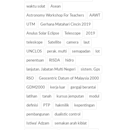
waktu solat
Asean
Astronomy Workshop For Teachers
AAWT
UTM
Gerhana Matahari Cincin 2019
Anulus Solar Eclipse
Telescope
2019
teleskope
Satellite
camera
laut
UNCLOS
perak. mufti
semapadan
lot
penentuan
RISDA
hidro
lanjutan. Jabatan Mufti Negeri
sistem. Gps
RSO
Geocentric Datum of Malaysia 2000
GDM2000
kerja luar
gergaji berantai
latihan
tanah
kursus jemputan
modul
definisi
PTP
hakmilik
kepentingan
pembangunan
dualistic control
Istiwa' Adzam
semakan arah kiblat