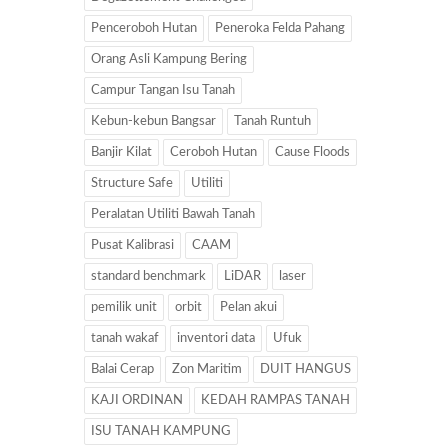
Penceroboh Hutan
Peneroka Felda Pahang
Orang Asli Kampung Bering
Campur Tangan Isu Tanah
Kebun-kebun Bangsar
Tanah Runtuh
Banjir Kilat
Ceroboh Hutan
Cause Floods
Structure Safe
Utiliti
Peralatan Utiliti Bawah Tanah
Pusat Kalibrasi
CAAM
standard benchmark
LiDAR
laser
pemilik unit
orbit
Pelan akui
tanah wakaf
inventori data
Ufuk
Balai Cerap
Zon Maritim
DUIT HANGUS
KAJI ORDINAN
KEDAH RAMPAS TANAH
ISU TANAH KAMPUNG