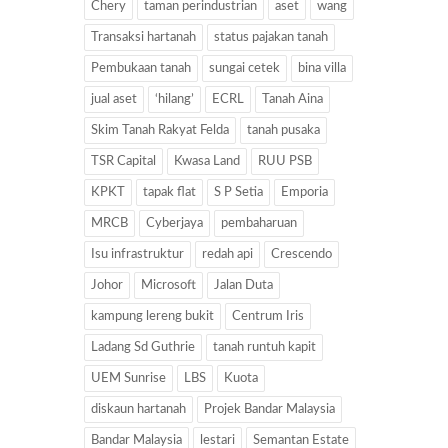
Chery
taman perindustrian
aset
wang
Transaksi hartanah
status pajakan tanah
Pembukaan tanah
sungai cetek
bina villa
jual aset
‘hilang’
ECRL
Tanah Aina
Skim Tanah Rakyat Felda
tanah pusaka
TSR Capital
Kwasa Land
RUU PSB
KPKT
tapak flat
S P Setia
Emporia
MRCB
Cyberjaya
pembaharuan
Isu infrastruktur
redah api
Crescendo
Johor
Microsoft
Jalan Duta
kampung lereng bukit
Centrum Iris
Ladang Sd Guthrie
tanah runtuh kapit
UEM Sunrise
LBS
Kuota
diskaun hartanah
Projek Bandar Malaysia
Bandar Malaysia
lestari
Semantan Estate