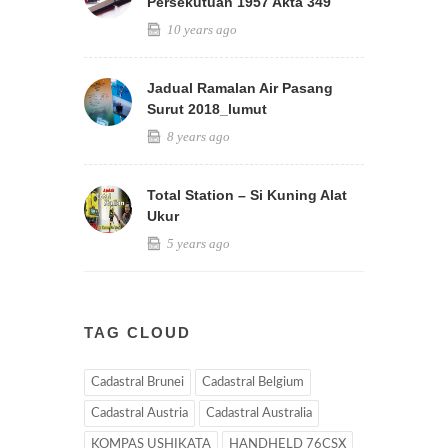
Persekutuan 1957 Akta 349
10 years ago
Jadual Ramalan Air Pasang
Surut 2018_lumut
8 years ago
Total Station – Si Kuning Alat
Ukur
5 years ago
TAG CLOUD
Cadastral Brunei
Cadastral Belgium
Cadastral Austria
Cadastral Australia
KOMPAS USHIKATA
HANDHELD 76CSX