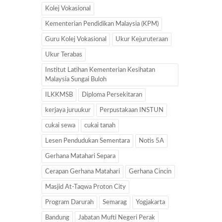
Kolej Vokasional
Kementerian Pendidikan Malaysia (KPM)
Guru Kolej Vokasional
Ukur Kejuruteraan
Ukur Terabas
Institut Latihan Kementerian Kesihatan
Malaysia Sungai Buloh
ILKKMSB
Diploma Persekitaran
kerjaya juruukur
Perpustakaan INSTUN
cukai sewa
cukai tanah
Lesen Pendudukan Sementara
Notis 5A
Gerhana Matahari Separa
Cerapan Gerhana Matahari
Gerhana Cincin
Masjid At-Taqwa Proton City
Program Darurah
Semarag
Yogjakarta
Bandung
Jabatan Mufti Negeri Perak