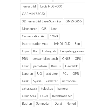
Terrestrial
Lecia HDS7000
GARMIN 76CSX
3D Terrestrial LaserScanning
GNSS GR-5
Mapsource
GIS
Land
Conservation Act
1960
Interpretation Acts
HANDHELD
Sop
Enjin
Bot
Hidrografi
Penyelenggaraan
PBN
pengambilan tanah
GNSS
GPS
Ukur
pemetaan
Kursus
Geodetik
Laporan
UG
alat ukur
PCL
GPR
Falak
Syarie
kadaster
Astronomi
cakerawala
teleskop
kamera
Ukur Aras
Level
Kedalaman Air
Butiran
Sempadan
Darat
Negeri