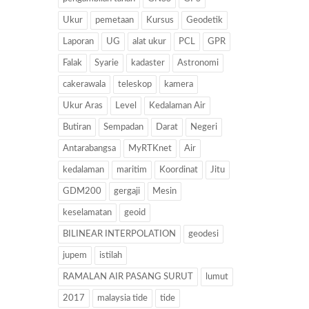
Ukur
pemetaan
Kursus
Geodetik
Laporan
UG
alat ukur
PCL
GPR
Falak
Syarie
kadaster
Astronomi
cakerawala
teleskop
kamera
Ukur Aras
Level
Kedalaman Air
Butiran
Sempadan
Darat
Negeri
Antarabangsa
MyRTKnet
Air
kedalaman
maritim
Koordinat
Jitu
GDM200
gergaji
Mesin
keselamatan
geoid
BILINEAR INTERPOLATION
geodesi
jupem
istilah
RAMALAN AIR PASANG SURUT
lumut
2017
malaysia tide
tide