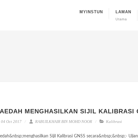
MYINSTUN
LAMAN
Utama
AEDAH MENGHASILKAN SIJIL KALIBRASI
04 Oct 2017
RABUILKHAIR BIN MOHD NOOR
Kalibrasi
edah&nbsp;menghasilkan Sijil Kalibrasi GNSS secara&nbsp;&nbsp;- Ujia