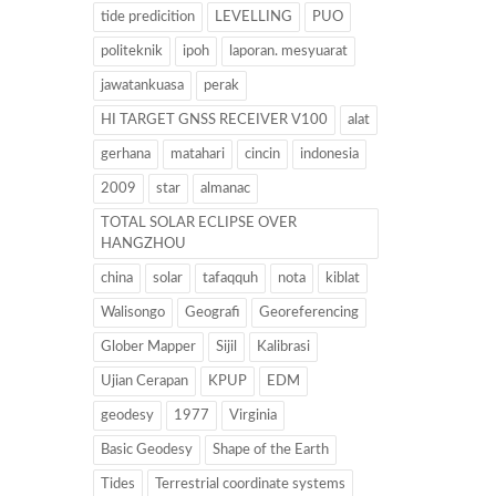
tide predicition
LEVELLING
PUO
politeknik
ipoh
laporan. mesyuarat
jawatankuasa
perak
HI TARGET GNSS RECEIVER V100
alat
gerhana
matahari
cincin
indonesia
2009
star
almanac
TOTAL SOLAR ECLIPSE OVER
HANGZHOU
china
solar
tafaqquh
nota
kiblat
Walisongo
Geografi
Georeferencing
Glober Mapper
Sijil
Kalibrasi
Ujian Cerapan
KPUP
EDM
geodesy
1977
Virginia
Basic Geodesy
Shape of the Earth
Tides
Terrestrial coordinate systems