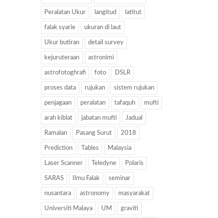
Peralatan Ukur
langitud
latitut
falak syarie
ukuran di laut
Ukur butiran
detail survey
kejuruteraan
astronimi
astrofotoghrafi
foto
DSLR
proses data
rujukan
sistem rujukan
penjagaan
peralatan
tafaquh
mufti
arah kiblat
jabatan mufti
Jadual
Ramalan
Pasang Surut
2018
Prediction
Tables
Malaysia
Laser Scanner
Teledyne
Polaris
SARAS
Ilmu Falak
seminar
nusantara
astronomy
masyarakat
Universiti Malaya
UM
graviti