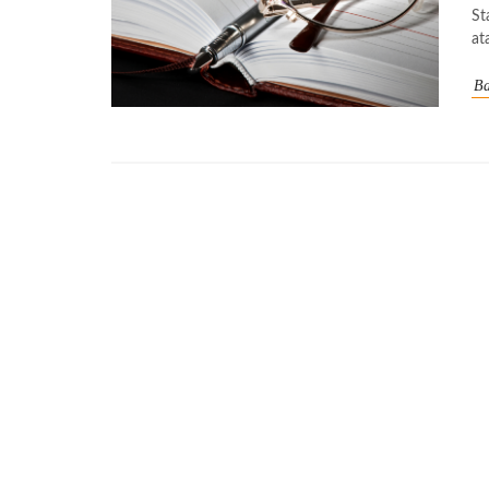
St
at
Ba