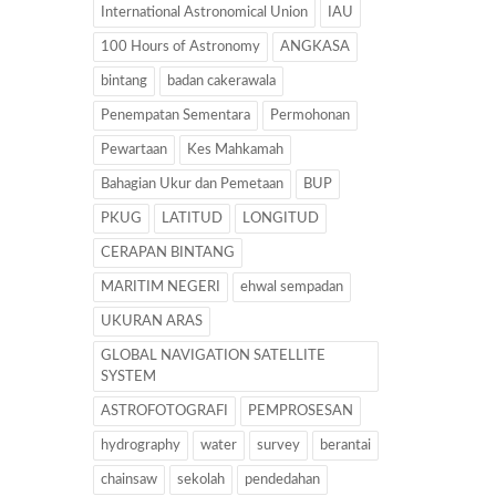
International Astronomical Union
IAU
100 Hours of Astronomy
ANGKASA
bintang
badan cakerawala
Penempatan Sementara
Permohonan
Pewartaan
Kes Mahkamah
Bahagian Ukur dan Pemetaan
BUP
PKUG
LATITUD
LONGITUD
CERAPAN BINTANG
MARITIM NEGERI
ehwal sempadan
UKURAN ARAS
GLOBAL NAVIGATION SATELLITE
SYSTEM
ASTROFOTOGRAFI
PEMPROSESAN
hydrography
water
survey
berantai
chainsaw
sekolah
pendedahan