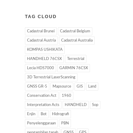
TAG CLOUD
Cadastral Brunei
Cadastral Belgium
Cadastral Austria
Cadastral Australia
KOMPAS USHIKATA
HANDHELD 76CSX
Terrestrial
Lecia HDS7000
GARMIN 76CSX
3D Terrestrial LaserScanning
GNSS GR-5
Mapsource
GIS
Land
Conservation Act
1960
Interpretation Acts
HANDHELD
Sop
Enjin
Bot
Hidrografi
Penyelenggaraan
PBN
pengambilan tanah
GNSS
GPS