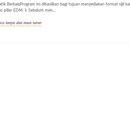
atik BerkalaProgram ini dihasilkan bagi tujuan menyediakan format sijil kal
as pillar EDM. ii. Sebelum men...
ca lanjut dan muat turun