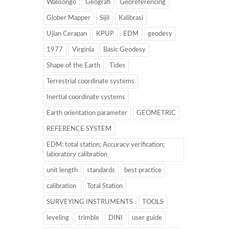
Walisongo
Geografi
Georeferencing
Glober Mapper
Sijil
Kalibrasi
Ujian Cerapan
KPUP
EDM
geodesy
1977
Virginia
Basic Geodesy
Shape of the Earth
Tides
Terrestrial coordinate systems
Inertial coordinate systems
Earth orientation parameter
GEOMETRIC
REFERENCE SYSTEM
EDM; total station; Accuracy verification;
laboratory calibration
unit length
standards
best practice
calibration
Total Station
SURVEYING INSTRUMENTS
TOOLS
leveling
trimble
DINI
user guide