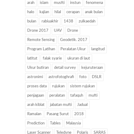
arah
islam
musfti
instun
fenomena
halo
kajian
hilal
cerapan
anak bulan
bulan
rabiuakhir
1438
zulkaedah
Drone 2017
UAV
Drone
Remote Sensing
Geodetik. 2017
Program Latihan
Peralatan Ukur
langitud
latitut
falak syarie
ukuran di laut
Ukur butiran
detail survey
kejuruteraan
astronimi
astrofotoghrafi
foto
DSLR
proses data
rujukan
sistem rujukan
penjagaan
peralatan
tafaquh
mufti
arah kiblat
jabatan mufti
Jadual
Ramalan
Pasang Surut
2018
Prediction
Tables
Malaysia
Laser Scanner
Teledyne
Polaris
SARAS