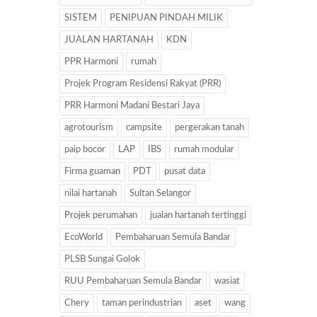
SISTEM
PENIPUAN PINDAH MILIK
JUALAN HARTANAH
KDN
PPR Harmoni
rumah
Projek Program Residensi Rakyat (PRR)
PRR Harmoni Madani Bestari Jaya
agrotourism
campsite
pergerakan tanah
paip bocor
LAP
IBS
rumah modular
Firma guaman
PDT
pusat data
nilai hartanah
Sultan Selangor
Projek perumahan
jualan hartanah tertinggi
EcoWorld
Pembaharuan Semula Bandar
PLSB Sungai Golok
RUU Pembaharuan Semula Bandar
wasiat
Chery
taman perindustrian
aset
wang