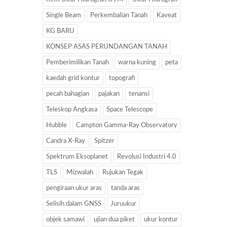
Single Beam
Perkembalian Tanah
Kaveat
KG BARU
KONSEP ASAS PERUNDANGAN TANAH
Pemberimilikan Tanah
warna kuning
peta
kaedah grid kontur
topografi
pecah bahagian
pajakan
tenansi
Teleskop Angkasa
Space Telescope
Hubble
Campton Gamma-Ray Observatory
Candra X-Ray
Spitzer
Spektrum Eksoplanet
Revolusi Industri 4.0
TLS
Mizwalah
Rujukan Tegak
pengiraan ukur aras
tanda aras
Selisih dalam GNSS
Juruukur
objek samawi
ujian dua piket
ukur kontur