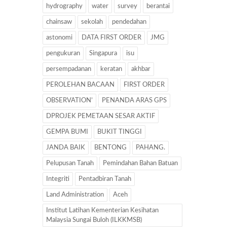
hydrography
water
survey
berantai
chainsaw
sekolah
pendedahan
astonomi
DATA FIRST ORDER
JMG
pengukuran
Singapura
isu
persempadanan
keratan
akhbar
PEROLEHAN BACAAN
FIRST ORDER
OBSERVATION’
PENANDA ARAS GPS
DPROJEK PEMETAAN SESAR AKTIF
GEMPA BUMI
BUKIT TINGGI
JANDA BAIK
BENTONG
PAHANG.
Pelupusan Tanah
Pemindahan Bahan Batuan
Integriti
Pentadbiran Tanah
Land Administration
Aceh
Institut Latihan Kementerian Kesihatan
Malaysia Sungai Buloh (ILKKMSB)