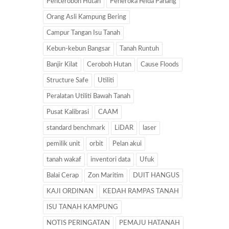
Penceroboh Hutan
Peneroka Felda Pahang
Orang Asli Kampung Bering
Campur Tangan Isu Tanah
Kebun-kebun Bangsar
Tanah Runtuh
Banjir Kilat
Ceroboh Hutan
Cause Floods
Structure Safe
Utiliti
Peralatan Utiliti Bawah Tanah
Pusat Kalibrasi
CAAM
standard benchmark
LiDAR
laser
pemilik unit
orbit
Pelan akui
tanah wakaf
inventori data
Ufuk
Balai Cerap
Zon Maritim
DUIT HANGUS
KAJI ORDINAN
KEDAH RAMPAS TANAH
ISU TANAH KAMPUNG
NOTIS PERINGATAN
PEMAJU HATANAH