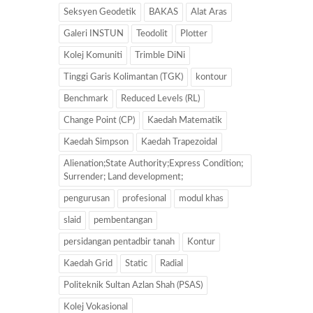
Seksyen Geodetik
BAKAS
Alat Aras
Galeri INSTUN
Teodolit
Plotter
Kolej Komuniti
Trimble DiNi
Tinggi Garis Kolimantan (TGK)
kontour
Benchmark
Reduced Levels (RL)
Change Point (CP)
Kaedah Matematik
Kaedah Simpson
Kaedah Trapezoidal
Alienation;State Authority;Express Condition;
Surrender; Land development;
pengurusan
profesional
modul khas
slaid
pembentangan
persidangan pentadbir tanah
Kontur
Kaedah Grid
Static
Radial
Politeknik Sultan Azlan Shah (PSAS)
Kolej Vokasional