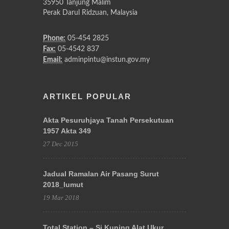
35950 Tanjung Malim
Perak Darul Ridzuan, Malaysia
Phone:
05-454 2825
Fax:
05-4542 837
Email:
adminpintu@instun.gov.my
ARTIKEL POPULAR
Akta Pesuruhjaya Tanah Persekutuan
1957 Akta 349
27 Dec 2015
Jadual Ramalan Air Pasang Surut
2018_lumut
19 Mar 2018
Total Station – Si Kuning Alat Ukur