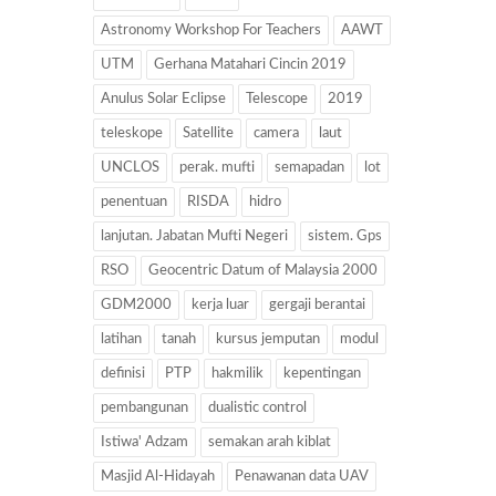
Astronomy Workshop For Teachers
AAWT
UTM
Gerhana Matahari Cincin 2019
Anulus Solar Eclipse
Telescope
2019
teleskope
Satellite
camera
laut
UNCLOS
perak. mufti
semapadan
lot
penentuan
RISDA
hidro
lanjutan. Jabatan Mufti Negeri
sistem. Gps
RSO
Geocentric Datum of Malaysia 2000
GDM2000
kerja luar
gergaji berantai
latihan
tanah
kursus jemputan
modul
definisi
PTP
hakmilik
kepentingan
pembangunan
dualistic control
Istiwa' Adzam
semakan arah kiblat
Masjid Al-Hidayah
Penawanan data UAV