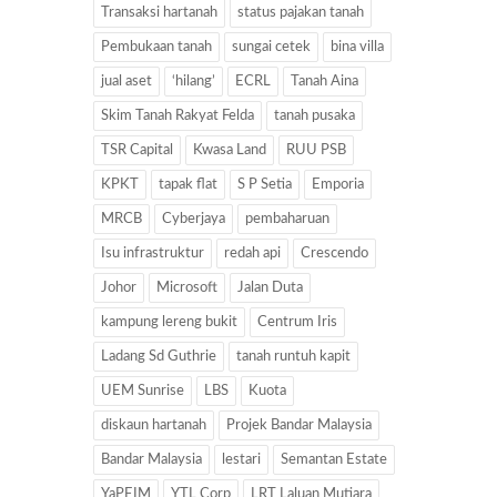
Transaksi hartanah
status pajakan tanah
Pembukaan tanah
sungai cetek
bina villa
jual aset
‘hilang’
ECRL
Tanah Aina
Skim Tanah Rakyat Felda
tanah pusaka
TSR Capital
Kwasa Land
RUU PSB
KPKT
tapak flat
S P Setia
Emporia
MRCB
Cyberjaya
pembaharuan
Isu infrastruktur
redah api
Crescendo
Johor
Microsoft
Jalan Duta
kampung lereng bukit
Centrum Iris
Ladang Sd Guthrie
tanah runtuh kapit
UEM Sunrise
LBS
Kuota
diskaun hartanah
Projek Bandar Malaysia
Bandar Malaysia
lestari
Semantan Estate
YaPEIM
YTL Corp
LRT Laluan Mutiara