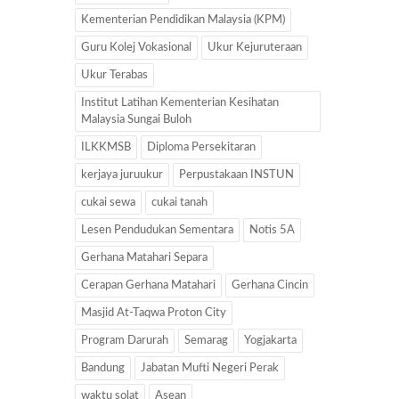
Kementerian Pendidikan Malaysia (KPM)
Guru Kolej Vokasional
Ukur Kejuruteraan
Ukur Terabas
Institut Latihan Kementerian Kesihatan
Malaysia Sungai Buloh
ILKKMSB
Diploma Persekitaran
kerjaya juruukur
Perpustakaan INSTUN
cukai sewa
cukai tanah
Lesen Pendudukan Sementara
Notis 5A
Gerhana Matahari Separa
Cerapan Gerhana Matahari
Gerhana Cincin
Masjid At-Taqwa Proton City
Program Darurah
Semarag
Yogjakarta
Bandung
Jabatan Mufti Negeri Perak
waktu solat
Asean