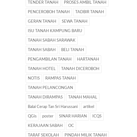
TENDER TANAH
PROSES AMBIL TANAH
PENCEROBOH TANAH
TADBIR TANAH
GERAN TANAH
SEWA TANAH
ISU TANAH KAMPUNG BARU
TANAH SABAH SARAWAK
TANAH SABAH
BELI TANAH
PENGAMBILAN TANAH
HARTANAH
TANAH HOTEL
TANAH DICEROBOH
NOTIS
RAMPAS TANAH
TANAH PELANCONGAN
TANAH DIRAMPAS
TANAH MAHAL
Balai Cerap Tan Sri Harussani
artikel
QGis
poster
SINAR HARIAN
ICQS
KERAJAAN SABAH
OC
TARAF SEKOLAH
PINDAH MILIK TANAH