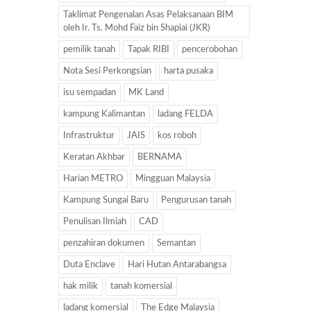
Taklimat Pengenalan Asas Pelaksanaan BIM
oleh Ir. Ts. Mohd Faiz bin Shapiai (JKR)
pemilik tanah
Tapak RIBI
pencerobohan
Nota Sesi Perkongsian
harta pusaka
isu sempadan
MK Land
kampung Kalimantan
ladang FELDA
Infrastruktur
JAIS
kos roboh
Keratan Akhbar
BERNAMA
Harian METRO
Mingguan Malaysia
Kampung Sungai Baru
Pengurusan tanah
Penulisan Ilmiah
CAD
penzahiran dokumen
Semantan
Duta Enclave
Hari Hutan Antarabangsa
hak milik
tanah komersial
ladang komersial
The Edge Malaysia