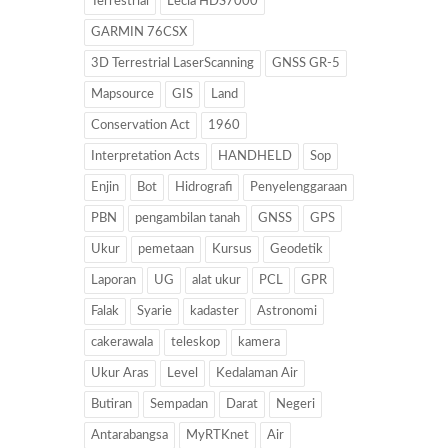
Terrestrial
Lecia HDS7000
GARMIN 76CSX
3D Terrestrial LaserScanning
GNSS GR-5
Mapsource
GIS
Land
Conservation Act
1960
Interpretation Acts
HANDHELD
Sop
Enjin
Bot
Hidrografi
Penyelenggaraan
PBN
pengambilan tanah
GNSS
GPS
Ukur
pemetaan
Kursus
Geodetik
Laporan
UG
alat ukur
PCL
GPR
Falak
Syarie
kadaster
Astronomi
cakerawala
teleskop
kamera
Ukur Aras
Level
Kedalaman Air
Butiran
Sempadan
Darat
Negeri
Antarabangsa
MyRTKnet
Air