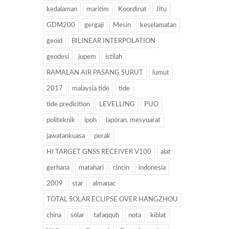
kedalaman
maritim
Koordinat
Jitu
GDM200
gergaji
Mesin
keselamatan
geoid
BILINEAR INTERPOLATION
geodesi
jupem
istilah
RAMALAN AIR PASANG SURUT
lumut
2017
malaysia tide
tide
tide predicition
LEVELLING
PUO
politeknik
ipoh
laporan. mesyuarat
jawatankuasa
perak
HI TARGET GNSS RECEIVER V100
alat
gerhana
matahari
cincin
indonesia
2009
star
almanac
TOTAL SOLAR ECLIPSE OVER HANGZHOU
china
solar
tafaqquh
nota
kiblat