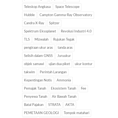
Teleskop Angkasa
Space Telescope
Hubble
Campton Gamma-Ray Observatory
Candra X-Ray
Spitzer
Spektrum Eksoplanet
Revolusi Industri 4.0
TLS
Mizwalah
Rujukan Tegak
pengiraan ukur aras
tanda aras
Selisih dalam GNSS
Juruukur
objek samawi
ujian dua piket
ukur kontur
takwim
Perintah Larangan
Kepentingan Notis
Ammonia
Pemajak Tanah
Ekosistem Tanah
Fee
Penyewa Tanah
Air Bawah Tanah
Batal Pajakan
STRATA
AKTA
PEMETAAN GEOLOGI
Tompok matahari