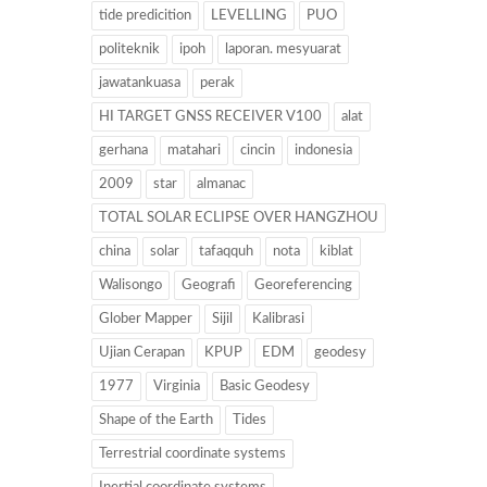
tide predicition
LEVELLING
PUO
politeknik
ipoh
laporan. mesyuarat
jawatankuasa
perak
HI TARGET GNSS RECEIVER V100
alat
gerhana
matahari
cincin
indonesia
2009
star
almanac
TOTAL SOLAR ECLIPSE OVER HANGZHOU
china
solar
tafaqquh
nota
kiblat
Walisongo
Geografi
Georeferencing
Glober Mapper
Sijil
Kalibrasi
Ujian Cerapan
KPUP
EDM
geodesy
1977
Virginia
Basic Geodesy
Shape of the Earth
Tides
Terrestrial coordinate systems