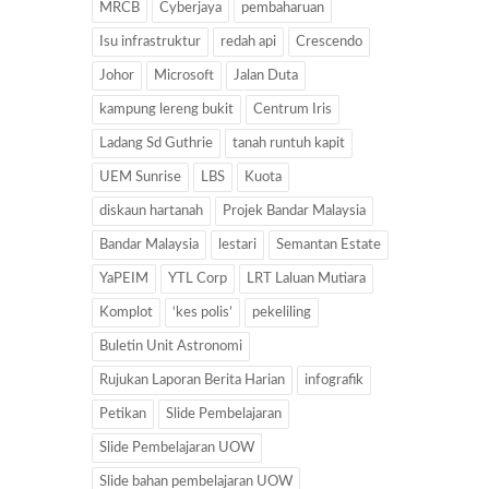
MRCB
Cyberjaya
pembaharuan
Isu infrastruktur
redah api
Crescendo
Johor
Microsoft
Jalan Duta
kampung lereng bukit
Centrum Iris
Ladang Sd Guthrie
tanah runtuh kapit
UEM Sunrise
LBS
Kuota
diskaun hartanah
Projek Bandar Malaysia
Bandar Malaysia
lestari
Semantan Estate
YaPEIM
YTL Corp
LRT Laluan Mutiara
Komplot
‘kes polis’
pekeliling
Buletin Unit Astronomi
Rujukan Laporan Berita Harian
infografik
Petikan
Slide Pembelajaran
Slide Pembelajaran UOW
Slide bahan pembelajaran UOW