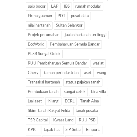
paip bocor
LAP
IBS
rumah modular
Firma guaman
PDT
pusat data
nilai hartanah
Sultan Selangor
Projek perumahan
jualan hartanah tertinggi
EcoWorld
Pembaharuan Semula Bandar
PLSB Sungai Golok
RUU Pembaharuan Semula Bandar
wasiat
Chery
taman perindustrian
aset
wang
Transaksi hartanah
status pajakan tanah
Pembukaan tanah
sungai cetek
bina villa
jual aset
‘hilang’
ECRL
Tanah Aina
Skim Tanah Rakyat Felda
tanah pusaka
TSR Capital
Kwasa Land
RUU PSB
KPKT
tapak flat
S P Setia
Emporia