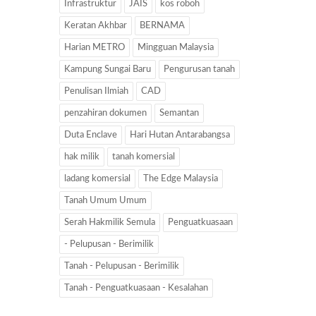
Infrastruktur
JAIS
kos roboh
Keratan Akhbar
BERNAMA
Harian METRO
Mingguan Malaysia
Kampung Sungai Baru
Pengurusan tanah
Penulisan Ilmiah
CAD
penzahiran dokumen
Semantan
Duta Enclave
Hari Hutan Antarabangsa
hak milik
tanah komersial
ladang komersial
The Edge Malaysia
Tanah Umum Umum
Serah Hakmilik Semula
Penguatkuasaan
- Pelupusan - Berimilik
Tanah - Pelupusan - Berimilik
Tanah - Penguatkuasaan - Kesalahan