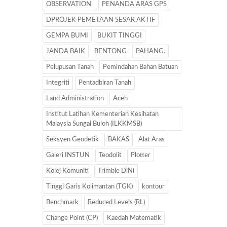
OBSERVATION’
PENANDA ARAS GPS
DPROJEK PEMETAAN SESAR AKTIF
GEMPA BUMI
BUKIT TINGGI
JANDA BAIK
BENTONG
PAHANG.
Pelupusan Tanah
Pemindahan Bahan Batuan
Integriti
Pentadbiran Tanah
Land Administration
Aceh
Institut Latihan Kementerian Kesihatan
Malaysia Sungai Buloh (ILKKMSB)
Seksyen Geodetik
BAKAS
Alat Aras
Galeri INSTUN
Teodolit
Plotter
Kolej Komuniti
Trimble DiNi
Tinggi Garis Kolimantan (TGK)
kontour
Benchmark
Reduced Levels (RL)
Change Point (CP)
Kaedah Matematik