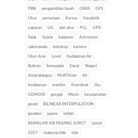
PBN
pengambilan tanah
GNSS
GPS
Ukur
pemetaan
Kursus
Geodetik
Laporan
UG
alat ukur
PCL
GPR
Falak
Syarie
kadaster
Astronomi
cakerawala
teleskop
kamera
Ukur Aras
Level
Kedalaman Air
Butiran
Sempadan
Darat
Negeri
Antarabangsa
MyRTKnet
Air
kedalaman
maritim
Koordinat
Jitu
GDM200
gergaji
Mesin
keselamatan
geoid
BILINEAR INTERPOLATION
geodesi
jupem
istilah
RAMALAN AIR PASANG SURUT
lumut
2017
malaysia tide
tide