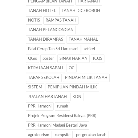
PENGAMBILAN TANAH
HARTANAH
TANAH HOTEL
TANAH DICEROBOH
NOTIS
RAMPAS TANAH
TANAH PELANCONGAN
TANAH DIRAMPAS
TANAH MAHAL
Balai Cerap Tan Sri Harussani
artikel
QGis
poster
SINAR HARIAN
ICQS
KERAJAAN SABAH
OC
TARAF SEKOLAH
PINDAH MILIK TANAH
SISTEM
PENIPUAN PINDAH MILIK
JUALAN HARTANAH
KDN
PPR Harmoni
rumah
Projek Program Residensi Rakyat (PRR)
PRR Harmoni Madani Bestari Jaya
agrotourism
campsite
pergerakan tanah