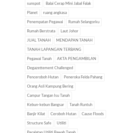
sunspot
Balai Cerap Mini Jabal Falak
Planet
ruang angkasa
Penempatan Pegawai
Rumah Selangorku
Rumah Berstrata
Laut Johor
JUAL TANAH
MENDAPAN TANAH
TANAH LAPANGAN TERBANG
Pegawai Tanah
AKTA PENGAMBILAN
Degazettement Challenged
Penceroboh Hutan
Peneroka Felda Pahang
Orang Asli Kampung Bering
Campur Tangan Isu Tanah
Kebun-kebun Bangsar
Tanah Runtuh
Banjir Kilat
Ceroboh Hutan
Cause Floods
Structure Safe
Utiliti
Peralatan Utiliti Bawah Tanah