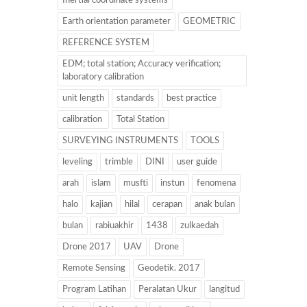
Inertial coordinate systems
Earth orientation parameter
GEOMETRIC
REFERENCE SYSTEM
EDM; total station; Accuracy verification;
laboratory calibration
unit length
standards
best practice
calibration
Total Station
SURVEYING INSTRUMENTS
TOOLS
leveling
trimble
DINI
user guide
arah
islam
musfti
instun
fenomena
halo
kajian
hilal
cerapan
anak bulan
bulan
rabiuakhir
1438
zulkaedah
Drone 2017
UAV
Drone
Remote Sensing
Geodetik. 2017
Program Latihan
Peralatan Ukur
langitud