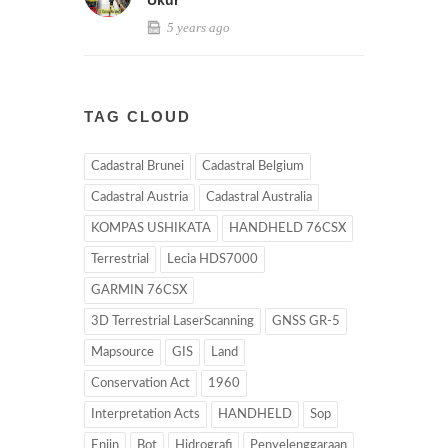
5 years ago
TAG CLOUD
Cadastral Brunei
Cadastral Belgium
Cadastral Austria
Cadastral Australia
KOMPAS USHIKATA
HANDHELD 76CSX
Terrestrial
Lecia HDS7000
GARMIN 76CSX
3D Terrestrial LaserScanning
GNSS GR-5
Mapsource
GIS
Land
Conservation Act
1960
Interpretation Acts
HANDHELD
Sop
Enjin
Bot
Hidrografi
Penyelenggaraan