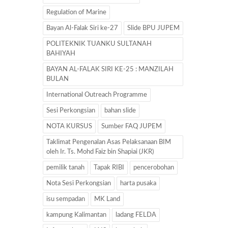
Regulation of Marine
Bayan Al-Falak Siri ke-27
Slide BPU JUPEM
POLITEKNIK TUANKU SULTANAH
BAHIYAH
BAYAN AL-FALAK SIRI KE-25 : MANZILAH
BULAN
International Outreach Programme
Sesi Perkongsian
bahan slide
NOTA KURSUS
Sumber FAQ JUPEM
Taklimat Pengenalan Asas Pelaksanaan BIM
oleh Ir. Ts. Mohd Faiz bin Shapiai (JKR)
pemilik tanah
Tapak RIBI
pencerobohan
Nota Sesi Perkongsian
harta pusaka
isu sempadan
MK Land
kampung Kalimantan
ladang FELDA