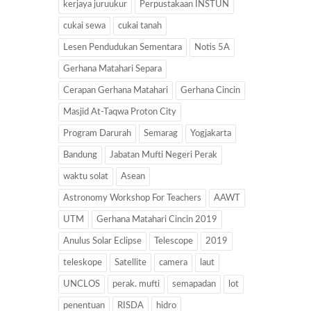
kerjaya juruukur
Perpustakaan INSTUN
cukai sewa
cukai tanah
Lesen Pendudukan Sementara
Notis 5A
Gerhana Matahari Separa
Cerapan Gerhana Matahari
Gerhana Cincin
Masjid At-Taqwa Proton City
Program Darurah
Semarag
Yogjakarta
Bandung
Jabatan Mufti Negeri Perak
waktu solat
Asean
Astronomy Workshop For Teachers
AAWT
UTM
Gerhana Matahari Cincin 2019
Anulus Solar Eclipse
Telescope
2019
teleskope
Satellite
camera
laut
UNCLOS
perak. mufti
semapadan
lot
penentuan
RISDA
hidro