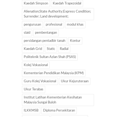
Kaedah Simpson
Kaedah Trapezoidal
Alienation;State Authority;Express Condition;
Surrender; Land development;
pengurusan
profesional
modul khas
slaid
pembentangan
persidangan pentadbir tanah
Kontur
Kaedah Grid
Static
Radial
Politeknik Sultan Azlan Shah (PSAS)
Kolej Vokasional
Kementerian Pendidikan Malaysia (KPM)
Guru Kolej Vokasional
Ukur Kejuruteraan
Ukur Terabas
Institut Latihan Kementerian Kesihatan
Malaysia Sungai Buloh
ILKKMSB
Diploma Persekitaran