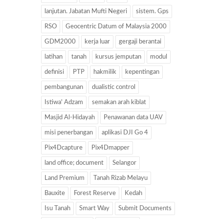
lanjutan. Jabatan Mufti Negeri
sistem. Gps
RSO
Geocentric Datum of Malaysia 2000
GDM2000
kerja luar
gergaji berantai
latihan
tanah
kursus jemputan
modul
definisi
PTP
hakmilik
kepentingan
pembangunan
dualistic control
Istiwa' Adzam
semakan arah kiblat
Masjid Al-Hidayah
Penawanan data UAV
misi penerbangan
aplikasi DJI Go 4
Pix4Dcapture
Pix4Dmapper
land office; document
Selangor
Land Premium
Tanah Rizab Melayu
Bauxite
Forest Reserve
Kedah
Isu Tanah
Smart Way
Submit Documents