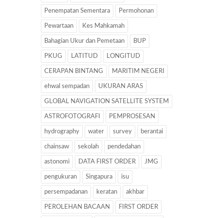
Penempatan Sementara
Permohonan
Pewartaan
Kes Mahkamah
Bahagian Ukur dan Pemetaan
BUP
PKUG
LATITUD
LONGITUD
CERAPAN BINTANG
MARITIM NEGERI
ehwal sempadan
UKURAN ARAS
GLOBAL NAVIGATION SATELLITE SYSTEM
ASTROFOTOGRAFI
PEMPROSESAN
hydrography
water
survey
berantai
chainsaw
sekolah
pendedahan
astonomi
DATA FIRST ORDER
JMG
pengukuran
Singapura
isu
persempadanan
keratan
akhbar
PEROLEHAN BACAAN
FIRST ORDER