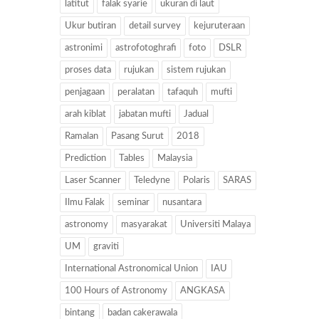
latitut
falak syarie
ukuran di laut
Ukur butiran
detail survey
kejuruteraan
astronimi
astrofotoghrafi
foto
DSLR
proses data
rujukan
sistem rujukan
penjagaan
peralatan
tafaquh
mufti
arah kiblat
jabatan mufti
Jadual
Ramalan
Pasang Surut
2018
Prediction
Tables
Malaysia
Laser Scanner
Teledyne
Polaris
SARAS
Ilmu Falak
seminar
nusantara
astronomy
masyarakat
Universiti Malaya
UM
graviti
International Astronomical Union
IAU
100 Hours of Astronomy
ANGKASA
bintang
badan cakerawala