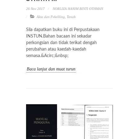
26 Nov 2017
NORLIZA HANIM BINTI OTHMAN
Akta dan Pekeliling
,
Tanah
Sila dapatkan buku ini di Perpustakaan
INSTUN.Bahan bacaan ini sekadar
perkongsian dan tidak terikat dengah
perubahan atau kaedah-kaedah
semasa.&Acirc;&nbsp;
Baca lanjut dan muat turun