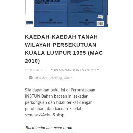
KAEDAH-KAEDAH TANAH
WILAYAH PERSEKUTUAN
KUALA LUMPUR 1995 (MAC
2010)
26 Nov 2017
NORLIZA HANIM BINTI OTHMAN
Akta dan Pekeliling
,
Tanah
Sila dapatkan buku ini di Perpustakaan
INSTUN.Bahan bacaan ini sekadar
perkongsian dan tidak terikat dengah
perubahan atau kaedah-kaedah
semasa.&Acirc;&nbsp;
Baca lanjut dan muat turun