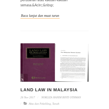
perubahan atau kaedah-kaedah
semasa.&Acirc;&nbsp;
Baca lanjut dan muat turun
LAND LAW IN MALAYSIA
26 Nov 2017
NORLIZA HANIM BINTI OTHMAN
Akta dan Pekeliling
,
Tanah