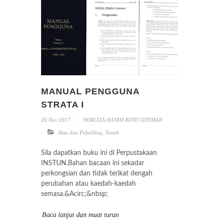
MANUAL PENGGUNA
STRATA I
26 Nov 2017
NORLIZA HANIM BINTI OTHMAN
Akta dan Pekeliling
,
Tanah
Sila dapatkan buku ini di Perpustakaan
INSTUN.Bahan bacaan ini sekadar
perkongsian dan tidak terikat dengah
perubahan atau kaedah-kaedah
semasa.&Acirc;&nbsp;
Baca lanjut dan muat turun