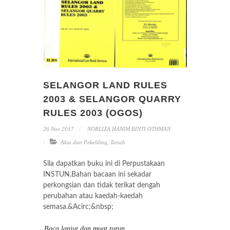
SELANGOR LAND RULES
2003 & SELANGOR QUARRY
RULES 2003 (OGOS)
26 Nov 2017
NORLIZA HANIM BINTI OTHMAN
Akta dan Pekeliling
,
Tanah
Sila dapatkan buku ini di Perpustakaan
INSTUN.Bahan bacaan ini sekadar
perkongsian dan tidak terikat dengah
perubahan atau kaedah-kaedah
semasa.&Acirc;&nbsp;
Baca lanjut dan muat turun