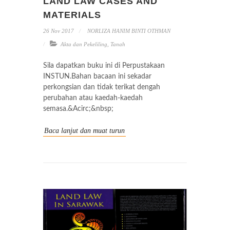
LAND LAW CASES AND
MATERIALS
26 Nov 2017
NORLIZA HANIM BINTI OTHMAN
Akta dan Pekeliling
,
Tanah
Sila dapatkan buku ini di Perpustakaan
INSTUN.Bahan bacaan ini sekadar
perkongsian dan tidak terikat dengah
perubahan atau kaedah-kaedah
semasa.&Acirc;&nbsp;
Baca lanjut dan muat turun