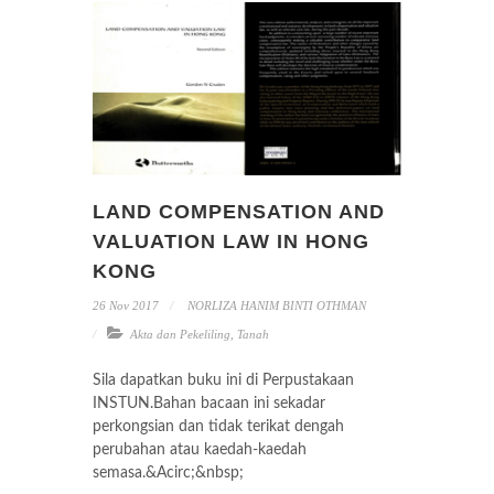
LAND COMPENSATION AND
VALUATION LAW IN HONG
KONG
26 Nov 2017
NORLIZA HANIM BINTI OTHMAN
Akta dan Pekeliling
,
Tanah
Sila dapatkan buku ini di Perpustakaan
INSTUN.Bahan bacaan ini sekadar
perkongsian dan tidak terikat dengah
perubahan atau kaedah-kaedah
semasa.&Acirc;&nbsp;