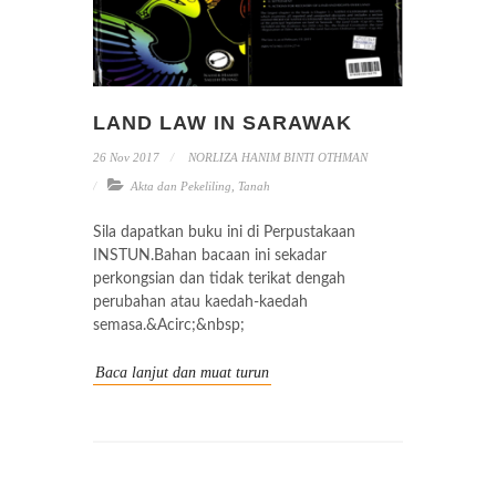
LAND LAW IN SARAWAK
26 Nov 2017
NORLIZA HANIM BINTI OTHMAN
Akta dan Pekeliling
,
Tanah
Sila dapatkan buku ini di Perpustakaan
INSTUN.Bahan bacaan ini sekadar
perkongsian dan tidak terikat dengah
perubahan atau kaedah-kaedah
semasa.&Acirc;&nbsp;
Baca lanjut dan muat turun