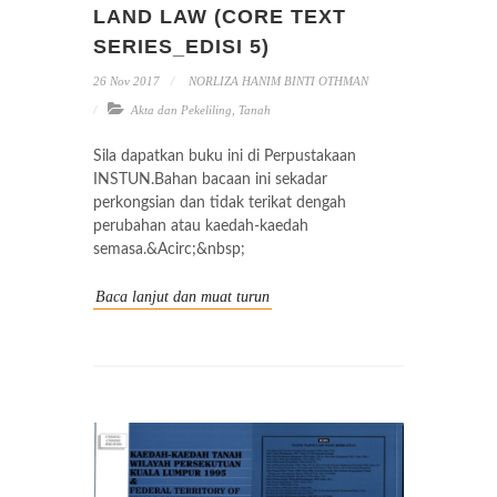
LAND LAW (CORE TEXT
SERIES_EDISI 5)
26 Nov 2017
NORLIZA HANIM BINTI OTHMAN
Akta dan Pekeliling
,
Tanah
Sila dapatkan buku ini di Perpustakaan
INSTUN.Bahan bacaan ini sekadar
perkongsian dan tidak terikat dengah
perubahan atau kaedah-kaedah
semasa.&Acirc;&nbsp;
Baca lanjut dan muat turun