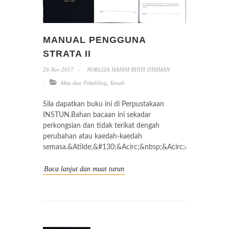
MANUAL PENGGUNA
STRATA II
26 Nov 2017
NORLIZA HANIM BINTI OTHMAN
Akta dan Pekeliling
,
Tanah
Sila dapatkan buku ini di Perpustakaan
INSTUN.Bahan bacaan ini sekadar
perkongsian dan tidak terikat dengah
perubahan atau kaedah-kaedah
semasa.&Atilde;&#130;&Acirc;&nbsp;&Acirc;&nbsp;
Baca lanjut dan muat turun