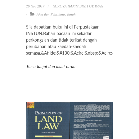
26 Nov 2017
NORLIZA HANIM BINTI OTHMAN
Akta dan Pekeliling
,
Tanah
Sila dapatkan buku ini di Perpustakaan
INSTUN.Bahan bacaan ini sekadar
perkongsian dan tidak terikat dengah
perubahan atau kaedah-kaedah
semasa.&Atilde;&#130;&Acirc;&nbsp;&Acirc;&nbsp;
Baca lanjut dan muat turun