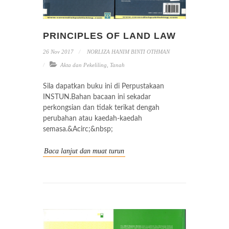
PRINCIPLES OF LAND LAW
26 Nov 2017
NORLIZA HANIM BINTI OTHMAN
Akta dan Pekeliling
,
Tanah
Sila dapatkan buku ini di Perpustakaan
INSTUN.Bahan bacaan ini sekadar
perkongsian dan tidak terikat dengah
perubahan atau kaedah-kaedah
semasa.&Acirc;&nbsp;
Baca lanjut dan muat turun