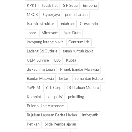
KPKT
tapak flat
S P Setia
Emporia
MRCB
Cyberjaya
pembaharuan
Isu infrastruktur
redah api
Crescendo
Johor
Microsoft
Jalan Duta
kampung lereng bukit
Centrum Iris
Ladang Sd Guthrie
tanah runtuh kapit
UEM Sunrise
LBS
Kuota
diskaun hartanah
Projek Bandar Malaysia
Bandar Malaysia
lestari
Semantan Estate
YaPEIM
YTL Corp
LRT Laluan Mutiara
Komplot
‘kes polis’
pekeliling
Buletin Unit Astronomi
Rujukan Laporan Berita Harian
infografik
Petikan
Slide Pembelajaran