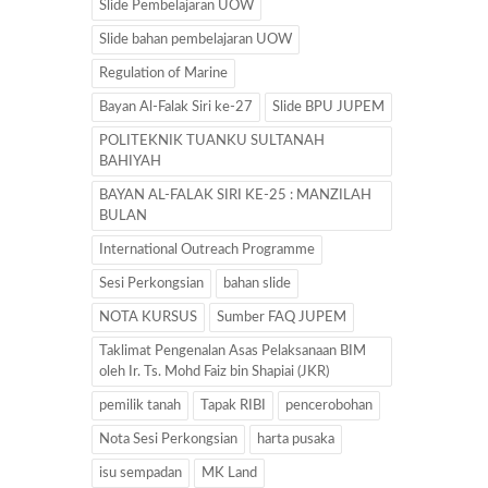
Slide Pembelajaran UOW
Slide bahan pembelajaran UOW
Regulation of Marine
Bayan Al-Falak Siri ke-27
Slide BPU JUPEM
POLITEKNIK TUANKU SULTANAH
BAHIYAH
BAYAN AL-FALAK SIRI KE-25 : MANZILAH
BULAN
International Outreach Programme
Sesi Perkongsian
bahan slide
NOTA KURSUS
Sumber FAQ JUPEM
Taklimat Pengenalan Asas Pelaksanaan BIM
oleh Ir. Ts. Mohd Faiz bin Shapiai (JKR)
pemilik tanah
Tapak RIBI
pencerobohan
Nota Sesi Perkongsian
harta pusaka
isu sempadan
MK Land