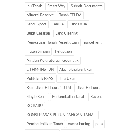
Isu Tanah
Smart Way
Submit Documents
Mineral Reserve
Tanah FELDA
Sand Export
JAKOA
Land Issue
Bukit Cerakah
Land Clearing
Pengurusan Tanah Persekutuan
parcel rent
Hutan Simpan
Pelupusan
Amalan Kejuruteraan Geomatik
UTHM-INSTUN
Alat Teknologi Ukur
Politeknik PSAS
Ilmu Ukur
Kem Ukur Hidrografi UTM
Ukur Hidrografi
Single Beam
Perkembalian Tanah
Kaveat
KG BARU
KONSEP ASAS PERUNDANGAN TANAH
Pemberimilikan Tanah
warna kuning
peta