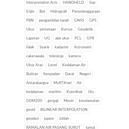
Interpretation Acts
HANDHELD
Sop
Enjin
Bot
Hidrografi
Penyelenggaraan
PBN
pengambilan tanah
GNSS
GPS
Ukur
pemetaan
Kursus
Geodetik
Laporan
UG
alat ukur
PCL
GPR
Falak
Syarie
kadaster
Astronomi
cakerawala
teleskop
kamera
Ukur Aras
Level
Kedalaman Air
Butiran
Sempadan
Darat
Negeri
Antarabangsa
MyRTKnet
Air
kedalaman
maritim
Koordinat
Jitu
GDM200
gergaji
Mesin
keselamatan
geoid
BILINEAR INTERPOLATION
geodesi
jupem
istilah
RAMALAN AIR PASANG SURUT
lumut