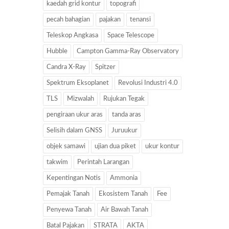
kaedah grid kontur
topografi
pecah bahagian
pajakan
tenansi
Teleskop Angkasa
Space Telescope
Hubble
Campton Gamma-Ray Observatory
Candra X-Ray
Spitzer
Spektrum Eksoplanet
Revolusi Industri 4.0
TLS
Mizwalah
Rujukan Tegak
pengiraan ukur aras
tanda aras
Selisih dalam GNSS
Juruukur
objek samawi
ujian dua piket
ukur kontur
takwim
Perintah Larangan
Kepentingan Notis
Ammonia
Pemajak Tanah
Ekosistem Tanah
Fee
Penyewa Tanah
Air Bawah Tanah
Batal Pajakan
STRATA
AKTA