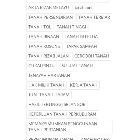
AKTA RIZAB MELAYU
tanah runt
TANAH PERSENDIRIAN
TANAH TERBIAR
TANAH TOL
TANAH TINGGI
TANAH BINAAN
TANAH DI FELDA
TANAH KOSONG
TAPAK SAMPAH
TANAH RIZAB JALAN
CEROBOH TANAH
CUKAI PINTU
ISU JUAL TANAH
JENAYAH HARTANAH
HAK MILIK TANAH
KERJA TANAH
JUAL TANAH HARAM
HASIL TERTINGGI SELANGOR
KEPERLUAN TANAH PERKUBURAN
MEMAKSIMUMKAN PENGGUNAAN
TANAH PERTANIAN
PERMOHONAN TANAH
TANAH PROJEK