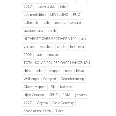
2017
malaysia tide
tide
tide predicition
LEVELLING
PUO
politeknik
ipoh
laporan. mesyuarat
jawatankuasa
perak
HI TARGET GNSS RECEIVER V100
alat
gerhana
matahari
cincin
indonesia
2009
star
almanac
TOTAL SOLAR ECLIPSE OVER HANGZHOU
china
solar
tafaqquh
nota
kiblat
Walisongo
Geografi
Georeferencing
Glober Mapper
Sijil
Kalibrasi
Ujian Cerapan
KPUP
EDM
geodesy
1977
Virginia
Basic Geodesy
Shape of the Earth
Tides