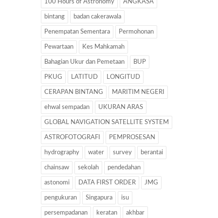
100 Hours of Astronomy
ANGKASA
bintang
badan cakerawala
Penempatan Sementara
Permohonan
Pewartaan
Kes Mahkamah
Bahagian Ukur dan Pemetaan
BUP
PKUG
LATITUD
LONGITUD
CERAPAN BINTANG
MARITIM NEGERI
ehwal sempadan
UKURAN ARAS
GLOBAL NAVIGATION SATELLITE SYSTEM
ASTROFOTOGRAFI
PEMPROSESAN
hydrography
water
survey
berantai
chainsaw
sekolah
pendedahan
astonomi
DATA FIRST ORDER
JMG
pengukuran
Singapura
isu
persempadanan
keratan
akhbar