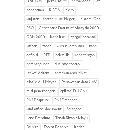
UNCLOS
perak. mufti
semapadan
lot
penentuan
RISDA
hidro
lanjutan. Jabatan Mufti Negeri
sistem. Gps
RSO
Geocentric Datum of Malaysia 2000
GDM2000
kerja luar
gergaji berantai
latihan
tanah
kursus jemputan
modul
definisi
PTP
hakmilik
kepentingan
pembangunan
dualistic control
Istiwa' Adzam
semakan arah kiblat
Masjid Al-Hidayah
Penawanan data UAV
misi penerbangan
aplikasi DJI Go 4
Pix4Dcapture
Pix4Dmapper
land office; document
Selangor
Land Premium
Tanah Rizab Melayu
Bauxite
Forest Reserve
Kedah