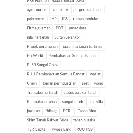
PRR Harmoni Madani Bestari Jaya
agrotourism
campsite
pergerakan tanah
paip bocor
LAP
IBS
rumah modular
Firma guaman
PDT
pusat data
nilai hartanah
Sultan Selangor
Projek perumahan
jualan hartanah tertinggi
EcoWorld
Pembaharuan Semula Bandar
PLSB Sungai Golok
RUU Pembaharuan Semula Bandar
wasiat
Chery
taman perindustrian
aset
wang
Transaksi hartanah
status pajakan tanah
Pembukaan tanah
sungai cetek
bina villa
jual aset
‘hilang’
ECRL
Tanah Aina
Skim Tanah Rakyat Felda
tanah pusaka
TSR Capital
Kwasa Land
RUU PSB