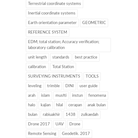
Terrestrial coordinate systems
Inertial coordinate systems
Earth orientation parameter
GEOMETRIC
REFERENCE SYSTEM
EDM; total station; Accuracy verification;
laboratory calibration
unit length
standards
best practice
calibration
Total Station
SURVEYING INSTRUMENTS
TOOLS
leveling
trimble
DINI
user guide
arah
islam
musfti
instun
fenomena
halo
kajian
hilal
cerapan
anak bulan
bulan
rabiuakhir
1438
zulkaedah
Drone 2017
UAV
Drone
Remote Sensing
Geodetik. 2017