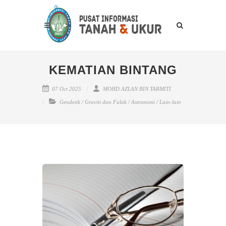
KEMATIAN BINTANG
07 Oct 2025
MOHD AZLAN BIN TARMITI
Geodetik
/
Graviti dan Falak
/
Astronomi
/
Lain-lain