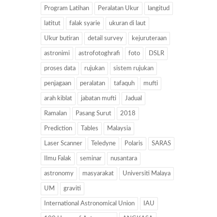
Program Latihan
Peralatan Ukur
langitud
latitut
falak syarie
ukuran di laut
Ukur butiran
detail survey
kejuruteraan
astronimi
astrofotoghrafi
foto
DSLR
proses data
rujukan
sistem rujukan
penjagaan
peralatan
tafaquh
mufti
arah kiblat
jabatan mufti
Jadual
Ramalan
Pasang Surut
2018
Prediction
Tables
Malaysia
Laser Scanner
Teledyne
Polaris
SARAS
Ilmu Falak
seminar
nusantara
astronomy
masyarakat
Universiti Malaya
UM
graviti
International Astronomical Union
IAU