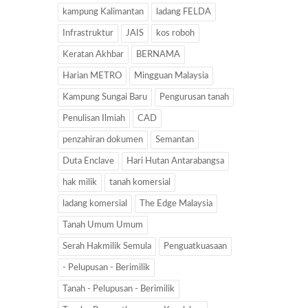
kampung Kalimantan
ladang FELDA
Infrastruktur
JAIS
kos roboh
Keratan Akhbar
BERNAMA
Harian METRO
Mingguan Malaysia
Kampung Sungai Baru
Pengurusan tanah
Penulisan Ilmiah
CAD
penzahiran dokumen
Semantan
Duta Enclave
Hari Hutan Antarabangsa
hak milik
tanah komersial
ladang komersial
The Edge Malaysia
Tanah Umum Umum
Serah Hakmilik Semula
Penguatkuasaan
- Pelupusan - Berimilik
Tanah - Pelupusan - Berimilik