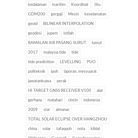
kedalaman
maritim
Koordinat
Jitu
GDM200
gergaji
Mesin
keselamatan
geoid
BILINEAR INTERPOLATION
geodesi
jupem
istilah
RAMALAN AIR PASANG SURUT
lumut
2017
malaysia tide
tide
tide predicition
LEVELLING
PUO
politeknik
ipoh
laporan. mesyuarat
jawatankuasa
perak
HI TARGET GNSS RECEIVER V100
alat
gerhana
matahari
cincin
indonesia
2009
star
almanac
TOTAL SOLAR ECLIPSE OVER HANGZHOU
china
solar
tafaqquh
nota
kiblat