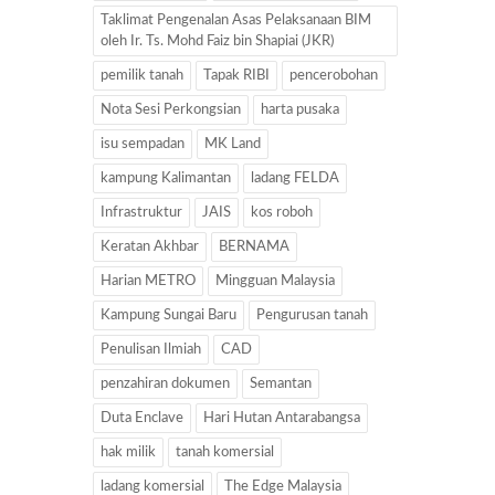
Taklimat Pengenalan Asas Pelaksanaan BIM
oleh Ir. Ts. Mohd Faiz bin Shapiai (JKR)
pemilik tanah
Tapak RIBI
pencerobohan
Nota Sesi Perkongsian
harta pusaka
isu sempadan
MK Land
kampung Kalimantan
ladang FELDA
Infrastruktur
JAIS
kos roboh
Keratan Akhbar
BERNAMA
Harian METRO
Mingguan Malaysia
Kampung Sungai Baru
Pengurusan tanah
Penulisan Ilmiah
CAD
penzahiran dokumen
Semantan
Duta Enclave
Hari Hutan Antarabangsa
hak milik
tanah komersial
ladang komersial
The Edge Malaysia