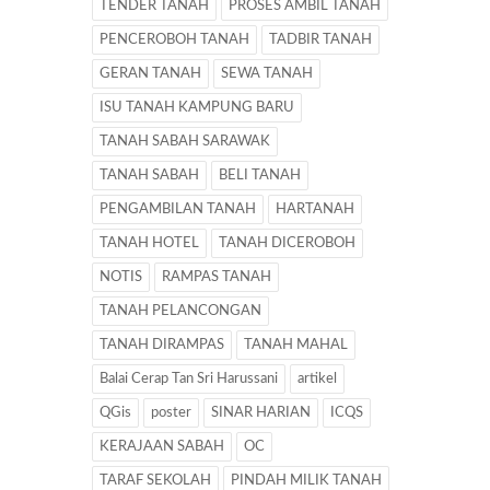
TENDER TANAH
PROSES AMBIL TANAH
PENCEROBOH TANAH
TADBIR TANAH
GERAN TANAH
SEWA TANAH
ISU TANAH KAMPUNG BARU
TANAH SABAH SARAWAK
TANAH SABAH
BELI TANAH
PENGAMBILAN TANAH
HARTANAH
TANAH HOTEL
TANAH DICEROBOH
NOTIS
RAMPAS TANAH
TANAH PELANCONGAN
TANAH DIRAMPAS
TANAH MAHAL
Balai Cerap Tan Sri Harussani
artikel
QGis
poster
SINAR HARIAN
ICQS
KERAJAAN SABAH
OC
TARAF SEKOLAH
PINDAH MILIK TANAH