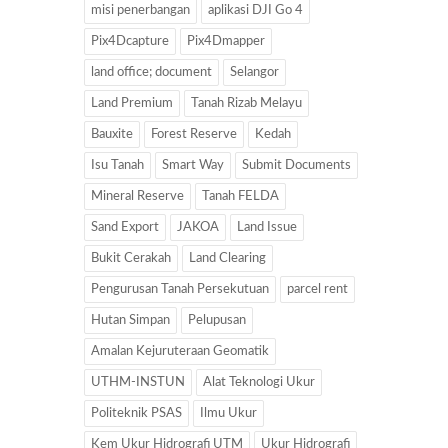
misi penerbangan
aplikasi DJI Go 4
Pix4Dcapture
Pix4Dmapper
land office; document
Selangor
Land Premium
Tanah Rizab Melayu
Bauxite
Forest Reserve
Kedah
Isu Tanah
Smart Way
Submit Documents
Mineral Reserve
Tanah FELDA
Sand Export
JAKOA
Land Issue
Bukit Cerakah
Land Clearing
Pengurusan Tanah Persekutuan
parcel rent
Hutan Simpan
Pelupusan
Amalan Kejuruteraan Geomatik
UTHM-INSTUN
Alat Teknologi Ukur
Politeknik PSAS
Ilmu Ukur
Kem Ukur Hidrografi UTM
Ukur Hidrografi