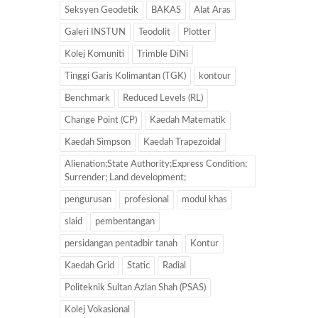
Seksyen Geodetik
BAKAS
Alat Aras
Galeri INSTUN
Teodolit
Plotter
Kolej Komuniti
Trimble DiNi
Tinggi Garis Kolimantan (TGK)
kontour
Benchmark
Reduced Levels (RL)
Change Point (CP)
Kaedah Matematik
Kaedah Simpson
Kaedah Trapezoidal
Alienation;State Authority;Express Condition;
Surrender; Land development;
pengurusan
profesional
modul khas
slaid
pembentangan
persidangan pentadbir tanah
Kontur
Kaedah Grid
Static
Radial
Politeknik Sultan Azlan Shah (PSAS)
Kolej Vokasional