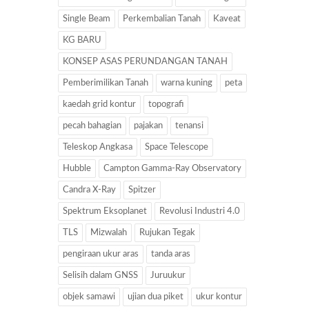
Single Beam
Perkembalian Tanah
Kaveat
KG BARU
KONSEP ASAS PERUNDANGAN TANAH
Pemberimilikan Tanah
warna kuning
peta
kaedah grid kontur
topografi
pecah bahagian
pajakan
tenansi
Teleskop Angkasa
Space Telescope
Hubble
Campton Gamma-Ray Observatory
Candra X-Ray
Spitzer
Spektrum Eksoplanet
Revolusi Industri 4.0
TLS
Mizwalah
Rujukan Tegak
pengiraan ukur aras
tanda aras
Selisih dalam GNSS
Juruukur
objek samawi
ujian dua piket
ukur kontur