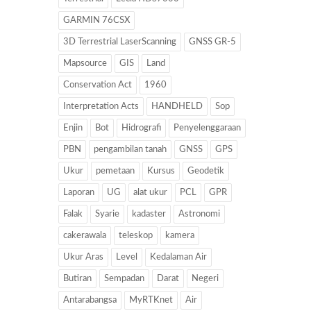
GARMIN 76CSX
3D Terrestrial LaserScanning
GNSS GR-5
Mapsource
GIS
Land
Conservation Act
1960
Interpretation Acts
HANDHELD
Sop
Enjin
Bot
Hidrografi
Penyelenggaraan
PBN
pengambilan tanah
GNSS
GPS
Ukur
pemetaan
Kursus
Geodetik
Laporan
UG
alat ukur
PCL
GPR
Falak
Syarie
kadaster
Astronomi
cakerawala
teleskop
kamera
Ukur Aras
Level
Kedalaman Air
Butiran
Sempadan
Darat
Negeri
Antarabangsa
MyRTKnet
Air