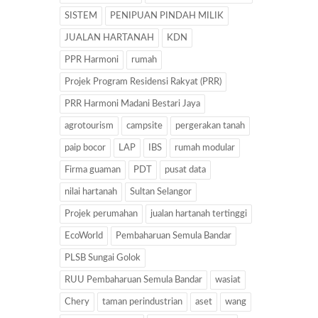
SISTEM
PENIPUAN PINDAH MILIK
JUALAN HARTANAH
KDN
PPR Harmoni
rumah
Projek Program Residensi Rakyat (PRR)
PRR Harmoni Madani Bestari Jaya
agrotourism
campsite
pergerakan tanah
paip bocor
LAP
IBS
rumah modular
Firma guaman
PDT
pusat data
nilai hartanah
Sultan Selangor
Projek perumahan
jualan hartanah tertinggi
EcoWorld
Pembaharuan Semula Bandar
PLSB Sungai Golok
RUU Pembaharuan Semula Bandar
wasiat
Chery
taman perindustrian
aset
wang