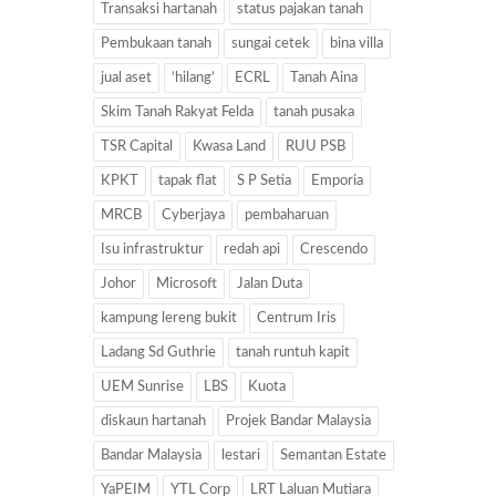
Transaksi hartanah
status pajakan tanah
Pembukaan tanah
sungai cetek
bina villa
jual aset
‘hilang’
ECRL
Tanah Aina
Skim Tanah Rakyat Felda
tanah pusaka
TSR Capital
Kwasa Land
RUU PSB
KPKT
tapak flat
S P Setia
Emporia
MRCB
Cyberjaya
pembaharuan
Isu infrastruktur
redah api
Crescendo
Johor
Microsoft
Jalan Duta
kampung lereng bukit
Centrum Iris
Ladang Sd Guthrie
tanah runtuh kapit
UEM Sunrise
LBS
Kuota
diskaun hartanah
Projek Bandar Malaysia
Bandar Malaysia
lestari
Semantan Estate
YaPEIM
YTL Corp
LRT Laluan Mutiara