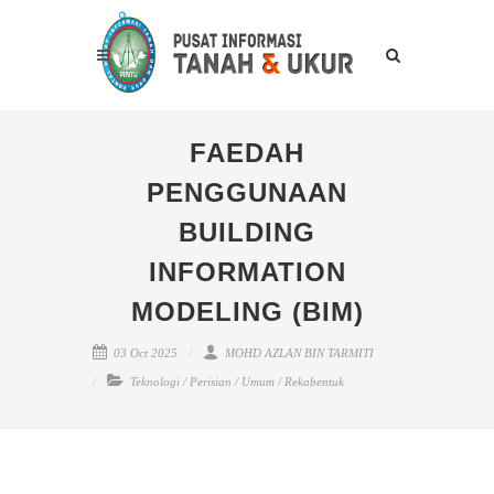
FAEDAH
PENGGUNAAN
BUILDING
INFORMATION
MODELING (BIM)
03 Oct 2025
MOHD AZLAN BIN TARMITI
Teknologi
/
Perisian
/
Umum
/
Rekabentuk