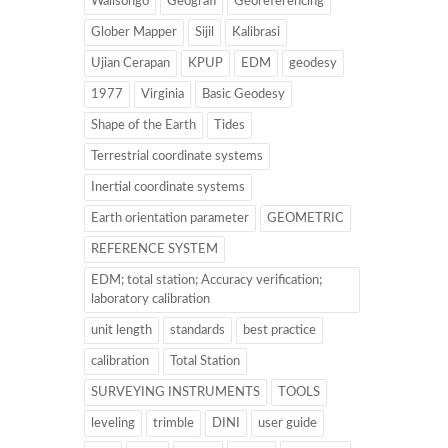
Walisongo
Geografi
Georeferencing
Glober Mapper
Sijil
Kalibrasi
Ujian Cerapan
KPUP
EDM
geodesy
1977
Virginia
Basic Geodesy
Shape of the Earth
Tides
Terrestrial coordinate systems
Inertial coordinate systems
Earth orientation parameter
GEOMETRIC
REFERENCE SYSTEM
EDM; total station; Accuracy verification;
laboratory calibration
unit length
standards
best practice
calibration
Total Station
SURVEYING INSTRUMENTS
TOOLS
leveling
trimble
DINI
user guide