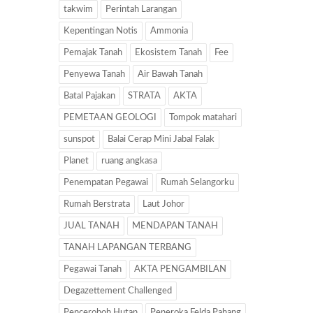
takwim
Perintah Larangan
Kepentingan Notis
Ammonia
Pemajak Tanah
Ekosistem Tanah
Fee
Penyewa Tanah
Air Bawah Tanah
Batal Pajakan
STRATA
AKTA
PEMETAAN GEOLOGI
Tompok matahari
sunspot
Balai Cerap Mini Jabal Falak
Planet
ruang angkasa
Penempatan Pegawai
Rumah Selangorku
Rumah Berstrata
Laut Johor
JUAL TANAH
MENDAPAN TANAH
TANAH LAPANGAN TERBANG
Pegawai Tanah
AKTA PENGAMBILAN
Degazettement Challenged
Penceroboh Hutan
Peneroka Felda Pahang