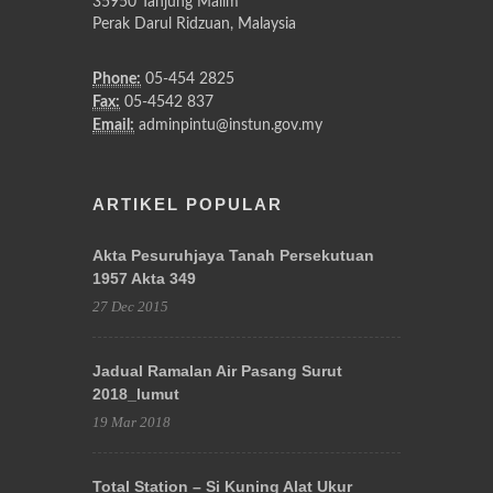
35950 Tanjung Malim
Perak Darul Ridzuan, Malaysia
Phone:
05-454 2825
Fax:
05-4542 837
Email:
adminpintu@instun.gov.my
ARTIKEL POPULAR
Akta Pesuruhjaya Tanah Persekutuan
1957 Akta 349
27 Dec 2015
Jadual Ramalan Air Pasang Surut
2018_lumut
19 Mar 2018
Total Station – Si Kuning Alat Ukur