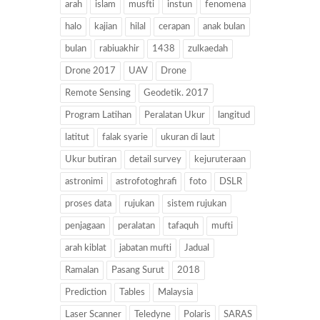
arah
islam
musfti
instun
fenomena
halo
kajian
hilal
cerapan
anak bulan
bulan
rabiuakhir
1438
zulkaedah
Drone 2017
UAV
Drone
Remote Sensing
Geodetik. 2017
Program Latihan
Peralatan Ukur
langitud
latitut
falak syarie
ukuran di laut
Ukur butiran
detail survey
kejuruteraan
astronimi
astrofotoghrafi
foto
DSLR
proses data
rujukan
sistem rujukan
penjagaan
peralatan
tafaquh
mufti
arah kiblat
jabatan mufti
Jadual
Ramalan
Pasang Surut
2018
Prediction
Tables
Malaysia
Laser Scanner
Teledyne
Polaris
SARAS