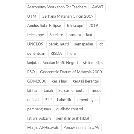
Astronomy Workshop For Teachers
AAWT
UTM
Gerhana Matahari Cincin 2019
Anulus Solar Eclipse
Telescope
2019
teleskope
Satellite
camera
laut
UNCLOS
perak. mufti
semapadan
lot
penentuan
RISDA
hidro
lanjutan. Jabatan Mufti Negeri
sistem. Gps
RSO
Geocentric Datum of Malaysia 2000
GDM2000
kerja luar
gergaji berantai
latihan
tanah
kursus jemputan
modul
definisi
PTP
hakmilik
kepentingan
pembangunan
dualistic control
Istiwa' Adzam
semakan arah kiblat
Masjid Al-Hidayah
Penawanan data UAV