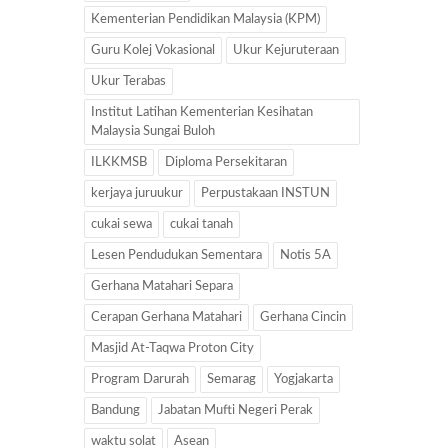
Kementerian Pendidikan Malaysia (KPM)
Guru Kolej Vokasional
Ukur Kejuruteraan
Ukur Terabas
Institut Latihan Kementerian Kesihatan
Malaysia Sungai Buloh
ILKKMSB
Diploma Persekitaran
kerjaya juruukur
Perpustakaan INSTUN
cukai sewa
cukai tanah
Lesen Pendudukan Sementara
Notis 5A
Gerhana Matahari Separa
Cerapan Gerhana Matahari
Gerhana Cincin
Masjid At-Taqwa Proton City
Program Darurah
Semarag
Yogjakarta
Bandung
Jabatan Mufti Negeri Perak
waktu solat
Asean