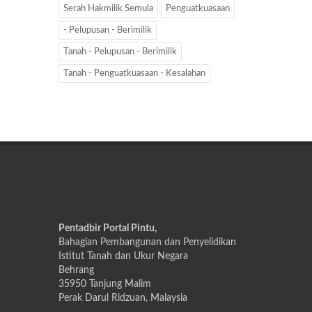
Serah Hakmilik Semula
Penguatkuasaan
- Pelupusan - Berimilik
Tanah - Pelupusan - Berimilik
Tanah - Penguatkuasaan - Kesalahan
Pentadbir Portal Pintu,
Bahagian Pembangunan dan Penyelidikan
Istitut Tanah dan Ukur Negara
Behrang
35950 Tanjung Malim
Perak Darul Ridzuan, Malaysia