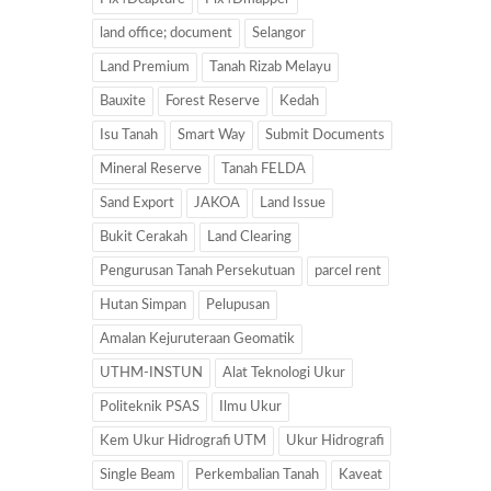
land office; document
Selangor
Land Premium
Tanah Rizab Melayu
Bauxite
Forest Reserve
Kedah
Isu Tanah
Smart Way
Submit Documents
Mineral Reserve
Tanah FELDA
Sand Export
JAKOA
Land Issue
Bukit Cerakah
Land Clearing
Pengurusan Tanah Persekutuan
parcel rent
Hutan Simpan
Pelupusan
Amalan Kejuruteraan Geomatik
UTHM-INSTUN
Alat Teknologi Ukur
Politeknik PSAS
Ilmu Ukur
Kem Ukur Hidrografi UTM
Ukur Hidrografi
Single Beam
Perkembalian Tanah
Kaveat