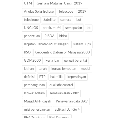
UTM
Gerhana Matahari Cincin 2019
Anulus Solar Eclipse
Telescope
2019
teleskope
Satellite
camera
laut
UNCLOS
perak. mufti
semapadan
lot
penentuan
RISDA
hidro
lanjutan. Jabatan Mufti Negeri
sistem. Gps
RSO
Geocentric Datum of Malaysia 2000
GDM2000
kerja luar
gergaji berantai
latihan
tanah
kursus jemputan
modul
definisi
PTP
hakmilik
kepentingan
pembangunan
dualistic control
Istiwa' Adzam
semakan arah kiblat
Masjid Al-Hidayah
Penawanan data UAV
misi penerbangan
aplikasi DJI Go 4
Pix4Dcapture
Pix4Dmapper