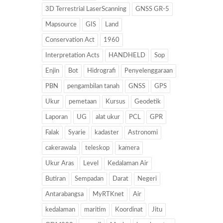
3D Terrestrial LaserScanning
GNSS GR-5
Mapsource
GIS
Land
Conservation Act
1960
Interpretation Acts
HANDHELD
Sop
Enjin
Bot
Hidrografi
Penyelenggaraan
PBN
pengambilan tanah
GNSS
GPS
Ukur
pemetaan
Kursus
Geodetik
Laporan
UG
alat ukur
PCL
GPR
Falak
Syarie
kadaster
Astronomi
cakerawala
teleskop
kamera
Ukur Aras
Level
Kedalaman Air
Butiran
Sempadan
Darat
Negeri
Antarabangsa
MyRTKnet
Air
kedalaman
maritim
Koordinat
Jitu