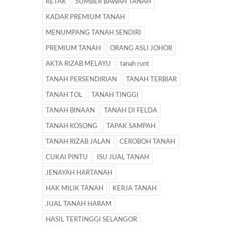
RETAK
SUMBER BAWAH TANAH
KADAR PREMIUM TANAH
MENUMPANG TANAH SENDIRI
PREMIUM TANAH
ORANG ASLI JOHOR
AKTA RIZAB MELAYU
tanah runt
TANAH PERSENDIRIAN
TANAH TERBIAR
TANAH TOL
TANAH TINGGI
TANAH BINAAN
TANAH DI FELDA
TANAH KOSONG
TAPAK SAMPAH
TANAH RIZAB JALAN
CEROBOH TANAH
CUKAI PINTU
ISU JUAL TANAH
JENAYAH HARTANAH
HAK MILIK TANAH
KERJA TANAH
JUAL TANAH HARAM
HASIL TERTINGGI SELANGOR