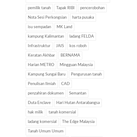
pemilik tanah
Tapak RIBI
pencerobohan
Nota Sesi Perkongsian
harta pusaka
isu sempadan
MK Land
kampung Kalimantan
ladang FELDA
Infrastruktur
JAIS
kos roboh
Keratan Akhbar
BERNAMA
Harian METRO
Mingguan Malaysia
Kampung Sungai Baru
Pengurusan tanah
Penulisan Ilmiah
CAD
penzahiran dokumen
Semantan
Duta Enclave
Hari Hutan Antarabangsa
hak milik
tanah komersial
ladang komersial
The Edge Malaysia
Tanah Umum Umum