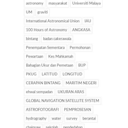
astronomy
masyarakat
Universiti Malaya
UM
graviti
International Astronomical Union
IAU
100 Hours of Astronomy
ANGKASA
bintang
badan cakerawala
Penempatan Sementara
Permohonan
Pewartaan
Kes Mahkamah
Bahagian Ukur dan Pemetaan
BUP
PKUG
LATITUD
LONGITUD
CERAPAN BINTANG
MARITIM NEGERI
ehwal sempadan
UKURAN ARAS
GLOBAL NAVIGATION SATELLITE SYSTEM
ASTROFOTOGRAFI
PEMPROSESAN
hydrography
water
survey
berantai
chainsaw
sekolah
pendedahan