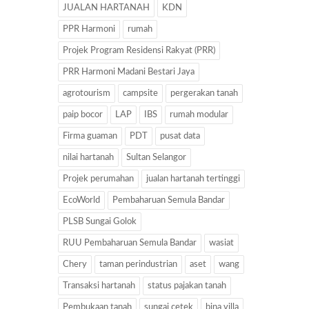
JUALAN HARTANAH
KDN
PPR Harmoni
rumah
Projek Program Residensi Rakyat (PRR)
PRR Harmoni Madani Bestari Jaya
agrotourism
campsite
pergerakan tanah
paip bocor
LAP
IBS
rumah modular
Firma guaman
PDT
pusat data
nilai hartanah
Sultan Selangor
Projek perumahan
jualan hartanah tertinggi
EcoWorld
Pembaharuan Semula Bandar
PLSB Sungai Golok
RUU Pembaharuan Semula Bandar
wasiat
Chery
taman perindustrian
aset
wang
Transaksi hartanah
status pajakan tanah
Pembukaan tanah
sungai cetek
bina villa