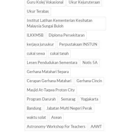
Guru Kolej Vokasional
Ukur Kejuruteraan
Ukur Terabas
Institut Latihan Kementerian Kesihatan
Malaysia Sungai Buloh
ILKKMSB
Diploma Persekitaran
kerjaya juruukur
Perpustakaan INSTUN
cukai sewa
cukai tanah
Lesen Pendudukan Sementara
Notis 5A
Gerhana Matahari Separa
Cerapan Gerhana Matahari
Gerhana Cincin
Masjid At-Taqwa Proton City
Program Darurah
Semarag
Yogjakarta
Bandung
Jabatan Mufti Negeri Perak
waktu solat
Asean
Astronomy Workshop For Teachers
AAWT