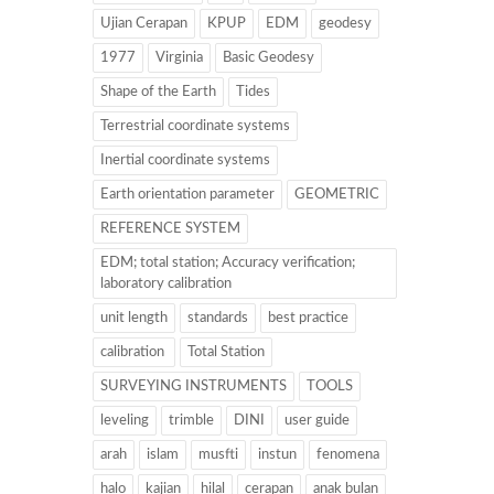
Ujian Cerapan
KPUP
EDM
geodesy
1977
Virginia
Basic Geodesy
Shape of the Earth
Tides
Terrestrial coordinate systems
Inertial coordinate systems
Earth orientation parameter
GEOMETRIC
REFERENCE SYSTEM
EDM; total station; Accuracy verification;
laboratory calibration
unit length
standards
best practice
calibration
Total Station
SURVEYING INSTRUMENTS
TOOLS
leveling
trimble
DINI
user guide
arah
islam
musfti
instun
fenomena
halo
kajian
hilal
cerapan
anak bulan