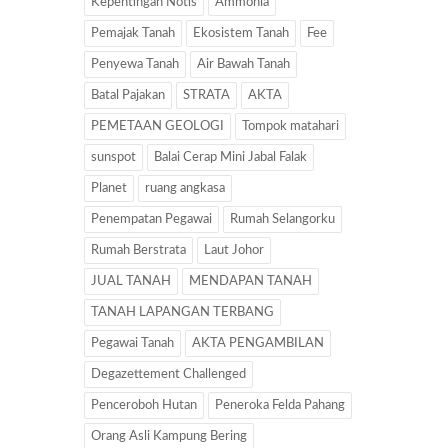
Kepentingan Notis
Ammonia
Pemajak Tanah
Ekosistem Tanah
Fee
Penyewa Tanah
Air Bawah Tanah
Batal Pajakan
STRATA
AKTA
PEMETAAN GEOLOGI
Tompok matahari
sunspot
Balai Cerap Mini Jabal Falak
Planet
ruang angkasa
Penempatan Pegawai
Rumah Selangorku
Rumah Berstrata
Laut Johor
JUAL TANAH
MENDAPAN TANAH
TANAH LAPANGAN TERBANG
Pegawai Tanah
AKTA PENGAMBILAN
Degazettement Challenged
Penceroboh Hutan
Peneroka Felda Pahang
Orang Asli Kampung Bering