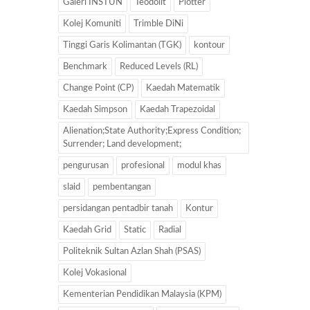
Galeri INSTUN
Teodolit
Plotter
Kolej Komuniti
Trimble DiNi
Tinggi Garis Kolimantan (TGK)
kontour
Benchmark
Reduced Levels (RL)
Change Point (CP)
Kaedah Matematik
Kaedah Simpson
Kaedah Trapezoidal
Alienation;State Authority;Express Condition;
Surrender; Land development;
pengurusan
profesional
modul khas
slaid
pembentangan
persidangan pentadbir tanah
Kontur
Kaedah Grid
Static
Radial
Politeknik Sultan Azlan Shah (PSAS)
Kolej Vokasional
Kementerian Pendidikan Malaysia (KPM)