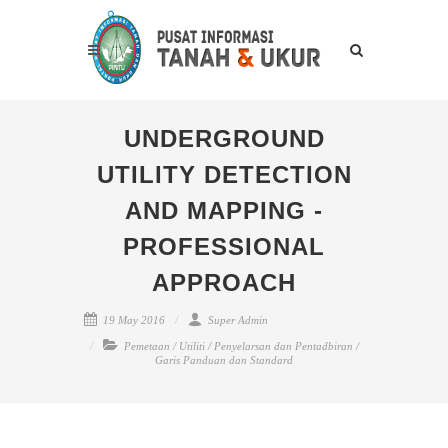
UNDERGROUND
UTILITY DETECTION
AND MAPPING -
PROFESSIONAL
APPROACH
19 May 2016
Super Admin
Pemetaan
/
Utiliti
/
Penyelarsan dan Pentadbiran
/
Garis Panduan dan Standard