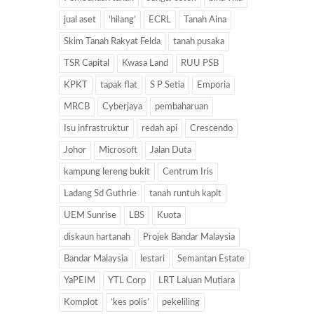
jual aset
‘hilang’
ECRL
Tanah Aina
Skim Tanah Rakyat Felda
tanah pusaka
TSR Capital
Kwasa Land
RUU PSB
KPKT
tapak flat
S P Setia
Emporia
MRCB
Cyberjaya
pembaharuan
Isu infrastruktur
redah api
Crescendo
Johor
Microsoft
Jalan Duta
kampung lereng bukit
Centrum Iris
Ladang Sd Guthrie
tanah runtuh kapit
UEM Sunrise
LBS
Kuota
diskaun hartanah
Projek Bandar Malaysia
Bandar Malaysia
lestari
Semantan Estate
YaPEIM
YTL Corp
LRT Laluan Mutiara
Komplot
‘kes polis’
pekeliling