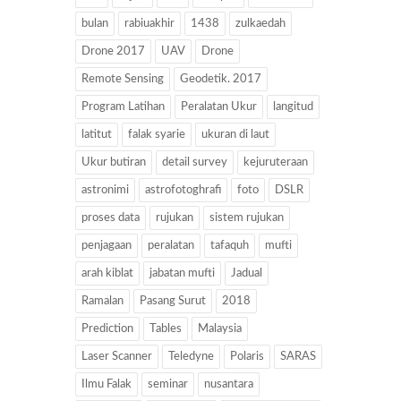
bulan
rabiuakhir
1438
zulkaedah
Drone 2017
UAV
Drone
Remote Sensing
Geodetik. 2017
Program Latihan
Peralatan Ukur
langitud
latitut
falak syarie
ukuran di laut
Ukur butiran
detail survey
kejuruteraan
astronimi
astrofotoghrafi
foto
DSLR
proses data
rujukan
sistem rujukan
penjagaan
peralatan
tafaquh
mufti
arah kiblat
jabatan mufti
Jadual
Ramalan
Pasang Surut
2018
Prediction
Tables
Malaysia
Laser Scanner
Teledyne
Polaris
SARAS
Ilmu Falak
seminar
nusantara