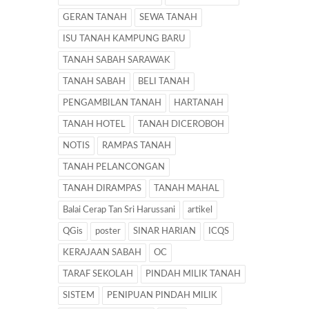
GERAN TANAH
SEWA TANAH
ISU TANAH KAMPUNG BARU
TANAH SABAH SARAWAK
TANAH SABAH
BELI TANAH
PENGAMBILAN TANAH
HARTANAH
TANAH HOTEL
TANAH DICEROBOH
NOTIS
RAMPAS TANAH
TANAH PELANCONGAN
TANAH DIRAMPAS
TANAH MAHAL
Balai Cerap Tan Sri Harussani
artikel
QGis
poster
SINAR HARIAN
ICQS
KERAJAAN SABAH
OC
TARAF SEKOLAH
PINDAH MILIK TANAH
SISTEM
PENIPUAN PINDAH MILIK