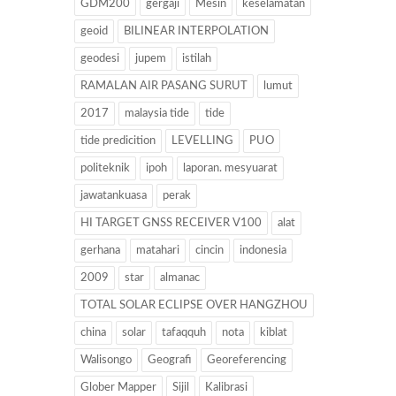
GDM200
gergaji
Mesin
keselamatan
geoid
BILINEAR INTERPOLATION
geodesi
jupem
istilah
RAMALAN AIR PASANG SURUT
lumut
2017
malaysia tide
tide
tide predicition
LEVELLING
PUO
politeknik
ipoh
laporan. mesyuarat
jawatankuasa
perak
HI TARGET GNSS RECEIVER V100
alat
gerhana
matahari
cincin
indonesia
2009
star
almanac
TOTAL SOLAR ECLIPSE OVER HANGZHOU
china
solar
tafaqquh
nota
kiblat
Walisongo
Geografi
Georeferencing
Glober Mapper
Sijil
Kalibrasi