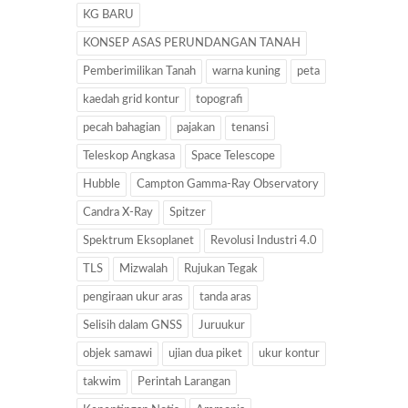
KG BARU
KONSEP ASAS PERUNDANGAN TANAH
Pemberimilikan Tanah
warna kuning
peta
kaedah grid kontur
topografi
pecah bahagian
pajakan
tenansi
Teleskop Angkasa
Space Telescope
Hubble
Campton Gamma-Ray Observatory
Candra X-Ray
Spitzer
Spektrum Eksoplanet
Revolusi Industri 4.0
TLS
Mizwalah
Rujukan Tegak
pengiraan ukur aras
tanda aras
Selisih dalam GNSS
Juruukur
objek samawi
ujian dua piket
ukur kontur
takwim
Perintah Larangan