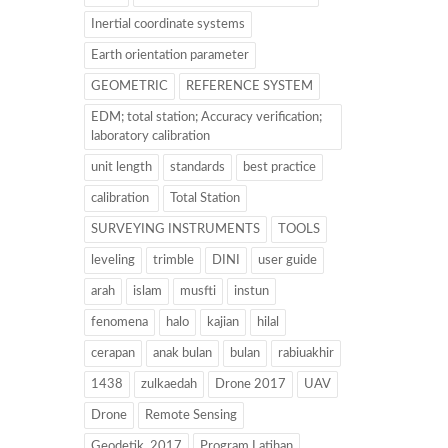
Inertial coordinate systems
Earth orientation parameter
GEOMETRIC
REFERENCE SYSTEM
EDM; total station; Accuracy verification;
laboratory calibration
unit length
standards
best practice
calibration
Total Station
SURVEYING INSTRUMENTS
TOOLS
leveling
trimble
DINI
user guide
arah
islam
musfti
instun
fenomena
halo
kajian
hilal
cerapan
anak bulan
bulan
rabiuakhir
1438
zulkaedah
Drone 2017
UAV
Drone
Remote Sensing
Geodetik. 2017
Program Latihan