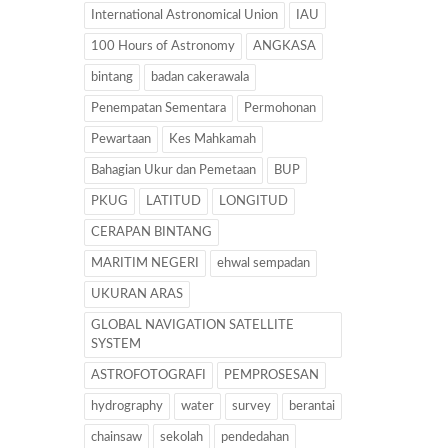
International Astronomical Union
IAU
100 Hours of Astronomy
ANGKASA
bintang
badan cakerawala
Penempatan Sementara
Permohonan
Pewartaan
Kes Mahkamah
Bahagian Ukur dan Pemetaan
BUP
PKUG
LATITUD
LONGITUD
CERAPAN BINTANG
MARITIM NEGERI
ehwal sempadan
UKURAN ARAS
GLOBAL NAVIGATION SATELLITE
SYSTEM
ASTROFOTOGRAFI
PEMPROSESAN
hydrography
water
survey
berantai
chainsaw
sekolah
pendedahan