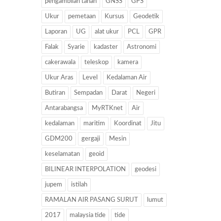
pengambilan tanah
GNSS
GPS
Ukur
pemetaan
Kursus
Geodetik
Laporan
UG
alat ukur
PCL
GPR
Falak
Syarie
kadaster
Astronomi
cakerawala
teleskop
kamera
Ukur Aras
Level
Kedalaman Air
Butiran
Sempadan
Darat
Negeri
Antarabangsa
MyRTKnet
Air
kedalaman
maritim
Koordinat
Jitu
GDM200
gergaji
Mesin
keselamatan
geoid
BILINEAR INTERPOLATION
geodesi
jupem
istilah
RAMALAN AIR PASANG SURUT
lumut
2017
malaysia tide
tide