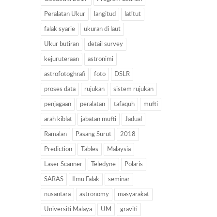
Peralatan Ukur
langitud
latitut
falak syarie
ukuran di laut
Ukur butiran
detail survey
kejuruteraan
astronimi
astrofotoghrafi
foto
DSLR
proses data
rujukan
sistem rujukan
penjagaan
peralatan
tafaquh
mufti
arah kiblat
jabatan mufti
Jadual
Ramalan
Pasang Surut
2018
Prediction
Tables
Malaysia
Laser Scanner
Teledyne
Polaris
SARAS
Ilmu Falak
seminar
nusantara
astronomy
masyarakat
Universiti Malaya
UM
graviti