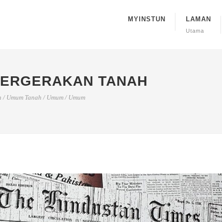
MYINSTUN
LAMAN
Utama
PERGERAKAN TANAH
h
/
Umum Tanah
/
Umum
/
Umum