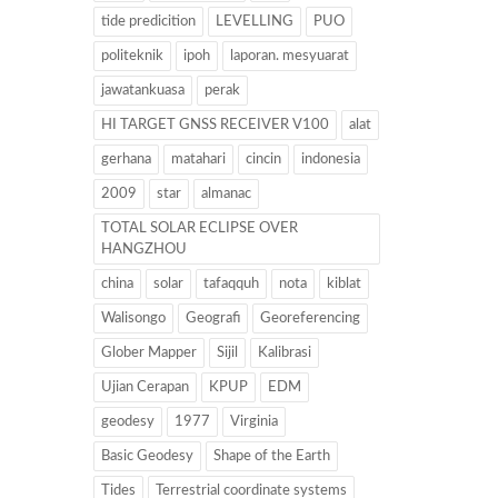
tide predicition
LEVELLING
PUO
politeknik
ipoh
laporan. mesyuarat
jawatankuasa
perak
HI TARGET GNSS RECEIVER V100
alat
gerhana
matahari
cincin
indonesia
2009
star
almanac
TOTAL SOLAR ECLIPSE OVER
HANGZHOU
china
solar
tafaqquh
nota
kiblat
Walisongo
Geografi
Georeferencing
Glober Mapper
Sijil
Kalibrasi
Ujian Cerapan
KPUP
EDM
geodesy
1977
Virginia
Basic Geodesy
Shape of the Earth
Tides
Terrestrial coordinate systems