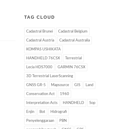
TAG CLOUD
Cadastral Brunei
Cadastral Belgium
Cadastral Austria
Cadastral Australia
KOMPAS USHIKATA
HANDHELD 76CSX
Terrestrial
Lecia HDS7000
GARMIN 76CSX
3D Terrestrial LaserScanning
GNSS GR-5
Mapsource
GIS
Land
Conservation Act
1960
Interpretation Acts
HANDHELD
Sop
Enjin
Bot
Hidrografi
Penyelenggaraan
PBN