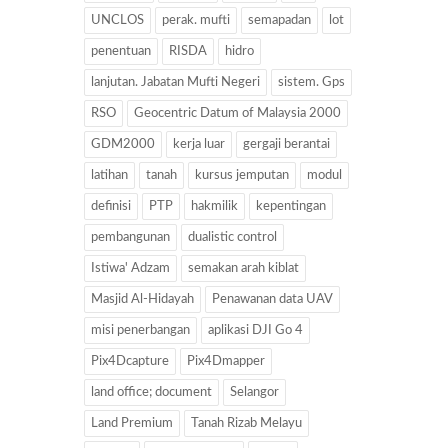
UNCLOS
perak. mufti
semapadan
lot
penentuan
RISDA
hidro
lanjutan. Jabatan Mufti Negeri
sistem. Gps
RSO
Geocentric Datum of Malaysia 2000
GDM2000
kerja luar
gergaji berantai
latihan
tanah
kursus jemputan
modul
definisi
PTP
hakmilik
kepentingan
pembangunan
dualistic control
Istiwa' Adzam
semakan arah kiblat
Masjid Al-Hidayah
Penawanan data UAV
misi penerbangan
aplikasi DJI Go 4
Pix4Dcapture
Pix4Dmapper
land office; document
Selangor
Land Premium
Tanah Rizab Melayu