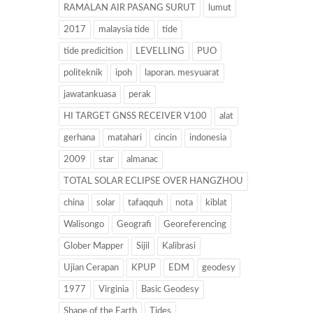
RAMALAN AIR PASANG SURUT
lumut
2017
malaysia tide
tide
tide predicition
LEVELLING
PUO
politeknik
ipoh
laporan. mesyuarat
jawatankuasa
perak
HI TARGET GNSS RECEIVER V100
alat
gerhana
matahari
cincin
indonesia
2009
star
almanac
TOTAL SOLAR ECLIPSE OVER HANGZHOU
china
solar
tafaqquh
nota
kiblat
Walisongo
Geografi
Georeferencing
Glober Mapper
Sijil
Kalibrasi
Ujian Cerapan
KPUP
EDM
geodesy
1977
Virginia
Basic Geodesy
Shape of the Earth
Tides