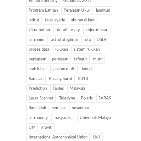
Remote Sensing
Geodetik. 2017
Program Latihan
Peralatan Ukur
langitud
latitut
falak syarie
ukuran di laut
Ukur butiran
detail survey
kejuruteraan
astronimi
astrofotoghrafi
foto
DSLR
proses data
rujukan
sistem rujukan
penjagaan
peralatan
tafaquh
mufti
arah kiblat
jabatan mufti
Jadual
Ramalan
Pasang Surut
2018
Prediction
Tables
Malaysia
Laser Scanner
Teledyne
Polaris
SARAS
Ilmu Falak
seminar
nusantara
astronomy
masyarakat
Universiti Malaya
UM
graviti
International Astronomical Union
IAU