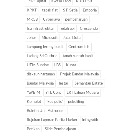
TSR Capital
Kwasa Land
RUU PSB
KPKT
tapak flat
S P Setia
Emporia
MRCB
Cyberjaya
pembaharuan
Isu infrastruktur
redah api
Crescendo
Johor
Microsoft
Jalan Duta
kampung lereng bukit
Centrum Iris
Ladang Sd Guthrie
tanah runtuh kapit
UEM Sunrise
LBS
Kuota
diskaun hartanah
Projek Bandar Malaysia
Bandar Malaysia
lestari
Semantan Estate
YaPEIM
YTL Corp
LRT Laluan Mutiara
Komplot
‘kes polis’
pekeliling
Buletin Unit Astronomi
Rujukan Laporan Berita Harian
infografik
Petikan
Slide Pembelajaran