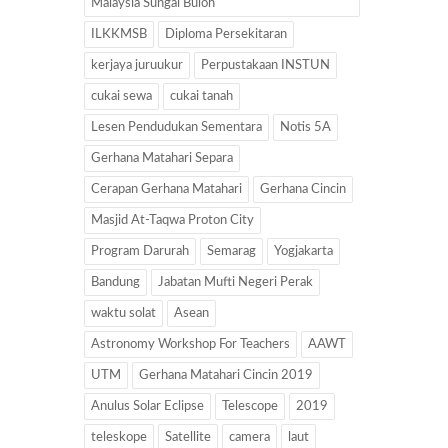
Malaysia Sungai Buloh
ILKKMSB
Diploma Persekitaran
kerjaya juruukur
Perpustakaan INSTUN
cukai sewa
cukai tanah
Lesen Pendudukan Sementara
Notis 5A
Gerhana Matahari Separa
Cerapan Gerhana Matahari
Gerhana Cincin
Masjid At-Taqwa Proton City
Program Darurah
Semarag
Yogjakarta
Bandung
Jabatan Mufti Negeri Perak
waktu solat
Asean
Astronomy Workshop For Teachers
AAWT
UTM
Gerhana Matahari Cincin 2019
Anulus Solar Eclipse
Telescope
2019
teleskope
Satellite
camera
laut