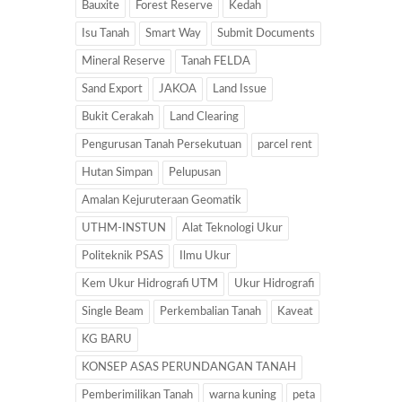
Bauxite
Forest Reserve
Kedah
Isu Tanah
Smart Way
Submit Documents
Mineral Reserve
Tanah FELDA
Sand Export
JAKOA
Land Issue
Bukit Cerakah
Land Clearing
Pengurusan Tanah Persekutuan
parcel rent
Hutan Simpan
Pelupusan
Amalan Kejuruteraan Geomatik
UTHM-INSTUN
Alat Teknologi Ukur
Politeknik PSAS
Ilmu Ukur
Kem Ukur Hidrografi UTM
Ukur Hidrografi
Single Beam
Perkembalian Tanah
Kaveat
KG BARU
KONSEP ASAS PERUNDANGAN TANAH
Pemberimilikan Tanah
warna kuning
peta