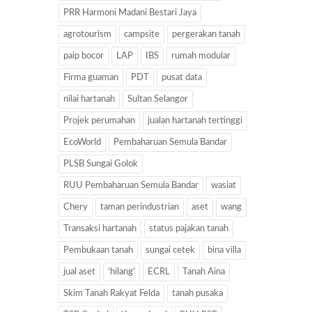
PRR Harmoni Madani Bestari Jaya
agrotourism
campsite
pergerakan tanah
paip bocor
LAP
IBS
rumah modular
Firma guaman
PDT
pusat data
nilai hartanah
Sultan Selangor
Projek perumahan
jualan hartanah tertinggi
EcoWorld
Pembaharuan Semula Bandar
PLSB Sungai Golok
RUU Pembaharuan Semula Bandar
wasiat
Chery
taman perindustrian
aset
wang
Transaksi hartanah
status pajakan tanah
Pembukaan tanah
sungai cetek
bina villa
jual aset
‘hilang’
ECRL
Tanah Aina
Skim Tanah Rakyat Felda
tanah pusaka