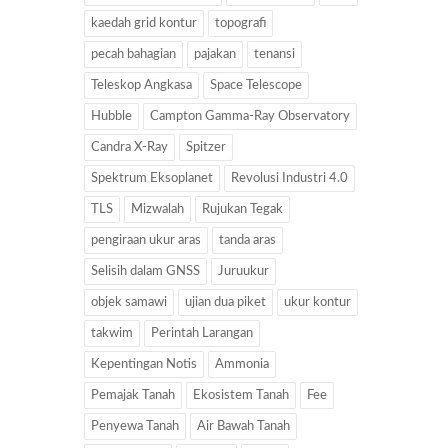
kaedah grid kontur
topografi
pecah bahagian
pajakan
tenansi
Teleskop Angkasa
Space Telescope
Hubble
Campton Gamma-Ray Observatory
Candra X-Ray
Spitzer
Spektrum Eksoplanet
Revolusi Industri 4.0
TLS
Mizwalah
Rujukan Tegak
pengiraan ukur aras
tanda aras
Selisih dalam GNSS
Juruukur
objek samawi
ujian dua piket
ukur kontur
takwim
Perintah Larangan
Kepentingan Notis
Ammonia
Pemajak Tanah
Ekosistem Tanah
Fee
Penyewa Tanah
Air Bawah Tanah