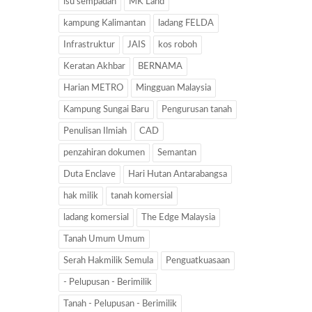
isu sempadan
MK Land
kampung Kalimantan
ladang FELDA
Infrastruktur
JAIS
kos roboh
Keratan Akhbar
BERNAMA
Harian METRO
Mingguan Malaysia
Kampung Sungai Baru
Pengurusan tanah
Penulisan Ilmiah
CAD
penzahiran dokumen
Semantan
Duta Enclave
Hari Hutan Antarabangsa
hak milik
tanah komersial
ladang komersial
The Edge Malaysia
Tanah Umum Umum
Serah Hakmilik Semula
Penguatkuasaan
- Pelupusan - Berimilik
Tanah - Pelupusan - Berimilik