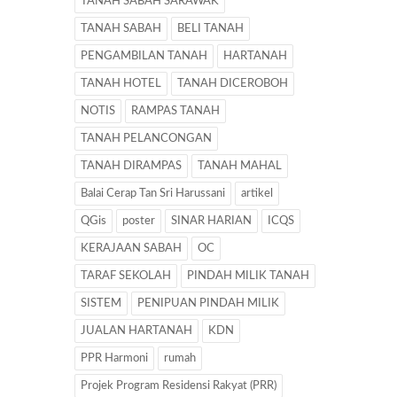
TANAH SABAH SARAWAK
TANAH SABAH
BELI TANAH
PENGAMBILAN TANAH
HARTANAH
TANAH HOTEL
TANAH DICEROBOH
NOTIS
RAMPAS TANAH
TANAH PELANCONGAN
TANAH DIRAMPAS
TANAH MAHAL
Balai Cerap Tan Sri Harussani
artikel
QGis
poster
SINAR HARIAN
ICQS
KERAJAAN SABAH
OC
TARAF SEKOLAH
PINDAH MILIK TANAH
SISTEM
PENIPUAN PINDAH MILIK
JUALAN HARTANAH
KDN
PPR Harmoni
rumah
Projek Program Residensi Rakyat (PRR)