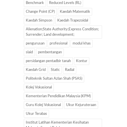
Benchmark
Reduced Levels (RL)
Change Point (CP)
Kaedah Matematik
Kaedah Simpson
Kaedah Trapezoidal
Alienation;State Authority;Express Condition;
Surrender; Land development;
pengurusan
profesional
modul khas
slaid
pembentangan
persidangan pentadbir tanah
Kontur
Kaedah Grid
Static
Radial
Politeknik Sultan Azlan Shah (PSAS)
Kolej Vokasional
Kementerian Pendidikan Malaysia (KPM)
Guru Kolej Vokasional
Ukur Kejuruteraan
Ukur Terabas
Institut Latihan Kementerian Kesihatan