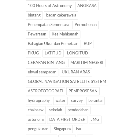
100 Hours of Astronomy
ANGKASA
bintang
badan cakerawala
Penempatan Sementara
Permohonan
Pewartaan
Kes Mahkamah
Bahagian Ukur dan Pemetaan
BUP
PKUG
LATITUD
LONGITUD
CERAPAN BINTANG
MARITIM NEGERI
ehwal sempadan
UKURAN ARAS
GLOBAL NAVIGATION SATELLITE SYSTEM
ASTROFOTOGRAFI
PEMPROSESAN
hydrography
water
survey
berantai
chainsaw
sekolah
pendedahan
astonomi
DATA FIRST ORDER
JMG
pengukuran
Singapura
isu