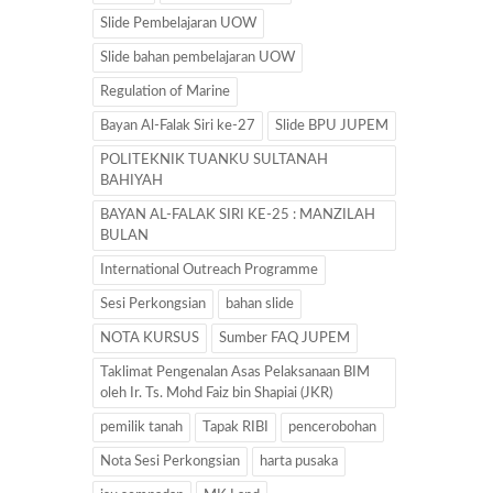
Slide Pembelajaran UOW
Slide bahan pembelajaran UOW
Regulation of Marine
Bayan Al-Falak Siri ke-27
Slide BPU JUPEM
POLITEKNIK TUANKU SULTANAH
BAHIYAH
BAYAN AL-FALAK SIRI KE-25 : MANZILAH
BULAN
International Outreach Programme
Sesi Perkongsian
bahan slide
NOTA KURSUS
Sumber FAQ JUPEM
Taklimat Pengenalan Asas Pelaksanaan BIM
oleh Ir. Ts. Mohd Faiz bin Shapiai (JKR)
pemilik tanah
Tapak RIBI
pencerobohan
Nota Sesi Perkongsian
harta pusaka