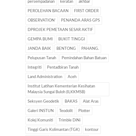
persempadanan
keratan
akhbar
PEROLEHAN BACAAN
FIRST ORDER
OBSERVATION’
PENANDA ARAS GPS
DPROJEK PEMETAAN SESAR AKTIF
GEMPA BUMI
BUKIT TINGGI
JANDA BAIK
BENTONG
PAHANG.
Pelupusan Tanah
Pemindahan Bahan Batuan
Integriti
Pentadbiran Tanah
Land Administration
Aceh
Institut Latihan Kementerian Kesihatan
Malaysia Sungai Buloh (ILKKMSB)
Seksyen Geodetik
BAKAS
Alat Aras
Galeri INSTUN
Teodolit
Plotter
Kolej Komuniti
Trimble DiNi
Tinggi Garis Kolimantan (TGK)
kontour