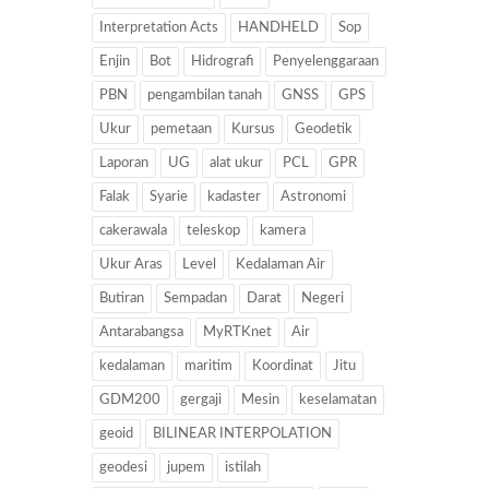
Interpretation Acts
HANDHELD
Sop
Enjin
Bot
Hidrografi
Penyelenggaraan
PBN
pengambilan tanah
GNSS
GPS
Ukur
pemetaan
Kursus
Geodetik
Laporan
UG
alat ukur
PCL
GPR
Falak
Syarie
kadaster
Astronomi
cakerawala
teleskop
kamera
Ukur Aras
Level
Kedalaman Air
Butiran
Sempadan
Darat
Negeri
Antarabangsa
MyRTKnet
Air
kedalaman
maritim
Koordinat
Jitu
GDM200
gergaji
Mesin
keselamatan
geoid
BILINEAR INTERPOLATION
geodesi
jupem
istilah