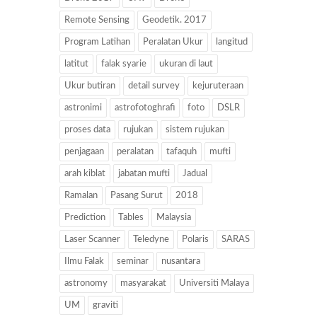
Remote Sensing
Geodetik. 2017
Program Latihan
Peralatan Ukur
langitud
latitut
falak syarie
ukuran di laut
Ukur butiran
detail survey
kejuruteraan
astronimi
astrofotoghrafi
foto
DSLR
proses data
rujukan
sistem rujukan
penjagaan
peralatan
tafaquh
mufti
arah kiblat
jabatan mufti
Jadual
Ramalan
Pasang Surut
2018
Prediction
Tables
Malaysia
Laser Scanner
Teledyne
Polaris
SARAS
Ilmu Falak
seminar
nusantara
astronomy
masyarakat
Universiti Malaya
UM
graviti