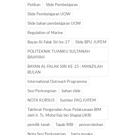
Petikan
Slide Pembelajaran
Slide Pembelajaran UOW
Slide bahan pembelajaran UOW
Regulation of Marine
Bayan Al-Falak Siri ke-27
Slide BPU JUPEM
POLITEKNIK TUANKU SULTANAH
BAHIYAH
BAYAN AL-FALAK SIRI KE-25 : MANZILAH
BULAN
International Outreach Programme
Sesi Perkongsian
bahan slide
NOTA KURSUS
Sumber FAQ JUPEM
Taklimat Pengenalan Asas Pelaksanaan BIM
oleh Ir. Ts. Mohd Faiz bin Shapiai (JKR)
pemilik tanah
Tapak RIBI
pencerobohan
Nota Sesi Perkongsian
harta pusaka