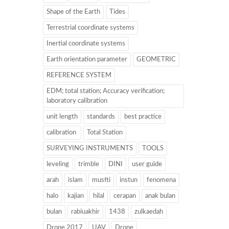
Shape of the Earth
Tides
Terrestrial coordinate systems
Inertial coordinate systems
Earth orientation parameter
GEOMETRIC
REFERENCE SYSTEM
EDM; total station; Accuracy verification;
laboratory calibration
unit length
standards
best practice
calibration
Total Station
SURVEYING INSTRUMENTS
TOOLS
leveling
trimble
DINI
user guide
arah
islam
musfti
instun
fenomena
halo
kajian
hilal
cerapan
anak bulan
bulan
rabiuakhir
1438
zulkaedah
Drone 2017
UAV
Drone