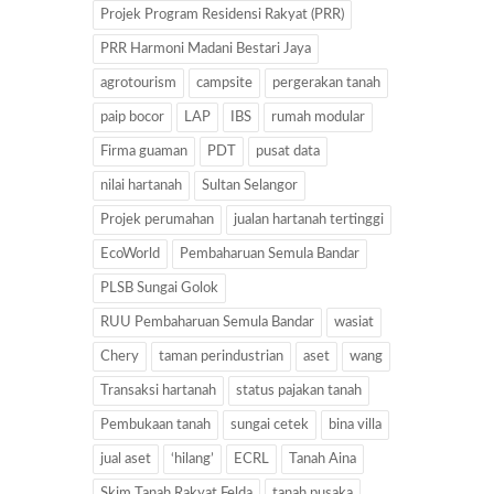
Projek Program Residensi Rakyat (PRR)
PRR Harmoni Madani Bestari Jaya
agrotourism
campsite
pergerakan tanah
paip bocor
LAP
IBS
rumah modular
Firma guaman
PDT
pusat data
nilai hartanah
Sultan Selangor
Projek perumahan
jualan hartanah tertinggi
EcoWorld
Pembaharuan Semula Bandar
PLSB Sungai Golok
RUU Pembaharuan Semula Bandar
wasiat
Chery
taman perindustrian
aset
wang
Transaksi hartanah
status pajakan tanah
Pembukaan tanah
sungai cetek
bina villa
jual aset
‘hilang’
ECRL
Tanah Aina
Skim Tanah Rakyat Felda
tanah pusaka