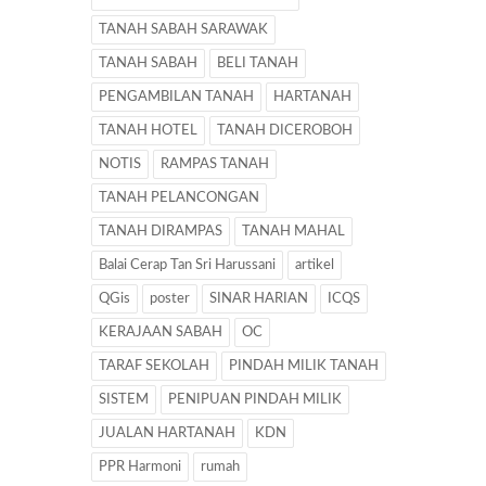
TANAH SABAH SARAWAK
TANAH SABAH
BELI TANAH
PENGAMBILAN TANAH
HARTANAH
TANAH HOTEL
TANAH DICEROBOH
NOTIS
RAMPAS TANAH
TANAH PELANCONGAN
TANAH DIRAMPAS
TANAH MAHAL
Balai Cerap Tan Sri Harussani
artikel
QGis
poster
SINAR HARIAN
ICQS
KERAJAAN SABAH
OC
TARAF SEKOLAH
PINDAH MILIK TANAH
SISTEM
PENIPUAN PINDAH MILIK
JUALAN HARTANAH
KDN
PPR Harmoni
rumah