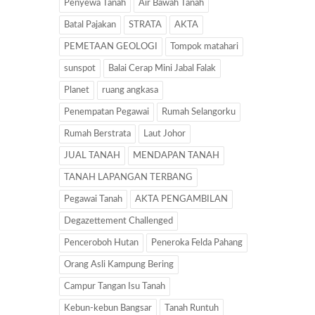
Penyewa Tanah
Air Bawah Tanah
Batal Pajakan
STRATA
AKTA
PEMETAAN GEOLOGI
Tompok matahari
sunspot
Balai Cerap Mini Jabal Falak
Planet
ruang angkasa
Penempatan Pegawai
Rumah Selangorku
Rumah Berstrata
Laut Johor
JUAL TANAH
MENDAPAN TANAH
TANAH LAPANGAN TERBANG
Pegawai Tanah
AKTA PENGAMBILAN
Degazettement Challenged
Penceroboh Hutan
Peneroka Felda Pahang
Orang Asli Kampung Bering
Campur Tangan Isu Tanah
Kebun-kebun Bangsar
Tanah Runtuh