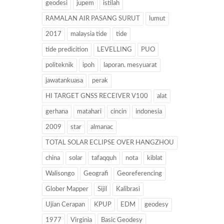
geodesi
jupem
istilah
RAMALAN AIR PASANG SURUT
lumut
2017
malaysia tide
tide
tide predicition
LEVELLING
PUO
politeknik
ipoh
laporan. mesyuarat
jawatankuasa
perak
HI TARGET GNSS RECEIVER V100
alat
gerhana
matahari
cincin
indonesia
2009
star
almanac
TOTAL SOLAR ECLIPSE OVER HANGZHOU
china
solar
tafaqquh
nota
kiblat
Walisongo
Geografi
Georeferencing
Glober Mapper
Sijil
Kalibrasi
Ujian Cerapan
KPUP
EDM
geodesy
1977
Virginia
Basic Geodesy