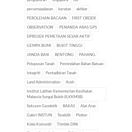
pengukuran
Singapura
isu
persempadanan
keratan
akhbar
PEROLEHAN BACAAN
FIRST ORDER
OBSERVATION’
PENANDA ARAS GPS
DPROJEK PEMETAAN SESAR AKTIF
GEMPA BUMI
BUKIT TINGGI
JANDA BAIK
BENTONG
PAHANG.
Pelupusan Tanah
Pemindahan Bahan Batuan
Integriti
Pentadbiran Tanah
Land Administration
Aceh
Institut Latihan Kementerian Kesihatan
Malaysia Sungai Buloh (ILKKMSB)
Seksyen Geodetik
BAKAS
Alat Aras
Galeri INSTUN
Teodolit
Plotter
Kolej Komuniti
Trimble DiNi