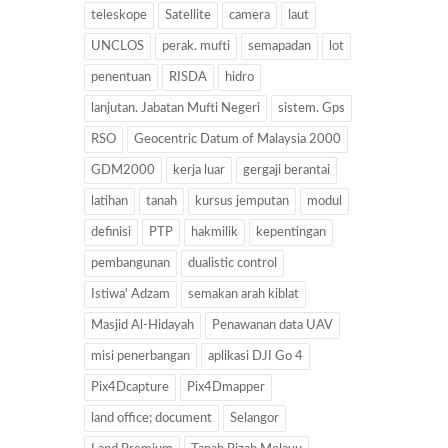
teleskope
Satellite
camera
laut
UNCLOS
perak. mufti
semapadan
lot
penentuan
RISDA
hidro
lanjutan. Jabatan Mufti Negeri
sistem. Gps
RSO
Geocentric Datum of Malaysia 2000
GDM2000
kerja luar
gergaji berantai
latihan
tanah
kursus jemputan
modul
definisi
PTP
hakmilik
kepentingan
pembangunan
dualistic control
Istiwa' Adzam
semakan arah kiblat
Masjid Al-Hidayah
Penawanan data UAV
misi penerbangan
aplikasi DJI Go 4
Pix4Dcapture
Pix4Dmapper
land office; document
Selangor