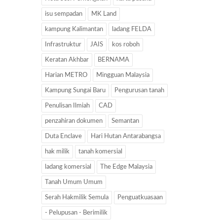
isu sempadan
MK Land
kampung Kalimantan
ladang FELDA
Infrastruktur
JAIS
kos roboh
Keratan Akhbar
BERNAMA
Harian METRO
Mingguan Malaysia
Kampung Sungai Baru
Pengurusan tanah
Penulisan Ilmiah
CAD
penzahiran dokumen
Semantan
Duta Enclave
Hari Hutan Antarabangsa
hak milik
tanah komersial
ladang komersial
The Edge Malaysia
Tanah Umum Umum
Serah Hakmilik Semula
Penguatkuasaan
- Pelupusan - Berimilik