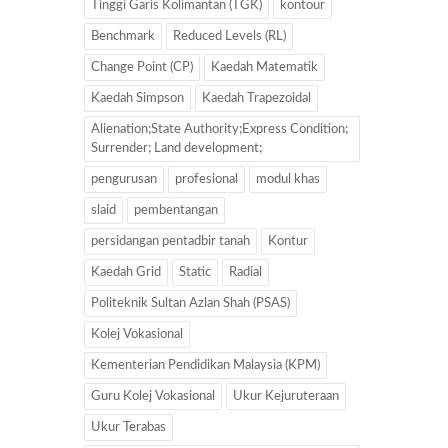
Tinggi Garis Kolimantan (TGK)
kontour
Benchmark
Reduced Levels (RL)
Change Point (CP)
Kaedah Matematik
Kaedah Simpson
Kaedah Trapezoidal
Alienation;State Authority;Express Condition;
Surrender; Land development;
pengurusan
profesional
modul khas
slaid
pembentangan
persidangan pentadbir tanah
Kontur
Kaedah Grid
Static
Radial
Politeknik Sultan Azlan Shah (PSAS)
Kolej Vokasional
Kementerian Pendidikan Malaysia (KPM)
Guru Kolej Vokasional
Ukur Kejuruteraan
Ukur Terabas