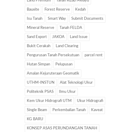
Land Premium
Tanah Rizab Melayu
Bauxite
Forest Reserve
Kedah
Isu Tanah
Smart Way
Submit Documents
Mineral Reserve
Tanah FELDA
Sand Export
JAKOA
Land Issue
Bukit Cerakah
Land Clearing
Pengurusan Tanah Persekutuan
parcel rent
Hutan Simpan
Pelupusan
Amalan Kejuruteraan Geomatik
UTHM-INSTUN
Alat Teknologi Ukur
Politeknik PSAS
Ilmu Ukur
Kem Ukur Hidrografi UTM
Ukur Hidrografi
Single Beam
Perkembalian Tanah
Kaveat
KG BARU
KONSEP ASAS PERUNDANGAN TANAH