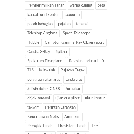
Pemberimilikan Tanah
warna kuning
peta
kaedah grid kontur
topografi
pecah bahagian
pajakan
tenansi
Teleskop Angkasa
Space Telescope
Hubble
Campton Gamma-Ray Observatory
Candra X-Ray
Spitzer
Spektrum Eksoplanet
Revolusi Industri 4.0
TLS
Mizwalah
Rujukan Tegak
pengiraan ukur aras
tanda aras
Selisih dalam GNSS
Juruukur
objek samawi
ujian dua piket
ukur kontur
takwim
Perintah Larangan
Kepentingan Notis
Ammonia
Pemajak Tanah
Ekosistem Tanah
Fee