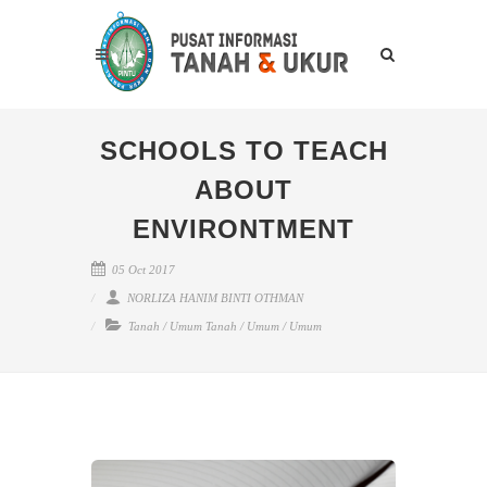
SCHOOLS TO TEACH
ABOUT
ENVIRONTMENT
05 Oct 2017
NORLIZA HANIM BINTI OTHMAN
Tanah
/
Umum Tanah
/
Umum
/
Umum