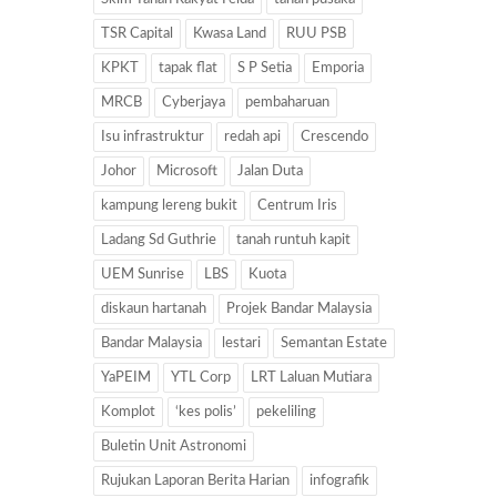
TSR Capital
Kwasa Land
RUU PSB
KPKT
tapak flat
S P Setia
Emporia
MRCB
Cyberjaya
pembaharuan
Isu infrastruktur
redah api
Crescendo
Johor
Microsoft
Jalan Duta
kampung lereng bukit
Centrum Iris
Ladang Sd Guthrie
tanah runtuh kapit
UEM Sunrise
LBS
Kuota
diskaun hartanah
Projek Bandar Malaysia
Bandar Malaysia
lestari
Semantan Estate
YaPEIM
YTL Corp
LRT Laluan Mutiara
Komplot
‘kes polis’
pekeliling
Buletin Unit Astronomi
Rujukan Laporan Berita Harian
infografik