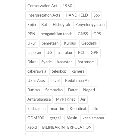
Conservation Act
1960
Interpretation Acts
HANDHELD
Sop
Enjin
Bot
Hidrografi
Penyelenggaraan
PBN
pengambilan tanah
GNSS
GPS
Ukur
pemetaan
Kursus
Geodetik
Laporan
UG
alat ukur
PCL
GPR
Falak
Syarie
kadaster
Astronomi
cakerawala
teleskop
kamera
Ukur Aras
Level
Kedalaman Air
Butiran
Sempadan
Darat
Negeri
Antarabangsa
MyRTKnet
Air
kedalaman
maritim
Koordinat
Jitu
GDM200
gergaji
Mesin
keselamatan
geoid
BILINEAR INTERPOLATION