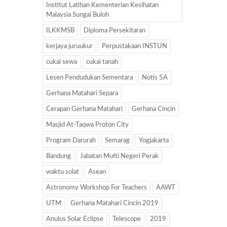
Institut Latihan Kementerian Kesihatan
Malaysia Sungai Buloh
ILKKMSB
Diploma Persekitaran
kerjaya juruukur
Perpustakaan INSTUN
cukai sewa
cukai tanah
Lesen Pendudukan Sementara
Notis 5A
Gerhana Matahari Separa
Cerapan Gerhana Matahari
Gerhana Cincin
Masjid At-Taqwa Proton City
Program Darurah
Semarag
Yogjakarta
Bandung
Jabatan Mufti Negeri Perak
waktu solat
Asean
Astronomy Workshop For Teachers
AAWT
UTM
Gerhana Matahari Cincin 2019
Anulus Solar Eclipse
Telescope
2019