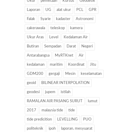
Ukur
pemetaan
Kursus
Geodetik
Laporan
UG
alat ukur
PCL
GPR
Falak
Syarie
kadaster
Astronomi
cakerawala
teleskop
kamera
Ukur Aras
Level
Kedalaman Air
Butiran
Sempadan
Darat
Negeri
Antarabangsa
MyRTKnet
Air
kedalaman
maritim
Koordinat
Jitu
GDM200
gergaji
Mesin
keselamatan
geoid
BILINEAR INTERPOLATION
geodesi
jupem
istilah
RAMALAN AIR PASANG SURUT
lumut
2017
malaysia tide
tide
tide predicition
LEVELLING
PUO
politeknik
ipoh
laporan. mesyuarat