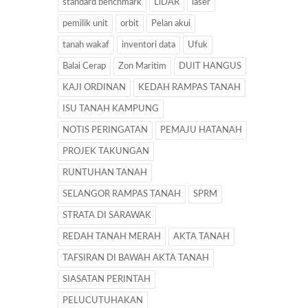
standard benchmark
LiDAR
laser
pemilik unit
orbit
Pelan akui
tanah wakaf
inventori data
Ufuk
Balai Cerap
Zon Maritim
DUIT HANGUS
KAJI ORDINAN
KEDAH RAMPAS TANAH
ISU TANAH KAMPUNG
NOTIS PERINGATAN
PEMAJU HATANAH
PROJEK TAKUNGAN
RUNTUHAN TANAH
SELANGOR RAMPAS TANAH
SPRM
STRATA DI SARAWAK
REDAH TANAH MERAH
AKTA TANAH
TAFSIRAN DI BAWAH AKTA TANAH
SIASATAN PERINTAH
PELUCUTUHAKAN