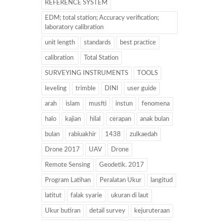
REFERENCE SYSTEM
EDM; total station; Accuracy verification;
laboratory calibration
unit length
standards
best practice
calibration
Total Station
SURVEYING INSTRUMENTS
TOOLS
leveling
trimble
DINI
user guide
arah
islam
musfti
instun
fenomena
halo
kajian
hilal
cerapan
anak bulan
bulan
rabiuakhir
1438
zulkaedah
Drone 2017
UAV
Drone
Remote Sensing
Geodetik. 2017
Program Latihan
Peralatan Ukur
langitud
latitut
falak syarie
ukuran di laut
Ukur butiran
detail survey
kejuruteraan