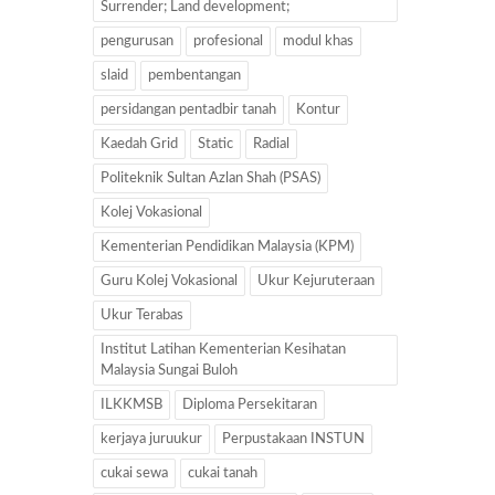
Surrender; Land development;
pengurusan
profesional
modul khas
slaid
pembentangan
persidangan pentadbir tanah
Kontur
Kaedah Grid
Static
Radial
Politeknik Sultan Azlan Shah (PSAS)
Kolej Vokasional
Kementerian Pendidikan Malaysia (KPM)
Guru Kolej Vokasional
Ukur Kejuruteraan
Ukur Terabas
Institut Latihan Kementerian Kesihatan
Malaysia Sungai Buloh
ILKKMSB
Diploma Persekitaran
kerjaya juruukur
Perpustakaan INSTUN
cukai sewa
cukai tanah