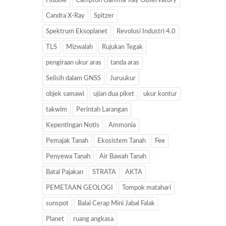
Hubble
Campton Gamma-Ray Observatory
Candra X-Ray
Spitzer
Spektrum Eksoplanet
Revolusi Industri 4.0
TLS
Mizwalah
Rujukan Tegak
pengiraan ukur aras
tanda aras
Selisih dalam GNSS
Juruukur
objek samawi
ujian dua piket
ukur kontur
takwim
Perintah Larangan
Kepentingan Notis
Ammonia
Pemajak Tanah
Ekosistem Tanah
Fee
Penyewa Tanah
Air Bawah Tanah
Batal Pajakan
STRATA
AKTA
PEMETAAN GEOLOGI
Tompok matahari
sunspot
Balai Cerap Mini Jabal Falak
Planet
ruang angkasa