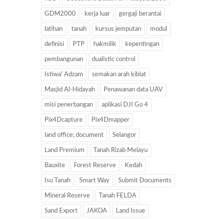
GDM2000
kerja luar
gergaji berantai
latihan
tanah
kursus jemputan
modul
definisi
PTP
hakmilik
kepentingan
pembangunan
dualistic control
Istiwa' Adzam
semakan arah kiblat
Masjid Al-Hidayah
Penawanan data UAV
misi penerbangan
aplikasi DJI Go 4
Pix4Dcapture
Pix4Dmapper
land office; document
Selangor
Land Premium
Tanah Rizab Melayu
Bauxite
Forest Reserve
Kedah
Isu Tanah
Smart Way
Submit Documents
Mineral Reserve
Tanah FELDA
Sand Export
JAKOA
Land Issue