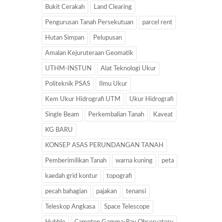
Bukit Cerakah
Land Clearing
Pengurusan Tanah Persekutuan
parcel rent
Hutan Simpan
Pelupusan
Amalan Kejuruteraan Geomatik
UTHM-INSTUN
Alat Teknologi Ukur
Politeknik PSAS
Ilmu Ukur
Kem Ukur Hidrografi UTM
Ukur Hidrografi
Single Beam
Perkembalian Tanah
Kaveat
KG BARU
KONSEP ASAS PERUNDANGAN TANAH
Pemberimilikan Tanah
warna kuning
peta
kaedah grid kontur
topografi
pecah bahagian
pajakan
tenansi
Teleskop Angkasa
Space Telescope