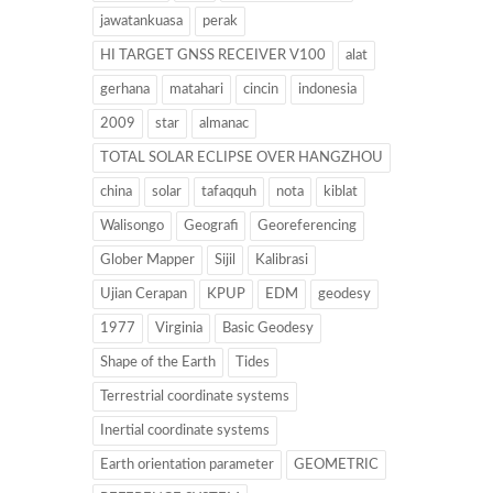
jawatankuasa
perak
HI TARGET GNSS RECEIVER V100
alat
gerhana
matahari
cincin
indonesia
2009
star
almanac
TOTAL SOLAR ECLIPSE OVER HANGZHOU
china
solar
tafaqquh
nota
kiblat
Walisongo
Geografi
Georeferencing
Glober Mapper
Sijil
Kalibrasi
Ujian Cerapan
KPUP
EDM
geodesy
1977
Virginia
Basic Geodesy
Shape of the Earth
Tides
Terrestrial coordinate systems
Inertial coordinate systems
Earth orientation parameter
GEOMETRIC