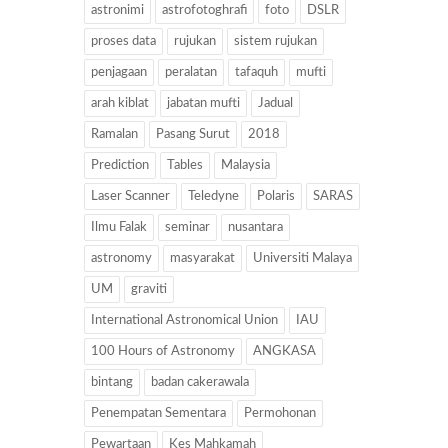
astronimi
astrofotoghrafi
foto
DSLR
proses data
rujukan
sistem rujukan
penjagaan
peralatan
tafaquh
mufti
arah kiblat
jabatan mufti
Jadual
Ramalan
Pasang Surut
2018
Prediction
Tables
Malaysia
Laser Scanner
Teledyne
Polaris
SARAS
Ilmu Falak
seminar
nusantara
astronomy
masyarakat
Universiti Malaya
UM
graviti
International Astronomical Union
IAU
100 Hours of Astronomy
ANGKASA
bintang
badan cakerawala
Penempatan Sementara
Permohonan
Pewartaan
Kes Mahkamah