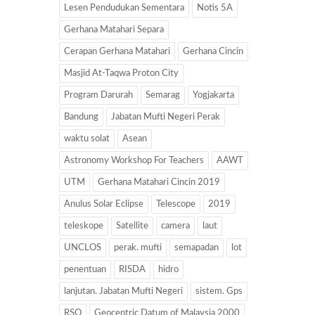
Lesen Pendudukan Sementara
Notis 5A
Gerhana Matahari Separa
Cerapan Gerhana Matahari
Gerhana Cincin
Masjid At-Taqwa Proton City
Program Darurah
Semarag
Yogjakarta
Bandung
Jabatan Mufti Negeri Perak
waktu solat
Asean
Astronomy Workshop For Teachers
AAWT
UTM
Gerhana Matahari Cincin 2019
Anulus Solar Eclipse
Telescope
2019
teleskope
Satellite
camera
laut
UNCLOS
perak. mufti
semapadan
lot
penentuan
RISDA
hidro
lanjutan. Jabatan Mufti Negeri
sistem. Gps
RSO
Geocentric Datum of Malaysia 2000