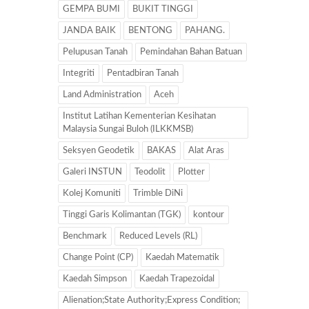
GEMPA BUMI
BUKIT TINGGI
JANDA BAIK
BENTONG
PAHANG.
Pelupusan Tanah
Pemindahan Bahan Batuan
Integriti
Pentadbiran Tanah
Land Administration
Aceh
Institut Latihan Kementerian Kesihatan
Malaysia Sungai Buloh (ILKKMSB)
Seksyen Geodetik
BAKAS
Alat Aras
Galeri INSTUN
Teodolit
Plotter
Kolej Komuniti
Trimble DiNi
Tinggi Garis Kolimantan (TGK)
kontour
Benchmark
Reduced Levels (RL)
Change Point (CP)
Kaedah Matematik
Kaedah Simpson
Kaedah Trapezoidal
Alienation;State Authority;Express Condition;