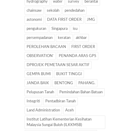
hydrography
water
survey
berantai
chainsaw
sekolah
pendedahan
astonomi
DATA FIRST ORDER
JMG
pengukuran
Singapura
isu
persempadanan
keratan
akhbar
PEROLEHAN BACAAN
FIRST ORDER
OBSERVATION’
PENANDA ARAS GPS
DPROJEK PEMETAAN SESAR AKTIF
GEMPA BUMI
BUKIT TINGGI
JANDA BAIK
BENTONG
PAHANG.
Pelupusan Tanah
Pemindahan Bahan Batuan
Integriti
Pentadbiran Tanah
Land Administration
Aceh
Institut Latihan Kementerian Kesihatan
Malaysia Sungai Buloh (ILKKMSB)