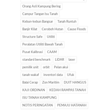
Orang Asli Kampung Bering
Campur Tangan Isu Tanah
Kebun-kebun Bangsar
Tanah Runtuh
Banjir Kilat
Ceroboh Hutan
Cause Floods
Structure Safe
Utiliti
Peralatan Utiliti Bawah Tanah
Pusat Kalibrasi
CAAM
standard benchmark
LiDAR
laser
pemilik unit
orbit
Pelan akui
tanah wakaf
inventori data
Ufuk
Balai Cerap
Zon Maritim
DUIT HANGUS
KAJI ORDINAN
KEDAH RAMPAS TANAH
ISU TANAH KAMPUNG
NOTIS PERINGATAN
PEMAJU HATANAH