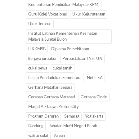
Kementerian Pendidikan Malaysia (KPM)
Guru Kolej Vokasional
Ukur Kejuruteraan
Ukur Terabas
Institut Latihan Kementerian Kesihatan
Malaysia Sungai Buloh
ILKKMSB
Diploma Persekitaran
kerjaya juruukur
Perpustakaan INSTUN
cukai sewa
cukai tanah
Lesen Pendudukan Sementara
Notis 5A
Gerhana Matahari Separa
Cerapan Gerhana Matahari
Gerhana Cincin
Masjid At-Taqwa Proton City
Program Darurah
Semarag
Yogjakarta
Bandung
Jabatan Mufti Negeri Perak
waktu solat
Asean