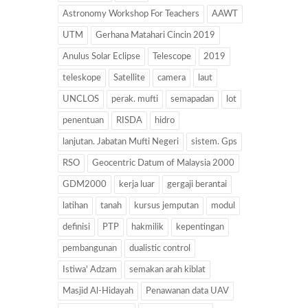
Astronomy Workshop For Teachers
AAWT
UTM
Gerhana Matahari Cincin 2019
Anulus Solar Eclipse
Telescope
2019
teleskope
Satellite
camera
laut
UNCLOS
perak. mufti
semapadan
lot
penentuan
RISDA
hidro
lanjutan. Jabatan Mufti Negeri
sistem. Gps
RSO
Geocentric Datum of Malaysia 2000
GDM2000
kerja luar
gergaji berantai
latihan
tanah
kursus jemputan
modul
definisi
PTP
hakmilik
kepentingan
pembangunan
dualistic control
Istiwa' Adzam
semakan arah kiblat
Masjid Al-Hidayah
Penawanan data UAV