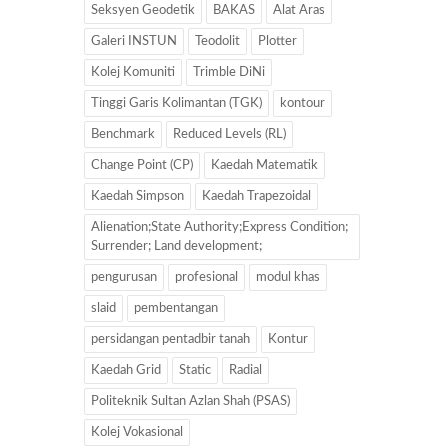
Seksyen Geodetik
BAKAS
Alat Aras
Galeri INSTUN
Teodolit
Plotter
Kolej Komuniti
Trimble DiNi
Tinggi Garis Kolimantan (TGK)
kontour
Benchmark
Reduced Levels (RL)
Change Point (CP)
Kaedah Matematik
Kaedah Simpson
Kaedah Trapezoidal
Alienation;State Authority;Express Condition;
Surrender; Land development;
pengurusan
profesional
modul khas
slaid
pembentangan
persidangan pentadbir tanah
Kontur
Kaedah Grid
Static
Radial
Politeknik Sultan Azlan Shah (PSAS)
Kolej Vokasional