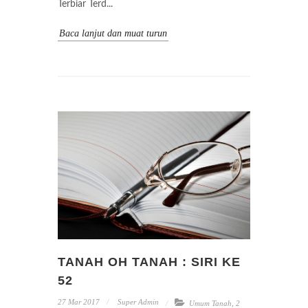
Terbiar Terd...
Baca lanjut dan muat turun
TANAH OH TANAH : SIRI KE
52
27 Mar 2017
Super Admin
Umum Tanah
,
2