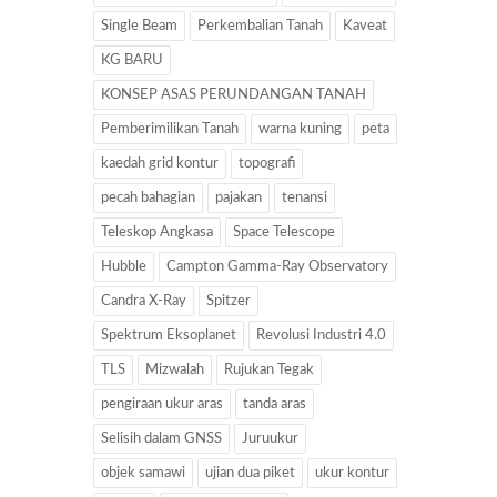
Single Beam
Perkembalian Tanah
Kaveat
KG BARU
KONSEP ASAS PERUNDANGAN TANAH
Pemberimilikan Tanah
warna kuning
peta
kaedah grid kontur
topografi
pecah bahagian
pajakan
tenansi
Teleskop Angkasa
Space Telescope
Hubble
Campton Gamma-Ray Observatory
Candra X-Ray
Spitzer
Spektrum Eksoplanet
Revolusi Industri 4.0
TLS
Mizwalah
Rujukan Tegak
pengiraan ukur aras
tanda aras
Selisih dalam GNSS
Juruukur
objek samawi
ujian dua piket
ukur kontur