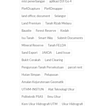
misi penerbangan
aplikasi DJI Go 4
Pix4Dcapture
Pix4Dmapper
land office; document
Selangor
Land Premium
Tanah Rizab Melayu
Bauxite
Forest Reserve
Kedah
Isu Tanah
Smart Way
Submit Documents
Mineral Reserve
Tanah FELDA
Sand Export
JAKOA
Land Issue
Bukit Cerakah
Land Clearing
Pengurusan Tanah Persekutuan
parcel rent
Hutan Simpan
Pelupusan
Amalan Kejuruteraan Geomatik
UTHM-INSTUN
Alat Teknologi Ukur
Politeknik PSAS
Ilmu Ukur
Kem Ukur Hidrografi UTM
Ukur Hidrografi