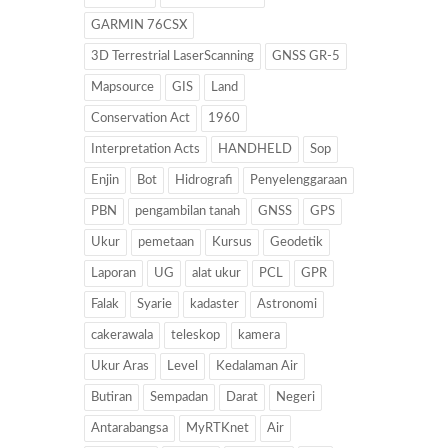
GARMIN 76CSX
3D Terrestrial LaserScanning
GNSS GR-5
Mapsource
GIS
Land
Conservation Act
1960
Interpretation Acts
HANDHELD
Sop
Enjin
Bot
Hidrografi
Penyelenggaraan
PBN
pengambilan tanah
GNSS
GPS
Ukur
pemetaan
Kursus
Geodetik
Laporan
UG
alat ukur
PCL
GPR
Falak
Syarie
kadaster
Astronomi
cakerawala
teleskop
kamera
Ukur Aras
Level
Kedalaman Air
Butiran
Sempadan
Darat
Negeri
Antarabangsa
MyRTKnet
Air