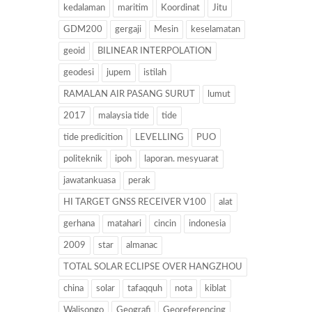
kedalaman
maritim
Koordinat
Jitu
GDM200
gergaji
Mesin
keselamatan
geoid
BILINEAR INTERPOLATION
geodesi
jupem
istilah
RAMALAN AIR PASANG SURUT
lumut
2017
malaysia tide
tide
tide predicition
LEVELLING
PUO
politeknik
ipoh
laporan. mesyuarat
jawatankuasa
perak
HI TARGET GNSS RECEIVER V100
alat
gerhana
matahari
cincin
indonesia
2009
star
almanac
TOTAL SOLAR ECLIPSE OVER HANGZHOU
china
solar
tafaqquh
nota
kiblat
Walisongo
Geografi
Georeferencing