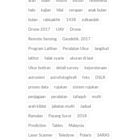
arah
islam
musfti
instun
fenomena
halo
kajian
hilal
cerapan
anak bulan
bulan
rabiuakhir
1438
zulkaedah
Drone 2017
UAV
Drone
Remote Sensing
Geodetik. 2017
Program Latihan
Peralatan Ukur
langitud
latitut
falak syarie
ukuran di laut
Ukur butiran
detail survey
kejuruteraan
astronimi
astrofotoghrafi
foto
DSLR
proses data
rujukan
sistem rujukan
penjagaan
peralatan
tafaquh
mufti
arah kiblat
jabatan mufti
Jadual
Ramalan
Pasang Surut
2018
Prediction
Tables
Malaysia
Laser Scanner
Teledyne
Polaris
SARAS