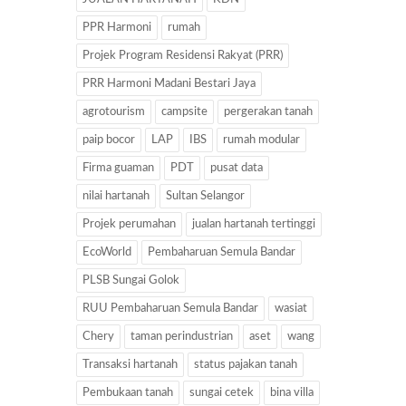
PPR Harmoni
rumah
Projek Program Residensi Rakyat (PRR)
PRR Harmoni Madani Bestari Jaya
agrotourism
campsite
pergerakan tanah
paip bocor
LAP
IBS
rumah modular
Firma guaman
PDT
pusat data
nilai hartanah
Sultan Selangor
Projek perumahan
jualan hartanah tertinggi
EcoWorld
Pembaharuan Semula Bandar
PLSB Sungai Golok
RUU Pembaharuan Semula Bandar
wasiat
Chery
taman perindustrian
aset
wang
Transaksi hartanah
status pajakan tanah
Pembukaan tanah
sungai cetek
bina villa