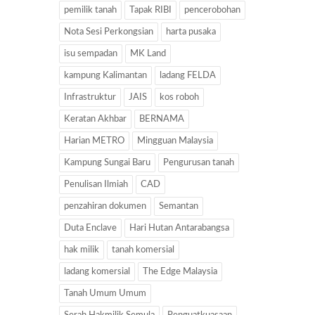
pemilik tanah
Tapak RIBI
pencerobohan
Nota Sesi Perkongsian
harta pusaka
isu sempadan
MK Land
kampung Kalimantan
ladang FELDA
Infrastruktur
JAIS
kos roboh
Keratan Akhbar
BERNAMA
Harian METRO
Mingguan Malaysia
Kampung Sungai Baru
Pengurusan tanah
Penulisan Ilmiah
CAD
penzahiran dokumen
Semantan
Duta Enclave
Hari Hutan Antarabangsa
hak milik
tanah komersial
ladang komersial
The Edge Malaysia
Tanah Umum Umum