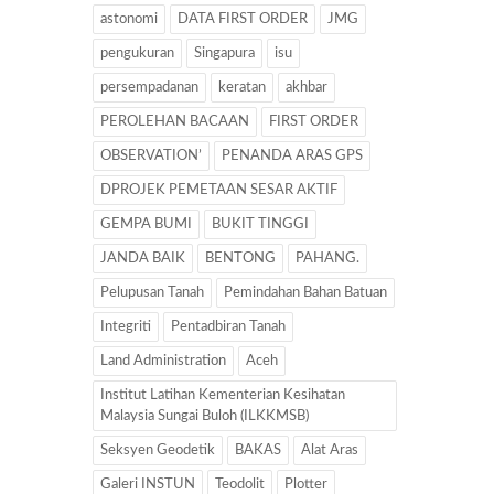
astonomi
DATA FIRST ORDER
JMG
pengukuran
Singapura
isu
persempadanan
keratan
akhbar
PEROLEHAN BACAAN
FIRST ORDER
OBSERVATION’
PENANDA ARAS GPS
DPROJEK PEMETAAN SESAR AKTIF
GEMPA BUMI
BUKIT TINGGI
JANDA BAIK
BENTONG
PAHANG.
Pelupusan Tanah
Pemindahan Bahan Batuan
Integriti
Pentadbiran Tanah
Land Administration
Aceh
Institut Latihan Kementerian Kesihatan
Malaysia Sungai Buloh (ILKKMSB)
Seksyen Geodetik
BAKAS
Alat Aras
Galeri INSTUN
Teodolit
Plotter