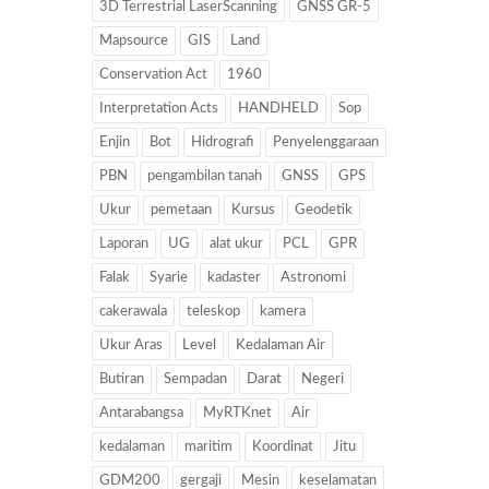
3D Terrestrial LaserScanning
GNSS GR-5
Mapsource
GIS
Land
Conservation Act
1960
Interpretation Acts
HANDHELD
Sop
Enjin
Bot
Hidrografi
Penyelenggaraan
PBN
pengambilan tanah
GNSS
GPS
Ukur
pemetaan
Kursus
Geodetik
Laporan
UG
alat ukur
PCL
GPR
Falak
Syarie
kadaster
Astronomi
cakerawala
teleskop
kamera
Ukur Aras
Level
Kedalaman Air
Butiran
Sempadan
Darat
Negeri
Antarabangsa
MyRTKnet
Air
kedalaman
maritim
Koordinat
Jitu
GDM200
gergaji
Mesin
keselamatan