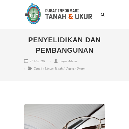
PENYELIDIKAN DAN
PEMBANGUNAN
27 Mar 2017
Super Admin
Tanah
/
Umum Tanah
/
Umum
/
Umum