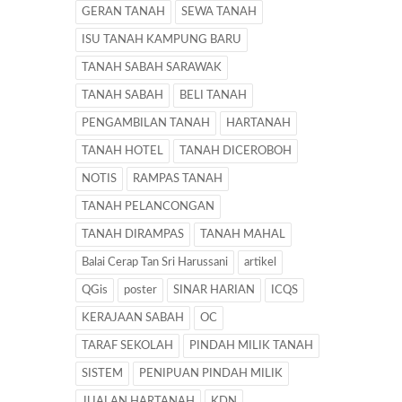
GERAN TANAH
SEWA TANAH
ISU TANAH KAMPUNG BARU
TANAH SABAH SARAWAK
TANAH SABAH
BELI TANAH
PENGAMBILAN TANAH
HARTANAH
TANAH HOTEL
TANAH DICEROBOH
NOTIS
RAMPAS TANAH
TANAH PELANCONGAN
TANAH DIRAMPAS
TANAH MAHAL
Balai Cerap Tan Sri Harussani
artikel
QGis
poster
SINAR HARIAN
ICQS
KERAJAAN SABAH
OC
TARAF SEKOLAH
PINDAH MILIK TANAH
SISTEM
PENIPUAN PINDAH MILIK
JUALAN HARTANAH
KDN