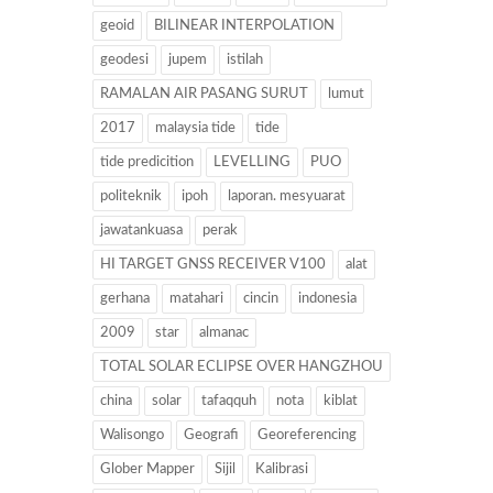
geoid
BILINEAR INTERPOLATION
geodesi
jupem
istilah
RAMALAN AIR PASANG SURUT
lumut
2017
malaysia tide
tide
tide predicition
LEVELLING
PUO
politeknik
ipoh
laporan. mesyuarat
jawatankuasa
perak
HI TARGET GNSS RECEIVER V100
alat
gerhana
matahari
cincin
indonesia
2009
star
almanac
TOTAL SOLAR ECLIPSE OVER HANGZHOU
china
solar
tafaqquh
nota
kiblat
Walisongo
Geografi
Georeferencing
Glober Mapper
Sijil
Kalibrasi