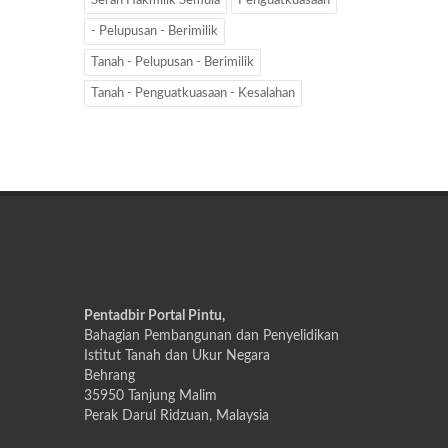
Serah Hakmilik Semula
Penguatkuasaan
- Pelupusan - Berimilik
Tanah - Pelupusan - Berimilik
Tanah - Penguatkuasaan - Kesalahan
Pentadbir Portal Pintu,
Bahagian Pembangunan dan Penyelidikan
Istitut Tanah dan Ukur Negara
Behrang
35950 Tanjung Malim
Perak Darul Ridzuan, Malaysia