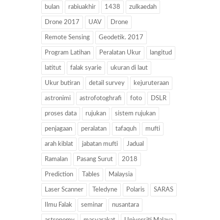
bulan
rabiuakhir
1438
zulkaedah
Drone 2017
UAV
Drone
Remote Sensing
Geodetik. 2017
Program Latihan
Peralatan Ukur
langitud
latitut
falak syarie
ukuran di laut
Ukur butiran
detail survey
kejuruteraan
astronimi
astrofotoghrafi
foto
DSLR
proses data
rujukan
sistem rujukan
penjagaan
peralatan
tafaquh
mufti
arah kiblat
jabatan mufti
Jadual
Ramalan
Pasang Surut
2018
Prediction
Tables
Malaysia
Laser Scanner
Teledyne
Polaris
SARAS
Ilmu Falak
seminar
nusantara