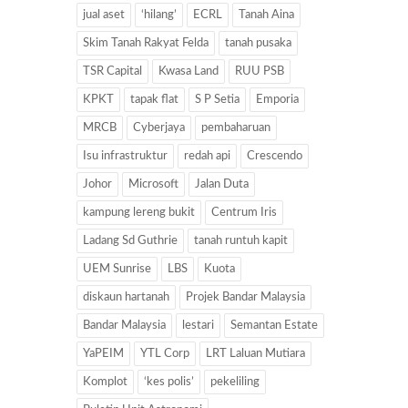
jual aset
‘hilang’
ECRL
Tanah Aina
Skim Tanah Rakyat Felda
tanah pusaka
TSR Capital
Kwasa Land
RUU PSB
KPKT
tapak flat
S P Setia
Emporia
MRCB
Cyberjaya
pembaharuan
Isu infrastruktur
redah api
Crescendo
Johor
Microsoft
Jalan Duta
kampung lereng bukit
Centrum Iris
Ladang Sd Guthrie
tanah runtuh kapit
UEM Sunrise
LBS
Kuota
diskaun hartanah
Projek Bandar Malaysia
Bandar Malaysia
lestari
Semantan Estate
YaPEIM
YTL Corp
LRT Laluan Mutiara
Komplot
‘kes polis’
pekeliling