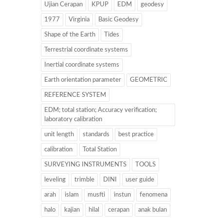
Ujian Cerapan
KPUP
EDM
geodesy
1977
Virginia
Basic Geodesy
Shape of the Earth
Tides
Terrestrial coordinate systems
Inertial coordinate systems
Earth orientation parameter
GEOMETRIC
REFERENCE SYSTEM
EDM; total station; Accuracy verification;
laboratory calibration
unit length
standards
best practice
calibration
Total Station
SURVEYING INSTRUMENTS
TOOLS
leveling
trimble
DINI
user guide
arah
islam
musfti
instun
fenomena
halo
kajian
hilal
cerapan
anak bulan