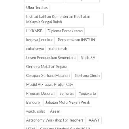
Ukur Terabas
Institut Latihan Kementerian Kesihatan
Malaysia Sungai Buloh
ILKKMSB
Diploma Persekitaran
kerjaya juruukur
Perpustakaan INSTUN
cukai sewa
cukai tanah
Lesen Pendudukan Sementara
Notis 5A
Gerhana Matahari Separa
Cerapan Gerhana Matahari
Gerhana Cincin
Masjid At-Taqwa Proton City
Program Darurah
Semarag
Yogjakarta
Bandung
Jabatan Mufti Negeri Perak
waktu solat
Asean
Astronomy Workshop For Teachers
AAWT