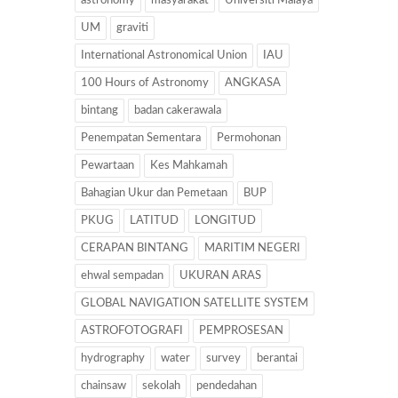
astronomy
masyarakat
Universiti Malaya
UM
graviti
International Astronomical Union
IAU
100 Hours of Astronomy
ANGKASA
bintang
badan cakerawala
Penempatan Sementara
Permohonan
Pewartaan
Kes Mahkamah
Bahagian Ukur dan Pemetaan
BUP
PKUG
LATITUD
LONGITUD
CERAPAN BINTANG
MARITIM NEGERI
ehwal sempadan
UKURAN ARAS
GLOBAL NAVIGATION SATELLITE SYSTEM
ASTROFOTOGRAFI
PEMPROSESAN
hydrography
water
survey
berantai
chainsaw
sekolah
pendedahan