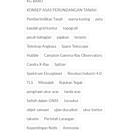
KG BARU
KONSEP ASAS PERUNDANGAN TANAH
Pemberimilikan Tanah
warna kuning
peta
kaedah grid kontur
topografi
pecah bahagian
pajakan
tenansi
Teleskop Angkasa
Space Telescope
Hubble
Campton Gamma-Ray Observatory
Candra X-Ray
Spitzer
Spektrum Eksoplanet
Revolusi Industri 4.0
TLS
Mizwalah
Rujukan Tegak
pengiraan ukur aras
tanda aras
Selisih dalam GNSS
Juruukur
objek samawi
ujian dua piket
ukur kontur
takwim
Perintah Larangan
Kepentingan Notis
Ammonia