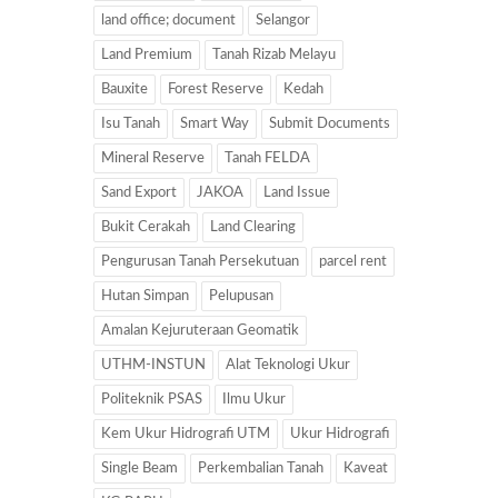
land office; document
Selangor
Land Premium
Tanah Rizab Melayu
Bauxite
Forest Reserve
Kedah
Isu Tanah
Smart Way
Submit Documents
Mineral Reserve
Tanah FELDA
Sand Export
JAKOA
Land Issue
Bukit Cerakah
Land Clearing
Pengurusan Tanah Persekutuan
parcel rent
Hutan Simpan
Pelupusan
Amalan Kejuruteraan Geomatik
UTHM-INSTUN
Alat Teknologi Ukur
Politeknik PSAS
Ilmu Ukur
Kem Ukur Hidrografi UTM
Ukur Hidrografi
Single Beam
Perkembalian Tanah
Kaveat