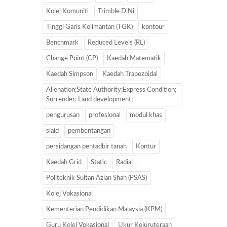
Kolej Komuniti
Trimble DiNi
Tinggi Garis Kolimantan (TGK)
kontour
Benchmark
Reduced Levels (RL)
Change Point (CP)
Kaedah Matematik
Kaedah Simpson
Kaedah Trapezoidal
Alienation;State Authority;Express Condition;
Surrender; Land development;
pengurusan
profesional
modul khas
slaid
pembentangan
persidangan pentadbir tanah
Kontur
Kaedah Grid
Static
Radial
Politeknik Sultan Azlan Shah (PSAS)
Kolej Vokasional
Kementerian Pendidikan Malaysia (KPM)
Guru Kolej Vokasional
Ukur Kejuruteraan