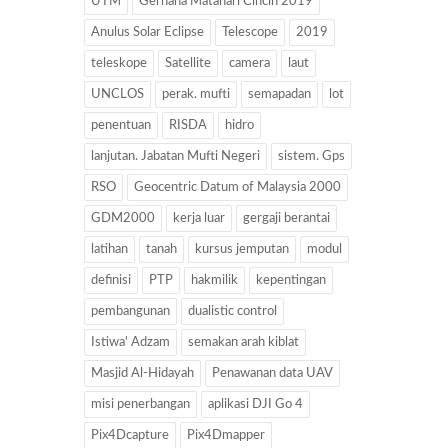
UTM
Gerhana Matahari Cincin 2019
Anulus Solar Eclipse
Telescope
2019
teleskope
Satellite
camera
laut
UNCLOS
perak. mufti
semapadan
lot
penentuan
RISDA
hidro
lanjutan. Jabatan Mufti Negeri
sistem. Gps
RSO
Geocentric Datum of Malaysia 2000
GDM2000
kerja luar
gergaji berantai
latihan
tanah
kursus jemputan
modul
definisi
PTP
hakmilik
kepentingan
pembangunan
dualistic control
Istiwa' Adzam
semakan arah kiblat
Masjid Al-Hidayah
Penawanan data UAV
misi penerbangan
aplikasi DJI Go 4
Pix4Dcapture
Pix4Dmapper